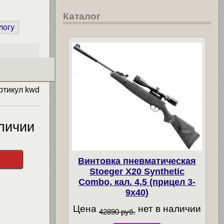
Каталог
логу
ртикул
kwd
личии
у
Винтовка пневматическая
Stoeger X20 Synthetic
Combo, кал. 4,5 (прицел 3-
9х40)
Цена
нет в наличии
42890 руб.