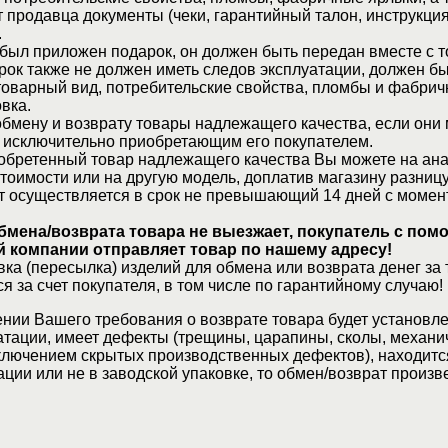
 продавца документы (чеки, гарантийный талон, инструкция
.
 был приложен подарок, он должен быть передан вместе с 
рок также не должен иметь следов эксплуатации, должен б
товарный вид, потребительские свойства, пломбы и фабрич
вка.
бмену и возврату товары надлежащего качества, если они 
 исключительно приобретающим его покупателем.
обретенный товар надлежащего качества Вы можете на ан
стоимости или на другую модель, доплатив магазину разницу
т осуществляется в срок не превышающий 14 дней с момен
бмена/возврата товара не выезжает, покупатель с по
 компании отправляет товар по нашему адресу!
ка (пересылка) изделий для обмена или возврата денег за 
я за счет покупателя, в том числе по гарантийному случаю!
нии Вашего требования о возврате товара будет установле
атации, имеет дефекты (трещины, царапины, сколы, механи
ключением скрытых производственных дефектов), находитс
ции или не в заводской упаковке, то обмен/возврат произв