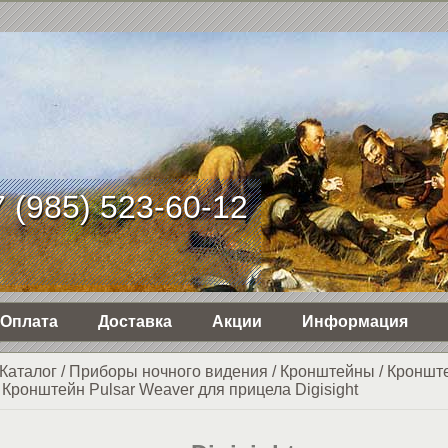
 (985) 523-60-12
Оплата
Доставка
Акции
Информация
Каталог
/
Приборы ночного видения
/
Кронштейны
/
Кроншт
/
Кронштейн Pulsar Weaver для прицела Digisight