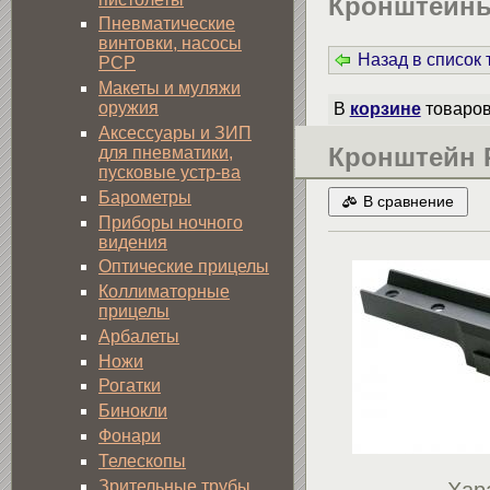
Кронштейны 
Пневматические
винтовки, насосы
Назад в список
PCP
Макеты и муляжи
оружия
В
корзине
товаро
Аксессуары и ЗИП
Кронштейн P
для пневматики,
пусковые устр-ва
Барометры
В сравнение
Приборы ночного
видения
Оптические прицелы
Коллиматорные
прицелы
Арбалеты
Ножи
Рогатки
Бинокли
Фонари
Телескопы
Зрительные трубы