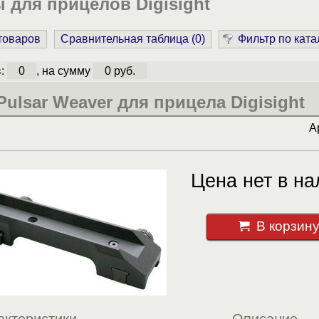
для прицелов Digisight
 товаров
Сравнительная таблица (
0
)
Фильтр по ката
в:
0
, на сумму
0 руб.
ulsar Weaver для прицела Digisight
А
Цена нет в на
В корзин