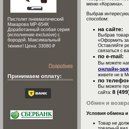
меню «Корзина».
Выбрав интересующ
способом:
Пистолет пневматический
Макарова МР-654К
на сайте:
Доработанный особая серия
(исполнение exclusive) c
Выбрав товары
бородой. Максимальный
«Оформить зак
Оставляйте р
тюнинг! Цена: 33080
₽
связаться с в
по e-mail:
Вы можете на
Подробнее
онлайн-зая
живете не в М
Принимаем оплату:
по телефон
Вы можете про
8 (499
сайта:
Обмен и возвра
Условия обмена и
Товар не долж
товарный вид,