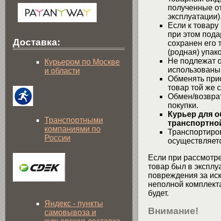
полученные от
эксплуатации)
Если к товару
при этом пода
Доставка:
сохранен его 
(родная) упако
Не подлежат о
Курьером по Москве
использованы
и области
Обменять при
товар той же 
Обмен/возвра
покупки.
Курьер для о
Транспортными
транспортной
компаниями по
Транспортиров
России
осуществляетс
Если при рассмотре
товар был в эксплу
повреждения за ис
неполной комплекта
будет.
Яндекс - пункты
Внимание!
самовывоза и