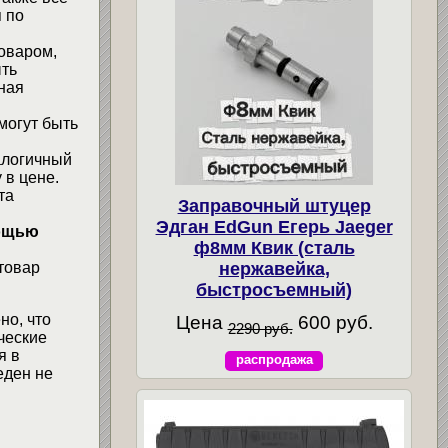
 по
товаром,
ыть
ная
могут быть
алогичный
 в цене.
та
Заправочный штуцер
Эдган EdGun Егерь Jaeger
мощью
ф8мм Квик (сталь
нержавейка,
товар
быстросъемный)
но, что
Цена
600 руб.
2290 руб.
ческие
я в
распродажа
еден не