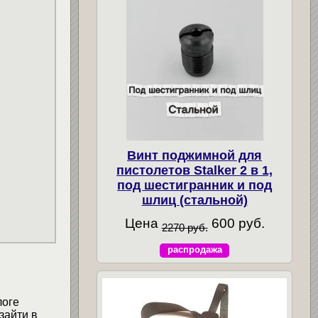
Винт поджимной для
пистолетов Stalker 2 в 1,
под шестигранник и под
шлиц (стальной)
Цена
600 руб.
2270 руб.
распродажа
логе
зайти в