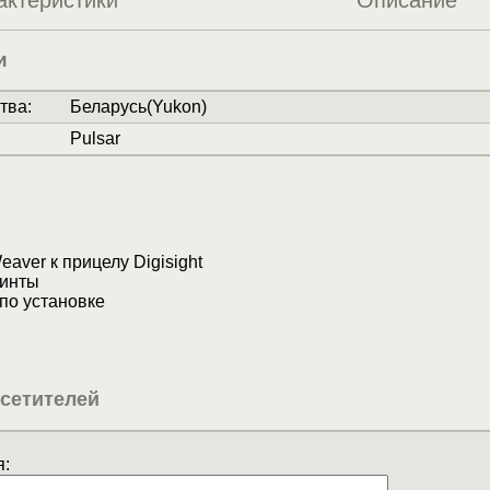
актеристики
Описание
и
тва
:
Беларусь(Yukon)
Pulsar
ver к прицелу Digisight
инты
по установке
сетителей
: