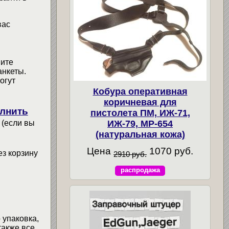
вас
мите
анкеты.
огут
Кобура оперативная
коричневая для
лнить
пистолета ПМ, ИЖ-71,
 (если вы
ИЖ-79, МР-654
(натуральная кожа)
Цена
1070 руб.
ез корзину
2910 руб.
распродажа
 упаковка,
также все