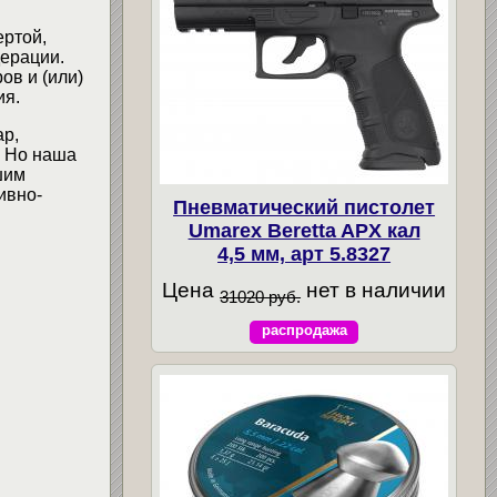
ертой,
ерации.
ов и (или)
ия.
ар,
. Но наша
шим
ивно-
Пневматический пистолет
Umarex Beretta APX кал
4,5 мм, арт 5.8327
Цена
нет в наличии
31020 руб.
распродажа