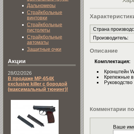
Хар
Дальномеры
Страйкбольные
Характеристик
винтовки
Страйкбольные
Страна производс
пистолеты
Страйкбольные
Производитель
:
автоматы
Защитные очки
Описание
Акции
Комплектация:
Кронштейн Wea
28/02/2026
Крепежные в
В продаже МР-654К
Руководство 
exclusive killer с бородой
(максимальный тюнинг)!
Комментарии по
Ваше имя