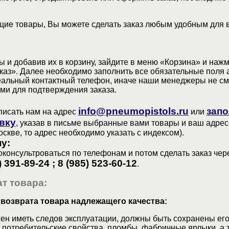
ие товары, Вы можете сделать заказ любым удобным для 
 и добавив их в корзину, зайдите в меню «Корзина» и наж
аз». Далее необходимо заполнить все обязательные поля 
еальный контактный телефон, иначе наши менеджеры не см
ами для подтверждения заказа.
info@pneumopistols.ru
запо
писать нам на адрес
или
вку
, указав в письме выбранные вами товары и ваш адрес
оскве, то адрес необходимо указать с индексом).
у:
консультроваться по телефонам и потом сделать заказ чер
) 391-89-24 ; 8 (985) 523-60-12
.
т товара:
 возврата товара надлежащего качества:
ен иметь следов эксплуатации, должны быть сохранены его
 потребительские свойства, пломбы, фабричные ярлыки, а 