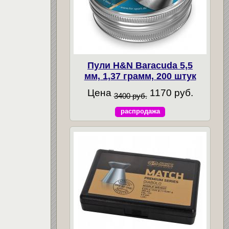
Пули H&N Baracuda 5,5
мм, 1,37 грамм, 200 штук
Цена
1170 руб.
3400 руб.
распродажа