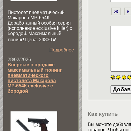
Ж
К
Пистолет пневматический
Макарова МР-654К
Доработанный особая серия
(исполнение exclusive killer) с
бородой. Максимальный
тюнинг! Цена: 34830
₽
Подробнее
28/02/2026
Впервые в продаже
максимальный тюнинг
пневматического
пистолета Макарова
МР-654К exclusive с
бородой
Как купить
Вы можете добавлят
товаров. Чтобы пос