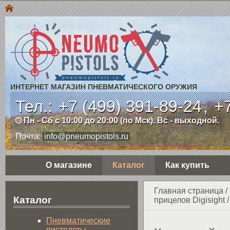
ИНТЕРНЕТ МАГАЗИН ПНЕВМАТИЧЕСКОГО ОРУЖИЯ
Тел.:
+7 (499) 391-89-24
,
+7
Пн - Сб с 10:00 до 20:00 (по Мск). Вс - выходной.
Почта:
info@pneumopistols.ru
О магазине
Каталог
Как купить
Главная страница
/
Каталог
прицелов Digisight
Пнев­ма­ти­чес­кие
пистолеты