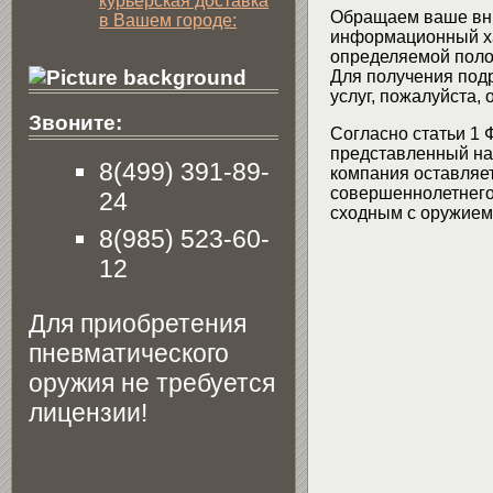
курьерская доставка
Обращаем ваше вни
в Вашем городе:
информационный хар
определяемой поло
Для получения подр
услуг, пожалуйста,
Звоните:
Согласно статьи 1 
представленный на 
8(499) 391-89-
компания оставляет
совершеннолетнего 
24
сходным с оружием 
8(985) 523-60-
12
Для приобретения
пневматического
оружия не требуется
лицензии!