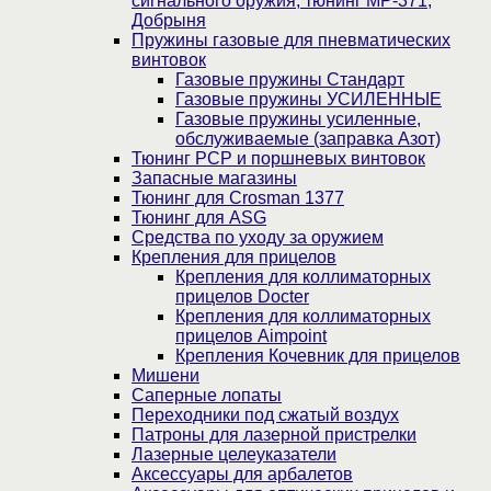
сигнального оружия, тюнинг МР-371,
Добрыня
Пружины газовые для пневматических
винтовок
Газовые пружины Стандарт
Газовые пружины УСИЛЕННЫЕ
Газовые пружины усиленные,
обслуживаемые (заправка Азот)
Тюнинг PCP и поршневых винтовок
Запасные магазины
Тюнинг для Crosman 1377
Тюнинг для ASG
Средства по уходу за оружием
Крепления для прицелов
Крепления для коллиматорных
прицелов Docter
Крепления для коллиматорных
прицелов Aimpoint
Крепления Кочевник для прицелов
Мишени
Саперные лопаты
Переходники под сжатый воздух
Патроны для лазерной пристрелки
Лазерные целеуказатели
Аксессуары для арбалетов