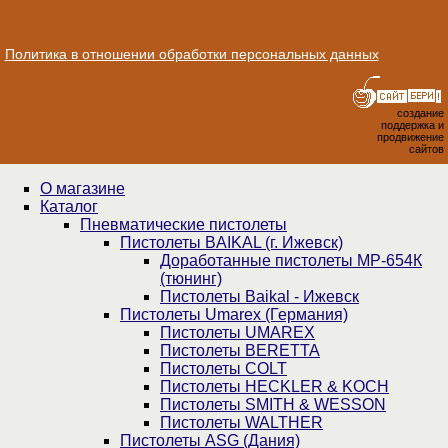
Политика в отношении обработки персональных данных
создание
поддержка и
продвижение
сайтов
О магазине
Каталог
Пнев­ма­ти­чес­кие пистолеты
Пистолеты BAIKAL (г. Ижевск)
Доработанные пистолеты МР-654К
(тюнинг)
Пистолеты Baikal - Ижевск
Пистолеты Umarex (Германия)
Пистолеты UMAREX
Пистолеты BERETTA
Пистолеты COLT
Пистолеты HECKLER & KOCH
Пистолеты SMITH & WESSON
Пистолеты WALTHER
Пистолеты ASG (Дания)