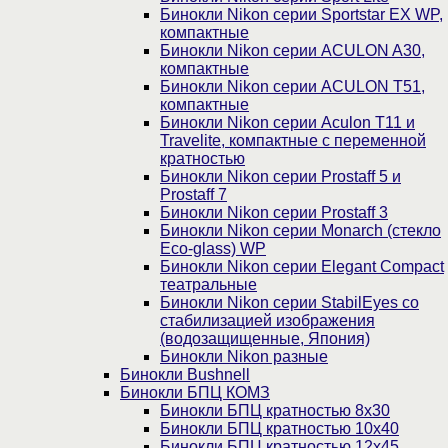
Бинокли Nikon серии Sportstar EX WP,
компактные
Бинокли Nikon серии ACULON A30,
компактные
Бинокли Nikon серии ACULON Т51,
компактные
Бинокли Nikon серии Aculon T11 и
Travelite, компактные с переменной
кратностью
Бинокли Nikon серии Prostaff 5 и
Prostaff 7
Бинокли Nikon серии Prostaff 3
Бинокли Nikon серии Monarch (стекло
Eco-glass) WP
Бинокли Nikon серии Elegant Compact
театральные
Бинокли Nikon серии StabilEyes со
стабилизацией изображения
(водозащищенные, Япония)
Бинокли Nikon разные
Бинокли Bushnell
Бинокли БПЦ КОМЗ
Бинокли БПЦ кратностью 8х30
Бинокли БПЦ кратностью 10х40
Бинокли БПЦ кратностью 12х45