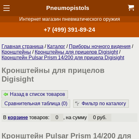
Pneumopistols
Интернет магазин пневматического оружия
+7 (499) 391-89-24
Главная страница
/
Каталог
/
Приборы ночного видения
/
Кронштейны
/
Кронштейны для прицелов Digisight
/
Кронштейн Pulsar Prism 14/200 для прицела Digisight
Кронштейны для прицелов
Digisight
Назад в список товаров
Сравнительная таблица (
0
)
Фильтр по каталогу
В
корзине
товаров:
0
, на сумму
0 руб.
Кронштейн Pulsar Prism 14/200 для