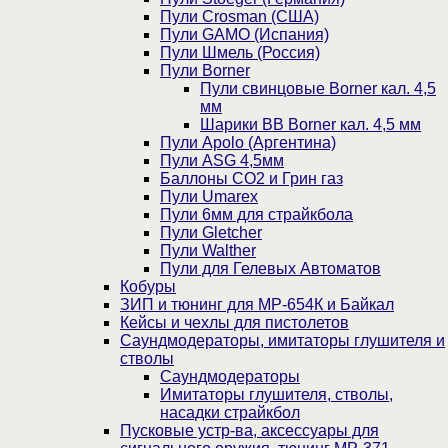
Пули Crosman (США)
Пули GAMO (Испания)
Пули Шмель (Россия)
Пули Borner
Пули свинцовые Borner кал. 4,5
мм
Шарики BB Borner кал. 4,5 мм
Пули Apolo (Аргентина)
Пули ASG 4,5мм
Баллоны CO2 и Грин газ
Пули Umarex
Пули 6мм для страйкбола
Пули Gletcher
Пули Walther
Пули для Гелевых Автоматов
Кобуры
ЗИП и тюнинг для МР-654К и Байкал
Кейсы и чехлы для пистолетов
Саундмодераторы, имитаторы глушителя и
стволы
Саундмодераторы
Имитаторы глушителя, стволы,
насадки страйкбол
Пусковые устр-ва, аксессуары для