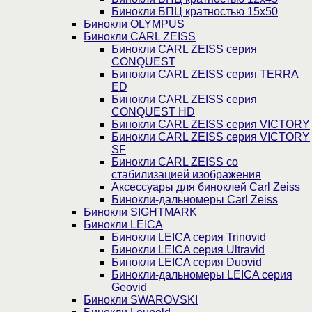
Бинокли БПЦ кратностью 15х50
Бинокли OLYMPUS
Бинокли CARL ZEISS
Бинокли CARL ZEISS серия
CONQUEST
Бинокли CARL ZEISS серия TERRA
ED
Бинокли CARL ZEISS серия
CONQUEST HD
Бинокли CARL ZEISS серия VICTORY
Бинокли CARL ZEISS серия VICTORY
SF
Бинокли CARL ZEISS со
стабилизацией изображения
Аксессуары для биноклей Carl Zeiss
Бинокли-дальномеры Carl Zeiss
Бинокли SIGHTMARK
Бинокли LEICA
Бинокли LEICA серия Trinovid
Бинокли LEICA серия Ultravid
Бинокли LEICA серия Duovid
Бинокли-дальномеры LEICA серия
Geovid
Бинокли SWAROVSKI