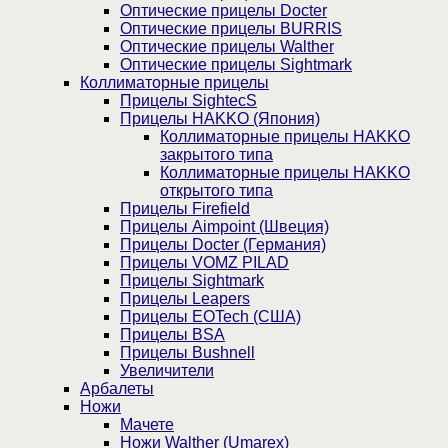
Оптические прицелы Docter
Оптические прицелы BURRIS
Оптические прицелы Walther
Оптические прицелы Sightmark
Коллиматорные прицелы
Прицелы SightecS
Прицелы HAKKO (Япония)
Коллиматорные прицелы HAKKO
закрытого типа
Коллиматорные прицелы HAKKO
открытого типа
Прицелы Firefield
Прицелы Aimpoint (Швеция)
Прицелы Docter (Германия)
Прицелы VOMZ PILAD
Прицелы Sightmark
Прицелы Leapers
Прицелы EOTech (США)
Прицелы BSA
Прицелы Bushnell
Увеличители
Арбалеты
Ножи
Мачете
Ножи Walther (Umarex)