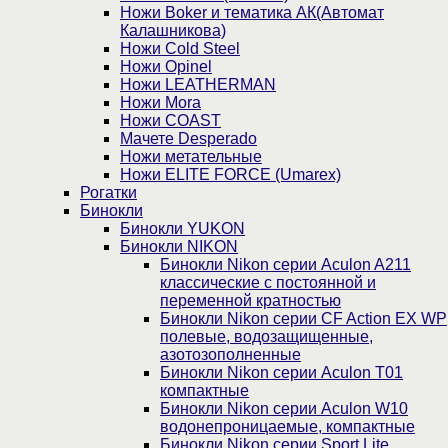
Ножи Boker и тематика АК(Автомат
Калашникова)
Ножи Cold Steel
Ножи Opinel
Ножи LEATHERMAN
Ножи Mora
Ножи COAST
Мачете Desperado
Ножи метательные
Ножи ELITE FORCE (Umarex)
Рогатки
Бинокли
Бинокли YUKON
Бинокли NIKON
Бинокли Nikon серии Aculon A211
классические с постоянной и
переменной кратностью
Бинокли Nikon серии СF Action EX WP
полевые, водозащищенные,
азотозополненные
Бинокли Nikon серии Aculon T01
компактные
Бинокли Nikon серии Aculon W10
водонепроницаемые, компактные
Бинокли Nikon серии Sport Lite