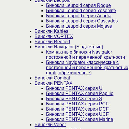
Бинокли Leupold
Бинокли Leupold серия Rogue
Бинокли Leupold серия Yosemite
Бинокли Leupold серия Acadia
Бинокли Leupold серия Cascades
Бинокли Leupold серия Mojave
Бинокли Kahles
Бинокли VORTEX
Бинокли Redfied
Бинокли Navigator (Бюджетные)
Компактные бинокли Navigator
постоянной и переменной кратности
Бинокли Navigator классические с
постоянной и переменной кратностью
(profi, обрезиненные)
Бинокли Combat
Бинокли PENTAX
Бинокли PENTAX серия U
Бинокли PENTAX серия Papilio
Бинокли PENTAX серия S
Бинокли PENTAX серия PCF
Бинокли PENTAX серия DCF
Бинокли PENTAX серия UCF
Бинокли PENTAX серия Marine
Бинокли Veber