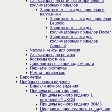
Аксессуары для оптических прицелов и
коллиматорных прицелов
Защитные крышки для прицелов и
наглазники
Защитные крышки для прицелов
Leupold
Защитные крышки для
коллиматорных прицелов Docter
Защитные крышки для
коллиматорных прицелов
Aimpoint
Чехлы и кейсы для оружия
Аксессуары для рогаток
Костюмы охотника
Дополнительные принадлежности
Перчатки охотничьи
Ремни тактические
Барометры
Приборы ночного видения
Бинокли ночного видения
Прицелы ночного видения
Прицелы ночного видения 1
поколения YUKON
Прицелы ночного видения ВОМЗ
Цифровые прицелы ночного видения