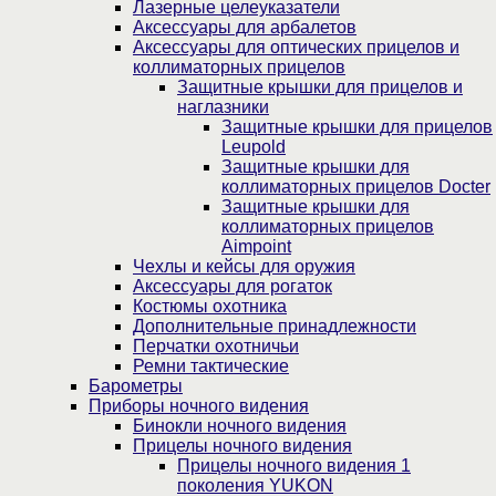
Лазерные целеуказатели
Аксессуары для арбалетов
Аксессуары для оптических прицелов и
коллиматорных прицелов
Защитные крышки для прицелов и
наглазники
Защитные крышки для прицелов
Leupold
Защитные крышки для
коллиматорных прицелов Docter
Защитные крышки для
коллиматорных прицелов
Aimpoint
Чехлы и кейсы для оружия
Аксессуары для рогаток
Костюмы охотника
Дополнительные принадлежности
Перчатки охотничьи
Ремни тактические
Барометры
Приборы ночного видения
Бинокли ночного видения
Прицелы ночного видения
Прицелы ночного видения 1
поколения YUKON