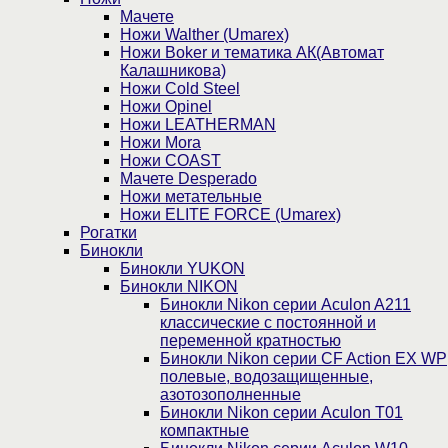
Мачете
Ножи Walther (Umarex)
Ножи Boker и тематика АК(Автомат
Калашникова)
Ножи Cold Steel
Ножи Opinel
Ножи LEATHERMAN
Ножи Mora
Ножи COAST
Мачете Desperado
Ножи метательные
Ножи ELITE FORCE (Umarex)
Рогатки
Бинокли
Бинокли YUKON
Бинокли NIKON
Бинокли Nikon серии Aculon A211
классические с постоянной и
переменной кратностью
Бинокли Nikon серии СF Action EX WP
полевые, водозащищенные,
азотозополненные
Бинокли Nikon серии Aculon T01
компактные