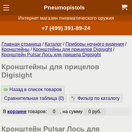
Pneumopistols
Интернет магазин пневматического оружия
+7 (499) 391-89-24
Главная страница
/
Каталог
/
Приборы ночного видения
/
Кронштейны
/
Кронштейны для прицелов Digisight
/
Кронштейн Pulsar Лось для прицела Digisight
Кронштейны для прицелов
Digisight
Назад в список товаров
Сравнительная таблица (
0
)
Фильтр по каталогу
В
корзине
товаров:
0
, на сумму
0 руб.
Кронштейн Pulsar Лось для