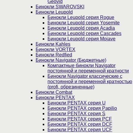
Geovid
Бинокли SWAROVSKI
Бинокли Leupold
Бинокли Leupold серия Rogue
Бинокли Leupold серия Yosemite
Бинокли Leupold серия Acadia
Бинокли Leupold серия Cascades
Бинокли Leupold серия Mojave
Бинокли Kahles
Бинокли VORTEX
Бинокли Redfied
Бинокли Navigator (Бюджетные)
Компактные бинокли Navigator
постоянной и переменной кратности
Бинокли Navigator классические с
постоянной и переменной кратностью
(profi, обрезиненные)
Бинокли Combat
Бинокли PENTAX
Бинокли PENTAX серия U
Бинокли PENTAX серия Papilio
Бинокли PENTAX серия S
Бинокли PENTAX серия PCF
Бинокли PENTAX серия DCF
Бинокли PENTAX серия UCF