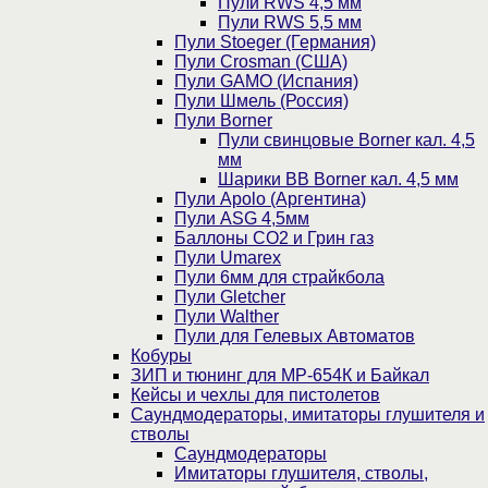
Пули RWS 4,5 мм
Пули RWS 5,5 мм
Пули Stoeger (Германия)
Пули Crosman (США)
Пули GAMO (Испания)
Пули Шмель (Россия)
Пули Borner
Пули свинцовые Borner кал. 4,5
мм
Шарики BB Borner кал. 4,5 мм
Пули Apolo (Аргентина)
Пули ASG 4,5мм
Баллоны CO2 и Грин газ
Пули Umarex
Пули 6мм для страйкбола
Пули Gletcher
Пули Walther
Пули для Гелевых Автоматов
Кобуры
ЗИП и тюнинг для МР-654К и Байкал
Кейсы и чехлы для пистолетов
Саундмодераторы, имитаторы глушителя и
стволы
Саундмодераторы
Имитаторы глушителя, стволы,