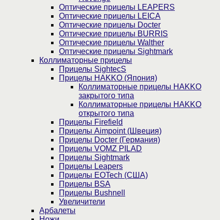
Оптические прицелы LEAPERS
Оптические прицелы LEICA
Оптические прицелы Docter
Оптические прицелы BURRIS
Оптические прицелы Walther
Оптические прицелы Sightmark
Коллиматорные прицелы
Прицелы SightecS
Прицелы HAKKO (Япония)
Коллиматорные прицелы HAKKO
закрытого типа
Коллиматорные прицелы HAKKO
открытого типа
Прицелы Firefield
Прицелы Aimpoint (Швеция)
Прицелы Docter (Германия)
Прицелы VOMZ PILAD
Прицелы Sightmark
Прицелы Leapers
Прицелы EOTech (США)
Прицелы BSA
Прицелы Bushnell
Увеличители
Арбалеты
Ножи