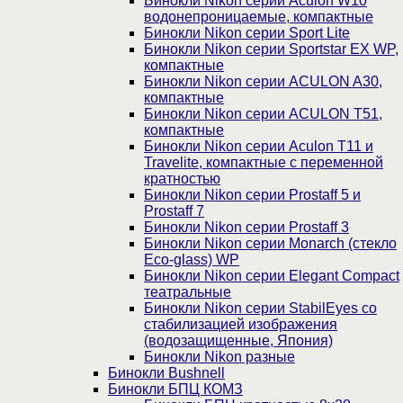
Бинокли Nikon серии Aculon W10
водонепроницаемые, компактные
Бинокли Nikon серии Sport Lite
Бинокли Nikon серии Sportstar EX WP,
компактные
Бинокли Nikon серии ACULON A30,
компактные
Бинокли Nikon серии ACULON Т51,
компактные
Бинокли Nikon серии Aculon T11 и
Travelite, компактные с переменной
кратностью
Бинокли Nikon серии Prostaff 5 и
Prostaff 7
Бинокли Nikon серии Prostaff 3
Бинокли Nikon серии Monarch (стекло
Eco-glass) WP
Бинокли Nikon серии Elegant Compact
театральные
Бинокли Nikon серии StabilEyes со
стабилизацией изображения
(водозащищенные, Япония)
Бинокли Nikon разные
Бинокли Bushnell
Бинокли БПЦ КОМЗ