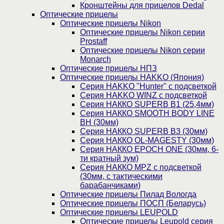
Кронштейны для прицелов Dedal
Оптические прицелы
Оптические прицелы Nikon
Оптические прицелы Nikon серии
Prostaff
Оптические прицелы Nikon серии
Monarch
Оптические прицелы НПЗ
Оптические прицелы HAKKO (Япония)
Cерия HAKKO "Hunter" с подсветкой
Серия НAKKO WINZ с подсветкой
Серия НАККО SUPERB B1 (25,4мм)
Серия НАККО SMOOTH BODY LINE
BH (30мм)
Серия НАККО SUPERB B3 (30мм)
Серия НАККО OL-MAGESTY (30мм)
Серия НАККО EPOCH ONE (30мм, 6-
ти кратный зум)
Серия НАККО MPZ с подсветкой
(30мм, c тактическими
барабанчиками)
Оптические прицелы Пилад Вологда
Оптические прицелы ПОСП (Беларусь)
Оптические прицелы LEUPOLD
Оптические прицелы Leupold серия