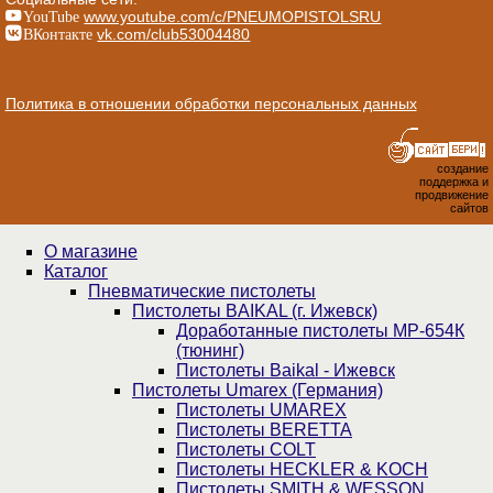
YouTube
www.youtube.com/c/PNEUMOPISTOLSRU
ВКонтакте
vk.com/club53004480
Политика в отношении обработки персональных данных
создание
поддержка и
продвижение
сайтов
О магазине
Каталог
Пнев­ма­ти­чес­кие пистолеты
Пистолеты BAIKAL (г. Ижевск)
Доработанные пистолеты МР-654К
(тюнинг)
Пистолеты Baikal - Ижевск
Пистолеты Umarex (Германия)
Пистолеты UMAREX
Пистолеты BERETTA
Пистолеты COLT
Пистолеты HECKLER & KOCH
Пистолеты SMITH & WESSON