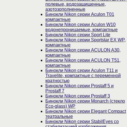
полевые, водозащищенные,
азотозополненные
Бинокли Nikon серии Aculon T01
компактные
Бинокли Nikon серии Aculon W10
водонепроницаемые, компактные
Бинокли Nikon серии Sport Lite
Бинокли Nikon серии Sportstar EX WP,
компактные
Бинокли Nikon серии ACULON A30,
компактные
Бинокли Nikon серии ACULON Т51,
компактные
Бинокли Nikon серии Aculon T11 и
Travelite, компактные с переменной
кратностью
Бинокли Nikon серии Prostaff 5 и
Prostaff 7
Бинокли Nikon серии Prostaff 3
Бинокли Nikon серии Monarch (стекло
Eco-glass) WP
Бинокли Nikon серии Elegant Compact
театральные
Бинокли Nikon серии StabilEyes со
стабилизацией изображения