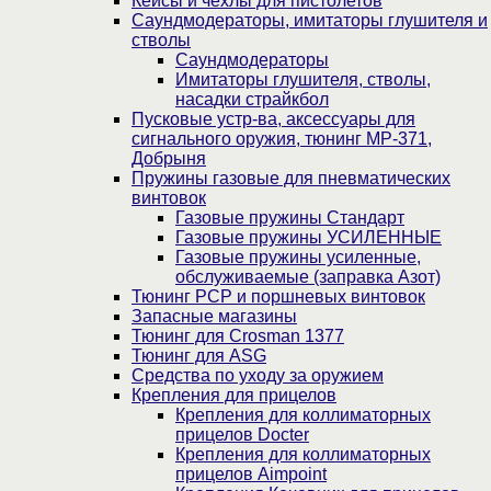
Кейсы и чехлы для пистолетов
Саундмодераторы, имитаторы глушителя и
стволы
Саундмодераторы
Имитаторы глушителя, стволы,
насадки страйкбол
Пусковые устр-ва, аксессуары для
сигнального оружия, тюнинг МР-371,
Добрыня
Пружины газовые для пневматических
винтовок
Газовые пружины Стандарт
Газовые пружины УСИЛЕННЫЕ
Газовые пружины усиленные,
обслуживаемые (заправка Азот)
Тюнинг PCP и поршневых винтовок
Запасные магазины
Тюнинг для Crosman 1377
Тюнинг для ASG
Средства по уходу за оружием
Крепления для прицелов
Крепления для коллиматорных
прицелов Docter
Крепления для коллиматорных
прицелов Aimpoint