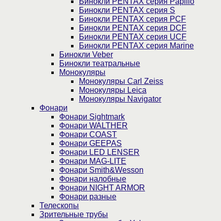
Бинокли PENTAX серия Papilio
Бинокли PENTAX серия S
Бинокли PENTAX серия PCF
Бинокли PENTAX серия DCF
Бинокли PENTAX серия UCF
Бинокли PENTAX серия Marine
Бинокли Veber
Бинокли театральные
Монокуляры
Монокуляры Carl Zeiss
Монокуляры Leica
Монокуляры Navigator
Фонари
Фонари Sightmark
Фонари WALTHER
Фонари COAST
Фонари GEEPAS
Фонари LED LENSER
Фонари MAG-LITE
Фонари Smith&Wesson
Фонари налобные
Фонари NIGHT ARMOR
Фонари разные
Телескопы
Зрительные трубы