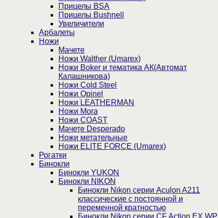
Прицелы BSA
Прицелы Bushnell
Увеличители
Арбалеты
Ножи
Мачете
Ножи Walther (Umarex)
Ножи Boker и тематика АК(Автомат
Калашникова)
Ножи Cold Steel
Ножи Opinel
Ножи LEATHERMAN
Ножи Mora
Ножи COAST
Мачете Desperado
Ножи метательные
Ножи ELITE FORCE (Umarex)
Рогатки
Бинокли
Бинокли YUKON
Бинокли NIKON
Бинокли Nikon серии Aculon A211
классические с постоянной и
переменной кратностью
Бинокли Nikon серии СF Action EX WP