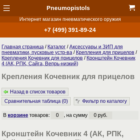
Pneumopistols
Интернет магазин пневматического оружия
+7 (499) 391-89-24
Главная страница
/
Каталог
/
Аксессуары и ЗИП для
пневматики, пусковые устр-ва
/
Крепления для прицелов
/
Крепления Кочевник для прицелов
/
Кронштейн Кочевник
4 (АК, РПК, Сайга, Вепрь-низкий)
Крепления Кочевник для прицелов
Назад в список товаров
Сравнительная таблица (
0
)
Фильтр по каталогу
В
корзине
товаров:
0
, на сумму
0 руб.
Кронштейн Кочевник 4 (АК, РПК,