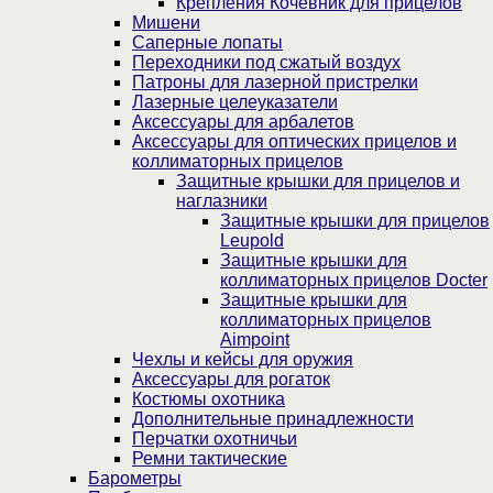
Крепления Кочевник для прицелов
Мишени
Саперные лопаты
Переходники под сжатый воздух
Патроны для лазерной пристрелки
Лазерные целеуказатели
Аксессуары для арбалетов
Аксессуары для оптических прицелов и
коллиматорных прицелов
Защитные крышки для прицелов и
наглазники
Защитные крышки для прицелов
Leupold
Защитные крышки для
коллиматорных прицелов Docter
Защитные крышки для
коллиматорных прицелов
Aimpoint
Чехлы и кейсы для оружия
Аксессуары для рогаток
Костюмы охотника
Дополнительные принадлежности
Перчатки охотничьи
Ремни тактические
Барометры