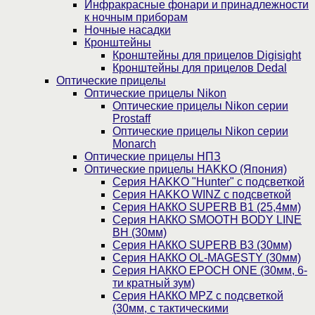
Инфракрасные фонари и принадлежности
к ночным приборам
Ночные насадки
Кронштейны
Кронштейны для прицелов Digisight
Кронштейны для прицелов Dedal
Оптические прицелы
Оптические прицелы Nikon
Оптические прицелы Nikon серии
Prostaff
Оптические прицелы Nikon серии
Monarch
Оптические прицелы НПЗ
Оптические прицелы HAKKO (Япония)
Cерия HAKKO "Hunter" с подсветкой
Серия НAKKO WINZ с подсветкой
Серия НАККО SUPERB B1 (25,4мм)
Серия НАККО SMOOTH BODY LINE
BH (30мм)
Серия НАККО SUPERB B3 (30мм)
Серия НАККО OL-MAGESTY (30мм)
Серия НАККО EPOCH ONE (30мм, 6-
ти кратный зум)
Серия НАККО MPZ с подсветкой
(30мм, c тактическими