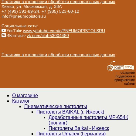
Политика в отношении обработки персональных данных
Химки, ул. Московская, д. 38А
+7 (499) 391-89-24
,
+7 (985) 523-60-12
info@pneumopistols.ru
Социальные сети:
YouTube
www.youtube.com/c/PNEUMOPISTOLSRU
ВКонтакте
vk.com/club53004480
Политика в отношении обработки персональных данных
создание
поддержка и
продвижение
сайтов
О магазине
Каталог
Пнев­ма­ти­чес­кие пистолеты
Пистолеты BAIKAL (г. Ижевск)
Доработанные пистолеты МР-654К
(тюнинг)
Пистолеты Baikal - Ижевск
Пистолеты Umarex (Германия)