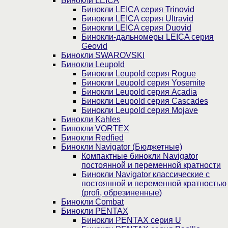
Бинокли LEICA
Бинокли LEICA серия Trinovid
Бинокли LEICA серия Ultravid
Бинокли LEICA серия Duovid
Бинокли-дальномеры LEICA серия
Geovid
Бинокли SWAROVSKI
Бинокли Leupold
Бинокли Leupold серия Rogue
Бинокли Leupold серия Yosemite
Бинокли Leupold серия Acadia
Бинокли Leupold серия Cascades
Бинокли Leupold серия Mojave
Бинокли Kahles
Бинокли VORTEX
Бинокли Redfied
Бинокли Navigator (Бюджетные)
Компактные бинокли Navigator
постоянной и переменной кратности
Бинокли Navigator классические с
постоянной и переменной кратностью
(profi, обрезиненные)
Бинокли Combat
Бинокли PENTAX
Бинокли PENTAX серия U