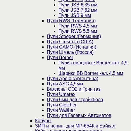
Пули JSB 6,35 мм
Пули JSB 7,62 мм
Пули JSB 9 мм
Пули RWS (Германия)
Пули RWS 4,5 мм
Пули RWS 5,5 мм
Пули Stoeger (Германия)
Пули Crosman (США)
Пули GAMO (Испания)
Пули Шмель (Россия)
Пули Borner
Пули свинцовые Borner кал. 4,5
мм
Шарики BB Borner кал. 4,5 мм
Пули Apolo (Аргентина)
Пули ASG 4,5мм
Баллоны CO2 и Грин газ
Пули Umarex
Пули 6мм для страйкбола
Пули Gletcher
Пули Walther
Пули для Гелевых Автоматов
Кобуры
ЗИП и тюнинг для МР-654К и Байкал