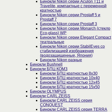
Бинокли Nikon серии Aculon T11 и
Travelite, компактные с переменной
кратностью
Бинокли Nikon серии Prostaff 5 и
Prostaff 7
Бинокли Nikon серии Prostaff 3
Бинокли Nikon серии Monarch (стекло
Eco-glass) WP
Бинокли Nikon серии Elegant Compact
театральные
Бинокли Nikon серии StabilEyes со
стабилизацией изображения
(водозащищенные, Япония)
Бинокли Nikon разные
Бинокли Bushnell
Бинокли БПЦ КОМЗ
Бинокли БПЦ кратностью 8х30
Бинокли БПЦ кратностью 10х40
Бинокли БПЦ кратностью 12х45
Бинокли БПЦ кратностью 15х50
Бинокли OLYMPUS
Бинокли CARL ZEISS
Бинокли CARL ZEISS серия
CONQUEST
Бинокли CARL ZEISS серия TERRA