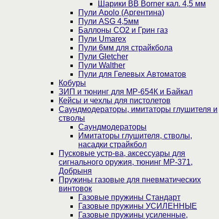
Шарики BB Borner кал. 4,5 мм
Пули Apolo (Аргентина)
Пули ASG 4,5мм
Баллоны CO2 и Грин газ
Пули Umarex
Пули 6мм для страйкбола
Пули Gletcher
Пули Walther
Пули для Гелевых Автоматов
Кобуры
ЗИП и тюнинг для МР-654К и Байкал
Кейсы и чехлы для пистолетов
Саундмодераторы, имитаторы глушителя и
стволы
Саундмодераторы
Имитаторы глушителя, стволы,
насадки страйкбол
Пусковые устр-ва, аксессуары для
сигнального оружия, тюнинг МР-371,
Добрыня
Пружины газовые для пневматических
винтовок
Газовые пружины Стандарт
Газовые пружины УСИЛЕННЫЕ
Газовые пружины усиленные,