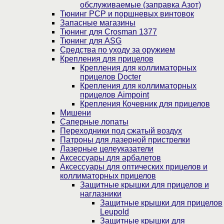
обслуживаемые (заправка Азот)
Тюнинг PCP и поршневых винтовок
Запасные магазины
Тюнинг для Crosman 1377
Тюнинг для ASG
Средства по уходу за оружием
Крепления для прицелов
Крепления для коллиматорных
прицелов Docter
Крепления для коллиматорных
прицелов Aimpoint
Крепления Кочевник для прицелов
Мишени
Саперные лопаты
Переходники под сжатый воздух
Патроны для лазерной пристрелки
Лазерные целеуказатели
Аксессуары для арбалетов
Аксессуары для оптических прицелов и
коллиматорных прицелов
Защитные крышки для прицелов и
наглазники
Защитные крышки для прицелов
Leupold
Защитные крышки для