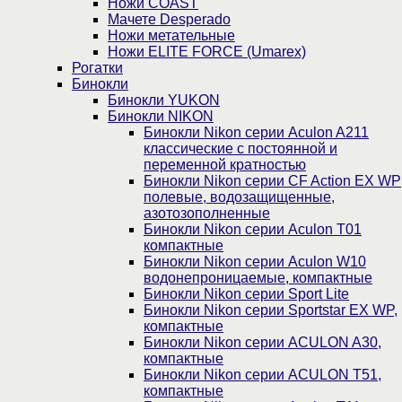
Ножи COAST
Мачете Desperado
Ножи метательные
Ножи ELITE FORCE (Umarex)
Рогатки
Бинокли
Бинокли YUKON
Бинокли NIKON
Бинокли Nikon серии Aculon A211
классические с постоянной и
переменной кратностью
Бинокли Nikon серии СF Action EX WP
полевые, водозащищенные,
азотозополненные
Бинокли Nikon серии Aculon T01
компактные
Бинокли Nikon серии Aculon W10
водонепроницаемые, компактные
Бинокли Nikon серии Sport Lite
Бинокли Nikon серии Sportstar EX WP,
компактные
Бинокли Nikon серии ACULON A30,
компактные
Бинокли Nikon серии ACULON Т51,
компактные