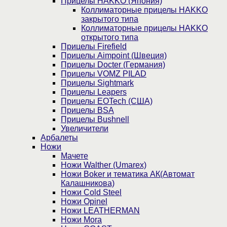
Прицелы HAKKO (Япония)
Коллиматорные прицелы HAKKO
закрытого типа
Коллиматорные прицелы HAKKO
открытого типа
Прицелы Firefield
Прицелы Aimpoint (Швеция)
Прицелы Docter (Германия)
Прицелы VOMZ PILAD
Прицелы Sightmark
Прицелы Leapers
Прицелы EOTech (США)
Прицелы BSA
Прицелы Bushnell
Увеличители
Арбалеты
Ножи
Мачете
Ножи Walther (Umarex)
Ножи Boker и тематика АК(Автомат
Калашникова)
Ножи Cold Steel
Ножи Opinel
Ножи LEATHERMAN
Ножи Mora