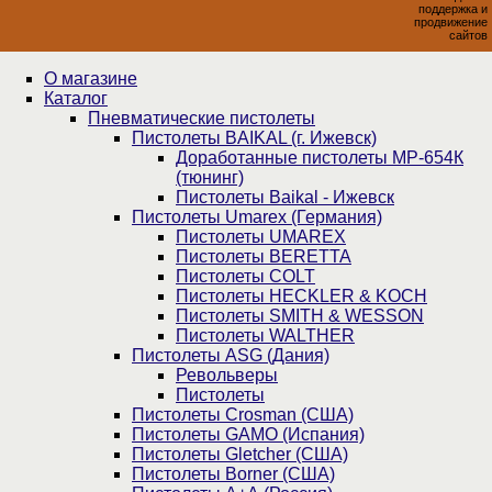
поддержка и
продвижение
сайтов
О магазине
Каталог
Пнев­ма­ти­чес­кие пистолеты
Пистолеты BAIKAL (г. Ижевск)
Доработанные пистолеты МР-654К
(тюнинг)
Пистолеты Baikal - Ижевск
Пистолеты Umarex (Германия)
Пистолеты UMAREX
Пистолеты BERETTA
Пистолеты COLT
Пистолеты HECKLER & KOCH
Пистолеты SMITH & WESSON
Пистолеты WALTHER
Пистолеты ASG (Дания)
Револьверы
Пистолеты
Пистолеты Crosman (США)
Пистолеты GAMO (Испания)
Пистолеты Gletcher (США)
Пистолеты Borner (США)