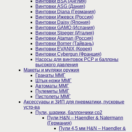
Винтовки BSA (Англия)
Винтовки ASG (Дания)
Винтовки Diana (Германия)
Винтовки Ижевск (Россия)
Винтовки Daisy (Япония)
Винтовки GAMO (Испания)
Винтовки Stoeger (Италия)
Винтовки Ataman (Россия)
Винтовки Borner (Тайвань)
Винтовки EVANIX (Корея)
Винтовки Cybergun (Франция)
Насосы для винтовок PCP и баллоны
высокого давления
Макеты и муляжи оружия
Гранаты ММГ
Штык-ножи ММГ
Автоматы ММГ
Пулеметы ММГ
Пистолеты ММГ
Аксессуары и ЗИП для пневматики, пусковые
устр-ва
Пули, шарики, баллончики со2
Пули H&N – Haendler & Natermann
(Германия)
Пули 4,5 мм H&N – Haendler &