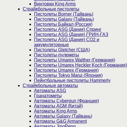
Винтовки King Arms
Страйкбольные пистолеты
Пистолеты Borner (Тайвань)
Пистолеты Galaxy (Тайвань)
Пистолеты Байкал (Россия)
Пистолеты ASG (Дания) Спринг
Пистолеты ASG (Дания) ГРИН-ГАЗ
Пистолеты ASG (Дания) CO2 и
аккумуляторные
Пистолеты Gletcher (США)
Пистолеты-пулеметы
Пистолеты Umarex Walther (Германия)
Пистолеты Umarex Heckler Koch (Германия)
Пистолеты Umarex (Германия)
Пистолеты Tokyo Marui (Япония)
Пейнтбольные пистолеты Hammerly
Страйкбольные автоматы
Автоматы ASG
Гранатометы
Автоматы Cybergun (Франция)
Автоматы AGM (Китай)
Автоматы King Arms
Автоматы Galaxy (Тайвань)
Автоматы G&G Armanent
Автоматы JingPeng