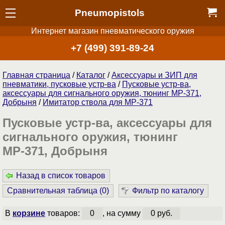
Pneumopistols
Интернет магазин пневматического оружия
+7 (499) 391-89-24
Главная страница
/
Каталог
/
Аксессуары и ЗИП для
пневматики, пусковые устр-ва
/
Пусковые устр-ва,
аксессуары для сигнального оружия, тюнинг МР-371,
Добрыня
/
Имитатор ствола для МР-371
Пусковые устр-ва, аксессуары для
сигнального оружия, тюнинг
МР-371, Добрыня
Назад в список товаров
Сравнительная таблица (
0
)
Фильтр по каталогу
В
корзине
товаров:
0
, на сумму
0 руб.