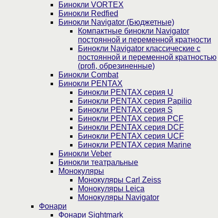
Бинокли VORTEX
Бинокли Redfied
Бинокли Navigator (Бюджетные)
Компактные бинокли Navigator
постоянной и переменной кратности
Бинокли Navigator классические с
постоянной и переменной кратностью
(profi, обрезиненные)
Бинокли Combat
Бинокли PENTAX
Бинокли PENTAX серия U
Бинокли PENTAX серия Papilio
Бинокли PENTAX серия S
Бинокли PENTAX серия PCF
Бинокли PENTAX серия DCF
Бинокли PENTAX серия UCF
Бинокли PENTAX серия Marine
Бинокли Veber
Бинокли театральные
Монокуляры
Монокуляры Carl Zeiss
Монокуляры Leica
Монокуляры Navigator
Фонари
Фонари Sightmark