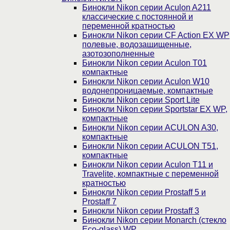
Бинокли Nikon серии Aculon A211
классические с постоянной и
переменной кратностью
Бинокли Nikon серии СF Action EX WP
полевые, водозащищенные,
азотозополненные
Бинокли Nikon серии Aculon T01
компактные
Бинокли Nikon серии Aculon W10
водонепроницаемые, компактные
Бинокли Nikon серии Sport Lite
Бинокли Nikon серии Sportstar EX WP,
компактные
Бинокли Nikon серии ACULON A30,
компактные
Бинокли Nikon серии ACULON Т51,
компактные
Бинокли Nikon серии Aculon T11 и
Travelite, компактные с переменной
кратностью
Бинокли Nikon серии Prostaff 5 и
Prostaff 7
Бинокли Nikon серии Prostaff 3
Бинокли Nikon серии Monarch (стекло
Eco-glass) WP