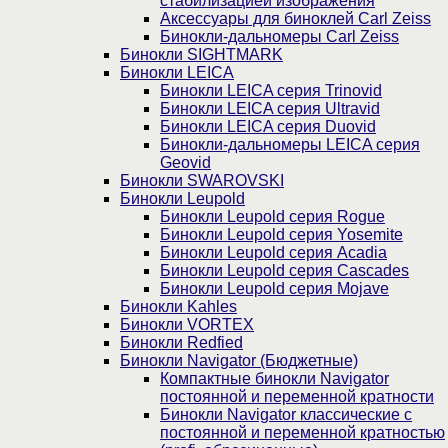
стабилизацией изображения
Аксессуары для биноклей Carl Zeiss
Бинокли-дальномеры Carl Zeiss
Бинокли SIGHTMARK
Бинокли LEICA
Бинокли LEICA серия Trinovid
Бинокли LEICA серия Ultravid
Бинокли LEICA серия Duovid
Бинокли-дальномеры LEICA серия
Geovid
Бинокли SWAROVSKI
Бинокли Leupold
Бинокли Leupold серия Rogue
Бинокли Leupold серия Yosemite
Бинокли Leupold серия Acadia
Бинокли Leupold серия Cascades
Бинокли Leupold серия Mojave
Бинокли Kahles
Бинокли VORTEX
Бинокли Redfied
Бинокли Navigator (Бюджетные)
Компактные бинокли Navigator
постоянной и переменной кратности
Бинокли Navigator классические с
постоянной и переменной кратностью