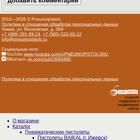
2010—2026 © Pneumopistols
Политика в отношении обработки персональных данных
Химки, ул. Московская, д. 38А
+7 (499) 391-89-24
,
+7 (985) 523-60-12
info@pneumopistols.ru
Социальные сети:
YouTube
www.youtube.com/c/PNEUMOPISTOLSRU
ВКонтакте
vk.com/club53004480
Политика в отношении обработки персональных данных
создание
поддержка и
продвижение
сайтов
О магазине
Каталог
Пнев­ма­ти­чес­кие пистолеты
Пистолеты BAIKAL (г. Ижевск)