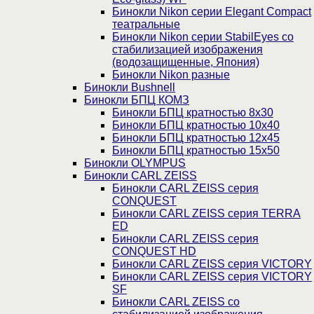
Бинокли Nikon серии Elegant Compact
театральные
Бинокли Nikon серии StabilEyes со
стабилизацией изображения
(водозащищенные, Япония)
Бинокли Nikon разные
Бинокли Bushnell
Бинокли БПЦ КОМЗ
Бинокли БПЦ кратностью 8х30
Бинокли БПЦ кратностью 10х40
Бинокли БПЦ кратностью 12х45
Бинокли БПЦ кратностью 15х50
Бинокли OLYMPUS
Бинокли CARL ZEISS
Бинокли CARL ZEISS серия
CONQUEST
Бинокли CARL ZEISS серия TERRA
ED
Бинокли CARL ZEISS серия
CONQUEST HD
Бинокли CARL ZEISS серия VICTORY
Бинокли CARL ZEISS серия VICTORY
SF
Бинокли CARL ZEISS со