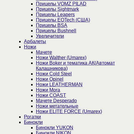
Прицелы VOMZ PILAD
Прицелы Sightmark
Прицелы Leapers
Прицелы EOTech (США)
Прицелы BSA
Прицелы Bushnell
Увеличители
Арбалеты
Ножи
Мачете
Ножи Walther (Umarex)
Ножи Boker и тематика АК(Автомат
Калашникова)
Ножи Cold Steel
Ножи Opinel
Ножи LEATHERMAN
Ножи Mora
Ножи COAST
Мачете Desperado
Ножи метательные
Ножи ELITE FORCE (Umarex)
Рогатки
Бинокли
Бинокли YUKON
Бинокли NIKON