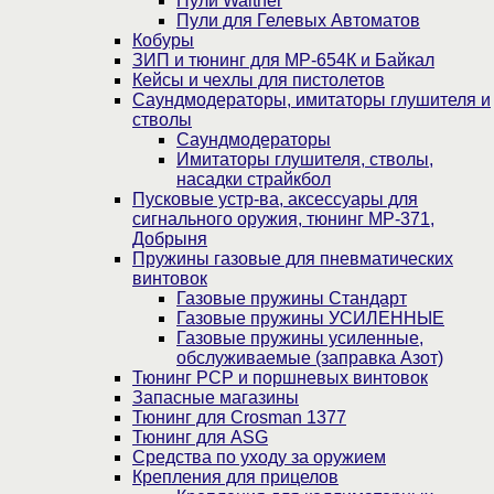
Пули Walther
Пули для Гелевых Автоматов
Кобуры
ЗИП и тюнинг для МР-654К и Байкал
Кейсы и чехлы для пистолетов
Саундмодераторы, имитаторы глушителя и
стволы
Саундмодераторы
Имитаторы глушителя, стволы,
насадки страйкбол
Пусковые устр-ва, аксессуары для
сигнального оружия, тюнинг МР-371,
Добрыня
Пружины газовые для пневматических
винтовок
Газовые пружины Стандарт
Газовые пружины УСИЛЕННЫЕ
Газовые пружины усиленные,
обслуживаемые (заправка Азот)
Тюнинг PCP и поршневых винтовок
Запасные магазины
Тюнинг для Crosman 1377
Тюнинг для ASG
Средства по уходу за оружием
Крепления для прицелов