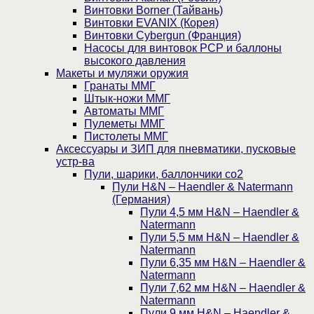
Винтовки Borner (Тайвань)
Винтовки EVANIX (Корея)
Винтовки Cybergun (Франция)
Насосы для винтовок PCP и баллоны
высокого давления
Макеты и муляжи оружия
Гранаты ММГ
Штык-ножи ММГ
Автоматы ММГ
Пулеметы ММГ
Пистолеты ММГ
Аксессуары и ЗИП для пневматики, пусковые
устр-ва
Пули, шарики, баллончики со2
Пули H&N – Haendler & Natermann
(Германия)
Пули 4,5 мм H&N – Haendler &
Natermann
Пули 5,5 мм H&N – Haendler &
Natermann
Пули 6,35 мм H&N – Haendler &
Natermann
Пули 7,62 мм H&N – Haendler &
Natermann
Пули 9 мм H&N – Haendler &