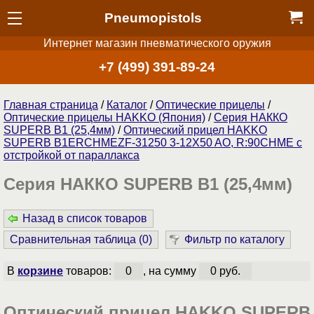
Pneumopistols
Интернет магазин пневматического оружия
+7 (499) 391-89-24
Главная страница
/
Каталог
/
Оптические прицелы
/
Оптические прицелы HAKKO (Япония)
/
Серия НАККО
SUPERB B1 (25,4мм)
/
Оптический прицел HAKKO
SUPERB B1ERCHMEZF-31250 3-12X50 AO, R:90CHME с
отстройкой от параллакса
Серия НАККО SUPERB B1 (25,4мм)
Назад в список товаров
Сравнительная таблица (
0
)
Фильтр по каталогу
В
корзине
товаров:
0
, на сумму
0 руб.
Оптический прицел HAKKO SUPERB