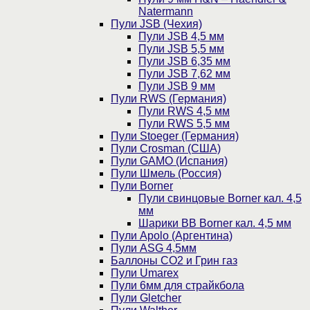
Natermann
Пули JSB (Чехия)
Пули JSB 4,5 мм
Пули JSB 5,5 мм
Пули JSB 6,35 мм
Пули JSB 7,62 мм
Пули JSB 9 мм
Пули RWS (Германия)
Пули RWS 4,5 мм
Пули RWS 5,5 мм
Пули Stoeger (Германия)
Пули Crosman (США)
Пули GAMO (Испания)
Пули Шмель (Россия)
Пули Borner
Пули свинцовые Borner кал. 4,5
мм
Шарики BB Borner кал. 4,5 мм
Пули Apolo (Аргентина)
Пули ASG 4,5мм
Баллоны CO2 и Грин газ
Пули Umarex
Пули 6мм для страйкбола
Пули Gletcher