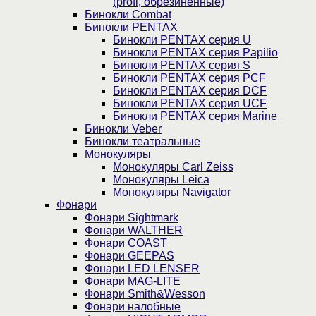
(profi, обрезиненные)
Бинокли Combat
Бинокли PENTAX
Бинокли PENTAX серия U
Бинокли PENTAX серия Papilio
Бинокли PENTAX серия S
Бинокли PENTAX серия PCF
Бинокли PENTAX серия DCF
Бинокли PENTAX серия UCF
Бинокли PENTAX серия Marine
Бинокли Veber
Бинокли театральные
Монокуляры
Монокуляры Carl Zeiss
Монокуляры Leica
Монокуляры Navigator
Фонари
Фонари Sightmark
Фонари WALTHER
Фонари COAST
Фонари GEEPAS
Фонари LED LENSER
Фонари MAG-LITE
Фонари Smith&Wesson
Фонари налобные