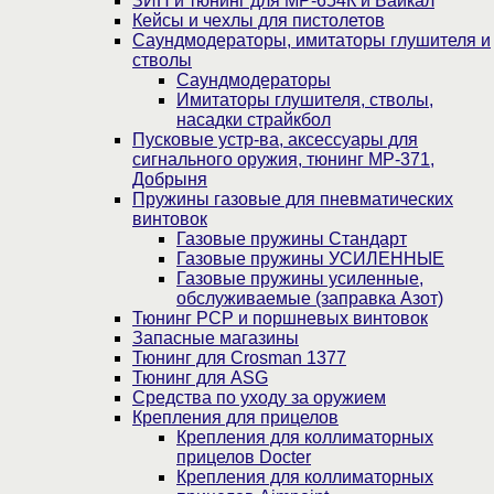
ЗИП и тюнинг для МР-654К и Байкал
Кейсы и чехлы для пистолетов
Саундмодераторы, имитаторы глушителя и
стволы
Саундмодераторы
Имитаторы глушителя, стволы,
насадки страйкбол
Пусковые устр-ва, аксессуары для
сигнального оружия, тюнинг МР-371,
Добрыня
Пружины газовые для пневматических
винтовок
Газовые пружины Стандарт
Газовые пружины УСИЛЕННЫЕ
Газовые пружины усиленные,
обслуживаемые (заправка Азот)
Тюнинг PCP и поршневых винтовок
Запасные магазины
Тюнинг для Crosman 1377
Тюнинг для ASG
Средства по уходу за оружием
Крепления для прицелов
Крепления для коллиматорных
прицелов Docter
Крепления для коллиматорных