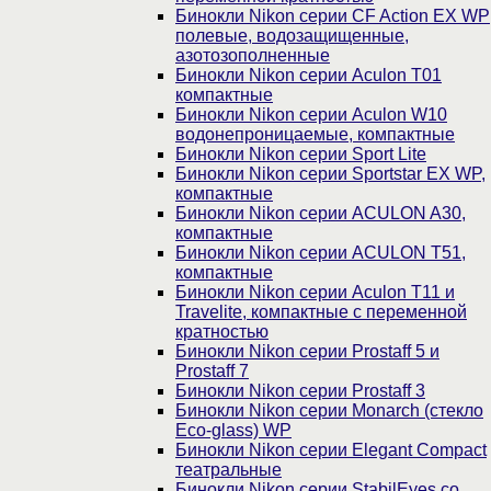
Бинокли Nikon серии СF Action EX WP
полевые, водозащищенные,
азотозополненные
Бинокли Nikon серии Aculon T01
компактные
Бинокли Nikon серии Aculon W10
водонепроницаемые, компактные
Бинокли Nikon серии Sport Lite
Бинокли Nikon серии Sportstar EX WP,
компактные
Бинокли Nikon серии ACULON A30,
компактные
Бинокли Nikon серии ACULON Т51,
компактные
Бинокли Nikon серии Aculon T11 и
Travelite, компактные с переменной
кратностью
Бинокли Nikon серии Prostaff 5 и
Prostaff 7
Бинокли Nikon серии Prostaff 3
Бинокли Nikon серии Monarch (стекло
Eco-glass) WP
Бинокли Nikon серии Elegant Compact
театральные
Бинокли Nikon серии StabilEyes со