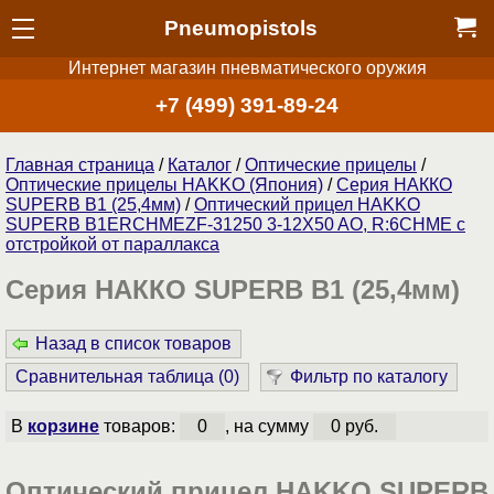
Pneumopistols
Интернет магазин пневматического оружия
+7 (499) 391-89-24
Главная страница
/
Каталог
/
Оптические прицелы
/
Оптические прицелы HAKKO (Япония)
/
Серия НАККО
SUPERB B1 (25,4мм)
/
Оптический прицел HAKKO
SUPERB B1ERCHMEZF-31250 3-12X50 AO, R:6CHME с
отстройкой от параллакса
Серия НАККО SUPERB B1 (25,4мм)
Назад в список товаров
Сравнительная таблица (
0
)
Фильтр по каталогу
В
корзине
товаров:
0
, на сумму
0 руб.
Оптический прицел HAKKO SUPERB