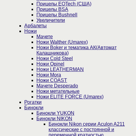
Прицелы EOTech (США)
Прицелы BSA
Прицелы Bushnell
Увеличители
Арбалеты
Ножи
Мачете
Ножи Walther (Umarex)
Ножи Boker и тематика АК(Автомат
Калашникова)
Ножи Cold Steel
Ножи Opinel
Ножи LEATHERMAN
Ножи Mora
Ножи COAST
Мачете Desperado
Ножи метательные
Ножи ELITE FORCE (Umarex)
Рогатки
Бинокли
Бинокли YUKON
Бинокли NIKON
Бинокли Nikon серии Aculon A211
классические с постоянной и
переменной кратностью