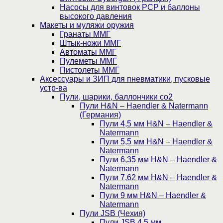
Насосы для винтовок PCP и баллоны
высокого давления
Макеты и муляжи оружия
Гранаты ММГ
Штык-ножи ММГ
Автоматы ММГ
Пулеметы ММГ
Пистолеты ММГ
Аксессуары и ЗИП для пневматики, пусковые
устр-ва
Пули, шарики, баллончики со2
Пули H&N – Haendler & Natermann
(Германия)
Пули 4,5 мм H&N – Haendler &
Natermann
Пули 5,5 мм H&N – Haendler &
Natermann
Пули 6,35 мм H&N – Haendler &
Natermann
Пули 7,62 мм H&N – Haendler &
Natermann
Пули 9 мм H&N – Haendler &
Natermann
Пули JSB (Чехия)
Пули JSB 4,5 мм