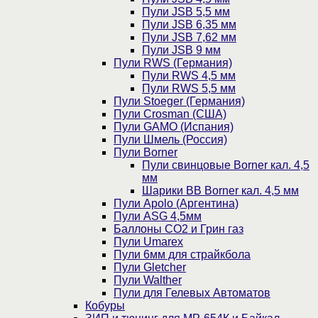
Пули JSB 5,5 мм
Пули JSB 6,35 мм
Пули JSB 7,62 мм
Пули JSB 9 мм
Пули RWS (Германия)
Пули RWS 4,5 мм
Пули RWS 5,5 мм
Пули Stoeger (Германия)
Пули Crosman (США)
Пули GAMO (Испания)
Пули Шмель (Россия)
Пули Borner
Пули свинцовые Borner кал. 4,5
мм
Шарики BB Borner кал. 4,5 мм
Пули Apolo (Аргентина)
Пули ASG 4,5мм
Баллоны CO2 и Грин газ
Пули Umarex
Пули 6мм для страйкбола
Пули Gletcher
Пули Walther
Пули для Гелевых Автоматов
Кобуры