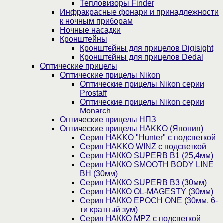
Тепловизоры Finder
Инфракрасные фонари и принадлежности
к ночным приборам
Ночные насадки
Кронштейны
Кронштейны для прицелов Digisight
Кронштейны для прицелов Dedal
Оптические прицелы
Оптические прицелы Nikon
Оптические прицелы Nikon серии
Prostaff
Оптические прицелы Nikon серии
Monarch
Оптические прицелы НПЗ
Оптические прицелы HAKKO (Япония)
Cерия HAKKO "Hunter" с подсветкой
Серия НAKKO WINZ с подсветкой
Серия НАККО SUPERB B1 (25,4мм)
Серия НАККО SMOOTH BODY LINE
BH (30мм)
Серия НАККО SUPERB B3 (30мм)
Серия НАККО OL-MAGESTY (30мм)
Серия НАККО EPOCH ONE (30мм, 6-
ти кратный зум)
Серия НАККО MPZ с подсветкой