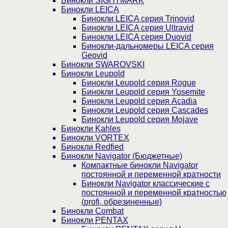
Бинокли SIGHTMARK
Бинокли LEICA
Бинокли LEICA серия Trinovid
Бинокли LEICA серия Ultravid
Бинокли LEICA серия Duovid
Бинокли-дальномеры LEICA серия
Geovid
Бинокли SWAROVSKI
Бинокли Leupold
Бинокли Leupold серия Rogue
Бинокли Leupold серия Yosemite
Бинокли Leupold серия Acadia
Бинокли Leupold серия Cascades
Бинокли Leupold серия Mojave
Бинокли Kahles
Бинокли VORTEX
Бинокли Redfied
Бинокли Navigator (Бюджетные)
Компактные бинокли Navigator
постоянной и переменной кратности
Бинокли Navigator классические с
постоянной и переменной кратностью
(profi, обрезиненные)
Бинокли Combat
Бинокли PENTAX