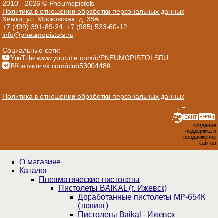
2010—2026 © Pneumopistols
Политика в отношении обработки персональных данных
Химки, ул. Московская, д. 38А
+7 (499) 391-89-24
,
+7 (985) 523-60-12
info@pneumopistols.ru
Социальные сети:
YouTube
www.youtube.com/c/PNEUMOPISTOLSRU
ВКонтакте
vk.com/club53004480
Политика в отношении обработки персональных данных
создание
поддержка и
продвижение
сайтов
О магазине
Каталог
Пнев­ма­ти­чес­кие пистолеты
Пистолеты BAIKAL (г. Ижевск)
Доработанные пистолеты МР-654К
(тюнинг)
Пистолеты Baikal - Ижевск