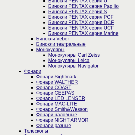
Бинокли PENTAX серия U
Бинокли PENTAX серия Papilio
Бинокли PENTAX серия S
Бинокли PENTAX серия PCF
Бинокли PENTAX серия DCF
Бинокли PENTAX серия UCF
Бинокли PENTAX серия Marine
Бинокли Veber
Бинокли театральные
Монокуляры
Монокуляры Carl Zeiss
Монокуляры Leica
Монокуляры Navigator
Фонари
Фонари Sightmark
Фонари WALTHER
Фонари COAST
Фонари GEEPAS
Фонари LED LENSER
Фонари MAG-LITE
Фонари Smith&Wesson
Фонари налобные
Фонари NIGHT ARMOR
Фонари разные
Телескопы