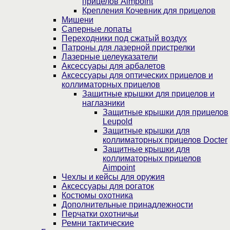
прицелов Aimpoint
Крепления Кочевник для прицелов
Мишени
Саперные лопаты
Переходники под сжатый воздух
Патроны для лазерной пристрелки
Лазерные целеуказатели
Аксессуары для арбалетов
Аксессуары для оптических прицелов и
коллиматорных прицелов
Защитные крышки для прицелов и
наглазники
Защитные крышки для прицелов
Leupold
Защитные крышки для
коллиматорных прицелов Docter
Защитные крышки для
коллиматорных прицелов
Aimpoint
Чехлы и кейсы для оружия
Аксессуары для рогаток
Костюмы охотника
Дополнительные принадлежности
Перчатки охотничьи
Ремни тактические