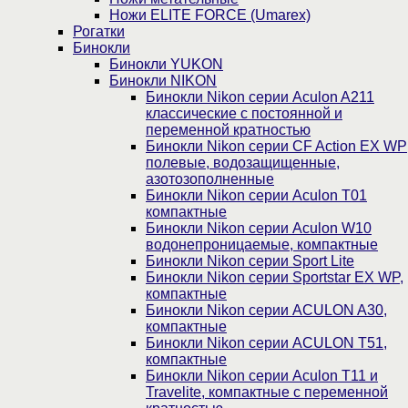
Ножи ELITE FORCE (Umarex)
Рогатки
Бинокли
Бинокли YUKON
Бинокли NIKON
Бинокли Nikon серии Aculon A211
классические с постоянной и
переменной кратностью
Бинокли Nikon серии СF Action EX WP
полевые, водозащищенные,
азотозополненные
Бинокли Nikon серии Aculon T01
компактные
Бинокли Nikon серии Aculon W10
водонепроницаемые, компактные
Бинокли Nikon серии Sport Lite
Бинокли Nikon серии Sportstar EX WP,
компактные
Бинокли Nikon серии ACULON A30,
компактные
Бинокли Nikon серии ACULON Т51,
компактные
Бинокли Nikon серии Aculon T11 и
Travelite, компактные с переменной