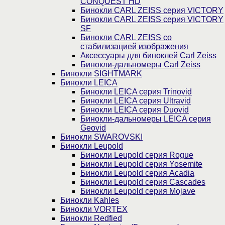
CONQUEST HD
Бинокли CARL ZEISS серия VICTORY
Бинокли CARL ZEISS серия VICTORY
SF
Бинокли CARL ZEISS со
стабилизацией изображения
Аксессуары для биноклей Carl Zeiss
Бинокли-дальномеры Carl Zeiss
Бинокли SIGHTMARK
Бинокли LEICA
Бинокли LEICA серия Trinovid
Бинокли LEICA серия Ultravid
Бинокли LEICA серия Duovid
Бинокли-дальномеры LEICA серия
Geovid
Бинокли SWAROVSKI
Бинокли Leupold
Бинокли Leupold серия Rogue
Бинокли Leupold серия Yosemite
Бинокли Leupold серия Acadia
Бинокли Leupold серия Cascades
Бинокли Leupold серия Mojave
Бинокли Kahles
Бинокли VORTEX
Бинокли Redfied