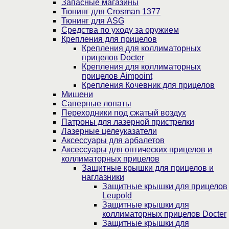
Запасные магазины
Тюнинг для Crosman 1377
Тюнинг для ASG
Средства по уходу за оружием
Крепления для прицелов
Крепления для коллиматорных
прицелов Docter
Крепления для коллиматорных
прицелов Aimpoint
Крепления Кочевник для прицелов
Мишени
Саперные лопаты
Переходники под сжатый воздух
Патроны для лазерной пристрелки
Лазерные целеуказатели
Аксессуары для арбалетов
Аксессуары для оптических прицелов и
коллиматорных прицелов
Защитные крышки для прицелов и
наглазники
Защитные крышки для прицелов
Leupold
Защитные крышки для
коллиматорных прицелов Docter
Защитные крышки для