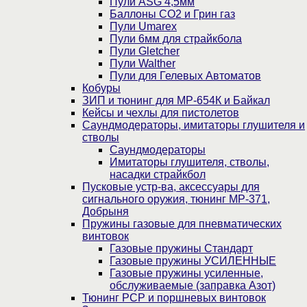
Пули ASG 4,5мм
Баллоны CO2 и Грин газ
Пули Umarex
Пули 6мм для страйкбола
Пули Gletcher
Пули Walther
Пули для Гелевых Автоматов
Кобуры
ЗИП и тюнинг для МР-654К и Байкал
Кейсы и чехлы для пистолетов
Саундмодераторы, имитаторы глушителя и
стволы
Саундмодераторы
Имитаторы глушителя, стволы,
насадки страйкбол
Пусковые устр-ва, аксессуары для
сигнального оружия, тюнинг МР-371,
Добрыня
Пружины газовые для пневматических
винтовок
Газовые пружины Стандарт
Газовые пружины УСИЛЕННЫЕ
Газовые пружины усиленные,
обслуживаемые (заправка Азот)
Тюнинг PCP и поршневых винтовок