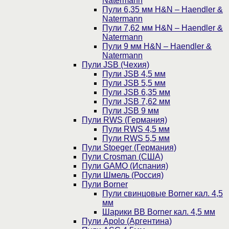
Natermann
Пули 6,35 мм H&N – Haendler &
Natermann
Пули 7,62 мм H&N – Haendler &
Natermann
Пули 9 мм H&N – Haendler &
Natermann
Пули JSB (Чехия)
Пули JSB 4,5 мм
Пули JSB 5,5 мм
Пули JSB 6,35 мм
Пули JSB 7,62 мм
Пули JSB 9 мм
Пули RWS (Германия)
Пули RWS 4,5 мм
Пули RWS 5,5 мм
Пули Stoeger (Германия)
Пули Crosman (США)
Пули GAMO (Испания)
Пули Шмель (Россия)
Пули Borner
Пули свинцовые Borner кал. 4,5
мм
Шарики BB Borner кал. 4,5 мм
Пули Apolo (Аргентина)