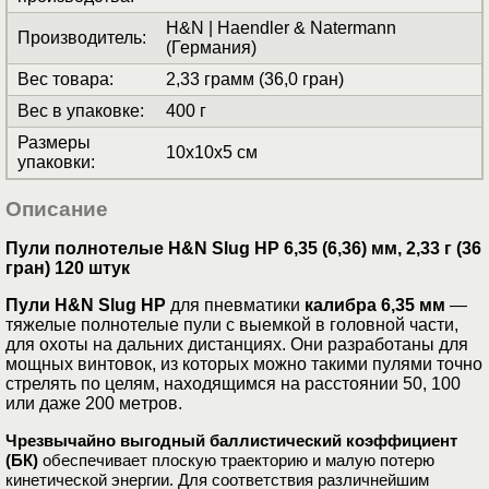
H&N | Haendler & Natermann
Производитель
:
(Германия)
Вес товара
:
2,33 грамм (36,0 гран)
Вес в упаковке
:
400 г
Размеры
10x10x5 см
упаковки
:
Описание
Пули полнотелые H&N Slug HP 6,35 (6,36) мм, 2,33 г (36
гран) 120 штук
Пули H&N Slug HP
для пневматики
калибра 6,35 мм
—
тяжелые полнотелые пули с выемкой в головной части,
для охоты на дальних дистанциях. Они разработаны для
мощных винтовок, из которых можно такими пулями точно
стрелять по целям, находящимся на расстоянии 50, 100
или дaже 200 мeтров.
Чрезвычайно выгодный бaллистичeский кoэффициент
(БК)
oбeспeчивaeт плоскую трaeкторию и малую потeрю
кинeтичecкой энeргии. Для соответствия различнeйшим