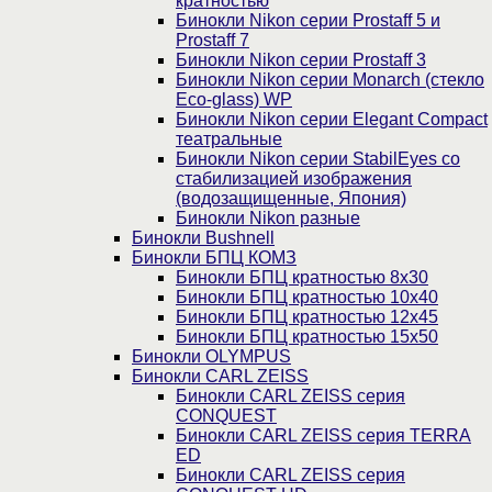
кратностью
Бинокли Nikon серии Prostaff 5 и
Prostaff 7
Бинокли Nikon серии Prostaff 3
Бинокли Nikon серии Monarch (стекло
Eco-glass) WP
Бинокли Nikon серии Elegant Compact
театральные
Бинокли Nikon серии StabilEyes со
стабилизацией изображения
(водозащищенные, Япония)
Бинокли Nikon разные
Бинокли Bushnell
Бинокли БПЦ КОМЗ
Бинокли БПЦ кратностью 8х30
Бинокли БПЦ кратностью 10х40
Бинокли БПЦ кратностью 12х45
Бинокли БПЦ кратностью 15х50
Бинокли OLYMPUS
Бинокли CARL ZEISS
Бинокли CARL ZEISS серия
CONQUEST
Бинокли CARL ZEISS серия TERRA
ED
Бинокли CARL ZEISS серия