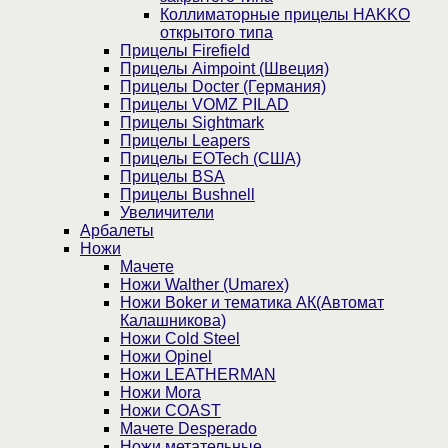
Коллиматорные прицелы HAKKO
открытого типа
Прицелы Firefield
Прицелы Aimpoint (Швеция)
Прицелы Docter (Германия)
Прицелы VOMZ PILAD
Прицелы Sightmark
Прицелы Leapers
Прицелы EOTech (США)
Прицелы BSA
Прицелы Bushnell
Увеличители
Арбалеты
Ножи
Мачете
Ножи Walther (Umarex)
Ножи Boker и тематика АК(Автомат
Калашникова)
Ножи Cold Steel
Ножи Opinel
Ножи LEATHERMAN
Ножи Mora
Ножи COAST
Мачете Desperado
Ножи метательные