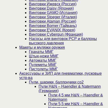
Винтовки Ижевск (Россия)
Винтовки Daisy (Япония)
Винтовки GAMO (Испания)
Винтовки Stoeger (Италия)
Винтовки Ataman (Россия)
Винтовки Borner (Тайвань)
Винтовки EVANIX (Корея)
Винтовки Cybergun (Франция)
Насосы для винтовок PCP и баллоны
высокого давления
Макеты и муляжи оружия
Гранаты ММГ
Штык-ножи ММГ
Автоматы ММГ
Пулеметы ММГ
Пистолеты ММГ
Аксессуары и ЗИП для пневматики, пусковые
устр-ва
Пули, шарики, баллончики со2
Пули H&N – Haendler & Natermann
(Германия)
Пули 4,5 мм H&N – Haendler &
Natermann
Пули 5,5 мм H&N – Haendler &