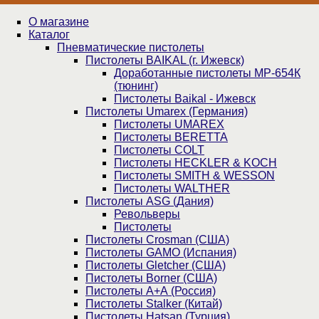
О магазине
Каталог
Пнев­ма­ти­чес­кие пистолеты
Пистолеты BAIKAL (г. Ижевск)
Доработанные пистолеты МР-654К
(тюнинг)
Пистолеты Baikal - Ижевск
Пистолеты Umarex (Германия)
Пистолеты UMAREX
Пистолеты BERETTA
Пистолеты COLT
Пистолеты HECKLER & KOCH
Пистолеты SMITH & WESSON
Пистолеты WALTHER
Пистолеты ASG (Дания)
Револьверы
Пистолеты
Пистолеты Crosman (США)
Пистолеты GAMO (Испания)
Пистолеты Gletcher (США)
Пистолеты Borner (США)
Пистолеты А+А (Россия)
Пистолеты Stalker (Китай)
Пистолеты Hatsan (Турция)