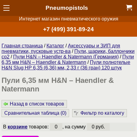
Pneumopistols
Интернет магазин пневматического оружия
+7 (499) 391-89-24
Главная страница
/
Каталог
/
Аксессуары и ЗИП для
пневматики, пусковые устр-ва
/
Пули, шарики, баллончики
со2
/
Пули H&N – Haendler & Natermann (Германия)
/
Пули
6,35 мм H&N – Haendler & Natermann
/
Пули полнотелые
H&N Slug HP 6,35 (6,36) мм, 2,33 г (36 гран) 120 штук
Пули 6,35 мм H&N – Haendler &
Natermann
Назад в список товаров
Сравнительная таблица (
0
)
Фильтр по каталогу
В
корзине
товаров:
0
, на сумму
0 руб.