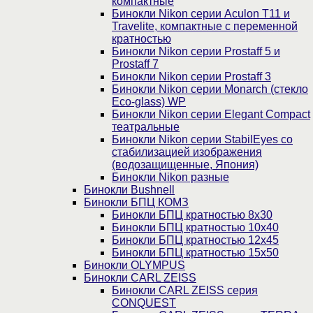
компактные
Бинокли Nikon серии Aculon T11 и
Travelite, компактные с переменной
кратностью
Бинокли Nikon серии Prostaff 5 и
Prostaff 7
Бинокли Nikon серии Prostaff 3
Бинокли Nikon серии Monarch (стекло
Eco-glass) WP
Бинокли Nikon серии Elegant Compact
театральные
Бинокли Nikon серии StabilEyes со
стабилизацией изображения
(водозащищенные, Япония)
Бинокли Nikon разные
Бинокли Bushnell
Бинокли БПЦ КОМЗ
Бинокли БПЦ кратностью 8х30
Бинокли БПЦ кратностью 10х40
Бинокли БПЦ кратностью 12х45
Бинокли БПЦ кратностью 15х50
Бинокли OLYMPUS
Бинокли CARL ZEISS
Бинокли CARL ZEISS серия
CONQUEST