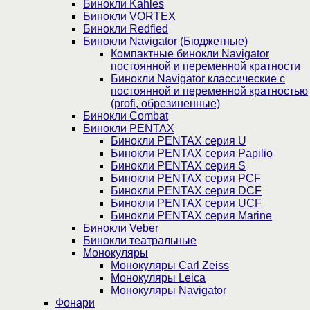
Бинокли Kahles
Бинокли VORTEX
Бинокли Redfied
Бинокли Navigator (Бюджетные)
Компактные бинокли Navigator
постоянной и переменной кратности
Бинокли Navigator классические с
постоянной и переменной кратностью
(profi, обрезиненные)
Бинокли Combat
Бинокли PENTAX
Бинокли PENTAX серия U
Бинокли PENTAX серия Papilio
Бинокли PENTAX серия S
Бинокли PENTAX серия PCF
Бинокли PENTAX серия DCF
Бинокли PENTAX серия UCF
Бинокли PENTAX серия Marine
Бинокли Veber
Бинокли театральные
Монокуляры
Монокуляры Carl Zeiss
Монокуляры Leica
Монокуляры Navigator
Фонари