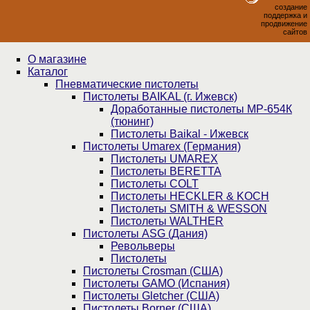
создание
поддержка и
продвижение
сайтов
О магазине
Каталог
Пнев­ма­ти­чес­кие пистолеты
Пистолеты BAIKAL (г. Ижевск)
Доработанные пистолеты МР-654К
(тюнинг)
Пистолеты Baikal - Ижевск
Пистолеты Umarex (Германия)
Пистолеты UMAREX
Пистолеты BERETTA
Пистолеты COLT
Пистолеты HECKLER & KOCH
Пистолеты SMITH & WESSON
Пистолеты WALTHER
Пистолеты ASG (Дания)
Револьверы
Пистолеты
Пистолеты Crosman (США)
Пистолеты GAMO (Испания)
Пистолеты Gletcher (США)
Пистолеты Borner (США)