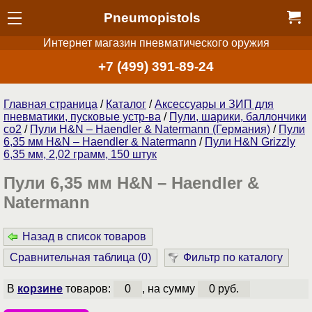
Pneumopistols
Интернет магазин пневматического оружия
+7 (499) 391-89-24
Главная страница
/
Каталог
/
Аксессуары и ЗИП для
пневматики, пусковые устр-ва
/
Пули, шарики, баллончики
со2
/
Пули H&N – Haendler & Natermann (Германия)
/
Пули
6,35 мм H&N – Haendler & Natermann
/
Пули H&N Grizzly
6,35 мм, 2,02 грамм, 150 штук
Пули 6,35 мм H&N – Haendler &
Natermann
Назад в список товаров
Сравнительная таблица (
0
)
Фильтр по каталогу
В
корзине
товаров:
0
, на сумму
0 руб.