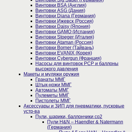
Винтовки BSA (Англия)
Винтовки ASG (Дания)
Винтовки Diana (Германия)
Винтовки Ижевск (Россия)
Винтовки Daisy (Япония)
Винтовки GAMO (Испания)
Винтовки Stoeger (Италия)
Винтовки Ataman (Россия)
Винтовки Borner (Тайвань)
Винтовки EVANIX (Корея)
Винтовки Cybergun (Франция)
Насосы для винтовок PCP и баллоны
высокого давления
Макеты и муляжи оружия
Гранаты ММГ
Штык-ножи ММГ
Автоматы ММГ
Пулеметы ММГ
Пистолеты ММГ
Аксессуары и ЗИП для пневматики, пусковые
устр-ва
Пули, шарики, баллончики со2
Пули H&N – Haendler & Natermann
(Германия)