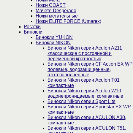
Ножи COAST
Мачете Desperado
Ножи метательные
Ножи ELITE FORCE (Umarex)
Рогатки
Бинокли
Бинокли YUKON
Бинокли NIKON
Бинокли Nikon серии Aculon A211
классические с постоянной и
переменной кратностью
Бинокли Nikon серии СF Action EX WP
полевые, водозащищенные,
азотозополненные
Бинокли Nikon серии Aculon T01
компактные
Бинокли Nikon серии Aculon W10
водонепроницаемые, компактные
Бинокли Nikon серии Sport Lite
Бинокли Nikon серии Sportstar EX WP,
компактные
Бинокли Nikon серии ACULON A30,
компактные
Бинокли Nikon серии ACULON Т51,