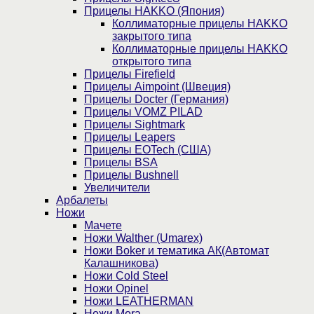
Прицелы HAKKO (Япония)
Коллиматорные прицелы HAKKO
закрытого типа
Коллиматорные прицелы HAKKO
открытого типа
Прицелы Firefield
Прицелы Aimpoint (Швеция)
Прицелы Docter (Германия)
Прицелы VOMZ PILAD
Прицелы Sightmark
Прицелы Leapers
Прицелы EOTech (США)
Прицелы BSA
Прицелы Bushnell
Увеличители
Арбалеты
Ножи
Мачете
Ножи Walther (Umarex)
Ножи Boker и тематика АК(Автомат
Калашникова)
Ножи Cold Steel
Ножи Opinel
Ножи LEATHERMAN
Ножи Mora