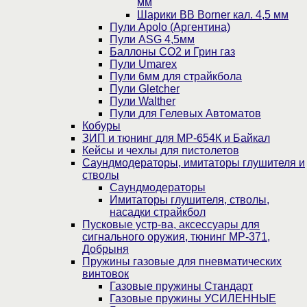
мм
Шарики BB Borner кал. 4,5 мм
Пули Apolo (Аргентина)
Пули ASG 4,5мм
Баллоны CO2 и Грин газ
Пули Umarex
Пули 6мм для страйкбола
Пули Gletcher
Пули Walther
Пули для Гелевых Автоматов
Кобуры
ЗИП и тюнинг для МР-654К и Байкал
Кейсы и чехлы для пистолетов
Саундмодераторы, имитаторы глушителя и
стволы
Саундмодераторы
Имитаторы глушителя, стволы,
насадки страйкбол
Пусковые устр-ва, аксессуары для
сигнального оружия, тюнинг МР-371,
Добрыня
Пружины газовые для пневматических
винтовок
Газовые пружины Стандарт
Газовые пружины УСИЛЕННЫЕ