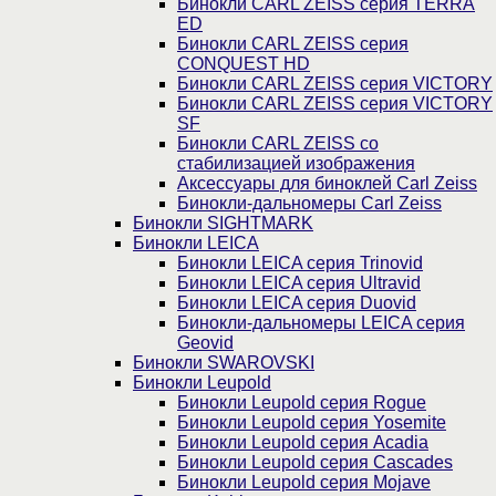
Бинокли CARL ZEISS серия TERRA
ED
Бинокли CARL ZEISS серия
CONQUEST HD
Бинокли CARL ZEISS серия VICTORY
Бинокли CARL ZEISS серия VICTORY
SF
Бинокли CARL ZEISS со
стабилизацией изображения
Аксессуары для биноклей Carl Zeiss
Бинокли-дальномеры Carl Zeiss
Бинокли SIGHTMARK
Бинокли LEICA
Бинокли LEICA серия Trinovid
Бинокли LEICA серия Ultravid
Бинокли LEICA серия Duovid
Бинокли-дальномеры LEICA серия
Geovid
Бинокли SWAROVSKI
Бинокли Leupold
Бинокли Leupold серия Rogue
Бинокли Leupold серия Yosemite
Бинокли Leupold серия Acadia
Бинокли Leupold серия Cascades
Бинокли Leupold серия Mojave