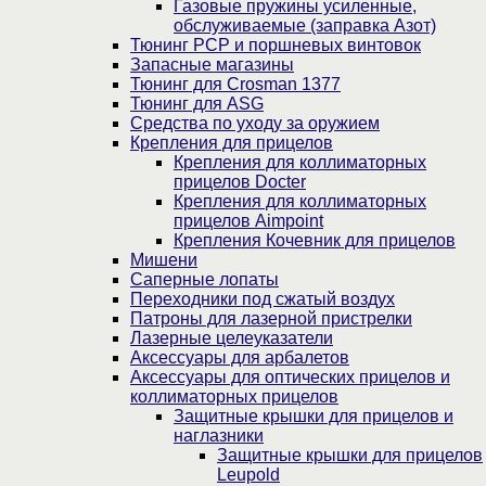
Газовые пружины усиленные,
обслуживаемые (заправка Азот)
Тюнинг PCP и поршневых винтовок
Запасные магазины
Тюнинг для Crosman 1377
Тюнинг для ASG
Средства по уходу за оружием
Крепления для прицелов
Крепления для коллиматорных
прицелов Docter
Крепления для коллиматорных
прицелов Aimpoint
Крепления Кочевник для прицелов
Мишени
Саперные лопаты
Переходники под сжатый воздух
Патроны для лазерной пристрелки
Лазерные целеуказатели
Аксессуары для арбалетов
Аксессуары для оптических прицелов и
коллиматорных прицелов
Защитные крышки для прицелов и
наглазники
Защитные крышки для прицелов
Leupold