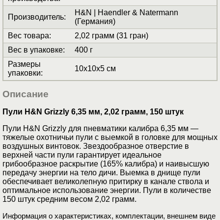
H&N | Haendler & Natermann
Производитель
:
(Германия)
Вес товара
:
2,02 грамм (31 гран)
Вес в упаковке
:
400 г
Размеры
10x10x5 см
упаковки
:
Описание
Пули H&N Grizzly 6,35 мм, 2,02 грамм, 150 штук
Пули H&N Grizzly для пневматики калибра 6,35 мм —
тяжелые охотничьи пули с выемкой в головке для мощных
воздушных винтовок. Звездообразное отверстие в
верхней части пули гарантирует идеальное
грибообразное раскрытие (165% калибра) и наивысшую
передачу энергии на тело дичи. Выемка в днище пули
обеспечивает великолепную притирку в канале ствола и
оптимальное использование энергии. Пули в количестве
150 штук средним весом 2,02 грамм.
Информация о характеристиках, комплектации, внешнем виде