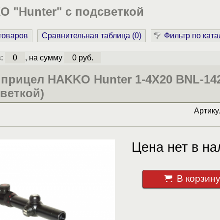
 "Hunter" с подсветкой
 товаров
Сравнительная таблица (
0
)
Фильтр по ката
в:
0
, на сумму
0 руб.
прицел HAKKO Hunter 1-4X20 BNL-14
светкой)
Артик
Цена нет в на
В корзин