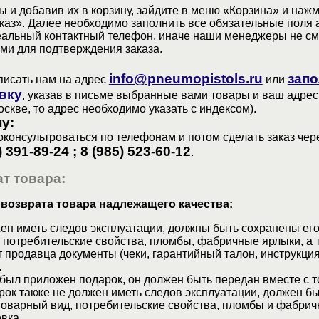
 и добавив их в корзину, зайдите в меню «Корзина» и наж
аз». Далее необходимо заполнить все обязательные поля 
еальный контактный телефон, иначе наши менеджеры не см
ами для подтверждения заказа.
info@pneumopistols.ru
запо
писать нам на адрес
или
вку
, указав в письме выбранные вами товары и ваш адрес
оскве, то адрес необходимо указать с индексом).
у:
консультроваться по телефонам и потом сделать заказ чер
) 391-89-24 ; 8 (985) 523-60-12
.
т товара:
 возврата товара надлежащего качества:
ен иметь следов эксплуатации, должны быть сохранены его
 потребительские свойства, пломбы, фабричные ярлыки, а 
 продавца документы (чеки, гарантийный талон, инструкция
.
 был приложен подарок, он должен быть передан вместе с 
рок также не должен иметь следов эксплуатации, должен б
товарный вид, потребительские свойства, пломбы и фабрич
вка.