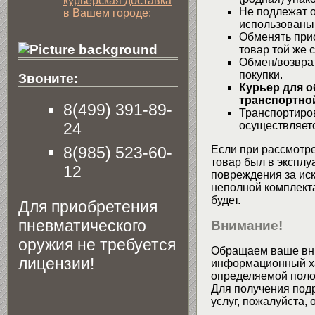
курьерская доставка
Не подлежат о
в Вашем городе:
использованы
Обменять при
товар той же 
Обмен/возвра
покупки.
Звоните:
Курьер для о
транспортной
8(499) 391-89-
Транспортиров
24
осуществляетс
8(985) 523-60-
Если при рассмотре
товар был в эксплу
12
повреждения за ис
неполной комплекта
будет.
Для приобретения
пневматического
Внимание!
оружия не требуется
Обращаем ваше вни
лицензии!
информационный хар
определяемой поло
Для получения подр
услуг, пожалуйста,