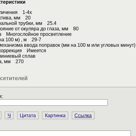
ктеристики
еличения 1-4x
ктива, мм 20
ральной трубки, мм 25.4
ояние от окуляра до глаза, мм 80
з Многослойное просветление
на 100 м) , м 29-7
еханизма ввода поправок (мм на 100 м или угловых мину
коррекция Имеется
иниевый сплав
а, мм 270
сетителей
:
Ч
Цитата
Картинка
Ссылка