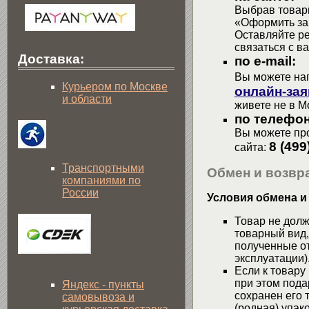
Выбрав товары
«Оформить зак
Оставляйте р
связаться с в
Доставка:
по e-mail:
Вы можете на
Курьером по Москве
онлайн-зая
и области
живете не в М
по телефон
Вы можете про
8 (499
сайта:
Транспортными
Обмен и возвра
компаниями по
России
Условия обмена и
Товар не долж
товарный вид,
полученные от
эксплуатации)
Если к товару
при этом пода
Яндекс - пункты
сохранен его 
самовывоза и
(родная) упако