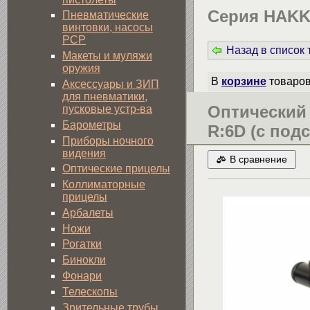
Cерия HAKKO
Пневматические
винтовки, насосы
PCP
Назад в список
Макеты и муляжи
оружия
В
корзине
товаро
Аксессуары и ЗИП
для пневматики,
Оптический 
пусковые устр-ва
Барометры
R:6D (c под
Приборы ночного
видения
В сравнение
Оптические прицелы
Коллиматорные
прицелы
Арбалеты
Ножи
Рогатки
Бинокли
Фонари
Телескопы
Зрительные трубы