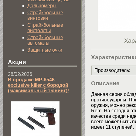
Дальномеры
Страйкбольные
винтовки
Страйкбольные
пистолеты
Страйкбольные
Хар
автоматы
Защитные очки
Характеристик
Акции
Производитель
:
28/02/2026
В продаже МР-654К
Описание
exclusive killer с бородой
(максимальный тюнинг)!
Данная серия обла
противоударны. П
оружия, можно реко
Rem. На сегодня э
качества среди нед
всего может быть пя
имеет 11 ступеней.