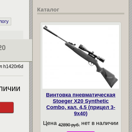
Каталог
логу
20
ул
h1420r6d
личии
Винтовка пневматическая
Stoeger X20 Synthetic
у
Combo, кал. 4,5 (прицел 3-
9х40)
Цена
нет в наличии
42890 руб.