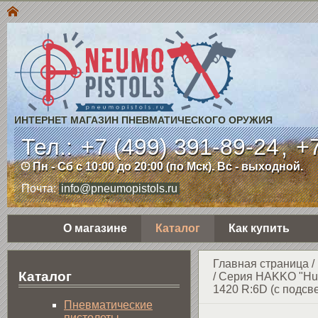
ИНТЕРНЕТ МАГАЗИН ПНЕВМАТИЧЕСКОГО ОРУЖИЯ
Тел.:
+7 (499) 391-89-24
,
+7
Пн - Сб с 10:00 до 20:00 (по Мск). Вс - выходной.
Почта:
info@pneumopistols.ru
О магазине
Каталог
Как купить
Главная страница
/
Каталог
/
Cерия HAKKO "Hun
1420 R:6D (c подсве
Пнев­ма­ти­чес­кие
пистолеты