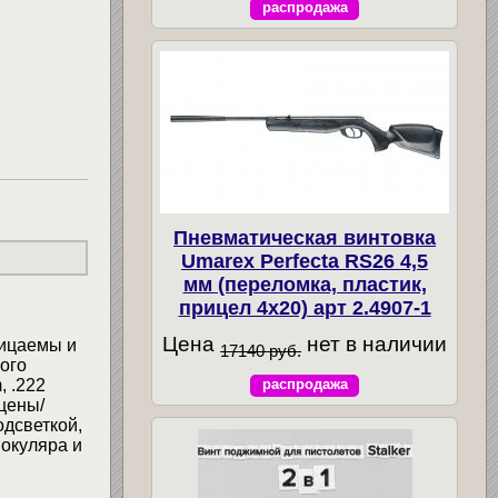
распродажа
Пневматическая винтовка
Umarex Perfecta RS26 4,5
мм (переломка, пластик,
прицел 4x20) арт 2.4907-1
Цена
нет в наличии
ницаемы и
17140 руб.
ого
, .222
распродажа
цены/
одсветкой,
 окуляра и