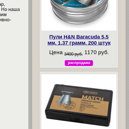
ар,
. Но наша
шим
ивно-
Пули H&N Baracuda 5,5
мм, 1,37 грамм, 200 штук
Цена
1170 руб.
3400 руб.
распродажа