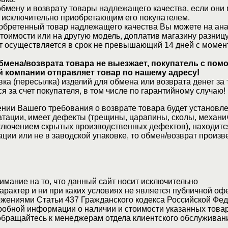
бмену и возврату товары надлежащего качества, если они 
 исключительно приобретающим его покупателем.
обретенный товар надлежащего качества Вы можете на ан
стоимости или на другую модель, доплатив магазину разницу
т осуществляется в срок не превышающий 14 дней с момен
бмена/возврата товара не выезжает, покупатель с по
 компании отправляет товар по нашему адресу!
ка (пересылка) изделий для обмена или возврата денег за 
я за счет покупателя, в том числе по гарантийному случаю!
нии Вашего требования о возврате товара будет установле
атации, имеет дефекты (трещины, царапины, сколы, механи
ключением скрытых производственных дефектов), находитс
ции или не в заводской упаковке, то обмен/возврат произв
мание на то, что данный сайт носит исключительно
актер и ни при каких условиях не является публичной оф
жениями Статьи 437 Гражданского кодекса Российской Фед
обной информации о наличии и стоимости указанных товар
 обращайтесь к менеджерам отдела клиентского обслуживан