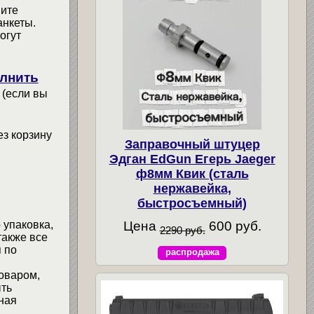
мите
анкеты.
огут
лнить
 (если вы
ез корзину
Заправочный штуцер
Эдган EdGun Егерь Jaeger
ф8мм Квик (сталь
нержавейка,
быстросъемный)
Цена
600 руб.
 упаковка,
2290 руб.
также все
 по
распродажа
товаром,
ыть
ная