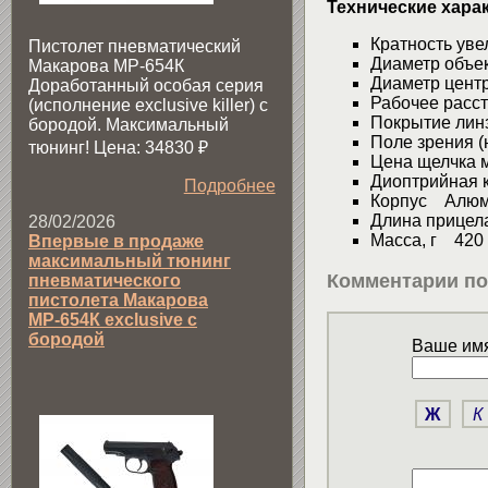
Технические хара
Кратность ув
Пистолет пневматический
Диаметр объе
Макарова МР-654К
Диаметр цент
Доработанный особая серия
Рабочее расст
(исполнение exclusive killer) с
Покрытие лин
бородой. Максимальный
Поле зрения (
тюнинг! Цена: 34830
₽
Цена щелчка м
Диоптрийная 
Подробнее
Корпус Алюм
Длина прицел
28/02/2026
Масса, г 420
Впервые в продаже
максимальный тюнинг
Комментарии по
пневматического
пистолета Макарова
МР-654К exclusive с
бородой
Ваше имя
Ж
К