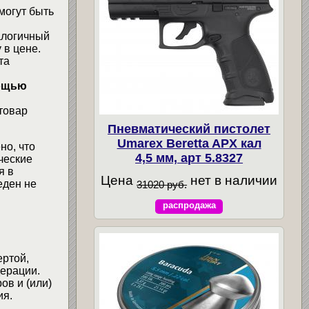
могут быть
алогичный
 в цене.
та
мощью
товар
Пневматический пистолет
Umarex Beretta APX кал
но, что
4,5 мм, арт 5.8327
ческие
я в
Цена
нет в наличии
еден не
31020 руб.
распродажа
ертой,
ерации.
ов и (или)
ия.