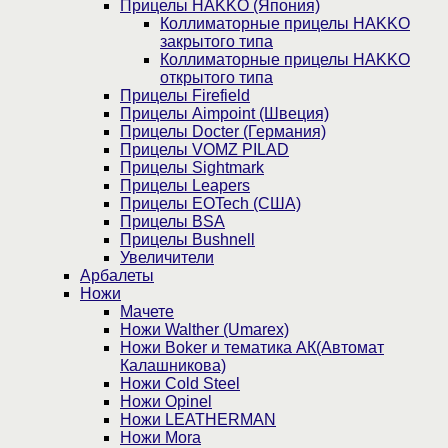
Прицелы HAKKO (Япония)
Коллиматорные прицелы HAKKO
закрытого типа
Коллиматорные прицелы HAKKO
открытого типа
Прицелы Firefield
Прицелы Aimpoint (Швеция)
Прицелы Docter (Германия)
Прицелы VOMZ PILAD
Прицелы Sightmark
Прицелы Leapers
Прицелы EOTech (США)
Прицелы BSA
Прицелы Bushnell
Увеличители
Арбалеты
Ножи
Мачете
Ножи Walther (Umarex)
Ножи Boker и тематика АК(Автомат
Калашникова)
Ножи Cold Steel
Ножи Opinel
Ножи LEATHERMAN
Ножи Mora