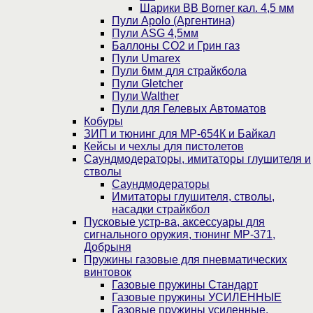
Шарики BB Borner кал. 4,5 мм
Пули Apolo (Аргентина)
Пули ASG 4,5мм
Баллоны CO2 и Грин газ
Пули Umarex
Пули 6мм для страйкбола
Пули Gletcher
Пули Walther
Пули для Гелевых Автоматов
Кобуры
ЗИП и тюнинг для МР-654К и Байкал
Кейсы и чехлы для пистолетов
Саундмодераторы, имитаторы глушителя и
стволы
Саундмодераторы
Имитаторы глушителя, стволы,
насадки страйкбол
Пусковые устр-ва, аксессуары для
сигнального оружия, тюнинг МР-371,
Добрыня
Пружины газовые для пневматических
винтовок
Газовые пружины Стандарт
Газовые пружины УСИЛЕННЫЕ
Газовые пружины усиленные,