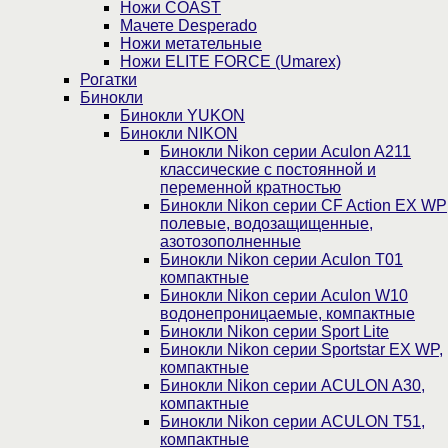
Ножи COAST
Мачете Desperado
Ножи метательные
Ножи ELITE FORCE (Umarex)
Рогатки
Бинокли
Бинокли YUKON
Бинокли NIKON
Бинокли Nikon серии Aculon A211
классические с постоянной и
переменной кратностью
Бинокли Nikon серии СF Action EX WP
полевые, водозащищенные,
азотозополненные
Бинокли Nikon серии Aculon T01
компактные
Бинокли Nikon серии Aculon W10
водонепроницаемые, компактные
Бинокли Nikon серии Sport Lite
Бинокли Nikon серии Sportstar EX WP,
компактные
Бинокли Nikon серии ACULON A30,
компактные
Бинокли Nikon серии ACULON Т51,
компактные