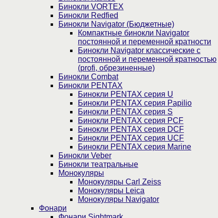
Бинокли VORTEX
Бинокли Redfied
Бинокли Navigator (Бюджетные)
Компактные бинокли Navigator
постоянной и переменной кратности
Бинокли Navigator классические с
постоянной и переменной кратностью
(profi, обрезиненные)
Бинокли Combat
Бинокли PENTAX
Бинокли PENTAX серия U
Бинокли PENTAX серия Papilio
Бинокли PENTAX серия S
Бинокли PENTAX серия PCF
Бинокли PENTAX серия DCF
Бинокли PENTAX серия UCF
Бинокли PENTAX серия Marine
Бинокли Veber
Бинокли театральные
Монокуляры
Монокуляры Carl Zeiss
Монокуляры Leica
Монокуляры Navigator
Фонари
Фонари Sightmark