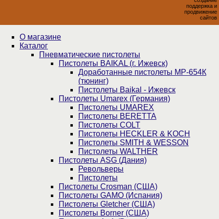
создание
поддержка и
продвижение
сайтов
О магазине
Каталог
Пнев­ма­ти­чес­кие пистолеты
Пистолеты BAIKAL (г. Ижевск)
Доработанные пистолеты МР-654К
(тюнинг)
Пистолеты Baikal - Ижевск
Пистолеты Umarex (Германия)
Пистолеты UMAREX
Пистолеты BERETTA
Пистолеты COLT
Пистолеты HECKLER & KOCH
Пистолеты SMITH & WESSON
Пистолеты WALTHER
Пистолеты ASG (Дания)
Револьверы
Пистолеты
Пистолеты Crosman (США)
Пистолеты GAMO (Испания)
Пистолеты Gletcher (США)
Пистолеты Borner (США)