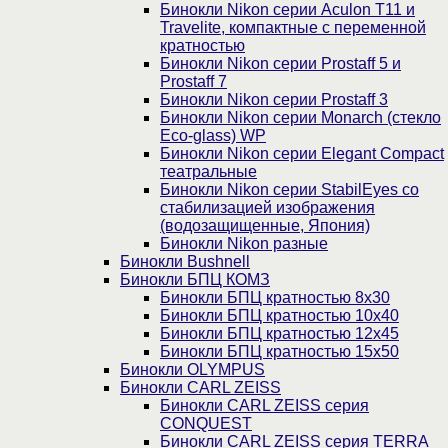
Бинокли Nikon серии Aculon T11 и
Travelite, компактные с переменной
кратностью
Бинокли Nikon серии Prostaff 5 и
Prostaff 7
Бинокли Nikon серии Prostaff 3
Бинокли Nikon серии Monarch (стекло
Eco-glass) WP
Бинокли Nikon серии Elegant Compact
театральные
Бинокли Nikon серии StabilEyes со
стабилизацией изображения
(водозащищенные, Япония)
Бинокли Nikon разные
Бинокли Bushnell
Бинокли БПЦ КОМЗ
Бинокли БПЦ кратностью 8х30
Бинокли БПЦ кратностью 10х40
Бинокли БПЦ кратностью 12х45
Бинокли БПЦ кратностью 15х50
Бинокли OLYMPUS
Бинокли CARL ZEISS
Бинокли CARL ZEISS серия
CONQUEST
Бинокли CARL ZEISS серия TERRA