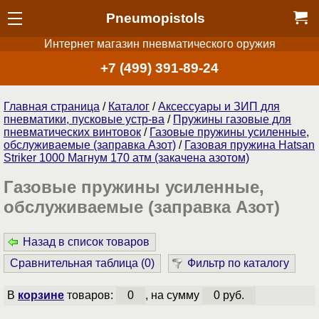
Pneumopistols
Интернет магазин пневматического оружия
+7 (499) 391-89-24
Главная страница
/
Каталог
/
Аксессуары и ЗИП для
пневматики, пусковые устр-ва
/
Пружины газовые для
пневматических винтовок
/
Газовые пружины усиленные,
обслуживаемые (заправка Азот)
/
Газовая пружина Hatsan
Striker 1000 Магнум 170 атм (закачена азотом)
Газовые пружины усиленные,
обслуживаемые (заправка Азот)
Назад в список товаров
Сравнительная таблица (
0
)
Фильтр по каталогу
В
корзине
товаров:
0
, на сумму
0 руб.