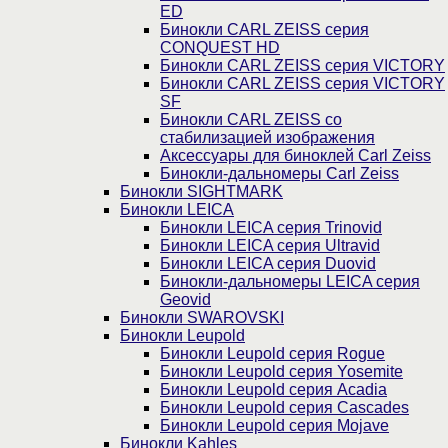
ED
Бинокли CARL ZEISS серия
CONQUEST HD
Бинокли CARL ZEISS серия VICTORY
Бинокли CARL ZEISS серия VICTORY
SF
Бинокли CARL ZEISS со
стабилизацией изображения
Аксессуары для биноклей Carl Zeiss
Бинокли-дальномеры Carl Zeiss
Бинокли SIGHTMARK
Бинокли LEICA
Бинокли LEICA серия Trinovid
Бинокли LEICA серия Ultravid
Бинокли LEICA серия Duovid
Бинокли-дальномеры LEICA серия
Geovid
Бинокли SWAROVSKI
Бинокли Leupold
Бинокли Leupold серия Rogue
Бинокли Leupold серия Yosemite
Бинокли Leupold серия Acadia
Бинокли Leupold серия Cascades
Бинокли Leupold серия Mojave
Бинокли Kahles