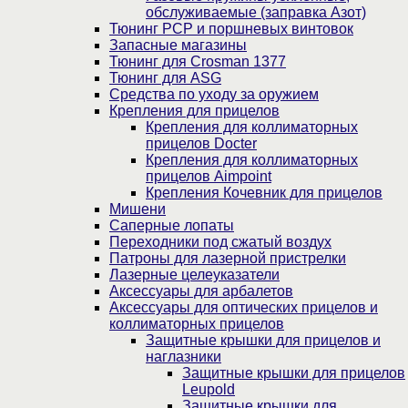
обслуживаемые (заправка Азот)
Тюнинг PCP и поршневых винтовок
Запасные магазины
Тюнинг для Crosman 1377
Тюнинг для ASG
Средства по уходу за оружием
Крепления для прицелов
Крепления для коллиматорных
прицелов Docter
Крепления для коллиматорных
прицелов Aimpoint
Крепления Кочевник для прицелов
Мишени
Саперные лопаты
Переходники под сжатый воздух
Патроны для лазерной пристрелки
Лазерные целеуказатели
Аксессуары для арбалетов
Аксессуары для оптических прицелов и
коллиматорных прицелов
Защитные крышки для прицелов и
наглазники
Защитные крышки для прицелов
Leupold
Защитные крышки для