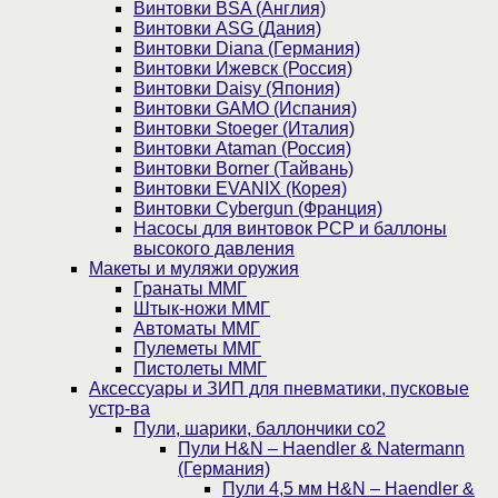
Винтовки BSA (Англия)
Винтовки ASG (Дания)
Винтовки Diana (Германия)
Винтовки Ижевск (Россия)
Винтовки Daisy (Япония)
Винтовки GAMO (Испания)
Винтовки Stoeger (Италия)
Винтовки Ataman (Россия)
Винтовки Borner (Тайвань)
Винтовки EVANIX (Корея)
Винтовки Cybergun (Франция)
Насосы для винтовок PCP и баллоны
высокого давления
Макеты и муляжи оружия
Гранаты ММГ
Штык-ножи ММГ
Автоматы ММГ
Пулеметы ММГ
Пистолеты ММГ
Аксессуары и ЗИП для пневматики, пусковые
устр-ва
Пули, шарики, баллончики со2
Пули H&N – Haendler & Natermann
(Германия)
Пули 4,5 мм H&N – Haendler &