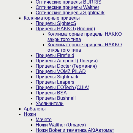
Оптические прицелы BURRIS
Оптические прицелы Walther
Оптические прицелы Sightmark
Коллиматорные прицелы
Прицелы SightecS
Прицелы HAKKO (Япония)
Коллиматорные прицелы HAKKO
закрытого типа
Коллиматорные прицелы HAKKO
открытого типа
Прицелы Firefield
Прицелы Aimpoint (Швеция)
Прицелы Docter (Германия)
Прицелы VOMZ PILAD
Прицелы Sightmark
Прицелы Leapers
Прицелы EOTech (США)
Прицелы BSA
Прицелы Bushnell
Увеличители
Арбалеты
Ножи
Мачете
Ножи Walther (Umarex)
Ножи Boker и тематика АК(Автомат