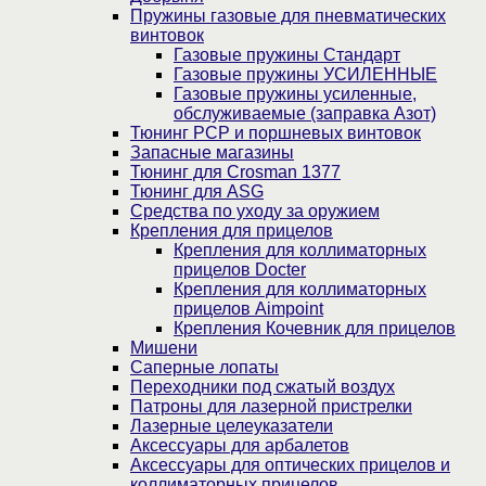
Пружины газовые для пневматических
винтовок
Газовые пружины Стандарт
Газовые пружины УСИЛЕННЫЕ
Газовые пружины усиленные,
обслуживаемые (заправка Азот)
Тюнинг PCP и поршневых винтовок
Запасные магазины
Тюнинг для Crosman 1377
Тюнинг для ASG
Средства по уходу за оружием
Крепления для прицелов
Крепления для коллиматорных
прицелов Docter
Крепления для коллиматорных
прицелов Aimpoint
Крепления Кочевник для прицелов
Мишени
Саперные лопаты
Переходники под сжатый воздух
Патроны для лазерной пристрелки
Лазерные целеуказатели
Аксессуары для арбалетов
Аксессуары для оптических прицелов и
коллиматорных прицелов