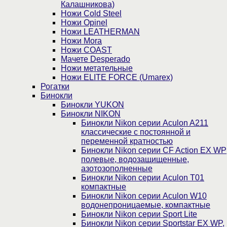
Калашникова)
Ножи Cold Steel
Ножи Opinel
Ножи LEATHERMAN
Ножи Mora
Ножи COAST
Мачете Desperado
Ножи метательные
Ножи ELITE FORCE (Umarex)
Рогатки
Бинокли
Бинокли YUKON
Бинокли NIKON
Бинокли Nikon серии Aculon A211
классические с постоянной и
переменной кратностью
Бинокли Nikon серии СF Action EX WP
полевые, водозащищенные,
азотозополненные
Бинокли Nikon серии Aculon T01
компактные
Бинокли Nikon серии Aculon W10
водонепроницаемые, компактные
Бинокли Nikon серии Sport Lite
Бинокли Nikon серии Sportstar EX WP,