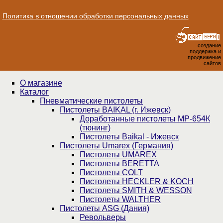
Политика в отношении обработки персональных данных
создание
поддержка и
продвижение
сайтов
О магазине
Каталог
Пнев­ма­ти­чес­кие пистолеты
Пистолеты BAIKAL (г. Ижевск)
Доработанные пистолеты МР-654К
(тюнинг)
Пистолеты Baikal - Ижевск
Пистолеты Umarex (Германия)
Пистолеты UMAREX
Пистолеты BERETTA
Пистолеты COLT
Пистолеты HECKLER & KOCH
Пистолеты SMITH & WESSON
Пистолеты WALTHER
Пистолеты ASG (Дания)
Револьверы