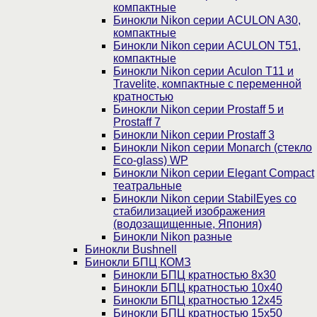
компактные
Бинокли Nikon серии ACULON A30,
компактные
Бинокли Nikon серии ACULON Т51,
компактные
Бинокли Nikon серии Aculon T11 и
Travelite, компактные с переменной
кратностью
Бинокли Nikon серии Prostaff 5 и
Prostaff 7
Бинокли Nikon серии Prostaff 3
Бинокли Nikon серии Monarch (стекло
Eco-glass) WP
Бинокли Nikon серии Elegant Compact
театральные
Бинокли Nikon серии StabilEyes со
стабилизацией изображения
(водозащищенные, Япония)
Бинокли Nikon разные
Бинокли Bushnell
Бинокли БПЦ КОМЗ
Бинокли БПЦ кратностью 8х30
Бинокли БПЦ кратностью 10х40
Бинокли БПЦ кратностью 12х45
Бинокли БПЦ кратностью 15х50