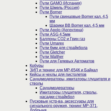
Пули GAMO (Испания)
Пули Шмель (Россия)
Пули Borner
Пули свинцовые Borner кал. 4,5
мм
Шарики BB Borner кал. 4,5 мм
Пули Apolo (Аргентина)
Пули ASG 4,5мм
Баллоны CO2 и Грин газ
Пули Umarex
Пули 6мм для страйкбола
Пули Gletcher
Пули Walther
Пули для Гелевых Автоматов
Кобуры
ЗИП и тюнинг для МР-654К и Байкал
Кейсы и чехлы для пистолетов
Саундмодераторы, имитаторы глушителя и
стволы
Саундмодераторы
Имитаторы глушителя, стволы,
насадки страйкбол
Пусковые устр-ва, аксессуары для
сигнального оружия, тюнинг МР-371,
Добрыня