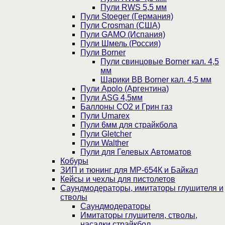
Пули RWS 5,5 мм
Пули Stoeger (Германия)
Пули Crosman (США)
Пули GAMO (Испания)
Пули Шмель (Россия)
Пули Borner
Пули свинцовые Borner кал. 4,5
мм
Шарики BB Borner кал. 4,5 мм
Пули Apolo (Аргентина)
Пули ASG 4,5мм
Баллоны CO2 и Грин газ
Пули Umarex
Пули 6мм для страйкбола
Пули Gletcher
Пули Walther
Пули для Гелевых Автоматов
Кобуры
ЗИП и тюнинг для МР-654К и Байкал
Кейсы и чехлы для пистолетов
Саундмодераторы, имитаторы глушителя и
стволы
Саундмодераторы
Имитаторы глушителя, стволы,
насадки страйкбол