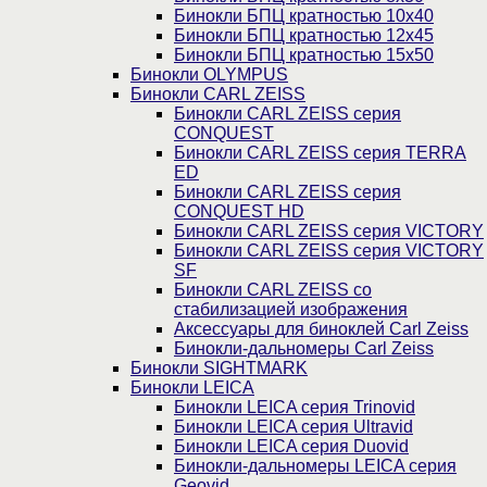
Бинокли БПЦ кратностью 10х40
Бинокли БПЦ кратностью 12х45
Бинокли БПЦ кратностью 15х50
Бинокли OLYMPUS
Бинокли CARL ZEISS
Бинокли CARL ZEISS серия
CONQUEST
Бинокли CARL ZEISS серия TERRA
ED
Бинокли CARL ZEISS серия
CONQUEST HD
Бинокли CARL ZEISS серия VICTORY
Бинокли CARL ZEISS серия VICTORY
SF
Бинокли CARL ZEISS со
стабилизацией изображения
Аксессуары для биноклей Carl Zeiss
Бинокли-дальномеры Carl Zeiss
Бинокли SIGHTMARK
Бинокли LEICA
Бинокли LEICA серия Trinovid
Бинокли LEICA серия Ultravid
Бинокли LEICA серия Duovid
Бинокли-дальномеры LEICA серия
Geovid