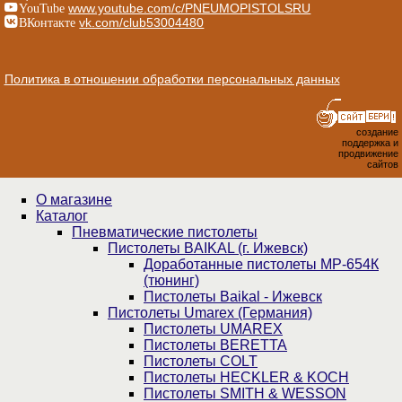
YouTube
www.youtube.com/c/PNEUMOPISTOLSRU
ВКонтакте
vk.com/club53004480
Политика в отношении обработки персональных данных
создание
поддержка и
продвижение
сайтов
О магазине
Каталог
Пнев­ма­ти­чес­кие пистолеты
Пистолеты BAIKAL (г. Ижевск)
Доработанные пистолеты МР-654К
(тюнинг)
Пистолеты Baikal - Ижевск
Пистолеты Umarex (Германия)
Пистолеты UMAREX
Пистолеты BERETTA
Пистолеты COLT
Пистолеты HECKLER & KOCH
Пистолеты SMITH & WESSON