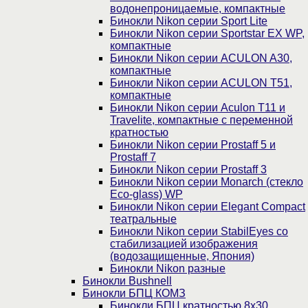
водонепроницаемые, компактные
Бинокли Nikon серии Sport Lite
Бинокли Nikon серии Sportstar EX WP,
компактные
Бинокли Nikon серии ACULON A30,
компактные
Бинокли Nikon серии ACULON Т51,
компактные
Бинокли Nikon серии Aculon T11 и
Travelite, компактные с переменной
кратностью
Бинокли Nikon серии Prostaff 5 и
Prostaff 7
Бинокли Nikon серии Prostaff 3
Бинокли Nikon серии Monarch (стекло
Eco-glass) WP
Бинокли Nikon серии Elegant Compact
театральные
Бинокли Nikon серии StabilEyes со
стабилизацией изображения
(водозащищенные, Япония)
Бинокли Nikon разные
Бинокли Bushnell
Бинокли БПЦ КОМЗ
Бинокли БПЦ кратностью 8х30