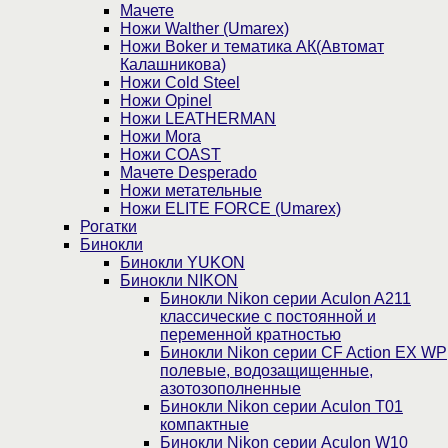
Мачете
Ножи Walther (Umarex)
Ножи Boker и тематика АК(Автомат
Калашникова)
Ножи Cold Steel
Ножи Opinel
Ножи LEATHERMAN
Ножи Mora
Ножи COAST
Мачете Desperado
Ножи метательные
Ножи ELITE FORCE (Umarex)
Рогатки
Бинокли
Бинокли YUKON
Бинокли NIKON
Бинокли Nikon серии Aculon A211
классические с постоянной и
переменной кратностью
Бинокли Nikon серии СF Action EX WP
полевые, водозащищенные,
азотозополненные
Бинокли Nikon серии Aculon T01
компактные
Бинокли Nikon серии Aculon W10