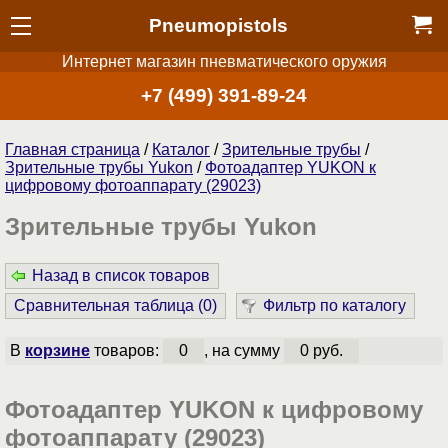
Pneumopistols
Интернет магазин пневматического оружия
+7 (499) 391-89-24
Главная страница
/
Каталог
/
Зрительные трубы
/
Зрительные трубы Yukon
/
Фотоадаптер YUKON к
цифровому фотоаппарату (29023)
Зрительные трубы Yukon
Назад в список товаров
Сравнительная таблица (
0
)
Фильтр по каталогу
В
корзине
товаров:
0
, на сумму
0 руб.
Фотоадаптер YUKON к цифровому
фотоаппарату (29023)