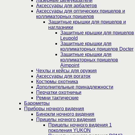
Лазерные целеуказатели
Аксессуары для арбалетов
Аксессуары для оптических прицелов и
коллиматорных прицелов
Защитные крышки для прицелов и
наглазники
Защитные крышки для прицелов
Leupold
Защитные крышки для
коллиматорных прицелов Docter
Защитные крышки для
коллиматорных прицелов
Aimpoint
Чехлы и кейсы для оружия
Аксессуары для рогаток
Костюмы охотника
Дополнительные принадлежности
Перчатки охотничьи
Ремни тактические
Барометры
Приборы ночного видения
Бинокли ночного видения
Прицелы ночного видения
Прицелы ночного видения 1
поколения YUKON