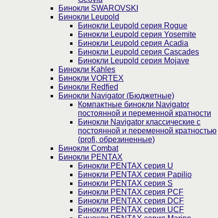
Бинокли SWAROVSKI
Бинокли Leupold
Бинокли Leupold серия Rogue
Бинокли Leupold серия Yosemite
Бинокли Leupold серия Acadia
Бинокли Leupold серия Cascades
Бинокли Leupold серия Mojave
Бинокли Kahles
Бинокли VORTEX
Бинокли Redfied
Бинокли Navigator (Бюджетные)
Компактные бинокли Navigator
постоянной и переменной кратности
Бинокли Navigator классические с
постоянной и переменной кратностью
(profi, обрезиненные)
Бинокли Combat
Бинокли PENTAX
Бинокли PENTAX серия U
Бинокли PENTAX серия Papilio
Бинокли PENTAX серия S
Бинокли PENTAX серия PCF
Бинокли PENTAX серия DCF
Бинокли PENTAX серия UCF