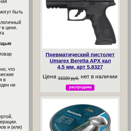
ная
могут быть
алогичный
 в цене.
та
мощью
товар
Пневматический пистолет
Umarex Beretta APX кал
4,5 мм, арт 5.8327
но, что
ческие
Цена
нет в наличии
31020 руб.
я в
еден не
распродажа
ертой,
ерации.
ов и (или)