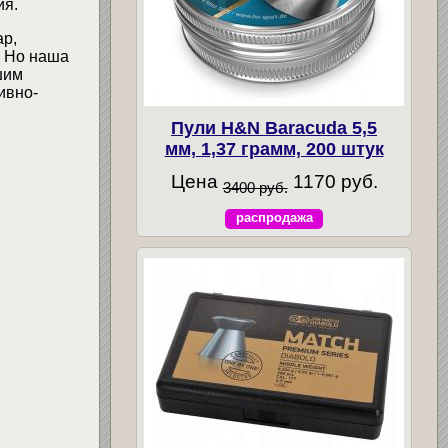
ия.
ар,
. Но наша
шим
ивно-
Пули H&N Baracuda 5,5
мм, 1,37 грамм, 200 штук
Цена
1170 руб.
3400 руб.
распродажа