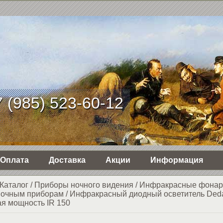
 (985) 523-60-12
Оплата
Доставка
Акции
Информация
Каталог
/
Приборы ночного видения
/
Инфракрасные фонар
ночным приборам
/
Инфракрасный диодный осветитель Deda
ая мощность IR 150