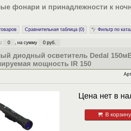
ые фонари и принадлежности к но
 товаров
Сравнительная таблица (
0
)
Фильтр по ката
в:
0
, на сумму
0 руб.
ый диодный осветитель Dedal 150мВ
лируемая мощность IR 150
Ар
Цена нет в на
В корзин