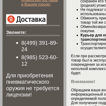
курьерская доставка
сохранен его 
в Вашем городе:
(родная) упако
Не подлежат о
использованы
Обменять при
товар той же 
Обмен/возвра
покупки.
Звоните:
Курьер для о
транспортной
8(499) 391-89-
Транспортиров
осуществляетс
24
Если при рассмотре
8(985) 523-60-
товар был в эксплу
12
повреждения за ис
неполной комплекта
будет.
Для приобретения
пневматического
Внимание!
оружия не требуется
Обращаем ваше вни
лицензии!
информационный хар
определяемой поло
Для получения подр