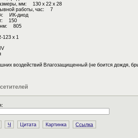
азмеры, мм: 130 х 22 х 28
ывной работы, час: 7
ля: ИК-диод
Вт: 150
 нм: 805
123 x 1
NV
я
шних воздействий Влагозащищенный (не боится дождя, бры
сетителей
:
Ч
Цитата
Картинка
Ссылка