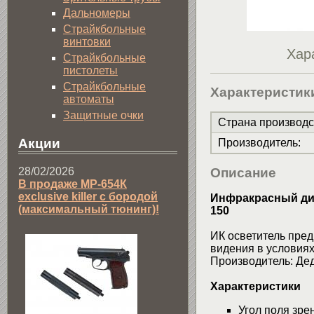
Дальномеры
Страйкбольные
винтовки
Хар
Страйкбольные
пистолеты
Страйкбольные
Характеристик
автоматы
Защитные очки
Страна производс
Акции
Производитель
:
28/02/2026
Описание
В продаже МР-654К
exclusive killer с бородой
Инфракрасный дио
(максимальный тюнинг)!
150
ИК осветитель пред
видения в условия
Производитель: Де
Характеристики
Угол поля зре