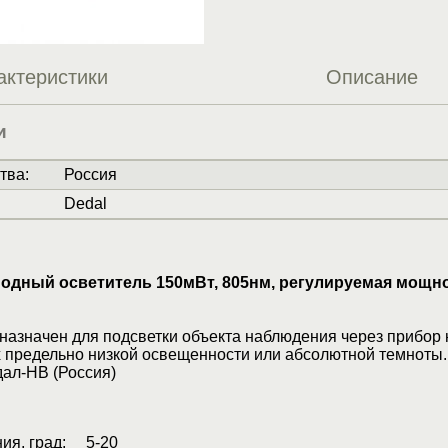
актеристики
Описание
и
тва
:
Россия
Dedal
дный осветитель 150мВт, 805нм, регулируемая мощно
назначен для подсветки объекта наблюдения через прибор 
х предельно низкой освещенности или абсолютной темноты.
дал-НВ (Россия)
ния, град: 5-20