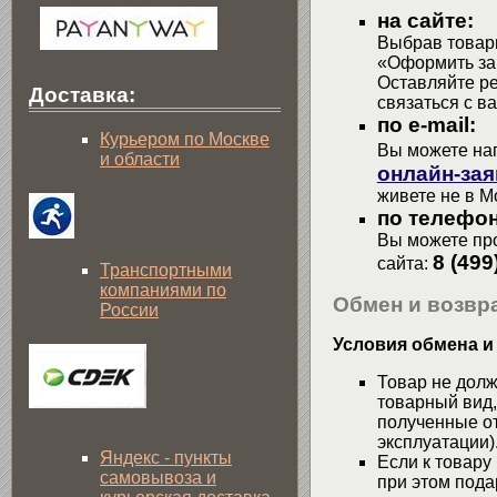
на сайте:
Выбрав товары
«Оформить зак
Оставляйте р
Доставка:
связаться с в
по e-mail:
Курьером по Москве
Вы можете на
и области
онлайн-зая
живете не в М
по телефон
Вы можете про
8 (499
сайта:
Транспортными
компаниями по
Обмен и возвра
России
Условия обмена и
Товар не долж
товарный вид,
полученные от
эксплуатации)
Яндекс - пункты
Если к товару
самовывоза и
при этом пода