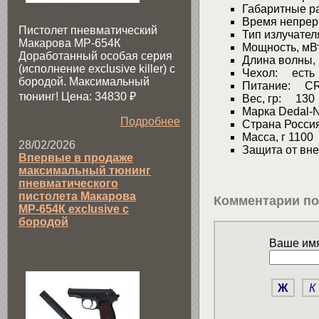
Габаритные р
Время непрер
Пистолет пневматический
Тип излучате
Макарова МР-654К
Мощность, м
Доработанный особая серия
Длина волны,
(исполнение exclusive killer) с
Чехол: есть
бородой. Максимальный
Питание: CR-
тюнинг! Цена: 34830
₽
Вес, гр: 130
Марка Dedal-
Подробнее
Страна Росси
Масса, г 1100
28/02/2026
Защита от вне
Впервые в продаже
максимальный тюнинг
пневматического
пистолета Макарова
Комментарии по
МР-654К exclusive с
бородой
Ваше имя
Ж
К