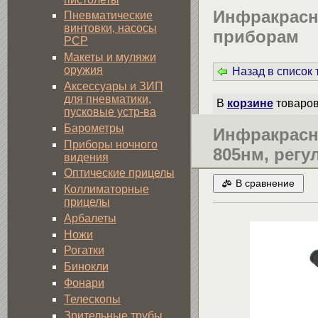
Инфракрасн
Пневматические
винтовки, насосы
приборам
PCP
Макеты и муляжи
оружия
Назад в список
Аксессуары и ЗИП
для пневматики,
В
корзине
товаро
пусковые устр-ва
Барометры
Инфракрасн
Приборы ночного
805нм, регу
видения
Оптические прицелы
В сравнение
Коллиматорные
прицелы
Арбалеты
Ножи
Рогатки
Бинокли
Фонари
Телескопы
Зрительные трубы