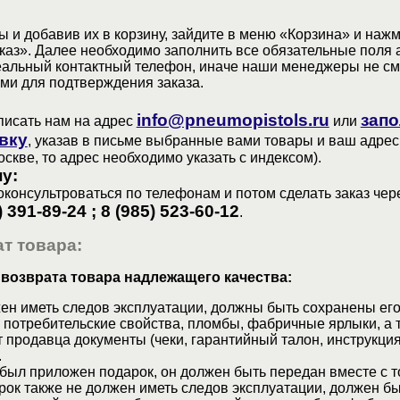
 и добавив их в корзину, зайдите в меню «Корзина» и наж
аз». Далее необходимо заполнить все обязательные поля 
еальный контактный телефон, иначе наши менеджеры не см
ами для подтверждения заказа.
info@pneumopistols.ru
запо
писать нам на адрес
или
вку
, указав в письме выбранные вами товары и ваш адрес
оскве, то адрес необходимо указать с индексом).
у:
консультроваться по телефонам и потом сделать заказ чер
) 391-89-24 ; 8 (985) 523-60-12
.
т товара:
 возврата товара надлежащего качества:
ен иметь следов эксплуатации, должны быть сохранены его
 потребительские свойства, пломбы, фабричные ярлыки, а 
 продавца документы (чеки, гарантийный талон, инструкция
.
 был приложен подарок, он должен быть передан вместе с 
рок также не должен иметь следов эксплуатации, должен б