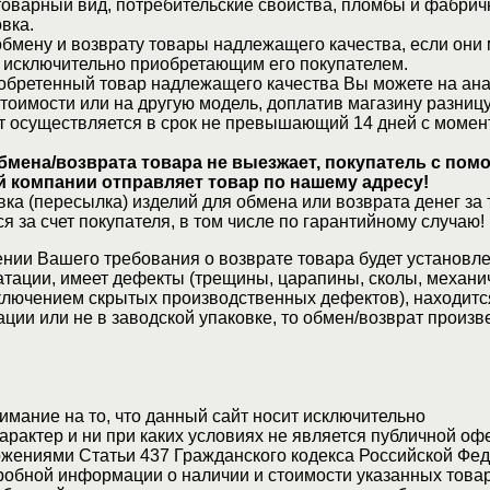
товарный вид, потребительские свойства, пломбы и фабрич
вка.
бмену и возврату товары надлежащего качества, если они 
 исключительно приобретающим его покупателем.
обретенный товар надлежащего качества Вы можете на ан
стоимости или на другую модель, доплатив магазину разницу
т осуществляется в срок не превышающий 14 дней с момен
бмена/возврата товара не выезжает, покупатель с по
 компании отправляет товар по нашему адресу!
ка (пересылка) изделий для обмена или возврата денег за 
я за счет покупателя, в том числе по гарантийному случаю!
нии Вашего требования о возврате товара будет установле
атации, имеет дефекты (трещины, царапины, сколы, механи
ключением скрытых производственных дефектов), находитс
ции или не в заводской упаковке, то обмен/возврат произв
мание на то, что данный сайт носит исключительно
актер и ни при каких условиях не является публичной оф
жениями Статьи 437 Гражданского кодекса Российской Фед
обной информации о наличии и стоимости указанных товар