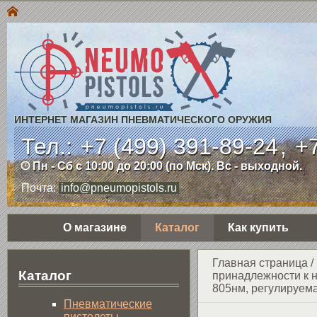
ИНТЕРНЕТ МАГАЗИН ПНЕВМАТИЧЕСКОГО ОРУЖИЯ
Тел.:
+7 (499) 391-89-24
,
+7
Пн - Сб с 10:00 до 20:00 (по Мск). Вс - выходной.
Почта:
info@pneumopistols.ru
О магазине
Каталог
Как купить
Главная страница
/
Каталог
принадлежности к 
805нм, регулируем
Пнев­ма­ти­чес­кие
пистолеты