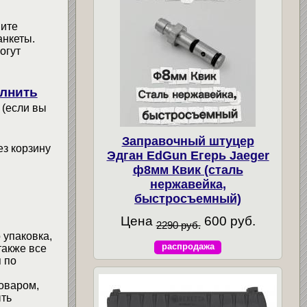
мите
анкеты.
огут
лнить
 (если вы
Заправочный штуцер
ез корзину
Эдган EdGun Егерь Jaeger
ф8мм Квик (сталь
нержавейка,
быстросъемный)
Цена
600 руб.
2290 руб.
 упаковка,
распродажа
также все
 по
товаром,
ыть