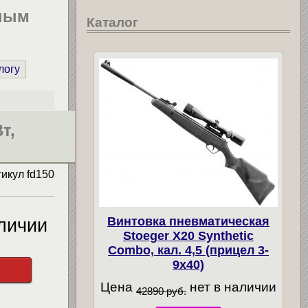
чным
Каталог
логу
т,
тикул
fd150
Винтовка пневматическая
личии
Stoeger X20 Synthetic
Combo, кал. 4,5 (прицел 3-
9х40)
у
Цена
нет в наличии
42890 руб.