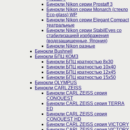
Бинокли Nikon серии Prostaff 3
Бинокли Nikon серии Monarch (стекло
Eco-glass) WP
Бинокли Nikon серии Elegant Compact
театральные
Бинокли Nikon серии StabilEyes со
стабилизацией изображения
(водозащищенные, Япония)
Бинокли Nikon разные
Бинокли Bushnell
Бинокли БПЦ КОМЗ
Бинокли БПЦ кратностью 8х30
Бинокли БПЦ кратностью 10х40
Бинокли БПЦ кратностью 12х45
Бинокли БПЦ кратностью 15х50
Бинокли OLYMPUS
Бинокли CARL ZEISS
Бинокли CARL ZEISS серия
CONQUEST
Бинокли CARL ZEISS серия TERRA
ED
Бинокли CARL ZEISS серия
CONQUEST HD
Бинокли CARL ZEISS серия VICTORY
Бинокли CARL ZEISS серия VICTORY