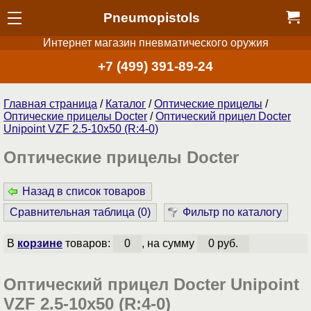
Pneumopistols
Интернет магазин пневматического оружия
+7 (499) 391-89-24
Главная страница
/
Каталог
/
Оптические прицелы
/
Оптические прицелы Docter
/
Оптический прицел Docter
Unipoint VZF 2.5-10x50 (R:4-0)
Оптические прицелы Docter
Назад в список товаров
Сравнительная таблица (
0
)
Фильтр по каталогу
В
корзине
товаров:
0
, на сумму
0 руб.
Оптический прицел Docter Unipoint
VZF 2.5-10x50 (R:4-0)