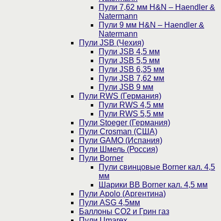
Пули 7,62 мм H&N – Haendler &
Natermann
Пули 9 мм H&N – Haendler &
Natermann
Пули JSB (Чехия)
Пули JSB 4,5 мм
Пули JSB 5,5 мм
Пули JSB 6,35 мм
Пули JSB 7,62 мм
Пули JSB 9 мм
Пули RWS (Германия)
Пули RWS 4,5 мм
Пули RWS 5,5 мм
Пули Stoeger (Германия)
Пули Crosman (США)
Пули GAMO (Испания)
Пули Шмель (Россия)
Пули Borner
Пули свинцовые Borner кал. 4,5
мм
Шарики BB Borner кал. 4,5 мм
Пули Apolo (Аргентина)
Пули ASG 4,5мм
Баллоны CO2 и Грин газ
Пули Umarex