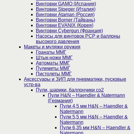
Винтовки GAMO (Испания)
Винтовки Stoeger (Италия)
Винтовки Ataman (Россия)
Винтовки Borner (Тайвань)
Винтовки EVANIX (Корея)
Винтовки Cybergun (Франция)
Насосы для винтовок PCP и баллоны
высокого давления
Макеты и муляжи оружия
Гранаты ММГ
Штык-ножи ММГ
Автоматы ММГ
Пулеметы ММГ
Пистолеты ММГ
Аксессуары и ЗИП для пневматики, пусковые
устр-ва
Пули, шарики, баллончики со2
Пули H&N – Haendler & Natermann
(Германия)
Пули 4,5 мм H&N – Haendler &
Natermann
Пули 5,5 мм H&N – Haendler &
Natermann
Пули 6,35 мм H&N – Haendler &
Natermann