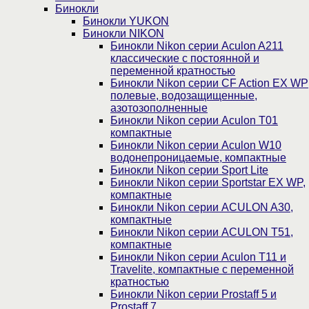
Бинокли
Бинокли YUKON
Бинокли NIKON
Бинокли Nikon серии Aculon A211
классические с постоянной и
переменной кратностью
Бинокли Nikon серии СF Action EX WP
полевые, водозащищенные,
азотозополненные
Бинокли Nikon серии Aculon T01
компактные
Бинокли Nikon серии Aculon W10
водонепроницаемые, компактные
Бинокли Nikon серии Sport Lite
Бинокли Nikon серии Sportstar EX WP,
компактные
Бинокли Nikon серии ACULON A30,
компактные
Бинокли Nikon серии ACULON Т51,
компактные
Бинокли Nikon серии Aculon T11 и
Travelite, компактные с переменной
кратностью
Бинокли Nikon серии Prostaff 5 и
Prostaff 7