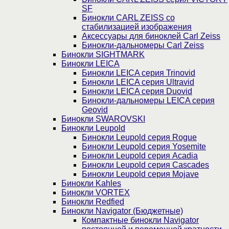
SF
Бинокли CARL ZEISS со
стабилизацией изображения
Аксессуары для биноклей Carl Zeiss
Бинокли-дальномеры Carl Zeiss
Бинокли SIGHTMARK
Бинокли LEICA
Бинокли LEICA серия Trinovid
Бинокли LEICA серия Ultravid
Бинокли LEICA серия Duovid
Бинокли-дальномеры LEICA серия
Geovid
Бинокли SWAROVSKI
Бинокли Leupold
Бинокли Leupold серия Rogue
Бинокли Leupold серия Yosemite
Бинокли Leupold серия Acadia
Бинокли Leupold серия Cascades
Бинокли Leupold серия Mojave
Бинокли Kahles
Бинокли VORTEX
Бинокли Redfied
Бинокли Navigator (Бюджетные)
Компактные бинокли Navigator