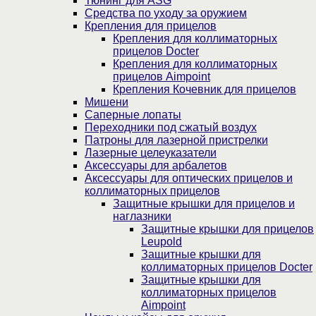
Тюнинг для ASG
Средства по уходу за оружием
Крепления для прицелов
Крепления для коллиматорных
прицелов Docter
Крепления для коллиматорных
прицелов Aimpoint
Крепления Кочевник для прицелов
Мишени
Саперные лопаты
Переходники под сжатый воздух
Патроны для лазерной пристрелки
Лазерные целеуказатели
Аксессуары для арбалетов
Аксессуары для оптических прицелов и
коллиматорных прицелов
Защитные крышки для прицелов и
наглазники
Защитные крышки для прицелов
Leupold
Защитные крышки для
коллиматорных прицелов Docter
Защитные крышки для
коллиматорных прицелов
Aimpoint