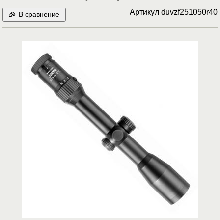
Артикул
duvzf251050r40
В сравнение