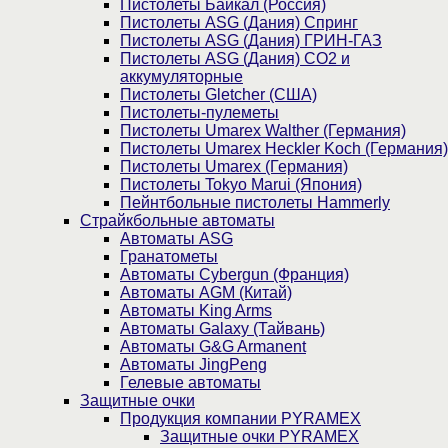
Пистолеты Байкал (Россия)
Пистолеты ASG (Дания) Спринг
Пистолеты ASG (Дания) ГРИН-ГАЗ
Пистолеты ASG (Дания) CO2 и
аккумуляторные
Пистолеты Gletcher (США)
Пистолеты-пулеметы
Пистолеты Umarex Walther (Германия)
Пистолеты Umarex Heckler Koch (Германия)
Пистолеты Umarex (Германия)
Пистолеты Tokyo Marui (Япония)
Пейнтбольные пистолеты Hammerly
Страйкбольные автоматы
Автоматы ASG
Гранатометы
Автоматы Cybergun (Франция)
Автоматы AGM (Китай)
Автоматы King Arms
Автоматы Galaxy (Тайвань)
Автоматы G&G Armanent
Автоматы JingPeng
Гелевые автоматы
Защитные очки
Продукция компании PYRAMEX
Защитные очки PYRAMEX