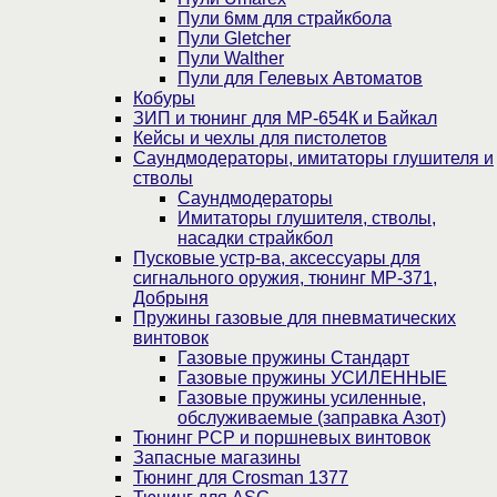
Пули 6мм для страйкбола
Пули Gletcher
Пули Walther
Пули для Гелевых Автоматов
Кобуры
ЗИП и тюнинг для МР-654К и Байкал
Кейсы и чехлы для пистолетов
Саундмодераторы, имитаторы глушителя и
стволы
Саундмодераторы
Имитаторы глушителя, стволы,
насадки страйкбол
Пусковые устр-ва, аксессуары для
сигнального оружия, тюнинг МР-371,
Добрыня
Пружины газовые для пневматических
винтовок
Газовые пружины Стандарт
Газовые пружины УСИЛЕННЫЕ
Газовые пружины усиленные,
обслуживаемые (заправка Азот)
Тюнинг PCP и поршневых винтовок
Запасные магазины
Тюнинг для Crosman 1377