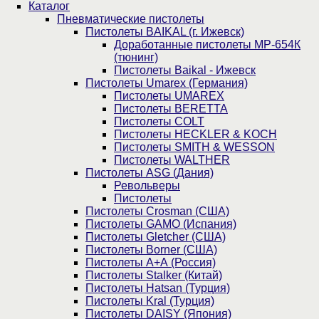
Каталог
Пнев­ма­ти­чес­кие пистолеты
Пистолеты BAIKAL (г. Ижевск)
Доработанные пистолеты МР-654К
(тюнинг)
Пистолеты Baikal - Ижевск
Пистолеты Umarex (Германия)
Пистолеты UMAREX
Пистолеты BERETTA
Пистолеты COLT
Пистолеты HECKLER & KOCH
Пистолеты SMITH & WESSON
Пистолеты WALTHER
Пистолеты ASG (Дания)
Револьверы
Пистолеты
Пистолеты Crosman (США)
Пистолеты GAMO (Испания)
Пистолеты Gletcher (США)
Пистолеты Borner (США)
Пистолеты А+А (Россия)
Пистолеты Stalker (Китай)
Пистолеты Hatsan (Турция)
Пистолеты Kral (Турция)
Пистолеты DAISY (Япония)