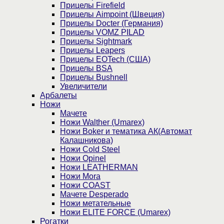
Прицелы Firefield
Прицелы Aimpoint (Швеция)
Прицелы Docter (Германия)
Прицелы VOMZ PILAD
Прицелы Sightmark
Прицелы Leapers
Прицелы EOTech (США)
Прицелы BSA
Прицелы Bushnell
Увеличители
Арбалеты
Ножи
Мачете
Ножи Walther (Umarex)
Ножи Boker и тематика АК(Автомат
Калашникова)
Ножи Cold Steel
Ножи Opinel
Ножи LEATHERMAN
Ножи Mora
Ножи COAST
Мачете Desperado
Ножи метательные
Ножи ELITE FORCE (Umarex)
Рогатки