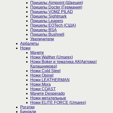
Прицелы Aimpoint (Швеция)
Прицелы Docter (Германия)
Прицелы VOMZ PILAD
Прицелы Sightmark
Прицелы Leapers
Прицелы EOTech (США)
Прицелы BSA
Прицелы Bushnell
Увеличители
Арбалеты
Ножи
Мачете
Ножи Walther (Umarex)
Ножи Boker и тематика АК(Автомат
Калашникова)
Ножи Cold Steel
Ножи Opinel
Ножи LEATHERMAN
Ножи Mora
Ножи COAST
Мачете Desperado
Ножи метательные
Ножи ELITE FORCE (Umarex)
Рогатки
Бинокли