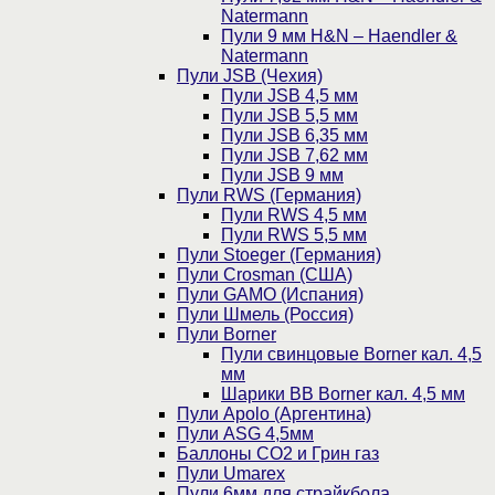
Natermann
Пули 9 мм H&N – Haendler &
Natermann
Пули JSB (Чехия)
Пули JSB 4,5 мм
Пули JSB 5,5 мм
Пули JSB 6,35 мм
Пули JSB 7,62 мм
Пули JSB 9 мм
Пули RWS (Германия)
Пули RWS 4,5 мм
Пули RWS 5,5 мм
Пули Stoeger (Германия)
Пули Crosman (США)
Пули GAMO (Испания)
Пули Шмель (Россия)
Пули Borner
Пули свинцовые Borner кал. 4,5
мм
Шарики BB Borner кал. 4,5 мм
Пули Apolo (Аргентина)
Пули ASG 4,5мм
Баллоны CO2 и Грин газ
Пули Umarex
Пули 6мм для страйкбола