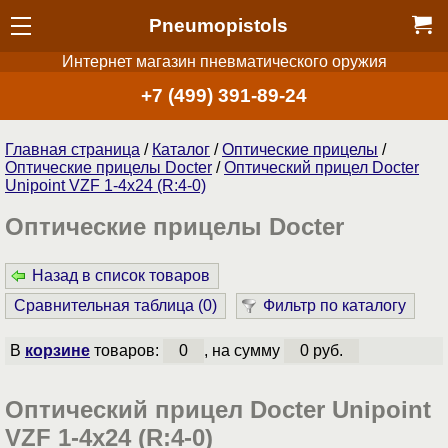
Pneumopistols
Интернет магазин пневматического оружия
+7 (499) 391-89-24
Главная страница
/
Каталог
/
Оптические прицелы
/
Оптические прицелы Docter
/
Оптический прицел Docter
Unipoint VZF 1-4x24 (R:4-0)
Оптические прицелы Docter
Назад в список товаров
Сравнительная таблица (
0
)
Фильтр по каталогу
В
корзине
товаров:
0
, на сумму
0 руб.
Оптический прицел Docter Unipoint
VZF 1-4x24 (R:4-0)