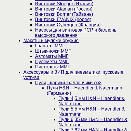
Винтовки Stoeger (Италия)
Винтовки Ataman (Россия)
Винтовки Borner (Тайвань)
Винтовки EVANIX (Корея)
Винтовки Cybergun (Франция)
Насосы для винтовок PCP и баллоны
высокого давления
Макеты и муляжи оружия
Гранаты ММГ
Штык-ножи ММГ
Автоматы ММГ
Пулеметы ММГ
Пистолеты ММГ
Аксессуары и ЗИП для пневматики, пусковые
устр-ва
Пули, шарики, баллончики со2
Пули H&N – Haendler & Natermann
(Германия)
Пули 4,5 мм H&N – Haendler &
Natermann
Пули 5,5 мм H&N – Haendler &
Natermann
Пули 6,35 мм H&N – Haendler &
Natermann
Пули 7,62 мм H&N – Haendler &