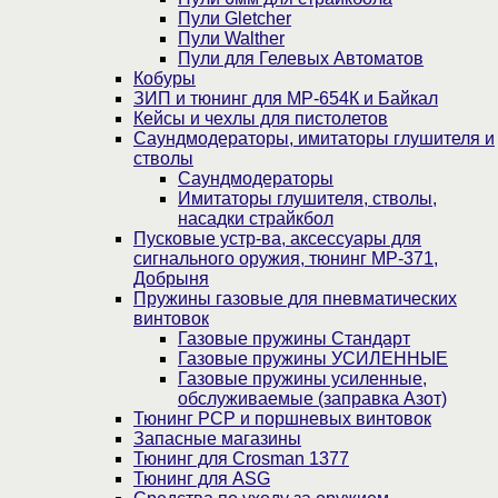
Пули Gletcher
Пули Walther
Пули для Гелевых Автоматов
Кобуры
ЗИП и тюнинг для МР-654К и Байкал
Кейсы и чехлы для пистолетов
Саундмодераторы, имитаторы глушителя и
стволы
Саундмодераторы
Имитаторы глушителя, стволы,
насадки страйкбол
Пусковые устр-ва, аксессуары для
сигнального оружия, тюнинг МР-371,
Добрыня
Пружины газовые для пневматических
винтовок
Газовые пружины Стандарт
Газовые пружины УСИЛЕННЫЕ
Газовые пружины усиленные,
обслуживаемые (заправка Азот)
Тюнинг PCP и поршневых винтовок
Запасные магазины
Тюнинг для Crosman 1377
Тюнинг для ASG