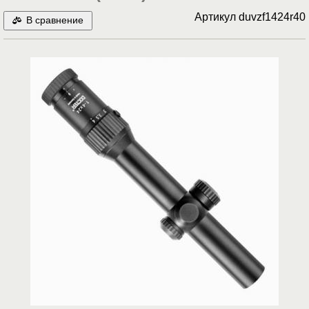
Артикул
duvzf1424r40
В сравнение