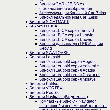
Бинокли CARL ZEISS со
стабилизацией изображения
Аксессуары для биноклей Carl Zeiss
Бинокли-дальномеры Carl Zeiss
Бинокли SIGHTMARK
Бинокли LEICA
Бинокли LEICA серия Trinovid
Бинокли LEICA серия Ultravid
Бинокли LEICA серия Duovid
Бинокли-дальномеры LEICA серия
Geovid
Бинокли SWAROVSKI
Бинокли Leupold
Бинокли Leupold серия Rogue
Бинокли Leupold серия Yosemite
Бинокли Leupold серия Acadia
Бинокли Leupold серия Cascades
Бинокли Leupold серия Mojave
Бинокли Kahles
Бинокли VORTEX
Бинокли Redfied
Бинокли Navigator (Бюджетные)
Компактные бинокли Navigator
постоянной и переменной кратности