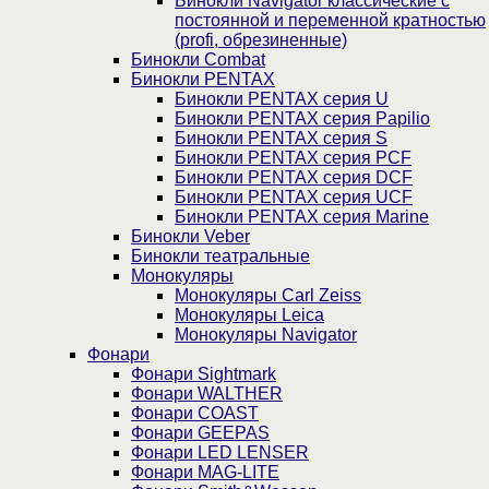
Бинокли Navigator классические с
постоянной и переменной кратностью
(profi, обрезиненные)
Бинокли Combat
Бинокли PENTAX
Бинокли PENTAX серия U
Бинокли PENTAX серия Papilio
Бинокли PENTAX серия S
Бинокли PENTAX серия PCF
Бинокли PENTAX серия DCF
Бинокли PENTAX серия UCF
Бинокли PENTAX серия Marine
Бинокли Veber
Бинокли театральные
Монокуляры
Монокуляры Carl Zeiss
Монокуляры Leica
Монокуляры Navigator
Фонари
Фонари Sightmark
Фонари WALTHER
Фонари COAST
Фонари GEEPAS
Фонари LED LENSER
Фонари MAG-LITE