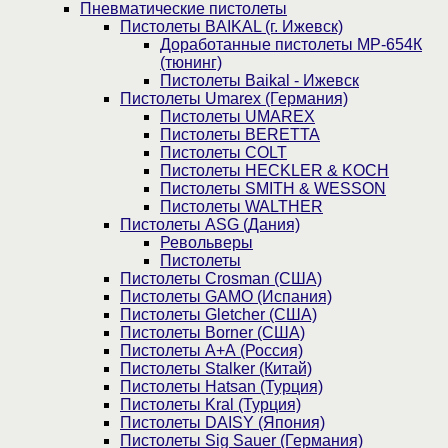
Пнев­ма­ти­чес­кие пистолеты
Пистолеты BAIKAL (г. Ижевск)
Доработанные пистолеты МР-654К
(тюнинг)
Пистолеты Baikal - Ижевск
Пистолеты Umarex (Германия)
Пистолеты UMAREX
Пистолеты BERETTA
Пистолеты COLT
Пистолеты HECKLER & KOCH
Пистолеты SMITH & WESSON
Пистолеты WALTHER
Пистолеты ASG (Дания)
Револьверы
Пистолеты
Пистолеты Crosman (США)
Пистолеты GAMO (Испания)
Пистолеты Gletcher (США)
Пистолеты Borner (США)
Пистолеты А+А (Россия)
Пистолеты Stalker (Китай)
Пистолеты Hatsan (Турция)
Пистолеты Kral (Турция)
Пистолеты DAISY (Япония)
Пистолеты Sig Sauer (Германия)