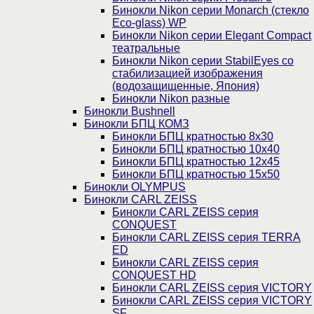
Бинокли Nikon серии Monarch (стекло
Eco-glass) WP
Бинокли Nikon серии Elegant Compact
театральные
Бинокли Nikon серии StabilEyes со
стабилизацией изображения
(водозащищенные, Япония)
Бинокли Nikon разные
Бинокли Bushnell
Бинокли БПЦ КОМЗ
Бинокли БПЦ кратностью 8х30
Бинокли БПЦ кратностью 10х40
Бинокли БПЦ кратностью 12х45
Бинокли БПЦ кратностью 15х50
Бинокли OLYMPUS
Бинокли CARL ZEISS
Бинокли CARL ZEISS серия
CONQUEST
Бинокли CARL ZEISS серия TERRA
ED
Бинокли CARL ZEISS серия
CONQUEST HD
Бинокли CARL ZEISS серия VICTORY
Бинокли CARL ZEISS серия VICTORY
SF