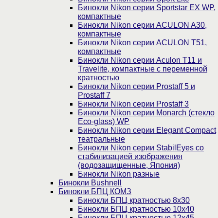
Бинокли Nikon серии Sportstar EX WP,
компактные
Бинокли Nikon серии ACULON A30,
компактные
Бинокли Nikon серии ACULON Т51,
компактные
Бинокли Nikon серии Aculon T11 и
Travelite, компактные с переменной
кратностью
Бинокли Nikon серии Prostaff 5 и
Prostaff 7
Бинокли Nikon серии Prostaff 3
Бинокли Nikon серии Monarch (стекло
Eco-glass) WP
Бинокли Nikon серии Elegant Compact
театральные
Бинокли Nikon серии StabilEyes со
стабилизацией изображения
(водозащищенные, Япония)
Бинокли Nikon разные
Бинокли Bushnell
Бинокли БПЦ КОМЗ
Бинокли БПЦ кратностью 8х30
Бинокли БПЦ кратностью 10х40
Бинокли БПЦ кратностью 12х45