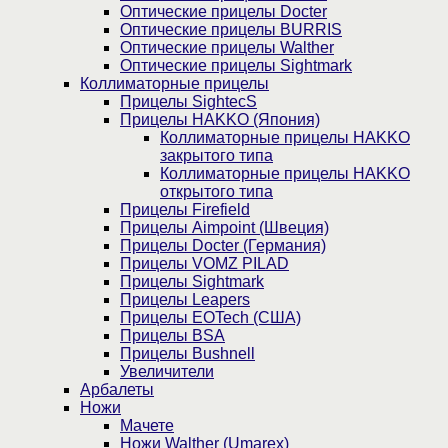
Оптические прицелы Docter
Оптические прицелы BURRIS
Оптические прицелы Walther
Оптические прицелы Sightmark
Коллиматорные прицелы
Прицелы SightecS
Прицелы HAKKO (Япония)
Коллиматорные прицелы HAKKO
закрытого типа
Коллиматорные прицелы HAKKO
открытого типа
Прицелы Firefield
Прицелы Aimpoint (Швеция)
Прицелы Docter (Германия)
Прицелы VOMZ PILAD
Прицелы Sightmark
Прицелы Leapers
Прицелы EOTech (США)
Прицелы BSA
Прицелы Bushnell
Увеличители
Арбалеты
Ножи
Мачете
Ножи Walther (Umarex)