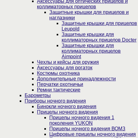
Аксессуары для оптических прицелов и
коллиматорных прицелов
Защитные крышки для прицелов и
наглазники
Защитные крышки для прицелов
Leupold
Защитные крышки для
коллиматорных прицелов Docter
Защитные крышки для
коллиматорных прицелов
Aimpoint
Чехлы и кейсы для оружия
Аксессуары для рогаток
Костюмы охотника
Дополнительные принадлежности
Перчатки охотничьи
Ремни тактические
Барометры
Приборы ночного видения
Бинокли ночного видения
Прицелы ночного видения
Прицелы ночного видения 1
поколения YUKON
Прицелы ночного видения ВОМЗ
Цифровые прицелы ночного видения