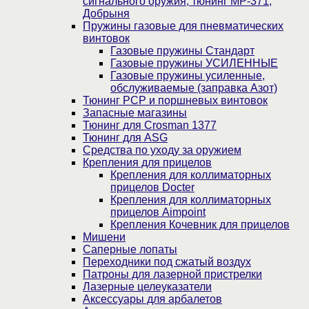
сигнального оружия, тюнинг МР-371,
Добрыня
Пружины газовые для пневматических
винтовок
Газовые пружины Стандарт
Газовые пружины УСИЛЕННЫЕ
Газовые пружины усиленные,
обслуживаемые (заправка Азот)
Тюнинг PCP и поршневых винтовок
Запасные магазины
Тюнинг для Crosman 1377
Тюнинг для ASG
Средства по уходу за оружием
Крепления для прицелов
Крепления для коллиматорных
прицелов Docter
Крепления для коллиматорных
прицелов Aimpoint
Крепления Кочевник для прицелов
Мишени
Саперные лопаты
Переходники под сжатый воздух
Патроны для лазерной пристрелки
Лазерные целеуказатели
Аксессуары для арбалетов