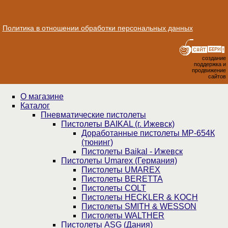
Политика в отношении обработки персональных данных
создание
поддержка и
продвижение
сайтов
О магазине
Каталог
Пнев­ма­ти­чес­кие пистолеты
Пистолеты BAIKAL (г. Ижевск)
Доработанные пистолеты МР-654К
(тюнинг)
Пистолеты Baikal - Ижевск
Пистолеты Umarex (Германия)
Пистолеты UMAREX
Пистолеты BERETTA
Пистолеты COLT
Пистолеты HECKLER & KOCH
Пистолеты SMITH & WESSON
Пистолеты WALTHER
Пистолеты ASG (Дания)