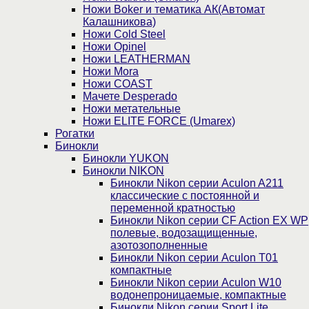
Ножи Boker и тематика АК(Автомат
Калашникова)
Ножи Cold Steel
Ножи Opinel
Ножи LEATHERMAN
Ножи Mora
Ножи COAST
Мачете Desperado
Ножи метательные
Ножи ELITE FORCE (Umarex)
Рогатки
Бинокли
Бинокли YUKON
Бинокли NIKON
Бинокли Nikon серии Aculon A211
классические с постоянной и
переменной кратностью
Бинокли Nikon серии СF Action EX WP
полевые, водозащищенные,
азотозополненные
Бинокли Nikon серии Aculon T01
компактные
Бинокли Nikon серии Aculon W10
водонепроницаемые, компактные
Бинокли Nikon серии Sport Lite