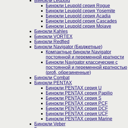
Бинокли Leupold
Бинокли Leupold серия Rogue
Бинокли Leupold серия Yosemite
Бинокли Leupold серия Acadia
Бинокли Leupold серия Cascades
Бинокли Leupold серия Mojave
Бинокли Kahles
Бинокли VORTEX
Бинокли Redfied
Бинокли Navigator (Бюджетные)
Компактные бинокли Navigator
постоянной и переменной кратности
Бинокли Navigator классические с
постоянной и переменной кратностью
(profi, обрезиненные)
Бинокли Combat
Бинокли PENTAX
Бинокли PENTAX серия U
Бинокли PENTAX серия Papilio
Бинокли PENTAX серия S
Бинокли PENTAX серия PCF
Бинокли PENTAX серия DCF
Бинокли PENTAX серия UCF
Бинокли PENTAX серия Marine
Бинокли Veber