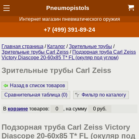
Pneumopistols
Интернет магазин пневматического оружия
+7 (499) 391-89-24
Главная страница
/
Каталог
/
Зрительные трубы
/
Зрительные трубы Carl Zeiss
/
Подзорная труба Carl Zeiss
Victory Diascope 20-60x85 T* FL (окуляр под углом)
Зрительные трубы Carl Zeiss
Назад в список товаров
Сравнительная таблица (
0
)
Фильтр по каталогу
В
корзине
товаров:
0
, на сумму
0 руб.
Подзорная труба Carl Zeiss Victory
Diascope 20-60x85 T* FL (окуляр под