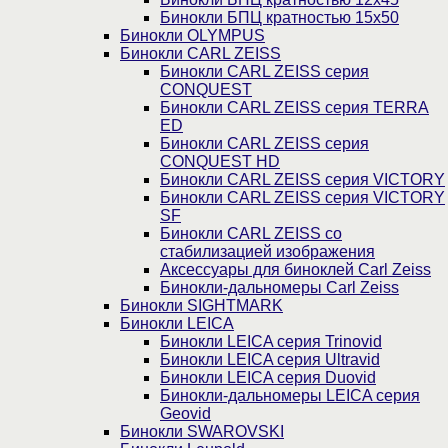
Бинокли БПЦ кратностью 15х50
Бинокли OLYMPUS
Бинокли CARL ZEISS
Бинокли CARL ZEISS серия
CONQUEST
Бинокли CARL ZEISS серия TERRA
ED
Бинокли CARL ZEISS серия
CONQUEST HD
Бинокли CARL ZEISS серия VICTORY
Бинокли CARL ZEISS серия VICTORY
SF
Бинокли CARL ZEISS со
стабилизацией изображения
Аксессуары для биноклей Carl Zeiss
Бинокли-дальномеры Carl Zeiss
Бинокли SIGHTMARK
Бинокли LEICA
Бинокли LEICA серия Trinovid
Бинокли LEICA серия Ultravid
Бинокли LEICA серия Duovid
Бинокли-дальномеры LEICA серия
Geovid
Бинокли SWAROVSKI