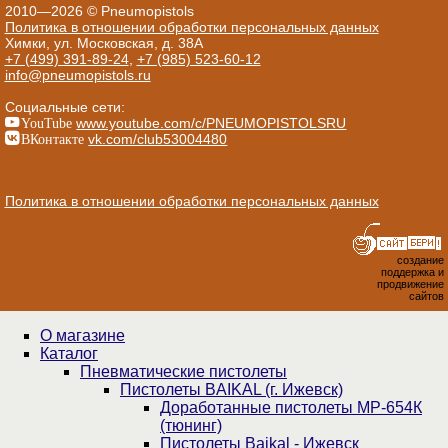
2010—2026 © Pneumopistols
Политика в отношении обработки персональных данных
Химки, ул. Московская, д. 38А
+7 (499) 391-89-24
,
+7 (985) 523-60-12
info@pneumopistols.ru
Социальные сети:
YouTube
www.youtube.com/c/PNEUMOPISTOLSRU
ВКонтакте
vk.com/club53004480
Политика в отношении обработки персональных данных
создание
поддержка и
продвижение
сайтов
О магазине
Каталог
Пнев­ма­ти­чес­кие пистолеты
Пистолеты BAIKAL (г. Ижевск)
Доработанные пистолеты МР-654К
(тюнинг)
Пистолеты Baikal - Ижевск