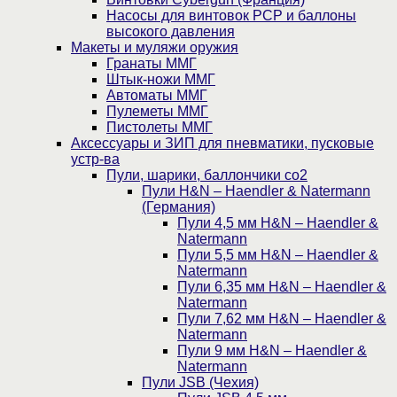
Насосы для винтовок PCP и баллоны
высокого давления
Макеты и муляжи оружия
Гранаты ММГ
Штык-ножи ММГ
Автоматы ММГ
Пулеметы ММГ
Пистолеты ММГ
Аксессуары и ЗИП для пневматики, пусковые
устр-ва
Пули, шарики, баллончики со2
Пули H&N – Haendler & Natermann
(Германия)
Пули 4,5 мм H&N – Haendler &
Natermann
Пули 5,5 мм H&N – Haendler &
Natermann
Пули 6,35 мм H&N – Haendler &
Natermann
Пули 7,62 мм H&N – Haendler &
Natermann
Пули 9 мм H&N – Haendler &
Natermann
Пули JSB (Чехия)