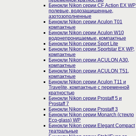
Бинокли Nikon серии СF Action EX WP
полевые, водозащищенные,
азотозополненные
Бинокли Nikon серии Aculon T01
компактные
Бинокли Nikon серии Aculon W10
водонепроницаемые, компактные
Бинокли Nikon серии Sport Lite
Бинокли Nikon серии Sportstar EX WP,
компактные
Бинокли Nikon серии ACULON A30,
компактные
Бинокли Nikon серии ACULON Т51,
компактные
Бинокли Nikon серии Aculon T11 и
Travelite, компактные с переменной
кратностью
Бинокли Nikon серии Prostaff 5 и
Prostaff 7
Бинокли Nikon серии Prostaff 3
Бинокли Nikon серии Monarch (стекло
Eco-glass) WP
Бинокли Nikon серии Elegant Compact
театральные