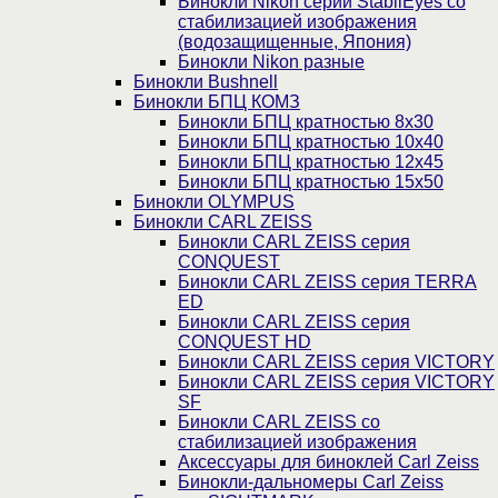
Бинокли Nikon серии StabilEyes со
стабилизацией изображения
(водозащищенные, Япония)
Бинокли Nikon разные
Бинокли Bushnell
Бинокли БПЦ КОМЗ
Бинокли БПЦ кратностью 8х30
Бинокли БПЦ кратностью 10х40
Бинокли БПЦ кратностью 12х45
Бинокли БПЦ кратностью 15х50
Бинокли OLYMPUS
Бинокли CARL ZEISS
Бинокли CARL ZEISS серия
CONQUEST
Бинокли CARL ZEISS серия TERRA
ED
Бинокли CARL ZEISS серия
CONQUEST HD
Бинокли CARL ZEISS серия VICTORY
Бинокли CARL ZEISS серия VICTORY
SF
Бинокли CARL ZEISS со
стабилизацией изображения
Аксессуары для биноклей Carl Zeiss
Бинокли-дальномеры Carl Zeiss