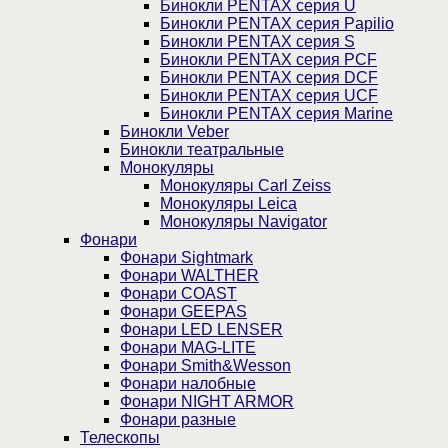
Бинокли PENTAX серия U
Бинокли PENTAX серия Papilio
Бинокли PENTAX серия S
Бинокли PENTAX серия PCF
Бинокли PENTAX серия DCF
Бинокли PENTAX серия UCF
Бинокли PENTAX серия Marine
Бинокли Veber
Бинокли театральные
Монокуляры
Монокуляры Carl Zeiss
Монокуляры Leica
Монокуляры Navigator
Фонари
Фонари Sightmark
Фонари WALTHER
Фонари COAST
Фонари GEEPAS
Фонари LED LENSER
Фонари MAG-LITE
Фонари Smith&Wesson
Фонари налобные
Фонари NIGHT ARMOR
Фонари разные
Телескопы