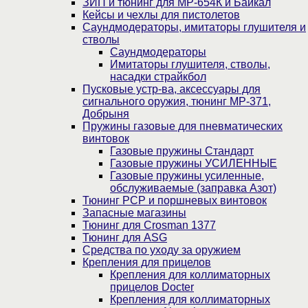
ЗИП и тюнинг для МР-654К и Байкал
Кейсы и чехлы для пистолетов
Саундмодераторы, имитаторы глушителя и
стволы
Саундмодераторы
Имитаторы глушителя, стволы,
насадки страйкбол
Пусковые устр-ва, аксессуары для
сигнального оружия, тюнинг МР-371,
Добрыня
Пружины газовые для пневматических
винтовок
Газовые пружины Стандарт
Газовые пружины УСИЛЕННЫЕ
Газовые пружины усиленные,
обслуживаемые (заправка Азот)
Тюнинг PCP и поршневых винтовок
Запасные магазины
Тюнинг для Crosman 1377
Тюнинг для ASG
Средства по уходу за оружием
Крепления для прицелов
Крепления для коллиматорных
прицелов Docter
Крепления для коллиматорных