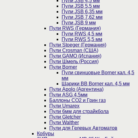
Пули JSB 4,5 мм
Пули JSB 5,5 мм
Пули JSB 6,35 мм
Пули JSB 7,62 мм
Пули JSB 9 мм
Пули RWS (Германия)
Пули RWS 4,5 мм
Пули RWS 5,5 мм
Пули Stoeger (Германия)
Пули Crosman (США)
Пули GAMO (Испания)
Пули Шмель (Россия)
Пули Borner
Пули свинцовые Borner кал. 4,5
мм
Шарики BB Borner кал. 4,5 мм
Пули Apolo (Аргентина)
Пули ASG 4,5мм
Баллоны CO2 и Грин газ
Пули Umarex
Пули 6мм для страйкбола
Пули Gletcher
Пули Walther
Пули для Гелевых Автоматов
Кобуры