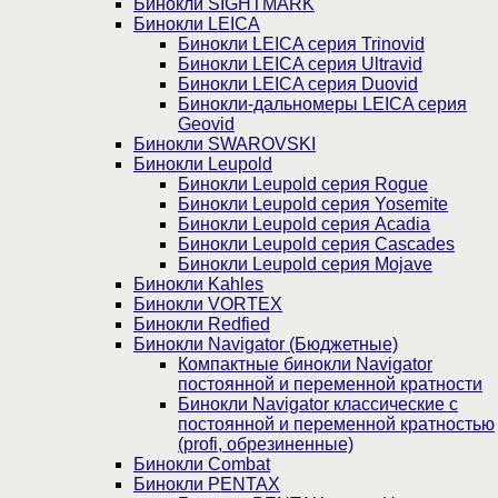
Бинокли SIGHTMARK
Бинокли LEICA
Бинокли LEICA серия Trinovid
Бинокли LEICA серия Ultravid
Бинокли LEICA серия Duovid
Бинокли-дальномеры LEICA серия
Geovid
Бинокли SWAROVSKI
Бинокли Leupold
Бинокли Leupold серия Rogue
Бинокли Leupold серия Yosemite
Бинокли Leupold серия Acadia
Бинокли Leupold серия Cascades
Бинокли Leupold серия Mojave
Бинокли Kahles
Бинокли VORTEX
Бинокли Redfied
Бинокли Navigator (Бюджетные)
Компактные бинокли Navigator
постоянной и переменной кратности
Бинокли Navigator классические с
постоянной и переменной кратностью
(profi, обрезиненные)
Бинокли Combat
Бинокли PENTAX