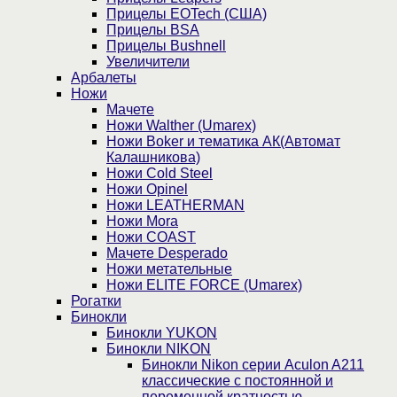
Прицелы EOTech (США)
Прицелы BSA
Прицелы Bushnell
Увеличители
Арбалеты
Ножи
Мачете
Ножи Walther (Umarex)
Ножи Boker и тематика АК(Автомат
Калашникова)
Ножи Cold Steel
Ножи Opinel
Ножи LEATHERMAN
Ножи Mora
Ножи COAST
Мачете Desperado
Ножи метательные
Ножи ELITE FORCE (Umarex)
Рогатки
Бинокли
Бинокли YUKON
Бинокли NIKON
Бинокли Nikon серии Aculon A211
классические с постоянной и
переменной кратностью