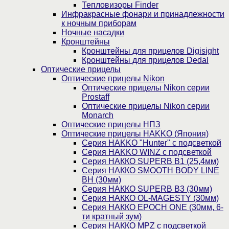
Тепловизоры Finder
Инфракрасные фонари и принадлежности
к ночным приборам
Ночные насадки
Кронштейны
Кронштейны для прицелов Digisight
Кронштейны для прицелов Dedal
Оптические прицелы
Оптические прицелы Nikon
Оптические прицелы Nikon серии
Prostaff
Оптические прицелы Nikon серии
Monarch
Оптические прицелы НПЗ
Оптические прицелы HAKKO (Япония)
Cерия HAKKO "Hunter" с подсветкой
Серия НAKKO WINZ с подсветкой
Серия НАККО SUPERB B1 (25,4мм)
Серия НАККО SMOOTH BODY LINE
BH (30мм)
Серия НАККО SUPERB B3 (30мм)
Серия НАККО OL-MAGESTY (30мм)
Серия НАККО EPOCH ONE (30мм, 6-
ти кратный зум)
Серия НАККО MPZ с подсветкой