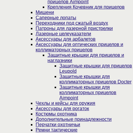
прицелов Aimpoint
Крепления Кочевник для прицелов
Мишени
Саперные лопаты
Переходники под сжатый воздух
Патроны для лазерной пристрелки
Лазерные целеуказатели
Аксессуары для арбалетов
Аксессуары для оптических прицелов и
коллиматорных прицелов
Защитные крышки для прицелов и
наглазники
Защитные крышки для прицелов
Leupold
Защитные крышки для
коллиматорных прицелов Docter
Защитные крышки для
коллиматорных прицелов
Aimpoint
Чехлы и кейсы для оружия
Аксессуары для рогаток
Костюмы охотника
Дополнительные принадлежности
Перчатки охотничьи
Ремни тактические