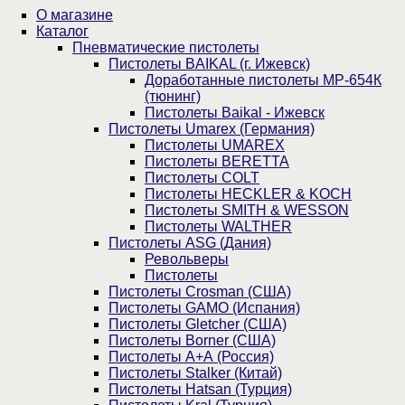
О магазине
Каталог
Пнев­ма­ти­чес­кие пистолеты
Пистолеты BAIKAL (г. Ижевск)
Доработанные пистолеты МР-654К
(тюнинг)
Пистолеты Baikal - Ижевск
Пистолеты Umarex (Германия)
Пистолеты UMAREX
Пистолеты BERETTA
Пистолеты COLT
Пистолеты HECKLER & KOCH
Пистолеты SMITH & WESSON
Пистолеты WALTHER
Пистолеты ASG (Дания)
Револьверы
Пистолеты
Пистолеты Crosman (США)
Пистолеты GAMO (Испания)
Пистолеты Gletcher (США)
Пистолеты Borner (США)
Пистолеты А+А (Россия)
Пистолеты Stalker (Китай)
Пистолеты Hatsan (Турция)