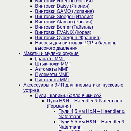
Винтовки Ижевск (Россия)
Винтовки Daisy (Япония)
Винтовки GAMO (Испания)
Винтовки Stoeger (Италия)
Винтовки Ataman (Россия)
Винтовки Borner (Тайвань)
Винтовки EVANIX (Корея)
Винтовки Cybergun (Франция)
Насосы для винтовок PCP и баллоны
высокого давления
Макеты и муляжи оружия
Гранаты ММГ
Штык-ножи ММГ
Автоматы ММГ
Пулеметы ММГ
Пистолеты ММГ
Аксессуары и ЗИП для пневматики, пусковые
устр-ва
Пули, шарики, баллончики со2
Пули H&N – Haendler & Natermann
(Германия)
Пули 4,5 мм H&N – Haendler &
Natermann
Пули 5,5 мм H&N – Haendler &
Natermann