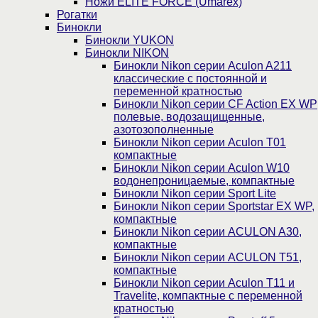
Ножи ELITE FORCE (Umarex)
Рогатки
Бинокли
Бинокли YUKON
Бинокли NIKON
Бинокли Nikon серии Aculon A211
классические с постоянной и
переменной кратностью
Бинокли Nikon серии СF Action EX WP
полевые, водозащищенные,
азотозополненные
Бинокли Nikon серии Aculon T01
компактные
Бинокли Nikon серии Aculon W10
водонепроницаемые, компактные
Бинокли Nikon серии Sport Lite
Бинокли Nikon серии Sportstar EX WP,
компактные
Бинокли Nikon серии ACULON A30,
компактные
Бинокли Nikon серии ACULON Т51,
компактные
Бинокли Nikon серии Aculon T11 и
Travelite, компактные с переменной
кратностью