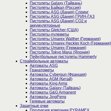
Пистолеты Galaxy (Тайвань)
Пистолеты Байкал (Россия)
Пистолеты ASG (Дания) Спринг
Пистолеты ASG (Дания) ГРИН-ГАЗ
Пистолеты ASG (Дания) CO2 и
аккумуляторные
Пистолеты Gletcher (США)
Пистолеты-пулеметы
Пистолеты Umarex Walther (Германия)
Пистолеты Umarex Heckler Koch (Германия)
Пистолеты Umarex (Германия)
Пистолеты Tokyo Marui (Япония)
Пейнтбольные пистолеты Hammerly
Страйкбольные автоматы
Автоматы ASG
Гранатометы
Автоматы Cybergun (Франция)
Автоматы AGM (Китай)
Автоматы King Arms
Автоматы Galaxy (Тайвань)
Автоматы G&G Armanent
Автоматы JingPeng
Гелевые автоматы
Защитные очки
Продукция компании PYRAMEX