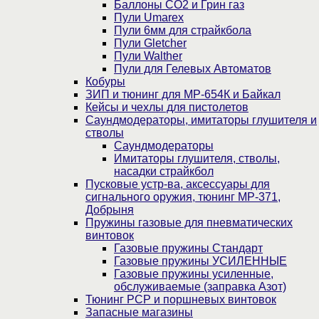
Баллоны CO2 и Грин газ
Пули Umarex
Пули 6мм для страйкбола
Пули Gletcher
Пули Walther
Пули для Гелевых Автоматов
Кобуры
ЗИП и тюнинг для МР-654К и Байкал
Кейсы и чехлы для пистолетов
Саундмодераторы, имитаторы глушителя и
стволы
Саундмодераторы
Имитаторы глушителя, стволы,
насадки страйкбол
Пусковые устр-ва, аксессуары для
сигнального оружия, тюнинг МР-371,
Добрыня
Пружины газовые для пневматических
винтовок
Газовые пружины Стандарт
Газовые пружины УСИЛЕННЫЕ
Газовые пружины усиленные,
обслуживаемые (заправка Азот)
Тюнинг PCP и поршневых винтовок
Запасные магазины