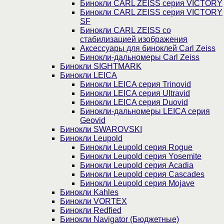
Бинокли CARL ZEISS серия VICTORY
Бинокли CARL ZEISS серия VICTORY
SF
Бинокли CARL ZEISS со
стабилизацией изображения
Аксессуары для биноклей Carl Zeiss
Бинокли-дальномеры Carl Zeiss
Бинокли SIGHTMARK
Бинокли LEICA
Бинокли LEICA серия Trinovid
Бинокли LEICA серия Ultravid
Бинокли LEICA серия Duovid
Бинокли-дальномеры LEICA серия
Geovid
Бинокли SWAROVSKI
Бинокли Leupold
Бинокли Leupold серия Rogue
Бинокли Leupold серия Yosemite
Бинокли Leupold серия Acadia
Бинокли Leupold серия Cascades
Бинокли Leupold серия Mojave
Бинокли Kahles
Бинокли VORTEX
Бинокли Redfied
Бинокли Navigator (Бюджетные)