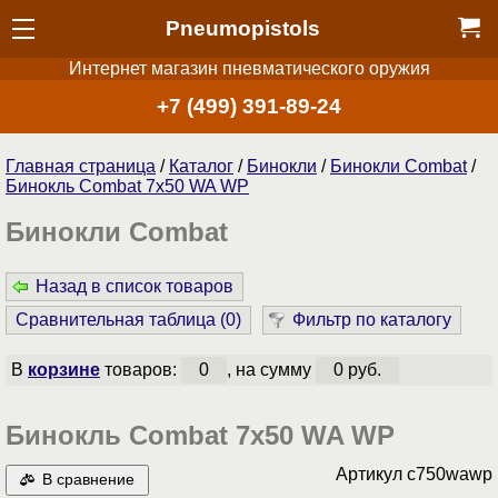
Pneumopistols
Интернет магазин пневматического оружия
+7 (499) 391-89-24
Главная страница
/
Каталог
/
Бинокли
/
Бинокли Combat
/
Бинокль Combat 7x50 WA WP
Бинокли Combat
Назад в список товаров
Сравнительная таблица (
0
)
Фильтр по каталогу
В
корзине
товаров:
0
, на сумму
0 руб.
Бинокль Combat 7x50 WA WP
Артикул
c750wawp
В сравнение