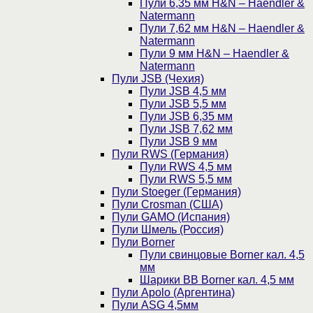
Пули 6,35 мм H&N – Haendler &
Natermann
Пули 7,62 мм H&N – Haendler &
Natermann
Пули 9 мм H&N – Haendler &
Natermann
Пули JSB (Чехия)
Пули JSB 4,5 мм
Пули JSB 5,5 мм
Пули JSB 6,35 мм
Пули JSB 7,62 мм
Пули JSB 9 мм
Пули RWS (Германия)
Пули RWS 4,5 мм
Пули RWS 5,5 мм
Пули Stoeger (Германия)
Пули Crosman (США)
Пули GAMO (Испания)
Пули Шмель (Россия)
Пули Borner
Пули свинцовые Borner кал. 4,5
мм
Шарики BB Borner кал. 4,5 мм
Пули Apolo (Аргентина)
Пули ASG 4,5мм