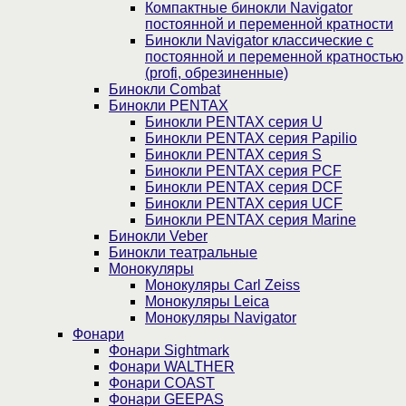
Компактные бинокли Navigator
постоянной и переменной кратности
Бинокли Navigator классические с
постоянной и переменной кратностью
(profi, обрезиненные)
Бинокли Combat
Бинокли PENTAX
Бинокли PENTAX серия U
Бинокли PENTAX серия Papilio
Бинокли PENTAX серия S
Бинокли PENTAX серия PCF
Бинокли PENTAX серия DCF
Бинокли PENTAX серия UCF
Бинокли PENTAX серия Marine
Бинокли Veber
Бинокли театральные
Монокуляры
Монокуляры Carl Zeiss
Монокуляры Leica
Монокуляры Navigator
Фонари
Фонари Sightmark
Фонари WALTHER
Фонари COAST
Фонари GEEPAS