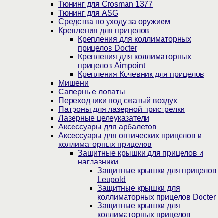
Тюнинг для Crosman 1377
Тюнинг для ASG
Средства по уходу за оружием
Крепления для прицелов
Крепления для коллиматорных
прицелов Docter
Крепления для коллиматорных
прицелов Aimpoint
Крепления Кочевник для прицелов
Мишени
Саперные лопаты
Переходники под сжатый воздух
Патроны для лазерной пристрелки
Лазерные целеуказатели
Аксессуары для арбалетов
Аксессуары для оптических прицелов и
коллиматорных прицелов
Защитные крышки для прицелов и
наглазники
Защитные крышки для прицелов
Leupold
Защитные крышки для
коллиматорных прицелов Docter
Защитные крышки для
коллиматорных прицелов