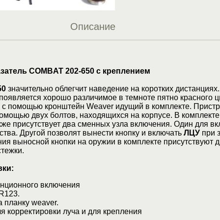
Описание
затель COMBAT 202-650 с креплением
50
значительно облегчит наведение на коротких дистанциях
появляется хорошо различимое в темноте пятно красного ц
е с помощью кронштейн Weaver идущий в комплекте. Пристр
омощью двух болтов, находящихся на корпусе. В комплекте
же присутствует два сменных узла включения. Один для в
тва. Другой позволят вынести кнопку и включать
ЛЦУ
при 
ния выносной кнопки на оружии в комплекте присутствуют 
тежки.
вки:
нционного включения
R123.
 планку weaver.
 корректировки луча и для крепления