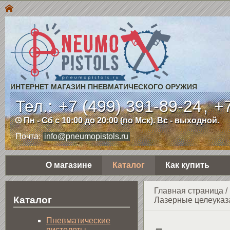
ИНТЕРНЕТ МАГАЗИН ПНЕВМАТИЧЕСКОГО ОРУЖИЯ
Тел.:
+7 (499) 391-89-24
,
+7
Пн - Сб с 10:00 до 20:00 (по Мск). Вс - выходной.
Почта:
info@pneumopistols.ru
О магазине
Каталог
Как купить
Главная страница
/
Каталог
Лазерные целеуказ
Пнев­ма­ти­чес­кие
пистолеты