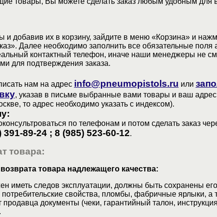
ие товары, Вы можете сделать заказ любым удобным для 
 и добавив их в корзину, зайдите в меню «Корзина» и наж
аз». Далее необходимо заполнить все обязательные поля 
еальный контактный телефон, иначе наши менеджеры не см
ами для подтверждения заказа.
info@pneumopistols.ru
запо
писать нам на адрес
или
вку
, указав в письме выбранные вами товары и ваш адрес
оскве, то адрес необходимо указать с индексом).
у:
консультроваться по телефонам и потом сделать заказ чер
) 391-89-24 ; 8 (985) 523-60-12
.
т товара:
 возврата товара надлежащего качества:
ен иметь следов эксплуатации, должны быть сохранены его
 потребительские свойства, пломбы, фабричные ярлыки, а 
 продавца документы (чеки, гарантийный талон, инструкция
.