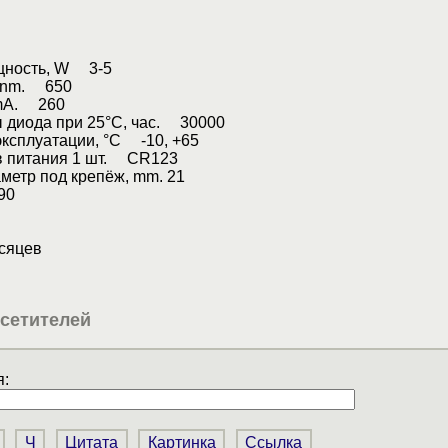
щность, W 3-5
 nm. 650
 mА. 260
 диода при 25°С, час. 30000
ксплуатации, °С -10, +65
в питания 1 шт. CR123
метр под крепёж, mm. 21
90
есяцев
сетителей
:
Ч
Цитата
Картинка
Ссылка