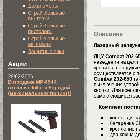
Дальномеры
Страйкбольные
винтовки
Страйкбольные
пистолеты
Описание
Страйкбольные
автоматы
Лазерный целеука
Защитные очки
ЛЦУ Combat 202-6
наведении на цели 
Акции
крепится на оружи
осуществляется с п
28/02/2026
Combat 202-650
так
В продаже МР-654К
выключения устройс
exclusive killer с бородой
кнопки. Для крепле
(максимальный тюнинг)!
самоклеющиеся зас
Комплект поста
кнопка диста
батарейка C
крепление на
два ключа для