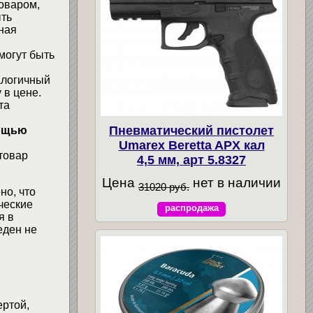
товаром,
ыть
ная
могут быть
алогичный
 в цене.
та
Пневматический пистолет
мощью
Umarex Beretta APX кал
товар
4,5 мм, арт 5.8327
Цена
нет в наличии
31020 руб.
но, что
ческие
распродажа
я в
еден не
ертой,