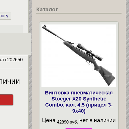
Каталог
логу
ул
c202650
личии
Винтовка пневматическая
Stoeger X20 Synthetic
у
Combo, кал. 4,5 (прицел 3-
9х40)
Цена
нет в наличии
42890 руб.