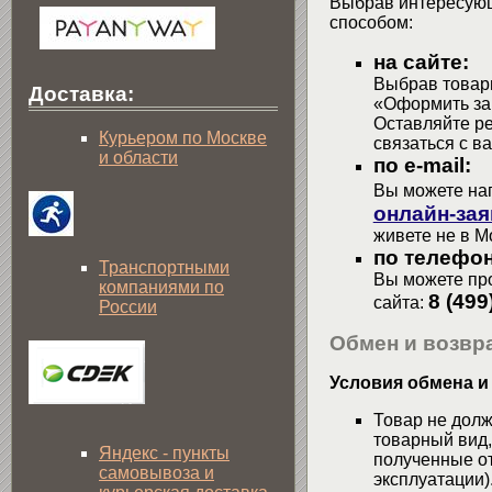
Выбрав интересующ
способом:
на сайте:
Выбрав товары
Доставка:
«Оформить зак
Оставляйте р
Курьером по Москве
связаться с в
и области
по e-mail:
Вы можете на
онлайн-зая
живете не в М
по телефон
Транспортными
Вы можете про
компаниями по
8 (499
сайта:
России
Обмен и возвра
Условия обмена и
Товар не долж
товарный вид,
Яндекс - пункты
полученные от
самовывоза и
эксплуатации)