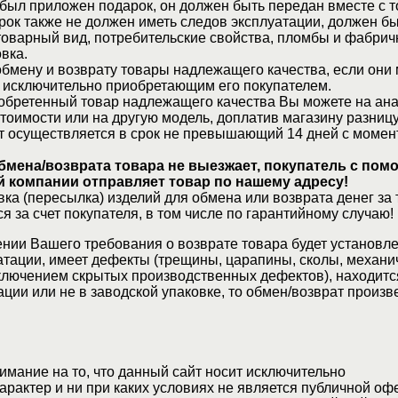
 был приложен подарок, он должен быть передан вместе с 
рок также не должен иметь следов эксплуатации, должен б
товарный вид, потребительские свойства, пломбы и фабрич
вка.
бмену и возврату товары надлежащего качества, если они 
 исключительно приобретающим его покупателем.
обретенный товар надлежащего качества Вы можете на ан
стоимости или на другую модель, доплатив магазину разницу
т осуществляется в срок не превышающий 14 дней с момен
бмена/возврата товара не выезжает, покупатель с по
 компании отправляет товар по нашему адресу!
ка (пересылка) изделий для обмена или возврата денег за 
я за счет покупателя, в том числе по гарантийному случаю!
нии Вашего требования о возврате товара будет установле
атации, имеет дефекты (трещины, царапины, сколы, механи
ключением скрытых производственных дефектов), находитс
ции или не в заводской упаковке, то обмен/возврат произв
мание на то, что данный сайт носит исключительно
актер и ни при каких условиях не является публичной оф