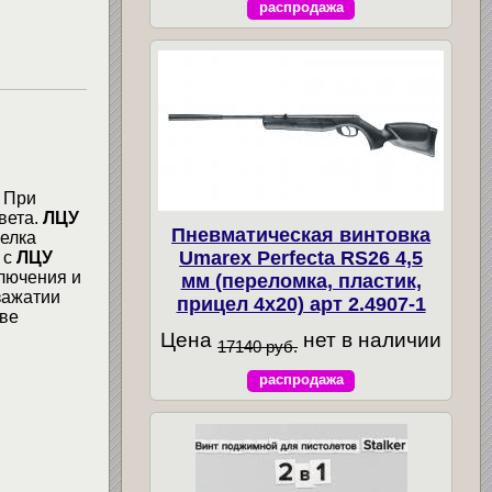
распродажа
. При
вета.
ЛЦУ
Пневматическая винтовка
елка
Umarex Perfecta RS26 4,5
 с
ЛЦУ
ключения и
мм (переломка, пластик,
зажатии
прицел 4x20) арт 2.4907-1
две
Цена
нет в наличии
17140 руб.
распродажа