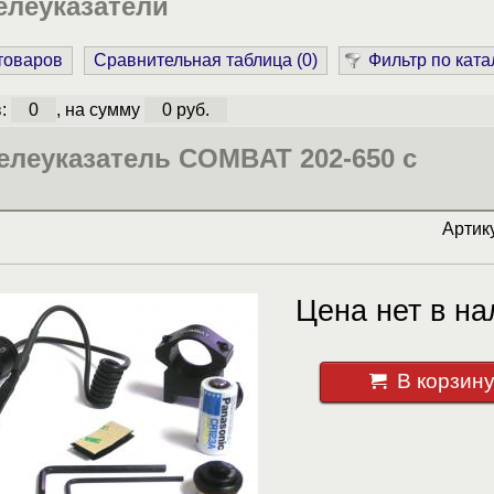
елеуказатели
 товаров
Сравнительная таблица (
0
)
Фильтр по ката
в:
0
, на сумму
0 руб.
елеуказатель COMBAT 202-650 с
Артик
Цена нет в на
В корзин