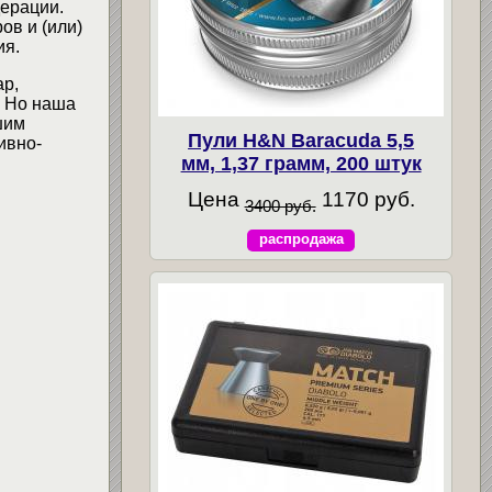
ерации.
ов и (или)
ия.
ар,
. Но наша
шим
Пули H&N Baracuda 5,5
ивно-
мм, 1,37 грамм, 200 штук
Цена
1170 руб.
3400 руб.
распродажа