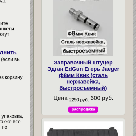
вас
мите
анкеты.
огут
лнить
 (если вы
Заправочный штуцер
Эдган EdGun Егерь Jaeger
ф8мм Квик (сталь
ез корзину
нержавейка,
быстросъемный)
Цена
600 руб.
2290 руб.
распродажа
 упаковка,
также все
 по