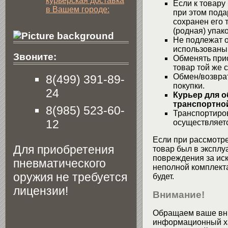
курьерская доставка
Если к товару
в Вашем городе:
при этом пода
сохранен его 
(родная) упако
Не подлежат о
использованы
Звоните:
Обменять при
товар той же 
Обмен/возвра
8(499) 391-89-
покупки.
24
Курьер для о
транспортной
8(985) 523-60-
Транспортиров
12
осуществляетс
Если при рассмотре
Для приобретения
товар был в эксплу
повреждения за ис
пневматического
неполной комплекта
оружия не требуется
будет.
лицензии!
Внимание!
Обращаем ваше вни
информационный хар