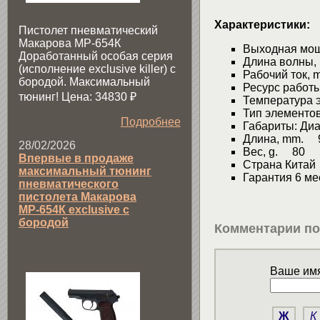
Характеристики:
Пистолет пневматический
Макарова МР-654К
Выходная мо
Доработанный особая серия
Длина волны,
(исполнение exclusive killer) с
Рабочий ток,
бородой. Максимальный
Ресурс работы
тюнинг! Цена: 34830
₽
Температура э
Тип элементо
Подробнее
Габариты: Диа
Длина, mm. 
28/02/2026
Вес, g. 80
Впервые в продаже
Страна Китай
максимальный тюнинг
Гарантия 6 м
пневматического
пистолета Макарова
МР-654К exclusive с
бородой
Комментарии по
Ваше имя
Ж
К