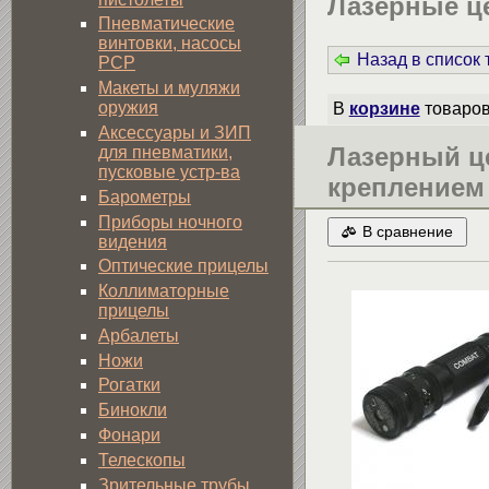
Лазерные ц
Пневматические
винтовки, насосы
Назад в список
PCP
Макеты и муляжи
оружия
В
корзине
товаро
Аксессуары и ЗИП
Лазерный ц
для пневматики,
пусковые устр-ва
креплением
Барометры
Приборы ночного
В сравнение
видения
Оптические прицелы
Коллиматорные
прицелы
Арбалеты
Ножи
Рогатки
Бинокли
Фонари
Телескопы
Зрительные трубы