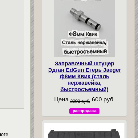
Заправочный штуцер
Эдган EdGun Егерь Jaeger
ф8мм Квик (сталь
нержавейка,
быстросъемный)
Цена
600 руб.
2290 руб.
распродажа
логе