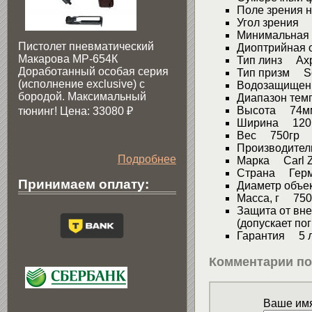
Поле зрения 
Угол зрения 
Минимальная
Пистолет пневматический
Диоптрийная 
Макарова МР-654К
Тип линз Ах
Доработанный особая серия
Тип призм Sc
(исполнение exclusive) c
Водозащищен
бородой. Максимальный
Диапазон тем
Высота 74м
тюнинг! Цена: 33080
₽
Ширина 120
Вес 750гр
Производител
Подробнее
Марка Carl Z
Страна Гер
Принимаем оплату:
Диаметр объ
Масса, г 750
Защита от вн
(допускает по
Гарантия 5 л
Комментарии по
Ваше имя