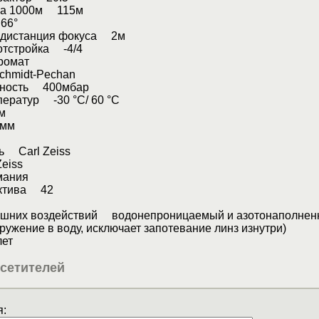
на 1000м 115м
66°
 дистанция фокуса 2м
отстройка -4/4
ромат
hmidt-Pechan
ность 400мбар
ператур -30 °C/ 60 °C
м
мм
ь Carl Zeiss
eiss
мания
ектива 42
ешних воздействий водонепроницаемый и азотонаполне
гружение в воду, исключает запотевание линз изнутри)
ет
сетителей
: