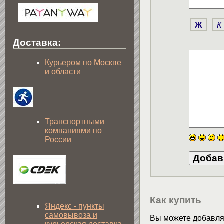
Ж
К
Доставка:
Курьером по Москве
и области
Транспортными
компаниями по
России
Как купить
Яндекс - пункты
самовывоза и
Вы можете добавлят