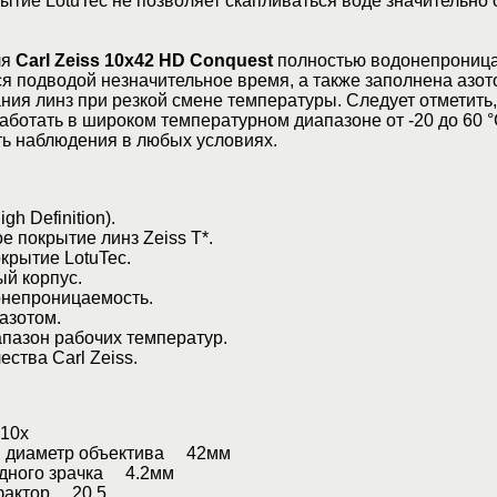
ытие LotuTec не позволяет скапливаться воде значительно 
ля
Carl Zeiss 10x42 HD Conquest
полностью водонепрониц
я подводой незначительное время, а также заполнена азот
ния линз при резкой смене температуры. Следует отметить,
аботать в широком температурном диапазоне от -20 до 60 °
ть наблюдения в любых условиях.
h Definition).
 покрытие линз Zeiss T*.
рытие LotuTec.
й корпус.
непроницаемость.
азотом.
азон рабочих температур.
ства Carl Zeiss.
10х
 диаметр объектива 42мм
дного зрачка 4.2мм
фактор 20.5