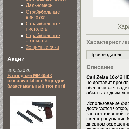
Дальномеры
Страйкбольные
винтовки
Страйкбольные
Хар
пистолеты
Страйкбольные
автоматы
Характеристик
Защитные очки
Производитель
:
Акции
Описание
28/02/2026
В продаже МР-654К
Carl Zeiss 10x42 
exclusive killer с бородой
не доставит пробле
(максимальный тюнинг)!
обеспечивает надеж
объектах одним дв
Использование фирм
достигается четкое
запатентованной те
светопропускание б
дневном освещении,