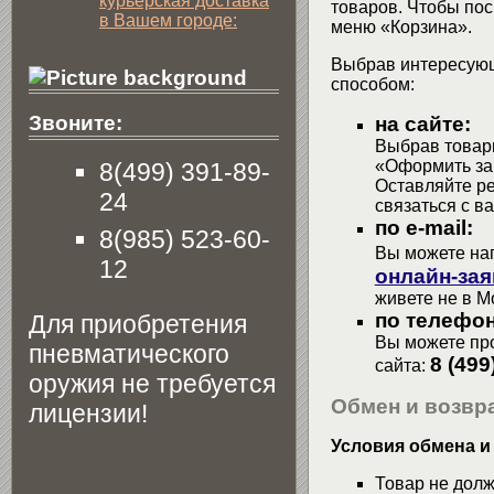
курьерская доставка
товаров. Чтобы пос
в Вашем городе:
меню «Корзина».
Выбрав интересующ
способом:
Звоните:
на сайте:
Выбрав товары
«Оформить зак
8(499) 391-89-
Оставляйте р
24
связаться с в
по e-mail:
8(985) 523-60-
Вы можете на
12
онлайн-зая
живете не в М
по телефон
Для приобретения
Вы можете про
пневматического
8 (499
сайта:
оружия не требуется
Обмен и возвра
лицензии!
Условия обмена и
Товар не долж