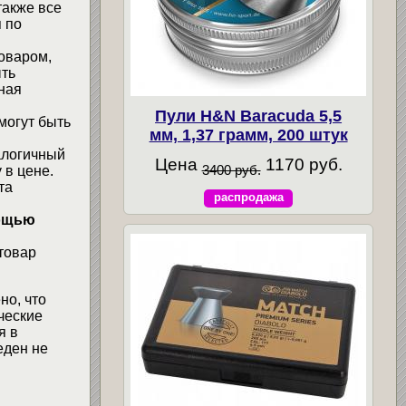
также все
 по
товаром,
ыть
ная
Пули H&N Baracuda 5,5
могут быть
мм, 1,37 грамм, 200 штук
алогичный
Цена
1170 руб.
3400 руб.
 в цене.
та
распродажа
мощью
товар
но, что
ческие
я в
еден не