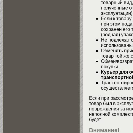
товарный вид,
полученные от
эксплуатации)
Если к товару
при этом пода
сохранен его 
(родная) упако
Не подлежат о
использованы
Обменять при
товар той же 
Обмен/возвра
покупки.
Курьер для о
транспортной
Транспортиров
осуществляетс
Если при рассмотре
товар был в эксплу
повреждения за ис
неполной комплекта
будет.
Внимание!