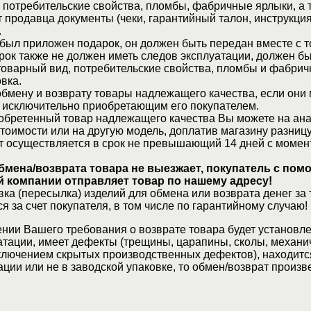
 потребительские свойства, пломбы, фабричные ярлыки, а 
 продавца документы (чеки, гарантийный талон, инструкция
.
 был приложен подарок, он должен быть передан вместе с 
рок также не должен иметь следов эксплуатации, должен б
товарный вид, потребительские свойства, пломбы и фабрич
вка.
бмену и возврату товары надлежащего качества, если они 
 исключительно приобретающим его покупателем.
обретенный товар надлежащего качества Вы можете на ан
стоимости или на другую модель, доплатив магазину разницу
т осуществляется в срок не превышающий 14 дней с момен
бмена/возврата товара не выезжает, покупатель с по
 компании отправляет товар по нашему адресу!
ка (пересылка) изделий для обмена или возврата денег за 
я за счет покупателя, в том числе по гарантийному случаю!
нии Вашего требования о возврате товара будет установле
атации, имеет дефекты (трещины, царапины, сколы, механи
ключением скрытых производственных дефектов), находитс
ции или не в заводской упаковке, то обмен/возврат произв