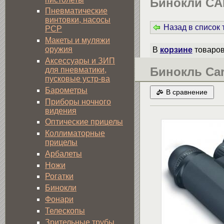
Бинокли CA
Пневматические
винтовки, насосы
Назад в список
PCP
Макеты и муляжи
оружия
В
корзине
товаро
Аксессуары и ЗИП
Бинокль Car
для пневматики,
пусковые устр-ва
Барометры
В сравнение
Приборы ночного
видения
Оптические прицелы
Коллиматорные
прицелы
Арбалеты
Ножи
Рогатки
Бинокли
Фонари
Телескопы
Зрительные трубы