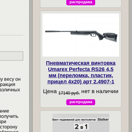
распродажа
Пневматическая винтовка
Umarex Perfecta RS26 4,5
мм (переломка, пластик,
у весу он
прицел 4x20) арт 2.4907-1
тракция
различных
Цена
нет в наличии
17140 руб.
распродажа
ание
получить
при
 сторону