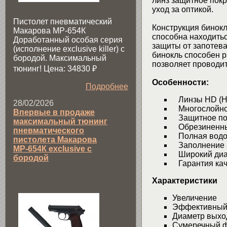
линз защитное покр
уход за оптикой.
Пистолет пневматический
Конструкция бинок
Макарова МР-654К
способна находитьс
Доработанный особая серия
защиты от запотева
(исполнение exclusive killer) с
бинокль способен р
бородой. Максимальный
позволяет проводи
тюнинг! Цена: 34830
₽
Особенности:
Подробнее
Линзы HD (Hig
28/02/2026
Многослойное
Впервые в продаже
Защитное пок
максимальный тюнинг
Обрезиненны
пневматического
Полная водо
пистолета Макарова
Заполнение 
МР-654К exclusive с
Широкий диап
бородой
Гарантия каче
Характеристики
Увеличение 
Эффективный
Диаметр выхо
Сумеречный 