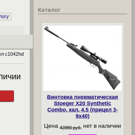
Каталог
логу
ул
c1042hd
личии
у
Винтовка пневматическая
Stoeger X20 Synthetic
Combo, кал. 4,5 (прицел 3-
9х40)
Цена
нет в наличии
42890 руб.