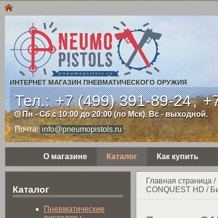
ИНТЕРНЕТ МАГАЗИН ПНЕВМАТИЧЕСКОГО ОРУЖИЯ
Тел.:
+7 (499) 391-89-24
,
+7
Пн - Сб с 10:00 до 20:00 (по Мск). Вс - выходной.
Почта:
info@pneumopistols.ru
О магазине
Каталог
Как купить
Главная страница
/
Каталог
CONQUEST HD
/
Би
Пнев­ма­ти­чес­кие
пистолеты