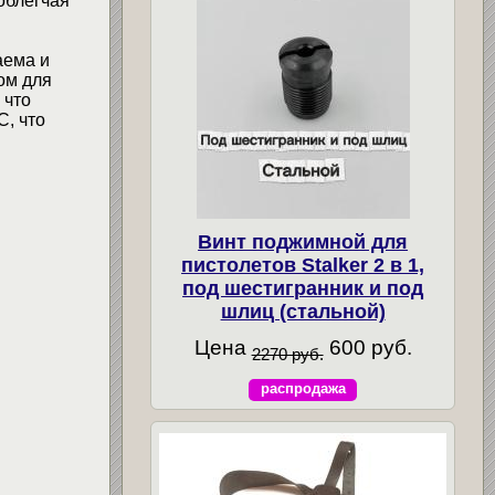
облегчая
аема и
ом для
 что
C, что
Винт поджимной для
пистолетов Stalker 2 в 1,
под шестигранник и под
шлиц (стальной)
Цена
600 руб.
2270 руб.
распродажа