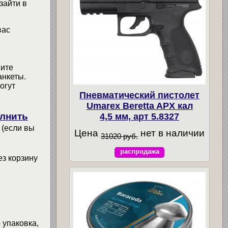
зайти в
вас
мите
анкеты.
огут
Пневматический пистолет
Umarex Beretta APX кал
лнить
4,5 мм, арт 5.8327
 (если вы
Цена
нет в наличии
31020 руб.
распродажа
ез корзину
 упаковка,