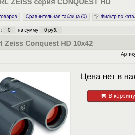
RL ZEISS серия CONQUEST HD
 товаров
Сравнительная таблица (
0
)
Фильтр по ката
в:
0
, на сумму
0 руб.
l Zeiss Conquest HD 10x42
Артик
Цена нет в на
В корзин