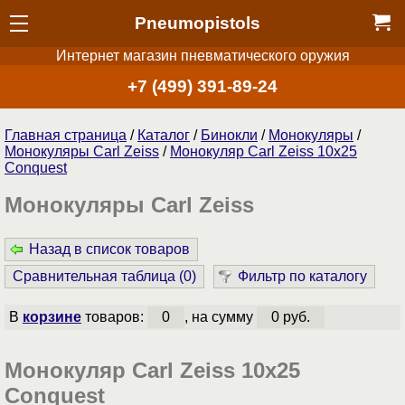
Pneumopistols
Интернет магазин пневматического оружия
+7 (499) 391-89-24
Главная страница
/
Каталог
/
Бинокли
/
Монокуляры
/
Монокуляры Carl Zeiss
/
Монокуляр Carl Zeiss 10x25
Conquest
Монокуляры Carl Zeiss
Назад в список товаров
Сравнительная таблица (
0
)
Фильтр по каталогу
В
корзине
товаров:
0
, на сумму
0 руб.
Монокуляр Carl Zeiss 10x25
Conquest