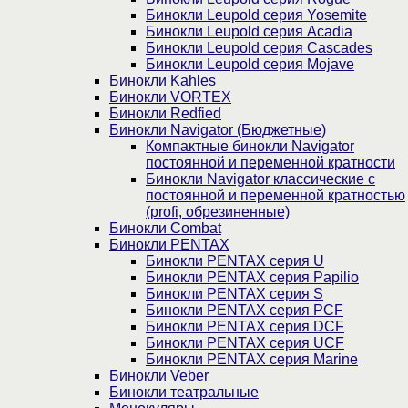
Бинокли Leupold серия Yosemite
Бинокли Leupold серия Acadia
Бинокли Leupold серия Cascades
Бинокли Leupold серия Mojave
Бинокли Kahles
Бинокли VORTEX
Бинокли Redfied
Бинокли Navigator (Бюджетные)
Компактные бинокли Navigator
постоянной и переменной кратности
Бинокли Navigator классические с
постоянной и переменной кратностью
(profi, обрезиненные)
Бинокли Combat
Бинокли PENTAX
Бинокли PENTAX серия U
Бинокли PENTAX серия Papilio
Бинокли PENTAX серия S
Бинокли PENTAX серия PCF
Бинокли PENTAX серия DCF
Бинокли PENTAX серия UCF
Бинокли PENTAX серия Marine
Бинокли Veber
Бинокли театральные