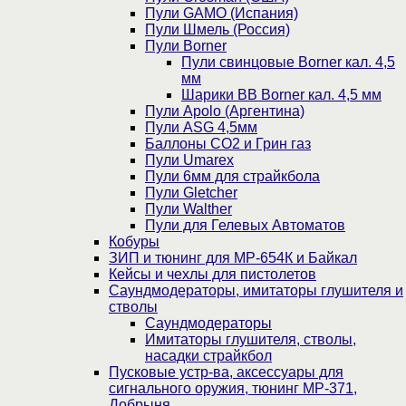
Пули GAMO (Испания)
Пули Шмель (Россия)
Пули Borner
Пули свинцовые Borner кал. 4,5
мм
Шарики BB Borner кал. 4,5 мм
Пули Apolo (Аргентина)
Пули ASG 4,5мм
Баллоны CO2 и Грин газ
Пули Umarex
Пули 6мм для страйкбола
Пули Gletcher
Пули Walther
Пули для Гелевых Автоматов
Кобуры
ЗИП и тюнинг для МР-654К и Байкал
Кейсы и чехлы для пистолетов
Саундмодераторы, имитаторы глушителя и
стволы
Саундмодераторы
Имитаторы глушителя, стволы,
насадки страйкбол
Пусковые устр-ва, аксессуары для
сигнального оружия, тюнинг МР-371,
Добрыня