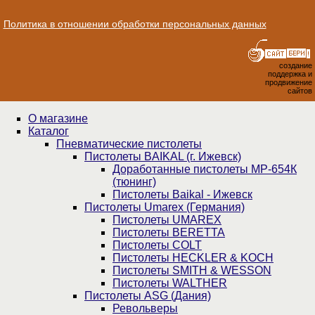
Политика в отношении обработки персональных данных
создание
поддержка и
продвижение
сайтов
О магазине
Каталог
Пнев­ма­ти­чес­кие пистолеты
Пистолеты BAIKAL (г. Ижевск)
Доработанные пистолеты МР-654К
(тюнинг)
Пистолеты Baikal - Ижевск
Пистолеты Umarex (Германия)
Пистолеты UMAREX
Пистолеты BERETTA
Пистолеты COLT
Пистолеты HECKLER & KOCH
Пистолеты SMITH & WESSON
Пистолеты WALTHER
Пистолеты ASG (Дания)
Револьверы