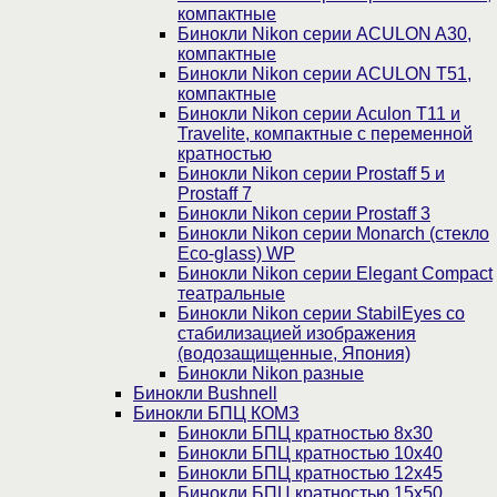
компактные
Бинокли Nikon серии ACULON A30,
компактные
Бинокли Nikon серии ACULON Т51,
компактные
Бинокли Nikon серии Aculon T11 и
Travelite, компактные с переменной
кратностью
Бинокли Nikon серии Prostaff 5 и
Prostaff 7
Бинокли Nikon серии Prostaff 3
Бинокли Nikon серии Monarch (стекло
Eco-glass) WP
Бинокли Nikon серии Elegant Compact
театральные
Бинокли Nikon серии StabilEyes со
стабилизацией изображения
(водозащищенные, Япония)
Бинокли Nikon разные
Бинокли Bushnell
Бинокли БПЦ КОМЗ
Бинокли БПЦ кратностью 8х30
Бинокли БПЦ кратностью 10х40
Бинокли БПЦ кратностью 12х45
Бинокли БПЦ кратностью 15х50