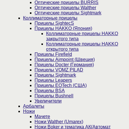
Оптические прицелы BURRIS
Оптические прицелы Walther
Оптические прицелы Sightmark
Коллиматорные прицелы
Прицелы SightecS
Прицелы HAKKO (Япония)
Коллиматорные прицелы HAKKO
закрытого типа
Коллиматорные прицелы HAKKO
открытого типа
Прицелы Firefield
Прицелы Aimpoint (Швеция)
Прицелы Docter (Германия)
Прицелы VOMZ PILAD
Прицелы Sightmark
Прицелы Leapers
Прицелы EOTech (США)
Прицелы BSA
Прицелы Bushnell
Увеличители
Арбалеты
Ножи
Мачете
Ножи Walther (Umarex)
Ножи Boker и тематика АК(Автомат