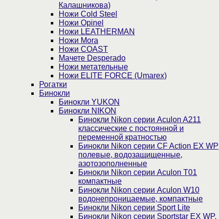
Калашникова)
Ножи Cold Steel
Ножи Opinel
Ножи LEATHERMAN
Ножи Mora
Ножи COAST
Мачете Desperado
Ножи метательные
Ножи ELITE FORCE (Umarex)
Рогатки
Бинокли
Бинокли YUKON
Бинокли NIKON
Бинокли Nikon серии Aculon A211
классические с постоянной и
переменной кратностью
Бинокли Nikon серии СF Action EX WP
полевые, водозащищенные,
азотозополненные
Бинокли Nikon серии Aculon T01
компактные
Бинокли Nikon серии Aculon W10
водонепроницаемые, компактные
Бинокли Nikon серии Sport Lite
Бинокли Nikon серии Sportstar EX WP,