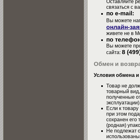
Оставляйте р
связаться с в
по e-mail:
Вы можете на
онлайн-зая
живете не в М
по телефон
Вы можете про
8 (499
сайта:
Обмен и возвра
Условия обмена и
Товар не долж
товарный вид,
полученные от
эксплуатации)
Если к товару
при этом пода
сохранен его 
(родная) упако
Не подлежат о
использованы