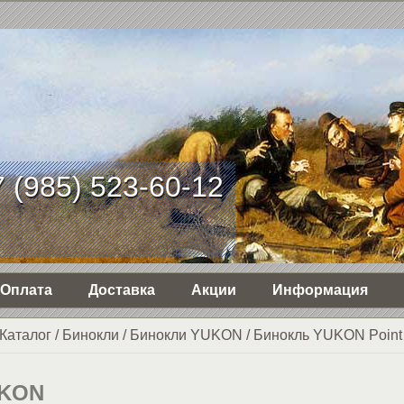
 (985) 523-60-12
Оплата
Доставка
Акции
Информация
Каталог
/
Бинокли
/
Бинокли YUKON
/
Бинокль YUKON Point
UKON