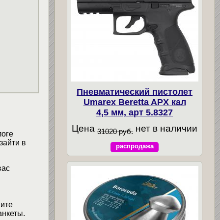
Пневматический пистолет
Umarex Beretta APX кал
4,5 мм, арт 5.8327
Цена
нет в наличии
31020 руб.
логе
зайти в
распродажа
вас
мите
анкеты.