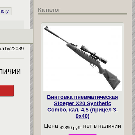
Каталог
логу
ул
by22089
личии
у
Винтовка пневматическая
Stoeger X20 Synthetic
Combo, кал. 4,5 (прицел 3-
9х40)
Цена
нет в наличии
42890 руб.