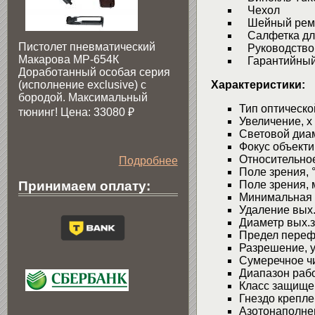
Чехол
Шейный рем
Салфетка для
Пистолет пневматический
Руководство 
Макарова МР-654К
Гарантийный
Доработанный особая серия
(исполнение exclusive) c
Характеристики:
бородой. Максимальный
Тип оптическ
тюнинг! Цена: 33080
₽
Увеличение, x
Световой диа
Фокус объекти
Относительное
Подробнее
Поле зрения, °
Принимаем оплату:
Поле зрения, 
Минимальная 
Удаление вых
Диаметр вых.з
Предел переф
Разрешение, у
Сумеречное ч
Диапазон рабо
Класс защищен
Гнездо крепл
Азотонаполне