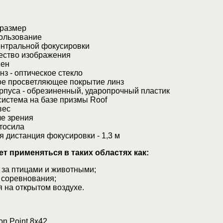
размер
ользование
тральной фокусировки
ство изображения
ен
 - оптическое стекло
 просветляющее покрытие линз
пуса - обрезиненный, ударопрочный пластик
истема на базе призмы Roof
вес
е зрения
тосила
дистанция фокусировки - 1,3 м
т применяться в таких областях как:
а птицами и животными;
соревнования;
на открытом воздухе.
n Point 8x42