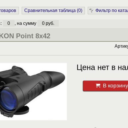
 товаров
Сравнительная таблица (
0
)
Фильтр по ката
в:
0
, на сумму
0 руб.
KON Point 8x42
Артик
Цена нет в на
В корзин