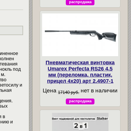
распродажа
зиненное
полнен
Пневматическая винтовка
отевания
Umarex Perfecta RS26 4,5
нокль под
мм (переломка, пластик,
 м.
тво
прицел 4x20) арт 2.4907-1
ветосилу и
Цена
нет в наличии
льная
17140 руб.
дения.
распродажа
овых
я в
ению и