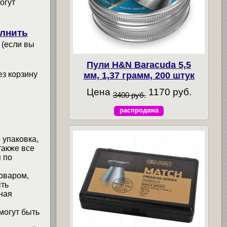
огут
лнить
 (если вы
Пули H&N Baracuda 5,5
ез корзину
мм, 1,37 грамм, 200 штук
Цена
1170 руб.
3400 руб.
распродажа
 упаковка,
также все
 по
товаром,
ыть
ная
могут быть