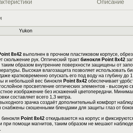
актеристики
Описание
и
Yukon
oint 8x42
выполнен в прочном пластиковом корпусе, обре
 скольжение рук. Оптический тракт
бинокля Point 8x42
за
 таким образом внутренние поверхности защищены от зап
ературы. Высокая влагозащита позволяет использовать би
аже кратковременно опускать его под воду на глубину до 1
ы и небольшой вес бинокля
Point 8x42
обеспечивает удобс
гослойное просветление оптических элементов - высокую с
растное изображение без искажений цветопередачи. Минима
вки составляет всего 1,3 метра.
выходного зрачка создаёт дополнительный комфорт наблю
я снабжены скошенными блендами для защиты глаз от бок
 бинокля
Point 8x42
откидываются на корпус и фиксируютс
и при помощи магнитов, таким образом не мешают наблюд
.