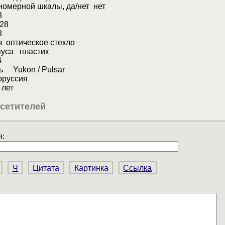
номерной шкалы, да/нет нет
8
28
8
 оптическое стекло
пуса пластик
4
ь Yukon / Pulsar
руссия
лет
сетителей
:
Ч
Цитата
Картинка
Ссылка