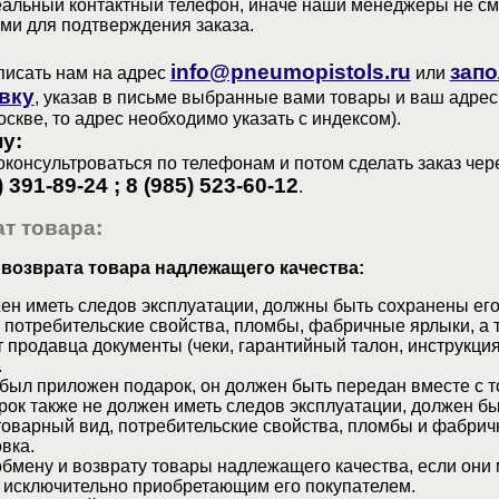
еальный контактный телефон, иначе наши менеджеры не см
ами для подтверждения заказа.
info@pneumopistols.ru
запо
писать нам на адрес
или
вку
, указав в письме выбранные вами товары и ваш адрес
оскве, то адрес необходимо указать с индексом).
у:
консультроваться по телефонам и потом сделать заказ чер
) 391-89-24 ; 8 (985) 523-60-12
.
т товара:
 возврата товара надлежащего качества:
ен иметь следов эксплуатации, должны быть сохранены его
 потребительские свойства, пломбы, фабричные ярлыки, а 
 продавца документы (чеки, гарантийный талон, инструкция
.
 был приложен подарок, он должен быть передан вместе с 
рок также не должен иметь следов эксплуатации, должен б
товарный вид, потребительские свойства, пломбы и фабрич
вка.
бмену и возврату товары надлежащего качества, если они 
 исключительно приобретающим его покупателем.