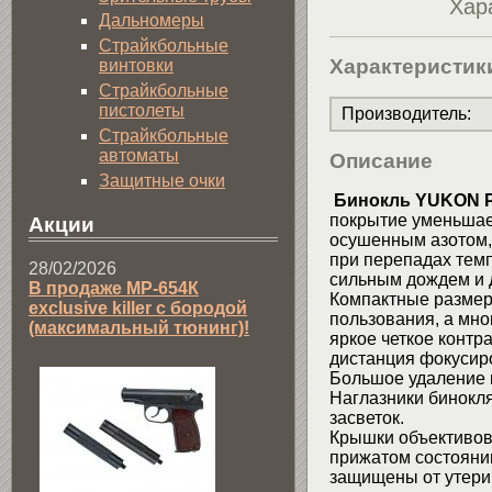
Хар
Дальномеры
Страйкбольные
Характеристик
винтовки
Страйкбольные
пистолеты
Производитель
:
Страйкбольные
автоматы
Описание
Защитные очки
Бинокль YUKON P
покрытие уменьшает
Акции
осушенным азотом,
при перепадах темп
28/02/2026
сильным дождем и д
В продаже МР-654К
Компактные размер
exclusive killer с бородой
пользования, а мно
(максимальный тюнинг)!
яркое четкое конт
дистанция фокусиро
Большое удаление 
Наглазники бинокл
засветок.
Крышки объективов
прижатом состояни
защищены от утери