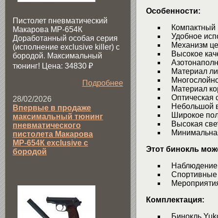
Особенности:
Пистолет пневматический
Компактный 
Макарова МР-654К
Удобное исп
Доработанный особая серия
Механизм цен
(исполнение exclusive killer) с
Высокое каче
бородой. Максимальный
Азотонаполн
тюнинг! Цена: 34830
₽
Материал линз
Многослойное
Подробнее
Материал кор
Оптическая с
28/02/2026
Небольшой 
Впервые в продаже
Широкое пол
максимальный тюнинг
Высокая све
пневматического
Минимальная 
пистолета Макарова
МР-654К exclusive с
Этот бинокль може
бородой
Наблюдение з
Спортивные 
Мероприятия 
Комплектация:
Бинокль Yuko