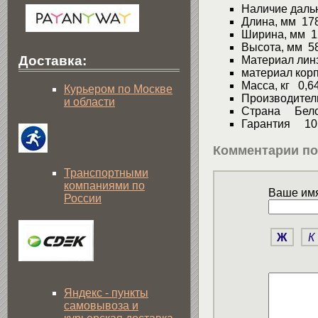
Наличие даль
Длина, мм 17
Ширина, мм 1
Высота, мм 5
Доставка:
Материал линз
материал кор
Масса, кг 0,6
Курьером по Москве
Производител
и области
Страна Бело
Гарантия 10 
Комментарии по
Транспортными
компаниями по
Ваше имя
России
Ж
К
Яндекс - пункты
самовывоза и