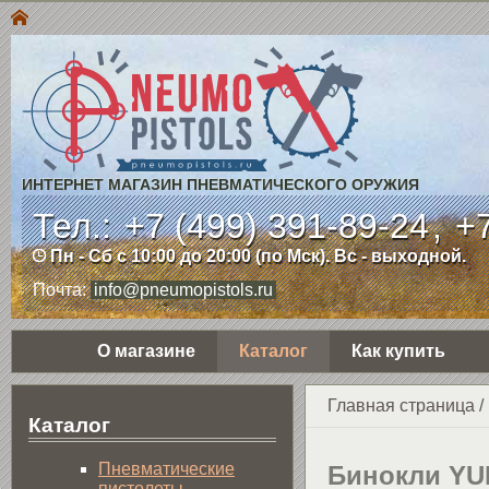
ИНТЕРНЕТ МАГАЗИН ПНЕВМАТИЧЕСКОГО ОРУЖИЯ
Тел.:
+7 (499) 391-89-24
,
+7
Пн - Сб с 10:00 до 20:00 (по Мск). Вс - выходной.
Почта:
info@pneumopistols.ru
О магазине
Каталог
Как купить
Главная страница
/
Каталог
Пнев­ма­ти­чес­кие
Бинокли Y
пистолеты