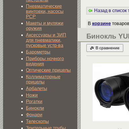
Пневматические
Назад в список
винтовки, насосы
PCP
Макеты и муляжи
В
корзине
товаро
оружия
Бинокль YU
Аксессуары и ЗИП
для пневматики,
пусковые устр-ва
В сравнение
Барометры
Приборы ночного
видения
Оптические прицелы
Коллиматорные
прицелы
Арбалеты
Ножи
Рогатки
Бинокли
Фонари
Телескопы
Зрительные трубы