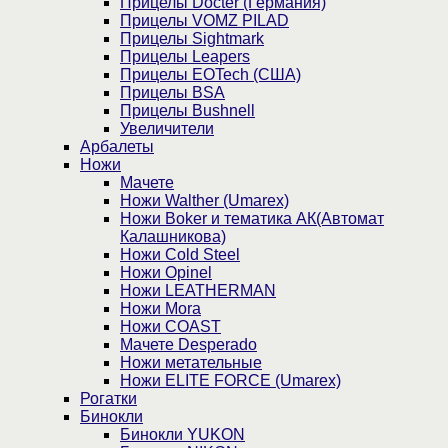
Прицелы Docter (Германия)
Прицелы VOMZ PILAD
Прицелы Sightmark
Прицелы Leapers
Прицелы EOTech (США)
Прицелы BSA
Прицелы Bushnell
Увеличители
Арбалеты
Ножи
Мачете
Ножи Walther (Umarex)
Ножи Boker и тематика АК(Автомат
Калашникова)
Ножи Cold Steel
Ножи Opinel
Ножи LEATHERMAN
Ножи Mora
Ножи COAST
Мачете Desperado
Ножи метательные
Ножи ELITE FORCE (Umarex)
Рогатки
Бинокли
Бинокли YUKON