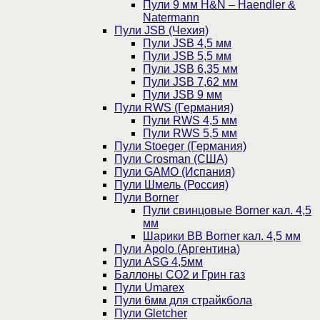
Пули 9 мм H&N – Haendler &
Natermann
Пули JSB (Чехия)
Пули JSB 4,5 мм
Пули JSB 5,5 мм
Пули JSB 6,35 мм
Пули JSB 7,62 мм
Пули JSB 9 мм
Пули RWS (Германия)
Пули RWS 4,5 мм
Пули RWS 5,5 мм
Пули Stoeger (Германия)
Пули Crosman (США)
Пули GAMO (Испания)
Пули Шмель (Россия)
Пули Borner
Пули свинцовые Borner кал. 4,5
мм
Шарики BB Borner кал. 4,5 мм
Пули Apolo (Аргентина)
Пули ASG 4,5мм
Баллоны CO2 и Грин газ
Пули Umarex
Пули 6мм для страйкбола
Пули Gletcher