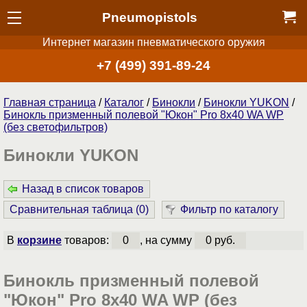
Pneumopistols
Интернет магазин пневматического оружия
+7 (499) 391-89-24
Главная страница
/
Каталог
/
Бинокли
/
Бинокли YUKON
/
Бинокль призменный полевой "Юкон" Pro 8x40 WA WP
(без светофильтров)
Бинокли YUKON
Назад в список товаров
Сравнительная таблица (
0
)
Фильтр по каталогу
В
корзине
товаров:
0
, на сумму
0 руб.
Бинокль призменный полевой
"Юкон" Pro 8x40 WA WP (без