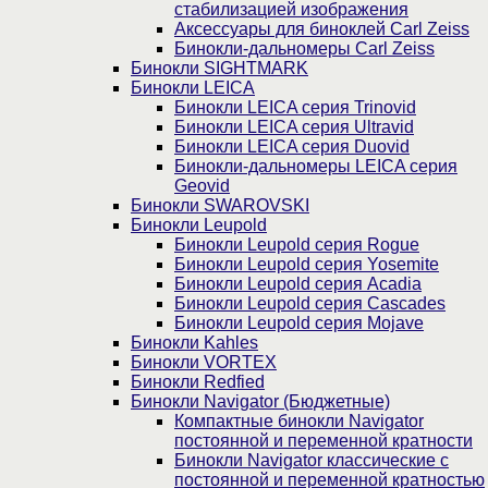
стабилизацией изображения
Аксессуары для биноклей Carl Zeiss
Бинокли-дальномеры Carl Zeiss
Бинокли SIGHTMARK
Бинокли LEICA
Бинокли LEICA серия Trinovid
Бинокли LEICA серия Ultravid
Бинокли LEICA серия Duovid
Бинокли-дальномеры LEICA серия
Geovid
Бинокли SWAROVSKI
Бинокли Leupold
Бинокли Leupold серия Rogue
Бинокли Leupold серия Yosemite
Бинокли Leupold серия Acadia
Бинокли Leupold серия Cascades
Бинокли Leupold серия Mojave
Бинокли Kahles
Бинокли VORTEX
Бинокли Redfied
Бинокли Navigator (Бюджетные)
Компактные бинокли Navigator
постоянной и переменной кратности
Бинокли Navigator классические с
постоянной и переменной кратностью