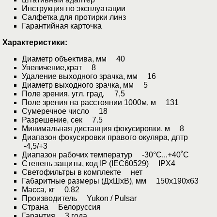
Инструкция по эксплуатации
Салфетка для протирки линз
Гарантийная карточка
Характеристики:
Диаметр объектива, мм 40
Увеличение,крат 8
Удаление выходного зрачка, мм 16
Диаметр выходного зрачка, мм 5
Поле зрения, угл. град. 7,5
Поле зрения на расстоянии 1000м, м 131
Сумеречное число 18
Разрешение, сек 7.5
Минимальная дистанция фокусировки, м 8
Диапазон фокусировки правого окуляра, дптр
-4,5/+3
Диапазон рабочих температур -30°С...+40˚С
Степень защиты, код IP (IEC60529) IPX4
Светофильтры в комплекте нет
Габаритные размеры (ДхШхВ), мм 150x190x63
Масса, кг 0,82
Производитель Yukon / Pulsar
Страна Белоруссия
Гарантия 3 года