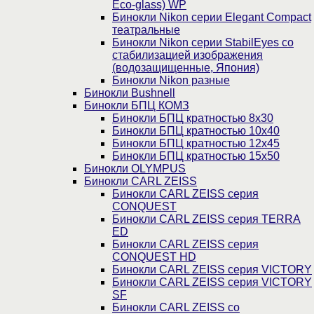
Eco-glass) WP
Бинокли Nikon серии Elegant Compact
театральные
Бинокли Nikon серии StabilEyes со
стабилизацией изображения
(водозащищенные, Япония)
Бинокли Nikon разные
Бинокли Bushnell
Бинокли БПЦ КОМЗ
Бинокли БПЦ кратностью 8х30
Бинокли БПЦ кратностью 10х40
Бинокли БПЦ кратностью 12х45
Бинокли БПЦ кратностью 15х50
Бинокли OLYMPUS
Бинокли CARL ZEISS
Бинокли CARL ZEISS серия
CONQUEST
Бинокли CARL ZEISS серия TERRA
ED
Бинокли CARL ZEISS серия
CONQUEST HD
Бинокли CARL ZEISS серия VICTORY
Бинокли CARL ZEISS серия VICTORY
SF
Бинокли CARL ZEISS со