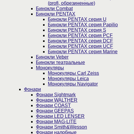
(profi, обрезиненные)
Бинокли Combat
Бинокли PENTAX
Бинокли PENTAX серия U
Бинокли PENTAX серия Papilio
Бинокли PENTAX серия S
Бинокли PENTAX серия PCF
Бинокли PENTAX серия DCF
Бинокли PENTAX серия UCF
Бинокли PENTAX серия Marine
Бинокли Veber
Бинокли театральные
Монокуляры
Монокуляры Carl Zeiss
Монокуляры Leica
Монокуляры Navigator
Фонари
Фонари Sightmark
Фонари WALTHER
Фонари COAST
Фонари GEEPAS
Фонари LED LENSER
Фонари MAG-LITE
Фонари Smith&Wesson
Фонари налобные