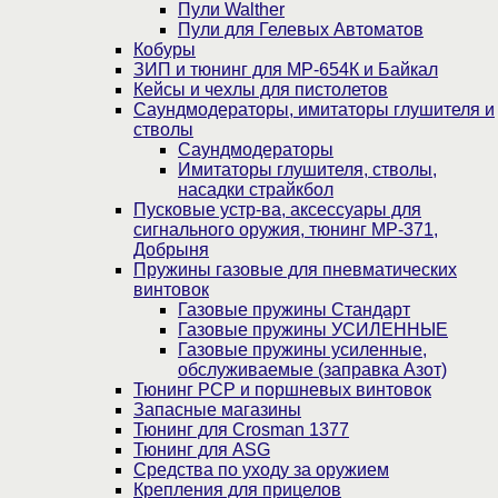
Пули Walther
Пули для Гелевых Автоматов
Кобуры
ЗИП и тюнинг для МР-654К и Байкал
Кейсы и чехлы для пистолетов
Саундмодераторы, имитаторы глушителя и
стволы
Саундмодераторы
Имитаторы глушителя, стволы,
насадки страйкбол
Пусковые устр-ва, аксессуары для
сигнального оружия, тюнинг МР-371,
Добрыня
Пружины газовые для пневматических
винтовок
Газовые пружины Стандарт
Газовые пружины УСИЛЕННЫЕ
Газовые пружины усиленные,
обслуживаемые (заправка Азот)
Тюнинг PCP и поршневых винтовок
Запасные магазины
Тюнинг для Crosman 1377
Тюнинг для ASG
Средства по уходу за оружием
Крепления для прицелов