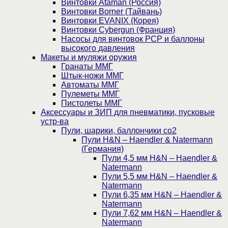
Винтовки Ataman (Россия)
Винтовки Borner (Тайвань)
Винтовки EVANIX (Корея)
Винтовки Cybergun (Франция)
Насосы для винтовок PCP и баллоны
высокого давления
Макеты и муляжи оружия
Гранаты ММГ
Штык-ножи ММГ
Автоматы ММГ
Пулеметы ММГ
Пистолеты ММГ
Аксессуары и ЗИП для пневматики, пусковые
устр-ва
Пули, шарики, баллончики со2
Пули H&N – Haendler & Natermann
(Германия)
Пули 4,5 мм H&N – Haendler &
Natermann
Пули 5,5 мм H&N – Haendler &
Natermann
Пули 6,35 мм H&N – Haendler &
Natermann
Пули 7,62 мм H&N – Haendler &
Natermann