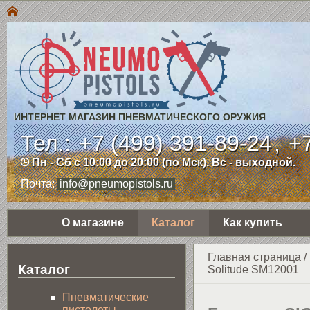
ИНТЕРНЕТ МАГАЗИН ПНЕВМАТИЧЕСКОГО ОРУЖИЯ
Тел.:
+7 (499) 391-89-24
,
+7
Пн - Сб с 10:00 до 20:00 (по Мск). Вс - выходной.
Почта:
info@pneumopistols.ru
О магазине
Каталог
Как купить
Главная страница
/
Каталог
Solitude SM12001
Пнев­ма­ти­чес­кие
пистолеты