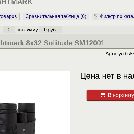
IGHTMARK
 товаров
Сравнительная таблица (
0
)
Фильтр по ката
в:
0
, на сумму
0 руб.
htmark 8x32 Solitude SM12001
Артикул
bs8
Цена нет в на
В корзин