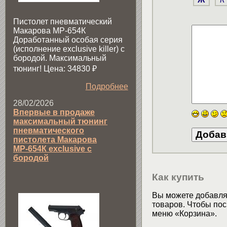
Пистолет пневматический
Макарова МР-654К
Доработанный особая серия
(исполнение exclusive killer) с
бородой. Максимальный
тюнинг! Цена: 34830
₽
Подробнее
28/02/2026
Впервые в продаже
максимальный тюнинг
пневматического
пистолета Макарова
МР-654К exclusive с
бородой
Как купить
Вы можете добавлят
товаров. Чтобы пос
меню «Корзина».