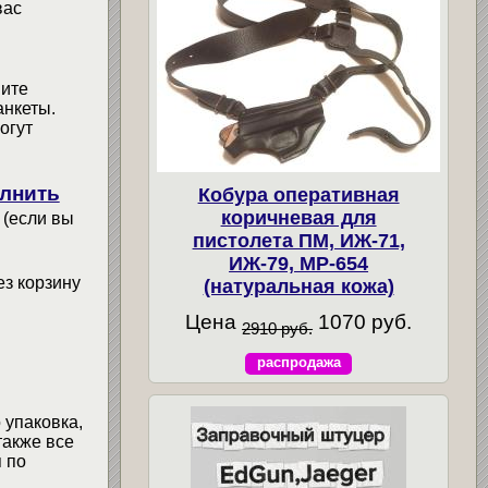
вас
мите
анкеты.
огут
лнить
Кобура оперативная
коричневая для
 (если вы
пистолета ПМ, ИЖ-71,
ИЖ-79, МР-654
ез корзину
(натуральная кожа)
Цена
1070 руб.
2910 руб.
распродажа
 упаковка,
также все
 по