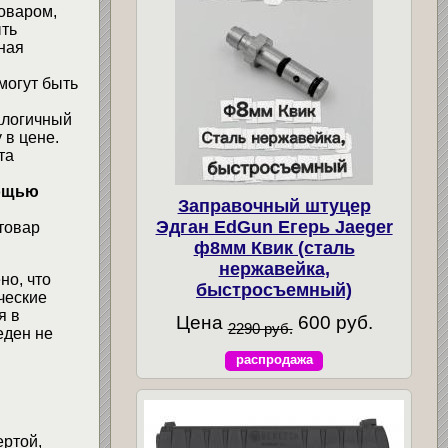
товаром,
ыть
ная
могут быть
алогичный
 в цене.
та
мощью
Заправочный штуцер
Эдган EdGun Егерь Jaeger
товар
ф8мм Квик (сталь
нержавейка,
но, что
быстросъемный)
ческие
я в
Цена
600 руб.
2290 руб.
еден не
распродажа
ертой,