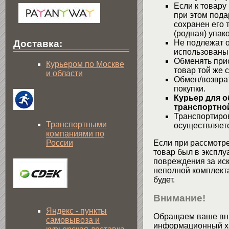
Если к товару
при этом пода
сохранен его 
(родная) упако
Не подлежат о
Доставка:
использованы
Обменять при
Курьером по Москве
товар той же 
и области
Обмен/возвра
покупки.
Курьер для о
транспортной
Транспортиров
Транспортными
осуществляетс
компаниями по
России
Если при рассмотре
товар был в эксплу
повреждения за ис
неполной комплекта
будет.
Внимание!
Яндекс - пункты
Обращаем ваше вни
самовывоза и
информационный хар