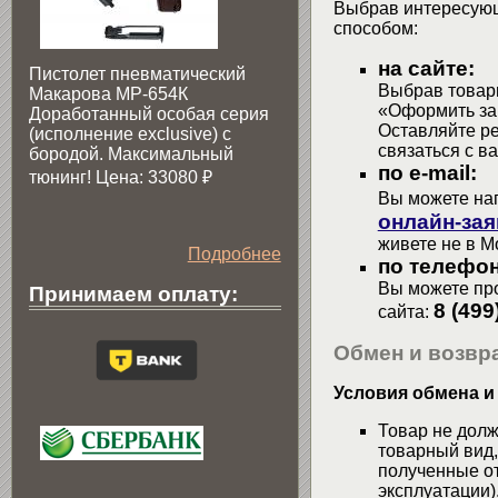
Выбрав интересующ
способом:
на сайте:
Пистолет пневматический
Выбрав товары
Макарова МР-654К
«Оформить зак
Доработанный особая серия
Оставляйте р
(исполнение exclusive) c
связаться с в
бородой. Максимальный
по e-mail:
тюнинг! Цена: 33080
₽
Вы можете на
онлайн-зая
живете не в М
Подробнее
по телефон
Вы можете про
Принимаем оплату:
8 (499
сайта:
Обмен и возвра
Условия обмена и
Товар не долж
товарный вид,
полученные от
эксплуатации)