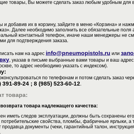
ие товары, Вы можете сделать заказ любым удобным для 
 и добавив их в корзину, зайдите в меню «Корзина» и наж
аз». Далее необходимо заполнить все обязательные поля 
еальный контактный телефон, иначе наши менеджеры не см
ами для подтверждения заказа.
info@pneumopistols.ru
запо
писать нам на адрес
или
вку
, указав в письме выбранные вами товары и ваш адрес
оскве, то адрес необходимо указать с индексом).
у:
консультроваться по телефонам и потом сделать заказ чер
) 391-89-24 ; 8 (985) 523-60-12
.
т товара:
 возврата товара надлежащего качества:
ен иметь следов эксплуатации, должны быть сохранены его
 потребительские свойства, пломбы, фабричные ярлыки, а 
 продавца документы (чеки, гарантийный талон, инструкция
.