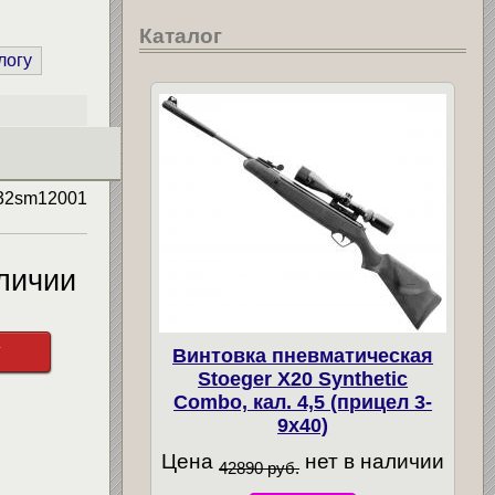
Каталог
логу
32sm12001
личии
у
Винтовка пневматическая
Stoeger X20 Synthetic
Combo, кал. 4,5 (прицел 3-
9х40)
Цена
нет в наличии
42890 руб.