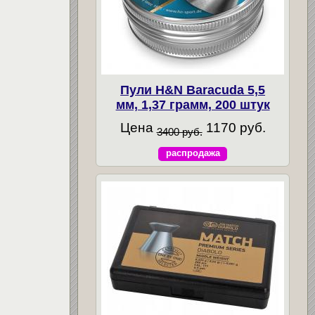
Пули H&N Baracuda 5,5
мм, 1,37 грамм, 200 штук
Цена
1170 руб.
3400 руб.
распродажа