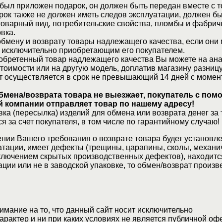
 был приложен подарок, он должен быть передан вместе с 
рок также не должен иметь следов эксплуатации, должен б
товарный вид, потребительские свойства, пломбы и фабрич
вка.
бмену и возврату товары надлежащего качества, если они 
 исключительно приобретающим его покупателем.
обретенный товар надлежащего качества Вы можете на ан
стоимости или на другую модель, доплатив магазину разницу
т осуществляется в срок не превышающий 14 дней с момен
бмена/возврата товара не выезжает, покупатель с по
 компании отправляет товар по нашему адресу!
ка (пересылка) изделий для обмена или возврата денег за 
я за счет покупателя, в том числе по гарантийному случаю!
нии Вашего требования о возврате товара будет установле
атации, имеет дефекты (трещины, царапины, сколы, механи
ключением скрытых производственных дефектов), находитс
ции или не в заводской упаковке, то обмен/возврат произв
мание на то, что данный сайт носит исключительно
актер и ни при каких условиях не является публичной оф