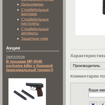
Дальномеры
Страйкбольные
винтовки
Страйкбольные
пистолеты
Страйкбольные
автоматы
Защитные очки
Акции
Характеристик
28/02/2026
В продаже МР-654К
exclusive killer с бородой
Производитель
:
(максимальный тюнинг)!
Комментарии по
Ваше имя
Ж
К