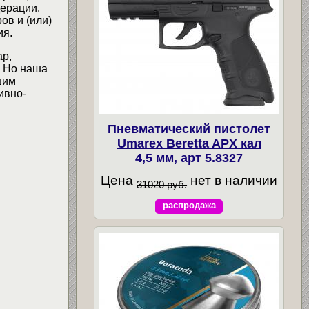
ерации.
ов и (или)
ия.
ар,
. Но наша
шим
ивно-
Пневматический пистолет
Umarex Beretta APX кал
4,5 мм, арт 5.8327
Цена
нет в наличии
31020 руб.
распродажа