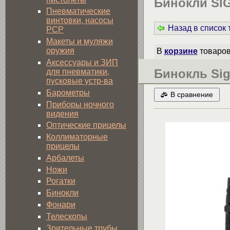
Бинокли S
Пневматические
винтовки, насосы
Назад в список
PCP
Макеты и муляжи
оружия
В
корзине
товаро
Аксессуары и ЗИП
Бинокль Sig
для пневматики,
пусковые устр-ва
Барометры
В сравнение
Приборы ночного
видения
Оптические прицелы
Коллиматорные
прицелы
Арбалеты
Ножи
Рогатки
Бинокли
Фонари
Телескопы
Зрительные трубы