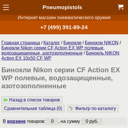
Pneumopistols
Интернет магазин пневматического оружия
+7 (499) 391-89-24
Главная страница
/
Каталог
/
Бинокли
/
Бинокли NIKON
/
Бинокли Nikon серии СF Action EX WP полевые,
водозащищенные, азотозополненные
/
Бинокль NIKON
Action EX 10x50 CF WP
Бинокли Nikon серии СF Action EX
WP полевые, водозащищенные,
азотозополненные
Назад в список товаров
Сравнительная таблица (
0
)
Фильтр по каталогу
В
корзине
товаров:
0
, на сумму
0 руб.