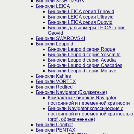
Бинокли SIGHTMARK
Бинокли LEICA
Бинокли LEICA серия Trinovid
Бинокли LEICA серия Ultravid
Бинокли LEICA серия Duovid
Бинокли-дальномеры LEICA серия
Geovid
Бинокли SWAROVSKI
Бинокли Leupold
Бинокли Leupold серия Rogue
Бинокли Leupold серия Yosemite
Бинокли Leupold серия Acadia
Бинокли Leupold серия Cascades
Бинокли Leupold серия Mojave
Бинокли Kahles
Бинокли VORTEX
Бинокли Redfied
Бинокли Navigator (Бюджетные)
Компактные бинокли Navigator
постоянной и переменной кратности
Бинокли Navigator классические с
постоянной и переменной кратностью
(profi, обрезиненные)
Бинокли Combat
Бинокли PENTAX