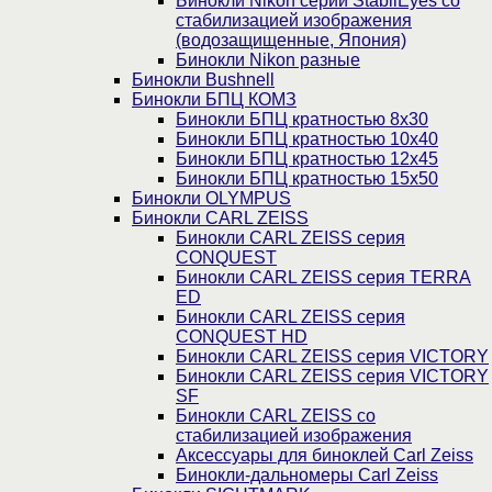
Бинокли Nikon серии StabilEyes со
стабилизацией изображения
(водозащищенные, Япония)
Бинокли Nikon разные
Бинокли Bushnell
Бинокли БПЦ КОМЗ
Бинокли БПЦ кратностью 8х30
Бинокли БПЦ кратностью 10х40
Бинокли БПЦ кратностью 12х45
Бинокли БПЦ кратностью 15х50
Бинокли OLYMPUS
Бинокли CARL ZEISS
Бинокли CARL ZEISS серия
CONQUEST
Бинокли CARL ZEISS серия TERRA
ED
Бинокли CARL ZEISS серия
CONQUEST HD
Бинокли CARL ZEISS серия VICTORY
Бинокли CARL ZEISS серия VICTORY
SF
Бинокли CARL ZEISS со
стабилизацией изображения
Аксессуары для биноклей Carl Zeiss
Бинокли-дальномеры Carl Zeiss