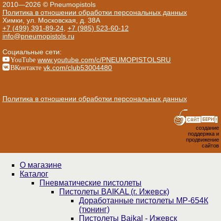
2010—2026 © Pneumopistols
Политика в отношении обработки персональных данных
Химки, ул. Московская, д. 38А
+7 (499) 391-89-24
,
+7 (985) 523-60-12
info@pneumopistols.ru
Социальные сети:
YouTube
www.youtube.com/c/PNEUMOPISTOLSRU
ВКонтакте
vk.com/club53004480
Политика в отношении обработки персональных данных
создание
поддержка и
продвижение
сайтов
О магазине
Каталог
Пнев­ма­ти­чес­кие пистолеты
Пистолеты BAIKAL (г. Ижевск)
Доработанные пистолеты МР-654К
(тюнинг)
Пистолеты Baikal - Ижевск