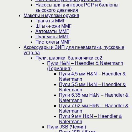
Насосы для винтовок PCP и баллоны
высокого давления
Макеты и муляжи оружия
Гранаты ММГ
Штык-ножи ММГ
Автоматы ММГ
Пулеметы ММГ
Пистолеты ММГ
Аксессуары и ЗИП для пневматики, пусковые
устр-ва
Пули, шарики, баллончики со2
Пули H&N – Haendler & Natermann
(Германия)
Пули 4,5 мм H&N – Haendler &
Natermann
Пули 5,5 мм H&N – Haendler &
Natermann
Пули 6,35 мм H&N – Haendler &
Natermann
Пули 7,62 мм H&N – Haendler &
Natermann
Пули 9 мм H&N – Haendler &
Natermann
Пули JSB (Чехия)