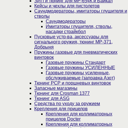
ЗИП и тюнинг для МР-654К и Байкал
Кейсы и чехлы для пистолетов
Саундмодераторы, имитаторы глушителя и
стволы
Саундмодераторы
Имитаторы глушителя, стволы,
насадки страйкбол
Пусковые устр-ва, аксессуары для
сигнального оружия, тюнинг МР-371,
Добрыня
Пружины газовые для пневматических
винтовок
Газовые пружины Стандарт
Газовые пружины УСИЛЕННЫЕ
Газовые пружины усиленные,
обслуживаемые (заправка Азот)
Тюнинг PCP и поршневых винтовок
Запасные магазины
Тюнинг для Crosman 1377
Тюнинг для ASG
Средства по уходу за оружием
Крепления для прицелов
Крепления для коллиматорных
прицелов Docter
Крепления для коллиматорных