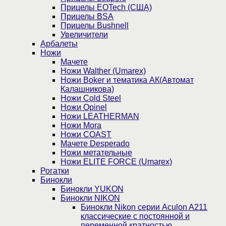
Прицелы EOTech (США)
Прицелы BSA
Прицелы Bushnell
Увеличители
Арбалеты
Ножи
Мачете
Ножи Walther (Umarex)
Ножи Boker и тематика АК(Автомат
Калашникова)
Ножи Cold Steel
Ножи Opinel
Ножи LEATHERMAN
Ножи Mora
Ножи COAST
Мачете Desperado
Ножи метательные
Ножи ELITE FORCE (Umarex)
Рогатки
Бинокли
Бинокли YUKON
Бинокли NIKON
Бинокли Nikon серии Aculon A211
классические с постоянной и
переменной кратностью