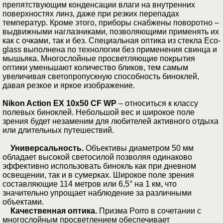
препятствующим конденсации влаги на внутренних
поверхностях линз, даже при резких перепадах
температур. Кроме этого, приборы снабжены поворотно –
выдвижными наглазниками, позволяющими применять их
как с очками, так и без. Специальная оптика из стекла Eco-
glass выполнена по технологии без применения свинца и
мышьяка. Многослойные просветляющие покрытия
оптики уменьшают количество бликов, тем самым
увеличивая светопропускную способность биноклей,
давая резкое и яркое изображение.
Nikon Action EX 10x50 CF WP
– относиться к классу
полевых биноклей. Небольшой вес и широкое поле
зрения будет незаменим для любителей активного отдыха
или длительных путешествий.
Универсальность.
Объективы диаметром 50 мм
обладает высокой светосилой позволяя одинаково
эффективно использовать бинокль как при дневном
освещении, так и в сумерках. Широкое поле зрения
составляющие 114 метров или 6,5° на 1 км, что
значительно упрощает наблюдение за различными
объектами.
Качественная оптика.
Призма Porro в сочетании с
многослойным просветлением обеспечивает