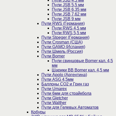
Пули JSB 4,5 мм
Пули JSB 5,5 мм
Пули JSB 6,35 мм
Пули JSB 7,62 мм
Пули JSB 9 мм
Пули RWS (Германия)
Пули RWS 4,5 мм
Пули RWS 5,5 мм
Пули Stoeger (Германия)
Пули Crosman (США)
Пули GAMO (Испания)
Пули Шмель (Россия)
Пули Borner
Пули свинцовые Borner кал. 4,5
мм
Шарики BB Borner кал. 4,5 мм
Пули Apolo (Аргентина)
Пули ASG 4,5мм
Баллоны CO2 и Грин газ
Пули Umarex
Пули 6мм для страйкбола
Пули Gletcher
Пули Walther
Пули для Гелевых Автоматов
Кобуры