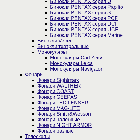
Бинокли PENTAX серия U
Бинокли PENTAX серия Papilio
Бинокли PENTAX серия S
Бинокли PENTAX серия PCF
Бинокли PENTAX серия DCF
Бинокли PENTAX серия UCF
Бинокли PENTAX серия Marine
Бинокли Veber
Бинокли театральные
Монокуляры
Монокуляры Carl Zeiss
Монокуляры Leica
Монокуляры Navigator
Фонари
Фонари Sightmark
Фонари WALTHER
Фонари COAST
Фонари GEEPAS
Фонари LED LENSER
Фонари MAG-LITE
Фонари Smith&Wesson
Фонари налобные
Фонари NIGHT ARMOR
Фонари разные
Телескопы