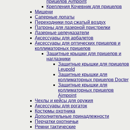
прицелов Aimpoint
Крепления Кочевник для прицелов
Мишени
Саперные лопаты
Переходники под сжатый воздух
Патроны для лазерной пристрелки
Лазерные целеуказатели
Аксессуары для арбалетов
Аксессуары для оптических прицелов и
коллиматорных прицелов
Защитные крышки для прицелов и
наглазники
Защитные крышки для прицелов
Leupold
Защитные крышки для
коллиматорных прицелов Docter
Защитные крышки для
коллиматорных прицелов
Aimpoint
Чехлы и кейсы для оружия
Аксессуары для рогаток
Костюмы охотника
Дополнительные принадлежности
Перчатки охотничьи
Ремни тактические