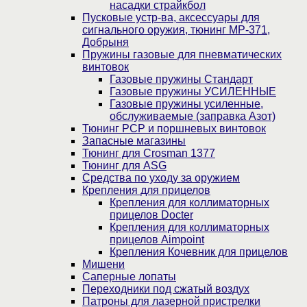
насадки страйкбол
Пусковые устр-ва, аксессуары для
сигнального оружия, тюнинг МР-371,
Добрыня
Пружины газовые для пневматических
винтовок
Газовые пружины Стандарт
Газовые пружины УСИЛЕННЫЕ
Газовые пружины усиленные,
обслуживаемые (заправка Азот)
Тюнинг PCP и поршневых винтовок
Запасные магазины
Тюнинг для Crosman 1377
Тюнинг для ASG
Средства по уходу за оружием
Крепления для прицелов
Крепления для коллиматорных
прицелов Docter
Крепления для коллиматорных
прицелов Aimpoint
Крепления Кочевник для прицелов
Мишени
Саперные лопаты
Переходники под сжатый воздух
Патроны для лазерной пристрелки