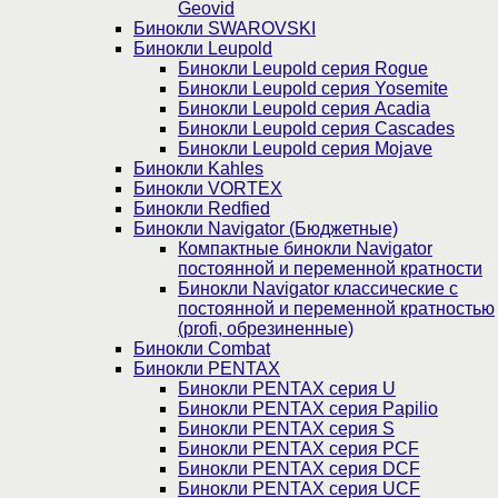
Geovid
Бинокли SWAROVSKI
Бинокли Leupold
Бинокли Leupold серия Rogue
Бинокли Leupold серия Yosemite
Бинокли Leupold серия Acadia
Бинокли Leupold серия Cascades
Бинокли Leupold серия Mojave
Бинокли Kahles
Бинокли VORTEX
Бинокли Redfied
Бинокли Navigator (Бюджетные)
Компактные бинокли Navigator
постоянной и переменной кратности
Бинокли Navigator классические с
постоянной и переменной кратностью
(profi, обрезиненные)
Бинокли Combat
Бинокли PENTAX
Бинокли PENTAX серия U
Бинокли PENTAX серия Papilio
Бинокли PENTAX серия S
Бинокли PENTAX серия PCF
Бинокли PENTAX серия DCF
Бинокли PENTAX серия UCF