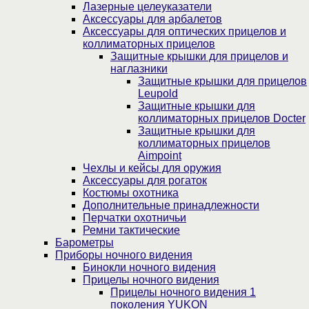
Лазерные целеуказатели
Аксессуары для арбалетов
Аксессуары для оптических прицелов и
коллиматорных прицелов
Защитные крышки для прицелов и
наглазники
Защитные крышки для прицелов
Leupold
Защитные крышки для
коллиматорных прицелов Docter
Защитные крышки для
коллиматорных прицелов
Aimpoint
Чехлы и кейсы для оружия
Аксессуары для рогаток
Костюмы охотника
Дополнительные принадлежности
Перчатки охотничьи
Ремни тактические
Барометры
Приборы ночного видения
Бинокли ночного видения
Прицелы ночного видения
Прицелы ночного видения 1
поколения YUKON