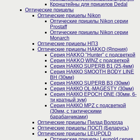
Кронштейны для прицелов Dedal
Оптические прицелы
Оптические прицелы Nikon
Оптические прицелы Nikon серии
Prostaff
Оптические прицелы Nikon серии
Monarch
Оптические прицелы НПЗ
Оптические прицелы HAKKO (Япония)
Cерия HAKKO "Hunter" с подсветкой
Серия НAKKO WINZ с подсветкой
Серия НАККО SUPERB B1 (25,4мм)
Серия НАККО SMOOTH BODY LINE
BH (30мм)
Серия НАККО SUPERB B3 (30мм)
Серия НАККО OL-MAGESTY (30мм)
Серия НАККО EPOCH ONE (30мм, 6-
ти кратный зум)
Серия НАККО MPZ с подсветкой
(30мм, c тактическими
барабанчиками)
Оптические прицелы Пилад Вологда
Оптические прицелы ПОСП (Беларусь)
Оптические прицелы LEUPOLD
Оптические прицелы Leupold серия