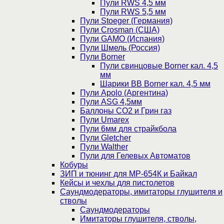
Пули RWS 4,5 мм
Пули RWS 5,5 мм
Пули Stoeger (Германия)
Пули Crosman (США)
Пули GAMO (Испания)
Пули Шмель (Россия)
Пули Borner
Пули свинцовые Borner кал. 4,5
мм
Шарики BB Borner кал. 4,5 мм
Пули Apolo (Аргентина)
Пули ASG 4,5мм
Баллоны CO2 и Грин газ
Пули Umarex
Пули 6мм для страйкбола
Пули Gletcher
Пули Walther
Пули для Гелевых Автоматов
Кобуры
ЗИП и тюнинг для МР-654К и Байкал
Кейсы и чехлы для пистолетов
Саундмодераторы, имитаторы глушителя и
стволы
Саундмодераторы
Имитаторы глушителя, стволы,