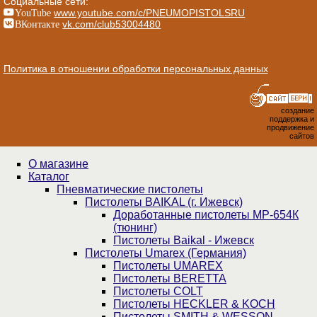
Социальные сети:
YouTube
www.youtube.com/c/PNEUMOPISTOLSRU
ВКонтакте
vk.com/club53004480
Политика в отношении обработки персональных данных
создание
поддержка и
продвижение
сайтов
О магазине
Каталог
Пнев­ма­ти­чес­кие пистолеты
Пистолеты BAIKAL (г. Ижевск)
Доработанные пистолеты МР-654К
(тюнинг)
Пистолеты Baikal - Ижевск
Пистолеты Umarex (Германия)
Пистолеты UMAREX
Пистолеты BERETTA
Пистолеты COLT
Пистолеты HECKLER & KOCH
Пистолеты SMITH & WESSON