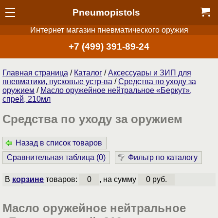
Pneumopistols
Интернет магазин пневматического оружия
+7 (499) 391-89-24
Главная страница
/
Каталог
/
Аксессуары и ЗИП для
пневматики, пусковые устр-ва
/
Средства по уходу за
оружием
/
Масло оружейное нейтральное «Беркут»,
спрей, 210мл
Средства по уходу за оружием
Назад в список товаров
Сравнительная таблица (
0
)
Фильтр по каталогу
В
корзине
товаров:
0
, на сумму
0 руб.
Масло оружейное нейтральное