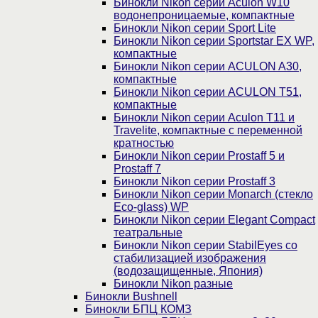
Бинокли Nikon серии Aculon W10
водонепроницаемые, компактные
Бинокли Nikon серии Sport Lite
Бинокли Nikon серии Sportstar EX WP,
компактные
Бинокли Nikon серии ACULON A30,
компактные
Бинокли Nikon серии ACULON Т51,
компактные
Бинокли Nikon серии Aculon T11 и
Travelite, компактные с переменной
кратностью
Бинокли Nikon серии Prostaff 5 и
Prostaff 7
Бинокли Nikon серии Prostaff 3
Бинокли Nikon серии Monarch (стекло
Eco-glass) WP
Бинокли Nikon серии Elegant Compact
театральные
Бинокли Nikon серии StabilEyes со
стабилизацией изображения
(водозащищенные, Япония)
Бинокли Nikon разные
Бинокли Bushnell
Бинокли БПЦ КОМЗ