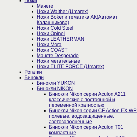
Ножи
Мачете
Ножи Walther (Umarex)
Ножи Boker и тематика АК(Автомат
Калашникова)
Ножи Cold Steel
Ножи Opinel
Ножи LEATHERMAN
Ножи Mora
Ножи COAST
Мачете Desperado
Ножи метательные
Ножи ELITE FORCE (Umarex)
Рогатки
Бинокли
Бинокли YUKON
Бинокли NIKON
Бинокли Nikon серии Aculon A211
классические с постоянной и
переменной кратностью
Бинокли Nikon серии СF Action EX WP
полевые, водозащищенные,
азотозополненные
Бинокли Nikon серии Aculon T01
компактные