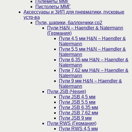
Пулеметы ММГ
Пистолеты ММГ
Аксессуары и ЗИП для пневматики, пусковые
устр-ва
Пули, шарики, баллончики со2
Пули H&N – Haendler & Natermann
(Германия)
Пули 4,5 мм H&N – Haendler &
Natermann
Пули 5,5 мм H&N – Haendler &
Natermann
Пули 6,35 мм H&N – Haendler &
Natermann
Пули 7,62 мм H&N – Haendler &
Natermann
Пули 9 мм H&N – Haendler &
Natermann
Пули JSB (Чехия)
Пули JSB 4,5 мм
Пули JSB 5,5 мм
Пули JSB 6,35 мм
Пули JSB 7,62 мм
Пули JSB 9 мм
Пули RWS (Германия)
Пули RWS 4,5 мм