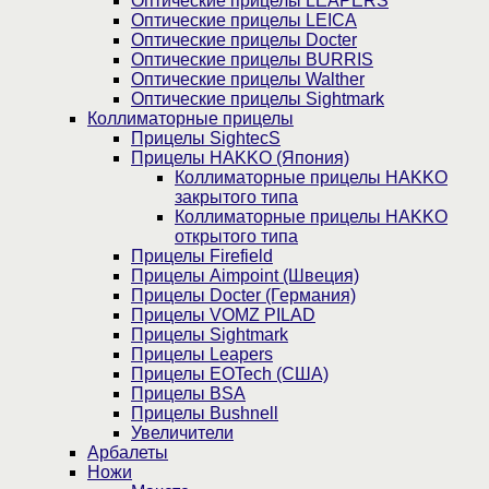
Оптические прицелы LEAPERS
Оптические прицелы LEICA
Оптические прицелы Docter
Оптические прицелы BURRIS
Оптические прицелы Walther
Оптические прицелы Sightmark
Коллиматорные прицелы
Прицелы SightecS
Прицелы HAKKO (Япония)
Коллиматорные прицелы HAKKO
закрытого типа
Коллиматорные прицелы HAKKO
открытого типа
Прицелы Firefield
Прицелы Aimpoint (Швеция)
Прицелы Docter (Германия)
Прицелы VOMZ PILAD
Прицелы Sightmark
Прицелы Leapers
Прицелы EOTech (США)
Прицелы BSA
Прицелы Bushnell
Увеличители
Арбалеты
Ножи