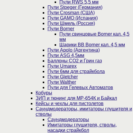
Пули RWS 5,5 мм
Пули Stoeger (Германия)
Пули Crosman (США)
Пули GAMO (Испания)
Пули Шмель (Россия)
Пули Borner
Пули свинцовые Borner кал. 4,5
мм
Шарики BB Borner кал. 4,5 мм
Пули Apolo (Аргентина)
Пули ASG 4,5мм
Баллоны CO2 и Грин газ
Пули Umarex
Пули 6мм для страйкбола
Пули Gletcher
Пули Walther
Пули для Гелевых Автоматов
Кобуры
ЗИП и тюнинг для МР-654К и Байкал
Кейсы и чехлы для пистолетов
Саундмодераторы, имитаторы глушителя и
стволы
Саундмодераторы
Имитаторы глушителя, стволы,
насадки страйкбол