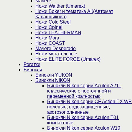
Мачете
Ножи Walther (Umarex)
Ножи Boker и тематика АК(Автомат
Калашникова)
Ножи Cold Steel
Ножи Opinel
Ножи LEATHERMAN
Ножи Mora
Ножи COAST
Мачете Desperado
Ножи метательные
Ножи ELITE FORCE (Umarex)
Рогатки
Бинокли
Бинокли YUKON
Бинокли NIKON
Бинокли Nikon серии Aculon A211
классические с постоянной и
переменной кратностью
Бинокли Nikon серии СF Action EX WP
полевые, водозащищенные,
азотозополненные
Бинокли Nikon серии Aculon T01
компактные
Бинокли Nikon серии Aculon W10