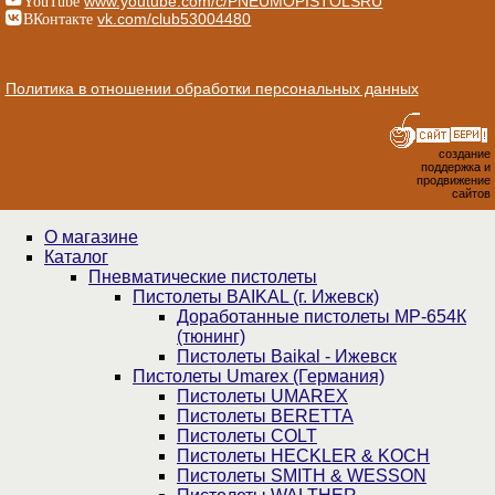
www.youtube.com/c/PNEUMOPISTOLSRU
ВКонтакте
vk.com/club53004480
Политика в отношении обработки персональных данных
создание
поддержка и
продвижение
сайтов
О магазине
Каталог
Пнев­ма­ти­чес­кие пистолеты
Пистолеты BAIKAL (г. Ижевск)
Доработанные пистолеты МР-654К
(тюнинг)
Пистолеты Baikal - Ижевск
Пистолеты Umarex (Германия)
Пистолеты UMAREX
Пистолеты BERETTA
Пистолеты COLT
Пистолеты HECKLER & KOCH
Пистолеты SMITH & WESSON