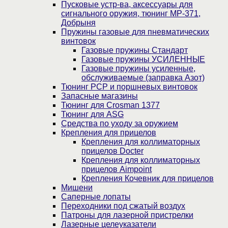
Пусковые устр-ва, аксессуары для
сигнального оружия, тюнинг МР-371,
Добрыня
Пружины газовые для пневматических
винтовок
Газовые пружины Стандарт
Газовые пружины УСИЛЕННЫЕ
Газовые пружины усиленные,
обслуживаемые (заправка Азот)
Тюнинг PCP и поршневых винтовок
Запасные магазины
Тюнинг для Crosman 1377
Тюнинг для ASG
Средства по уходу за оружием
Крепления для прицелов
Крепления для коллиматорных
прицелов Docter
Крепления для коллиматорных
прицелов Aimpoint
Крепления Кочевник для прицелов
Мишени
Саперные лопаты
Переходники под сжатый воздух
Патроны для лазерной пристрелки
Лазерные целеуказатели