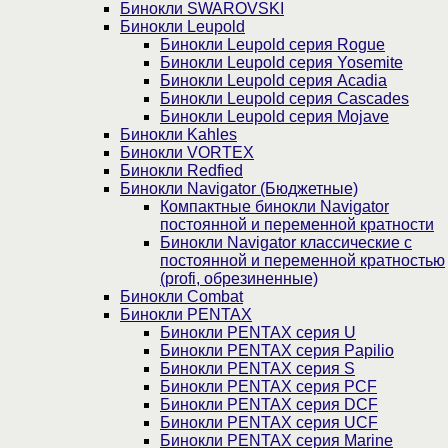
Бинокли SWAROVSKI
Бинокли Leupold
Бинокли Leupold серия Rogue
Бинокли Leupold серия Yosemite
Бинокли Leupold серия Acadia
Бинокли Leupold серия Cascades
Бинокли Leupold серия Mojave
Бинокли Kahles
Бинокли VORTEX
Бинокли Redfied
Бинокли Navigator (Бюджетные)
Компактные бинокли Navigator
постоянной и переменной кратности
Бинокли Navigator классические с
постоянной и переменной кратностью
(profi, обрезиненные)
Бинокли Combat
Бинокли PENTAX
Бинокли PENTAX серия U
Бинокли PENTAX серия Papilio
Бинокли PENTAX серия S
Бинокли PENTAX серия PCF
Бинокли PENTAX серия DCF
Бинокли PENTAX серия UCF
Бинокли PENTAX серия Marine