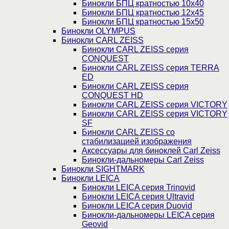
Бинокли БПЦ кратностью 10х40
Бинокли БПЦ кратностью 12х45
Бинокли БПЦ кратностью 15х50
Бинокли OLYMPUS
Бинокли CARL ZEISS
Бинокли CARL ZEISS серия
CONQUEST
Бинокли CARL ZEISS серия TERRA
ED
Бинокли CARL ZEISS серия
CONQUEST HD
Бинокли CARL ZEISS серия VICTORY
Бинокли CARL ZEISS серия VICTORY
SF
Бинокли CARL ZEISS со
стабилизацией изображения
Аксессуары для биноклей Carl Zeiss
Бинокли-дальномеры Carl Zeiss
Бинокли SIGHTMARK
Бинокли LEICA
Бинокли LEICA серия Trinovid
Бинокли LEICA серия Ultravid
Бинокли LEICA серия Duovid
Бинокли-дальномеры LEICA серия
Geovid