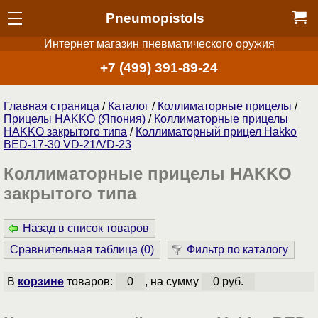
Pneumopistols
Интернет магазин пневматического оружия
+7 (499) 391-89-24
Главная страница
/
Каталог
/
Коллиматорные прицелы
/
Прицелы HAKKO (Япония)
/
Коллиматорные прицелы
HAKKO закрытого типа
/
Коллиматорный прицел Hakko
BED-17-30 VD-21/VD-23
Коллиматорные прицелы HAKKO
закрытого типа
Назад в список товаров
Сравнительная таблица (
0
)
Фильтр по каталогу
В
корзине
товаров:
0
, на сумму
0 руб.