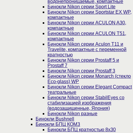
водонепроницаемые, компактные
Бинокли Nikon серии Sport Lite
Бинокли Nikon серии Sportstar EX WP,
компактные
Бинокли Nikon серии ACULON A30,
компактные
Бинокли Nikon серии ACULON Т51,
компактные
Бинокли Nikon серии Aculon T11 и
Travelite, компактные с переменной
кратностью
Бинокли Nikon серии Prostaff 5 и
Prostaff 7
Бинокли Nikon серии Prostaff 3
Бинокли Nikon серии Monarch (стекло
Eco-glass) WP
Бинокли Nikon серии Elegant Compact
театральные
Бинокли Nikon серии StabilEyes со
стабилизацией изображения
(водозащищенные, Япония)
Бинокли Nikon разные
Бинокли Bushnell
Бинокли БПЦ КОМЗ
Бинокли БПЦ кратностью 8х30