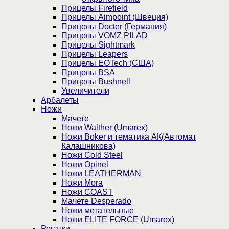
Прицелы Firefield
Прицелы Aimpoint (Швеция)
Прицелы Docter (Германия)
Прицелы VOMZ PILAD
Прицелы Sightmark
Прицелы Leapers
Прицелы EOTech (США)
Прицелы BSA
Прицелы Bushnell
Увеличители
Арбалеты
Ножи
Мачете
Ножи Walther (Umarex)
Ножи Boker и тематика АК(Автомат
Калашникова)
Ножи Cold Steel
Ножи Opinel
Ножи LEATHERMAN
Ножи Mora
Ножи COAST
Мачете Desperado
Ножи метательные
Ножи ELITE FORCE (Umarex)
Рогатки