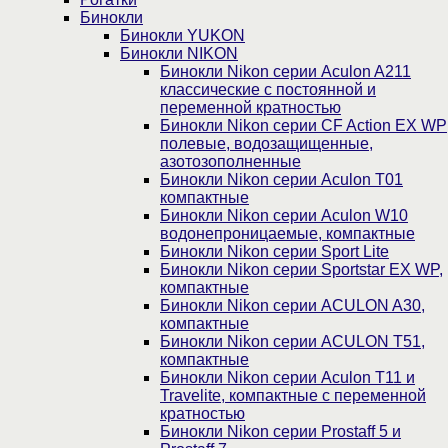
Бинокли
Бинокли YUKON
Бинокли NIKON
Бинокли Nikon серии Aculon A211
классические с постоянной и
переменной кратностью
Бинокли Nikon серии СF Action EX WP
полевые, водозащищенные,
азотозополненные
Бинокли Nikon серии Aculon T01
компактные
Бинокли Nikon серии Aculon W10
водонепроницаемые, компактные
Бинокли Nikon серии Sport Lite
Бинокли Nikon серии Sportstar EX WP,
компактные
Бинокли Nikon серии ACULON A30,
компактные
Бинокли Nikon серии ACULON Т51,
компактные
Бинокли Nikon серии Aculon T11 и
Travelite, компактные с переменной
кратностью
Бинокли Nikon серии Prostaff 5 и