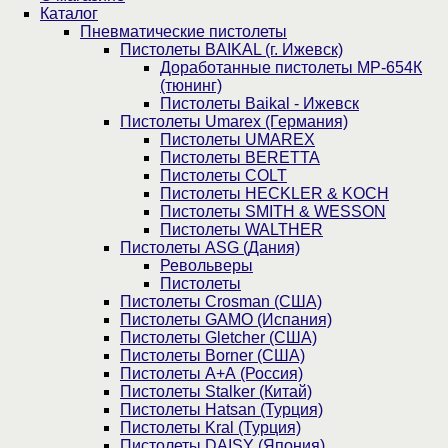
Каталог
Пнев­ма­ти­чес­кие пистолеты
Пистолеты BAIKAL (г. Ижевск)
Доработанные пистолеты МР-654К
(тюнинг)
Пистолеты Baikal - Ижевск
Пистолеты Umarex (Германия)
Пистолеты UMAREX
Пистолеты BERETTA
Пистолеты COLT
Пистолеты HECKLER & KOCH
Пистолеты SMITH & WESSON
Пистолеты WALTHER
Пистолеты ASG (Дания)
Револьверы
Пистолеты
Пистолеты Crosman (США)
Пистолеты GAMO (Испания)
Пистолеты Gletcher (США)
Пистолеты Borner (США)
Пистолеты А+А (Россия)
Пистолеты Stalker (Китай)
Пистолеты Hatsan (Турция)
Пистолеты Kral (Турция)
Пистолеты DAISY (Япония)