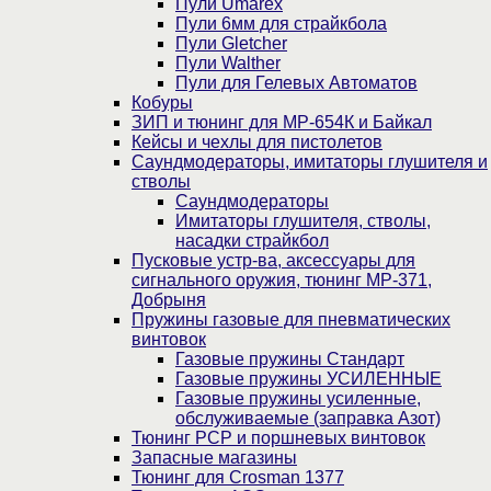
Пули Umarex
Пули 6мм для страйкбола
Пули Gletcher
Пули Walther
Пули для Гелевых Автоматов
Кобуры
ЗИП и тюнинг для МР-654К и Байкал
Кейсы и чехлы для пистолетов
Саундмодераторы, имитаторы глушителя и
стволы
Саундмодераторы
Имитаторы глушителя, стволы,
насадки страйкбол
Пусковые устр-ва, аксессуары для
сигнального оружия, тюнинг МР-371,
Добрыня
Пружины газовые для пневматических
винтовок
Газовые пружины Стандарт
Газовые пружины УСИЛЕННЫЕ
Газовые пружины усиленные,
обслуживаемые (заправка Азот)
Тюнинг PCP и поршневых винтовок
Запасные магазины
Тюнинг для Crosman 1377