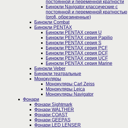
постоянной и переменной кратности
Бинокли Navigator классические с
постоянной и переменной кратностью
(profi, обрезиненные)
Бинокли Combat
Бинокли PENTAX
Бинокли PENTAX серия U
Бинокли PENTAX серия Papilio
Бинокли PENTAX серия S
Бинокли PENTAX серия PCF
Бинокли PENTAX серия DCF
Бинокли PENTAX серия UCF
Бинокли PENTAX серия Marine
Бинокли Veber
Бинокли театральные
Монокуляры
Монокуляры Carl Zeiss
Монокуляры Leica
Монокуляры Navigator
Фонари
Фонари Sightmark
Фонари WALTHER
Фонари COAST
Фонари GEEPAS
Фонари LED LENSER