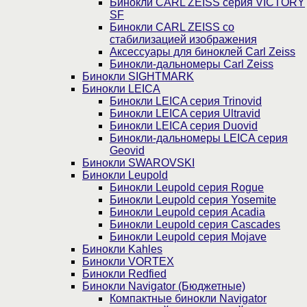
Бинокли CARL ZEISS серия VICTORY
SF
Бинокли CARL ZEISS со
стабилизацией изображения
Аксессуары для биноклей Carl Zeiss
Бинокли-дальномеры Carl Zeiss
Бинокли SIGHTMARK
Бинокли LEICA
Бинокли LEICA серия Trinovid
Бинокли LEICA серия Ultravid
Бинокли LEICA серия Duovid
Бинокли-дальномеры LEICA серия
Geovid
Бинокли SWAROVSKI
Бинокли Leupold
Бинокли Leupold серия Rogue
Бинокли Leupold серия Yosemite
Бинокли Leupold серия Acadia
Бинокли Leupold серия Cascades
Бинокли Leupold серия Mojave
Бинокли Kahles
Бинокли VORTEX
Бинокли Redfied
Бинокли Navigator (Бюджетные)
Компактные бинокли Navigator