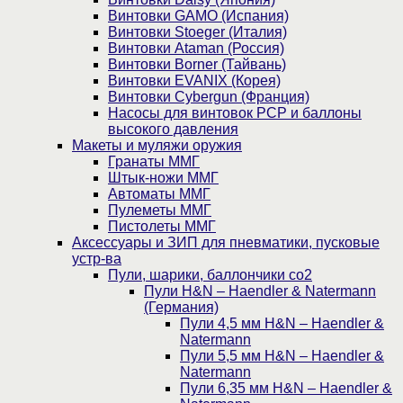
Винтовки GAMO (Испания)
Винтовки Stoeger (Италия)
Винтовки Ataman (Россия)
Винтовки Borner (Тайвань)
Винтовки EVANIX (Корея)
Винтовки Cybergun (Франция)
Насосы для винтовок PCP и баллоны
высокого давления
Макеты и муляжи оружия
Гранаты ММГ
Штык-ножи ММГ
Автоматы ММГ
Пулеметы ММГ
Пистолеты ММГ
Аксессуары и ЗИП для пневматики, пусковые
устр-ва
Пули, шарики, баллончики со2
Пули H&N – Haendler & Natermann
(Германия)
Пули 4,5 мм H&N – Haendler &
Natermann
Пули 5,5 мм H&N – Haendler &
Natermann
Пули 6,35 мм H&N – Haendler &