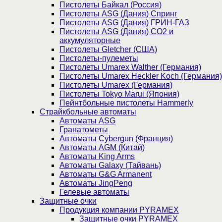
Пистолеты Байкал (Россия)
Пистолеты ASG (Дания) Спринг
Пистолеты ASG (Дания) ГРИН-ГАЗ
Пистолеты ASG (Дания) CO2 и
аккумуляторные
Пистолеты Gletcher (США)
Пистолеты-пулеметы
Пистолеты Umarex Walther (Германия)
Пистолеты Umarex Heckler Koch (Германия)
Пистолеты Umarex (Германия)
Пистолеты Tokyo Marui (Япония)
Пейнтбольные пистолеты Hammerly
Страйкбольные автоматы
Автоматы ASG
Гранатометы
Автоматы Cybergun (Франция)
Автоматы AGM (Китай)
Автоматы King Arms
Автоматы Galaxy (Тайвань)
Автоматы G&G Armanent
Автоматы JingPeng
Гелевые автоматы
Защитные очки
Продукция компании PYRAMEX
Защитные очки PYRAMEX