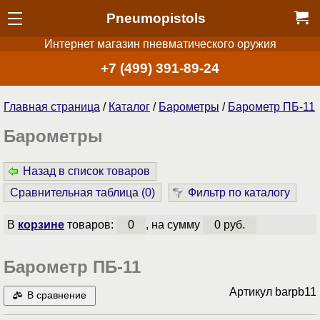
Pneumopistols
Интернет магазин пневматического оружия
+7 (499) 391-89-24
Главная страница
/
Каталог
/
Барометры
/
Барометр ПБ-11
Барометры
Назад в список товаров
Сравнительная таблица (
0
)
Фильтр по каталогу
В
корзине
товаров:
0
, на сумму
0 руб.
Барометр ПБ-11
Артикул
barpb11
В сравнение