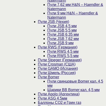
Natermann
Пули 7,62 мм H&N – Haendler &
Natermann
Пули 9 мм H&N – Haendler &
Natermann
Пули JSB (Чехия)
Пули JSB 4,5 мм
Пули JSB 5,5 мм
Пули JSB 6,35 мм
Пули JSB 7,62 мм
Пули JSB 9 мм
Пули RWS (Германия)
Пули RWS 4,5 мм
Пули RWS 5,5 мм
Пули Stoeger (Германия)
Пули Crosman (США)
Пули GAMO (Испания)
Пули Шмель (Россия)
Пули Borner
Пули свинцовые Borner кал. 4,5
мм
Шарики BB Borner кал. 4,5 мм
Пули Apolo (Аргентина)
Пули ASG 4,5мм
Баллоны CO2 и Грин газ