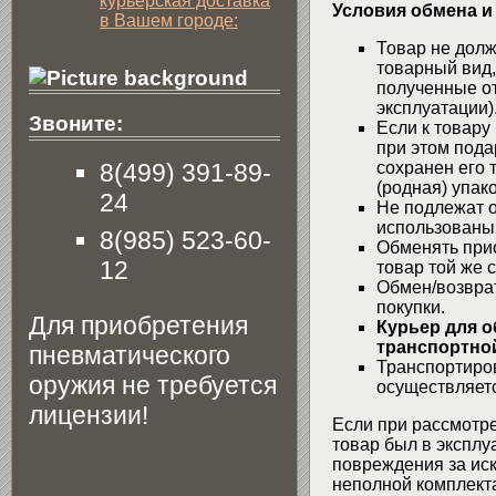
курьерская доставка
Условия обмена и
в Вашем городе:
Товар не долж
товарный вид,
полученные от
эксплуатации)
Звоните:
Если к товару
при этом пода
8(499) 391-89-
сохранен его 
(родная) упако
24
Не подлежат о
использованы
8(985) 523-60-
Обменять при
12
товар той же 
Обмен/возвра
покупки.
Для приобретения
Курьер для о
транспортной
пневматического
Транспортиров
оружия не требуется
осуществляетс
лицензии!
Если при рассмотре
товар был в эксплу
повреждения за ис
неполной комплекта