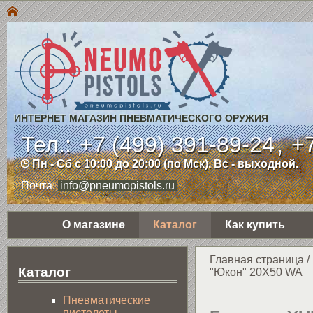
ИНТЕРНЕТ МАГАЗИН ПНЕВМАТИЧЕСКОГО ОРУЖИЯ
Тел.:
+7 (499) 391-89-24
,
+7
Пн - Сб с 10:00 до 20:00 (по Мск). Вс - выходной.
Почта:
info@pneumopistols.ru
О магазине
Каталог
Как купить
Главная страница
/
Каталог
"Юкон" 20Х50 WA
Пнев­ма­ти­чес­кие
пистолеты