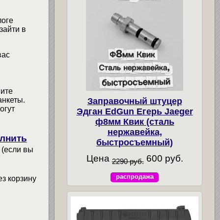
логе
зайти в
вас
мите
анкеты.
Заправочный штуцер
огут
Эдган EdGun Егерь Jaeger
ф8мм Квик (сталь
нержавейка,
лнить
быстросъемный)
 (если вы
Цена
600 руб.
2290 руб.
распродажа
ез корзину