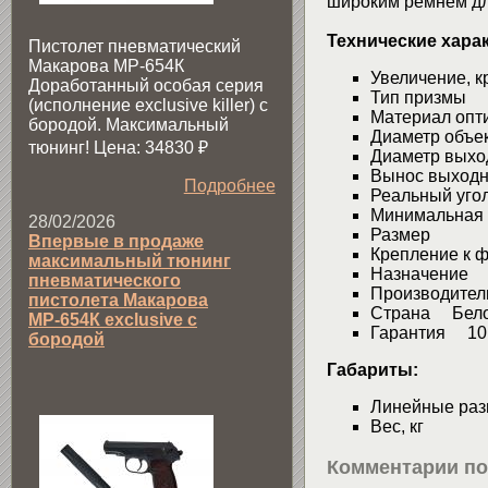
широким ремнём дл
Технические хара
Пистолет пневматический
Макарова МР-654К
Увелич
Доработанный особая серия
Тип 
(исполнение exclusive killer) с
Матери
бородой. Максимальный
Диаметр об
тюнинг! Цена: 34830
₽
Диаметр в
Вынос вы
Подробнее
Реальны
Минимальная
28/02/2026
Разме
Впервые в продаже
Крепление 
максимальный тюнинг
Назначен
пневматического
Производител
пистолета Макарова
Страна Бело
МР-654К exclusive с
Гарантия 10 
бородой
Габариты:
Линейны
Вес
Комментарии по