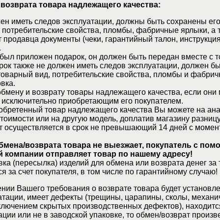
 возврата товара надлежащего качества:
ен иметь следов эксплуатации, должны быть сохранены его
 потребительские свойства, пломбы, фабричные ярлыки, а 
 продавца документы (чеки, гарантийный талон, инструкция
.
 был приложен подарок, он должен быть передан вместе с 
рок также не должен иметь следов эксплуатации, должен б
товарный вид, потребительские свойства, пломбы и фабрич
вка.
бмену и возврату товары надлежащего качества, если они 
 исключительно приобретающим его покупателем.
обретенный товар надлежащего качества Вы можете на ан
стоимости или на другую модель, доплатив магазину разницу
т осуществляется в срок не превышающий 14 дней с момен
бмена/возврата товара не выезжает, покупатель с по
 компании отправляет товар по нашему адресу!
ка (пересылка) изделий для обмена или возврата денег за 
я за счет покупателя, в том числе по гарантийному случаю!
нии Вашего требования о возврате товара будет установле
атации, имеет дефекты (трещины, царапины, сколы, механи
ключением скрытых производственных дефектов), находитс
ции или не в заводской упаковке, то обмен/возврат произв