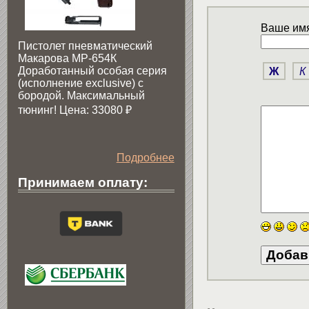
Ваше имя
Пистолет пневматический
Макарова МР-654К
Доработанный особая серия
Ж
К
(исполнение exclusive) c
бородой. Максимальный
тюнинг! Цена: 33080
₽
Подробнее
Принимаем оплату: