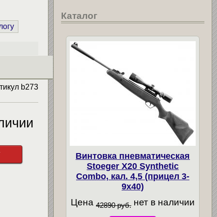
Каталог
логу
тикул
b273
личии
у
Винтовка пневматическая
Stoeger X20 Synthetic
Combo, кал. 4,5 (прицел 3-
9х40)
Цена
нет в наличии
42890 руб.