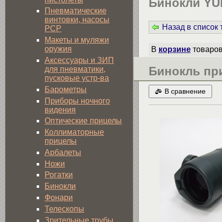
Бинокли Y
Пневматические
винтовки, насосы
Назад в список
PCP
Макеты и муляжи
оружия
В
корзине
товаро
Аксессуары и ЗИП
Бинокль пр
для пневматики,
пусковые устр-ва
Барометры
В сравнение
Приборы ночного
видения
Оптические прицелы
Коллиматорные
прицелы
Арбалеты
Ножи
Рогатки
Бинокли
Фонари
Телескопы
Зрительные трубы