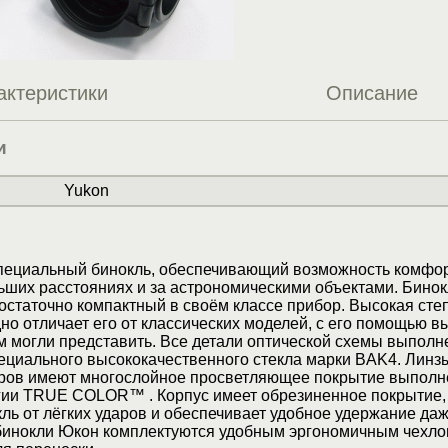
актеристики
Описание
и
Yukon
специальный бинокль, обеспечивающий возможность комфо
ьших расстояниях и за астрономическими объектами. Бино
остаточно компактный в своём классе прибор. Высокая сте
о отличает его от классических моделей, с его помощью в
м могли представить. Все детали оптической схемы выполн
ециального высококачественного стекла марки BAK4. Линз
яров имеют многослойное просветляющее покрытие выполн
гии TRUE COLOR™ . Корпус имеет обрезиненное покрытие,
ь от лёгких ударов и обеспечивает удобное удержание даж
 бинокли Юкон комплектуются удобным эргономичным чехло