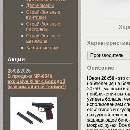
Дальномеры
Страйкбольные
винтовки
Страйкбольные
Хар
пистолеты
Страйкбольные
автоматы
Характеристик
Защитные очки
Производитель
:
Акции
Описание
28/02/2026
В продаже МР-654К
Юкон 20x50
- это 
exclusive killer с бородой
наблюдения на бол
(максимальный тюнинг)!
20x50 - мощный и д
приближения выгодн
увидеть больше, че
использованием сп
объективов и окул
вакуумной техноло
защищающее бинокл
мокрых руках. Все