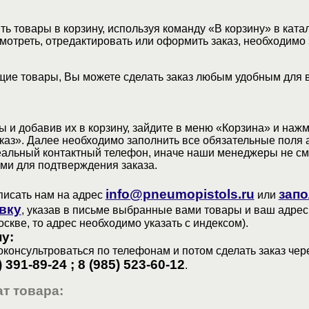
ь товары в корзину, используя команду «В корзину» в ката
мотреть, отредактировать или оформить заказ, необходимо 
ие товары, Вы можете сделать заказ любым удобным для 
 и добавив их в корзину, зайдите в меню «Корзина» и наж
аз». Далее необходимо заполнить все обязательные поля 
еальный контактный телефон, иначе наши менеджеры не см
ами для подтверждения заказа.
info@pneumopistols.ru
запо
писать нам на адрес
или
вку
, указав в письме выбранные вами товары и ваш адрес
оскве, то адрес необходимо указать с индексом).
у:
консультроваться по телефонам и потом сделать заказ чер
) 391-89-24 ; 8 (985) 523-60-12
.
т товара: