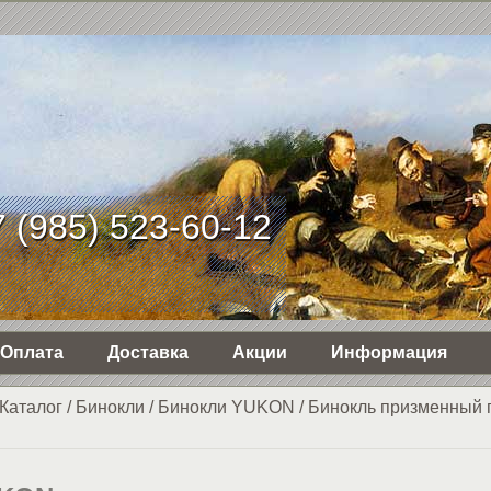
 (985) 523-60-12
Оплата
Доставка
Акции
Информация
Каталог
/
Бинокли
/
Бинокли YUKON
/
Бинокль призменный 