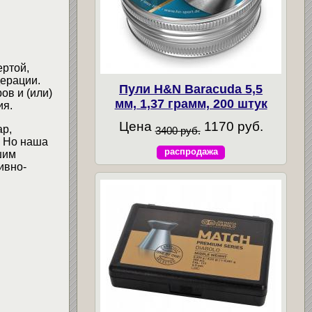
ертой,
ерации.
Пули H&N Baracuda 5,5
ов и (или)
мм, 1,37 грамм, 200 штук
ия.
Цена
1170 руб.
ар,
3400 руб.
. Но наша
распродажа
шим
ивно-