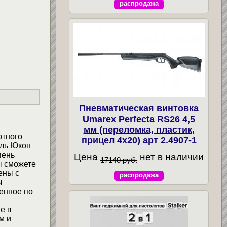
распродажа
Пневматическая винтовка
Umarex Perfecta RS26 4,5
мм (переломка, пластик,
ртного
прицел 4x20) арт 2.4907-1
кль Юкон
пень
Цена
нет в наличии
17140 руб.
ы сможете
ены с
распродажа
ы
енное по
е в
м и