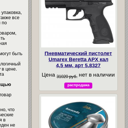
 упаковка,
также все
 по
товаром,
ыть
ная
Пневматический пистолет
могут быть
Umarex Beretta APX кал
алогичный
4,5 мм, арт 5.8327
 в цене.
Цена
нет в наличии
та
31020 руб.
мощью
распродажа
товар
но, что
ческие
я в
еден не