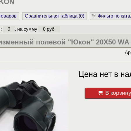
UKON
 товаров
Сравнительная таблица (
0
)
Фильтр по ката
в:
0
, на сумму
0 руб.
изменный полевой "Юкон" 20Х50 WA
Ар
Цена нет в на
В корзин