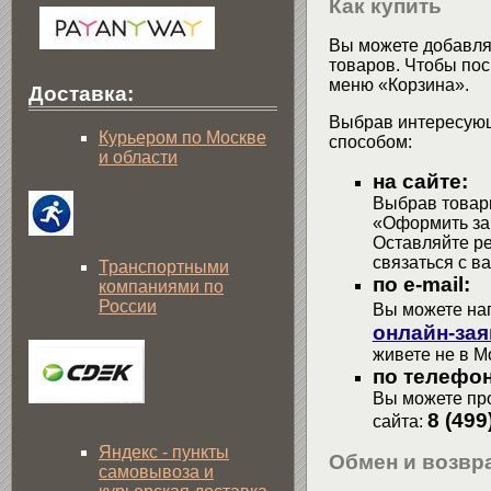
Как купить
Вы можете добавлят
товаров. Чтобы пос
меню «Корзина».
Доставка:
Выбрав интересующ
Курьером по Москве
способом:
и области
на сайте:
Выбрав товары
«Оформить зак
Оставляйте р
связаться с в
Транспортными
по e-mail:
компаниями по
России
Вы можете на
онлайн-зая
живете не в М
по телефон
Вы можете про
8 (499
сайта:
Яндекс - пункты
Обмен и возвра
самовывоза и