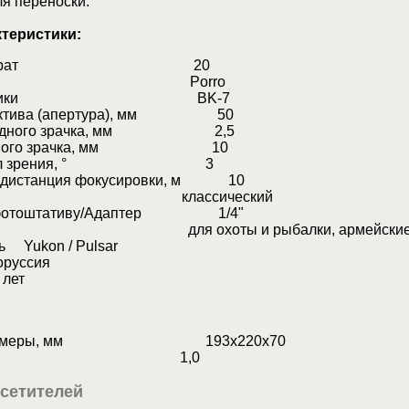
я переноски.
ктеристики:
ение, крат 20
призмы Porro
ал оптики BK-7
ъектива (апертура), мм 50
ыходного зрачка, мм 2,5
ходного зрачка, мм 10
й угол зрения, ° 3
 дистанция фокусировки, м 10
р классический
к фотоштативу/Адаптер 1/4"
ие для охоты и рыбалки, армейские/п
ь Yukon / Pulsar
руссия
лет
е размеры, мм 193x220x70
, кг 1,0
сетителей