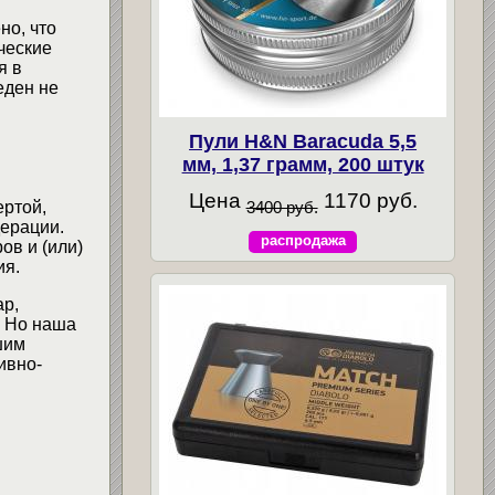
но, что
ческие
я в
еден не
Пули H&N Baracuda 5,5
мм, 1,37 грамм, 200 штук
Цена
1170 руб.
3400 руб.
ертой,
ерации.
распродажа
ов и (или)
ия.
ар,
. Но наша
шим
ивно-