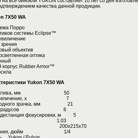
 на все бинокли YUKON составляет 10 лет со дня изготовле
одтверждением качества данной продукции.
on 7Х50 WA
хема Порро
тивов системы Eclipse™
увеличение
 зрения
овый объектив
осветленная оптика
нный
 корпус Rubber Armor™
осила
ктеристики Yukon 7Х50 WA
 объектива, мм 50
ое увеличение, х 7
ыходного зрачка, мм 21
ения, градусов 6
 дистанция фокусировки, м 5
а, кг 1.03
ы, мм 200x215x70
репления, дюйм 1/4
ь Yukon / Pulsar