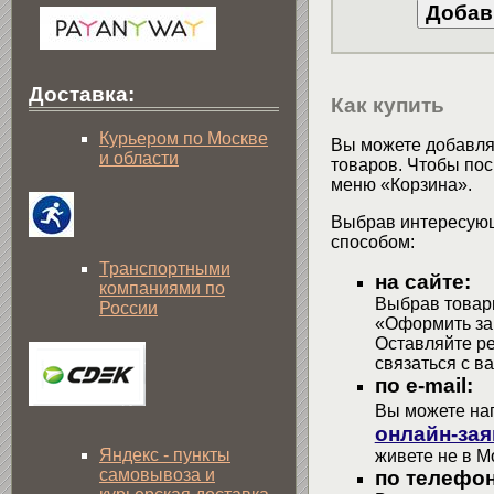
Доставка:
Как купить
Курьером по Москве
Вы можете добавлят
и области
товаров. Чтобы пос
меню «Корзина».
Выбрав интересующ
способом:
Транспортными
на сайте:
компаниями по
Выбрав товары
России
«Оформить зак
Оставляйте р
связаться с в
по e-mail:
Вы можете на
онлайн-зая
Яндекс - пункты
живете не в М
самовывоза и
по телефон