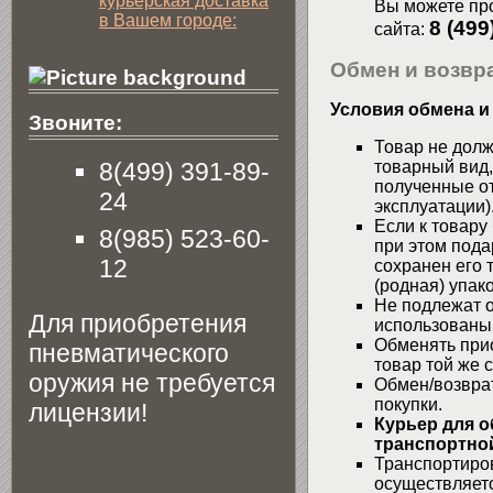
курьерская доставка
Вы можете про
в Вашем городе:
8 (499
сайта:
Обмен и возвра
Условия обмена и
Звоните:
Товар не долж
8(499) 391-89-
товарный вид,
полученные от
24
эксплуатации)
Если к товару
8(985) 523-60-
при этом пода
12
сохранен его 
(родная) упако
Не подлежат о
Для приобретения
использованы
Обменять при
пневматического
товар той же 
оружия не требуется
Обмен/возвра
покупки.
лицензии!
Курьер для о
транспортной
Транспортиров
осуществляетс