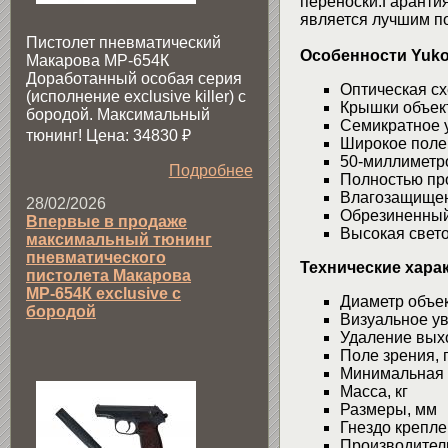
переноски.Гарантия
является лучшим п
Пистолет пневматический
Особенности Yuk
Макарова МР-654К
Доработанный особая серия
Оптическая с
(исполнение exclusive killer) с
Крышки объек
бородой. Максимальный
Семикратное 
тюнинг! Цена: 34830
₽
Широкое поле
50-миллиметр
Подробнее
Полностью пр
Влагозащище
28/02/2026
Обрезиненный
Впервые в продаже
Высокая свет
максимальный тюнинг
пневматического
Технические хара
пистолета Макарова
МР-654К exclusive с
Диаметр
бородой
Визуальн
Удаление в
Поле зр
Минимальная
Масс
Размер
Гнездо к
Производител