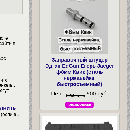
логе
зайти в
вас
Заправочный штуцер
Эдган EdGun Егерь Jaeger
ф8мм Квик (сталь
нержавейка,
мите
быстросъемный)
анкеты.
огут
Цена
600 руб.
2290 руб.
распродажа
лнить
 (если вы