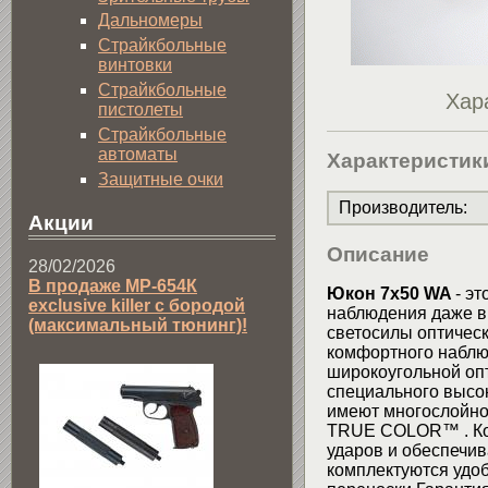
Дальномеры
Страйкбольные
винтовки
Страйкбольные
Хар
пистолеты
Страйкбольные
автоматы
Характеристик
Защитные очки
Производитель
:
Акции
Описание
28/02/2026
В продаже МР-654К
Юкон 7x50 WA
- э
exclusive killer с бородой
наблюдения даже в 
(максимальный тюнинг)!
светосилы оптичес
комфортного наблю
широкоугольной оп
специального высок
имеют многослойно
TRUE COLOR™ . Кор
ударов и обеспечив
комплектуются удо