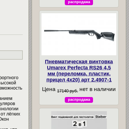
распродажа
Пневматическая винтовка
Umarex Perfecta RS26 4,5
мм (переломка, пластик,
фортного
прицел 4x20) арт 2.4907-1
высокой
озможность
Цена
нет в наличии
17140 руб.
ванием
распродажа
куляров
хнологии
от лёгких
Юкон