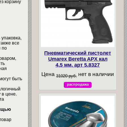
ез корзину
 упаковка,
также все
 по
Пневматический пистолет
товаром,
Umarex Beretta APX кал
ыть
4,5 мм, арт 5.8327
ная
Цена
нет в наличии
31020 руб.
могут быть
распродажа
алогичный
 в цене.
та
мощью
товар