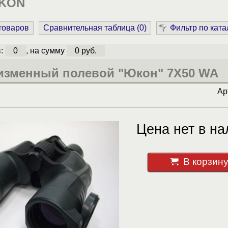
UKON
 товаров
Сравнительная таблица (
0
)
Фильтр по ката
в:
0
, на сумму
0 руб.
изменный полевой "Юкон" 7Х50 WA
Ар
Цена нет в на
В корзин