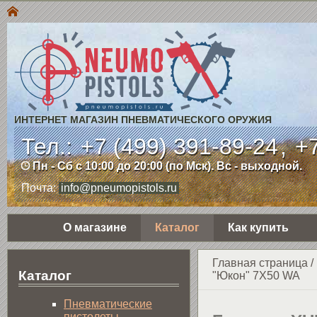
ИНТЕРНЕТ МАГАЗИН ПНЕВМАТИЧЕСКОГО ОРУЖИЯ
Тел.:
+7 (499) 391-89-24
,
+7
Пн - Сб с 10:00 до 20:00 (по Мск). Вс - выходной.
Почта:
info@pneumopistols.ru
О магазине
Каталог
Как купить
Главная страница
/
Каталог
"Юкон" 7Х50 WA
Пнев­ма­ти­чес­кие
пистолеты