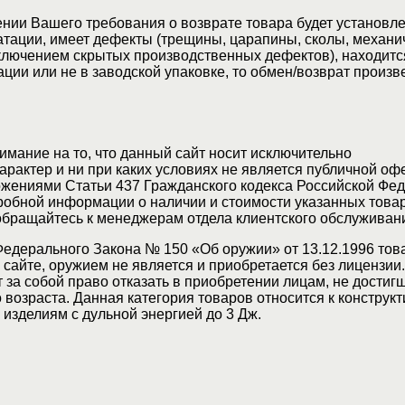
нии Вашего требования о возврате товара будет установле
атации, имеет дефекты (трещины, царапины, сколы, механи
ключением скрытых производственных дефектов), находитс
ции или не в заводской упаковке, то обмен/возврат произв
мание на то, что данный сайт носит исключительно
актер и ни при каких условиях не является публичной оф
жениями Статьи 437 Гражданского кодекса Российской Фед
обной информации о наличии и стоимости указанных товар
 обращайтесь к менеджерам отдела клиентского обслуживан
Федерального Закона № 150 «Об оружии» от 13.12.1996 тов
сайте, оружием не является и приобретается без лицензии
 за собой право отказать в приобретении лицам, не достиг
возраста. Данная категория товаров относится к конструкт
изделиям с дульной энергией до 3 Дж.