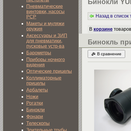
Бинокли Y
Пневматические
винтовки, насосы
Назад в список
PCP
Макеты и муляжи
оружия
В
корзине
товаро
Аксессуары и ЗИП
Бинокль пр
для пневматики,
пусковые устр-ва
Барометры
В сравнение
Приборы ночного
видения
Оптические прицелы
Коллиматорные
прицелы
Арбалеты
Ножи
Рогатки
Бинокли
Фонари
Телескопы
Зрительные трубы