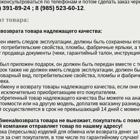
консультроваться по телефонам и потом сделать заказ чер
) 391-89-24 ; 8 (985) 523-60-12
.
т товара:
 возврата товара надлежащего качества:
ен иметь следов эксплуатации, должны быть сохранены его
 потребительские свойства, пломбы, фабричные ярлыки, а 
 продавца документы (чеки, гарантийный талон, инструкция
.
 был приложен подарок, он должен быть передан вместе с 
рок также не должен иметь следов эксплуатации, должен б
товарный вид, потребительские свойства, пломбы и фабрич
вка.
бмену и возврату товары надлежащего качества, если они 
 исключительно приобретающим его покупателем.
обретенный товар надлежащего качества Вы можете на ан
стоимости или на другую модель, доплатив магазину разницу
т осуществляется в срок не превышающий 14 дней с момен
бмена/возврата товара не выезжает, покупатель с по
 компании отправляет товар по нашему адресу!
ка (пересылка) изделий для обмена или возврата денег за 
я за счет покупателя, в том числе по гарантийному случаю!