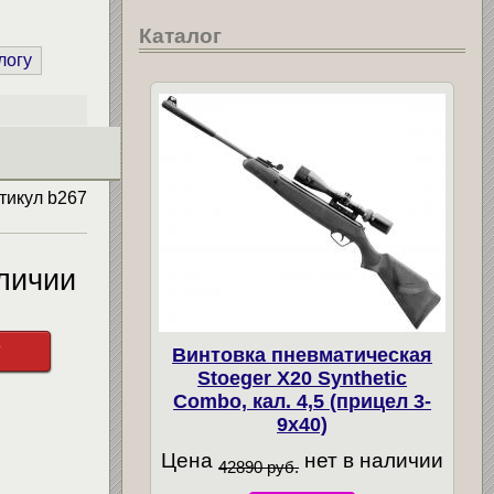
Каталог
логу
тикул
b267
личии
у
Винтовка пневматическая
Stoeger X20 Synthetic
Combo, кал. 4,5 (прицел 3-
9х40)
Цена
нет в наличии
42890 руб.