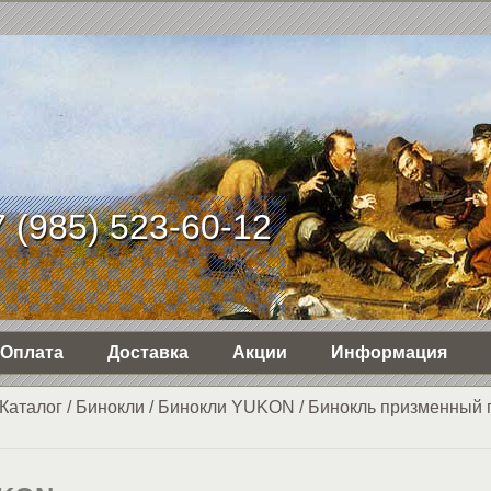
 (985) 523-60-12
Оплата
Доставка
Акции
Информация
Каталог
/
Бинокли
/
Бинокли YUKON
/
Бинокль призменный 