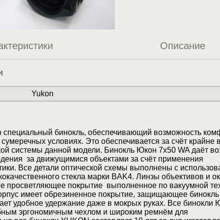
актеристики
Описание
и
Yukon
то специальный бинокль, обеспечивающий возможность ком
сумеречных условиях. Это обеспечивается за счёт крайне 
кой системы данной модели. Бинокль Юкон 7х50 WA даёт в
дения за движущимися объектами за счёт применения
тики. Все детали оптической схемы выполнены с использо
окачественного стекла марки BAK4. Линзы объективов и о
е просветляющее покрытие выполненное по вакуумной те
пус имеет обрезиненное покрытие, защищающее бинокль 
ает удобное удержание даже в мокрых руках. Все бинокли 
бным эргономичным чехлом и широким ремнём для