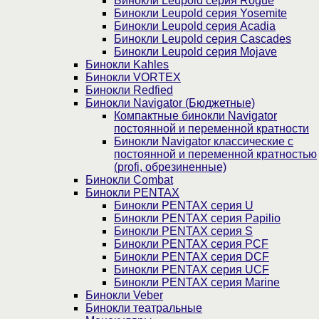
Бинокли Leupold серия Rogue
Бинокли Leupold серия Yosemite
Бинокли Leupold серия Acadia
Бинокли Leupold серия Cascades
Бинокли Leupold серия Mojave
Бинокли Kahles
Бинокли VORTEX
Бинокли Redfied
Бинокли Navigator (Бюджетные)
Компактные бинокли Navigator
постоянной и переменной кратности
Бинокли Navigator классические с
постоянной и переменной кратностью
(profi, обрезиненные)
Бинокли Combat
Бинокли PENTAX
Бинокли PENTAX серия U
Бинокли PENTAX серия Papilio
Бинокли PENTAX серия S
Бинокли PENTAX серия PCF
Бинокли PENTAX серия DCF
Бинокли PENTAX серия UCF
Бинокли PENTAX серия Marine
Бинокли Veber
Бинокли театральные