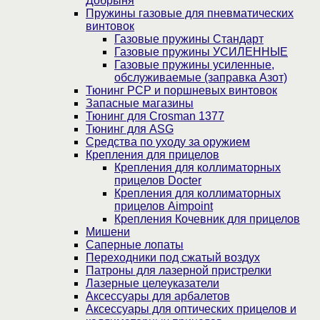
Добрыня
Пружины газовые для пневматических
винтовок
Газовые пружины Стандарт
Газовые пружины УСИЛЕННЫЕ
Газовые пружины усиленные,
обслуживаемые (заправка Азот)
Тюнинг PCP и поршневых винтовок
Запасные магазины
Тюнинг для Crosman 1377
Тюнинг для ASG
Средства по уходу за оружием
Крепления для прицелов
Крепления для коллиматорных
прицелов Docter
Крепления для коллиматорных
прицелов Aimpoint
Крепления Кочевник для прицелов
Мишени
Саперные лопаты
Переходники под сжатый воздух
Патроны для лазерной пристрелки
Лазерные целеуказатели
Аксессуары для арбалетов
Аксессуары для оптических прицелов и