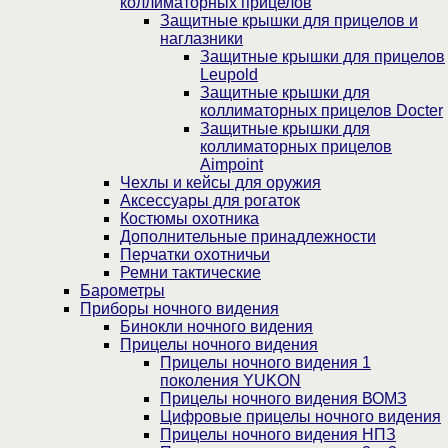
коллиматорных прицелов
Защитные крышки для прицелов и
наглазники
Защитные крышки для прицелов
Leupold
Защитные крышки для
коллиматорных прицелов Docter
Защитные крышки для
коллиматорных прицелов
Aimpoint
Чехлы и кейсы для оружия
Аксессуары для рогаток
Костюмы охотника
Дополнительные принадлежности
Перчатки охотничьи
Ремни тактические
Барометры
Приборы ночного видения
Бинокли ночного видения
Прицелы ночного видения
Прицелы ночного видения 1
поколения YUKON
Прицелы ночного видения ВОМЗ
Цифровые прицелы ночного видения
Прицелы ночного видения НПЗ