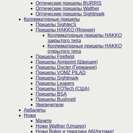
Оптические прицелы BURRIS
Оптические прицелы Walther
Оптические прицелы Sightmark
Коллиматорные прицелы
Прицелы SightecS
Прицелы HAKKO (Япония)
Коллиматорные прицелы HAKKO
закрытого типа
Коллиматорные прицелы HAKKO
открытого типа
Прицелы Firefield
Прицелы Aimpoint (Швеция)
Прицелы Docter (Германия)
Прицелы VOMZ PILAD
Прицелы Sightmark
Прицелы Leapers
Прицелы EOTech (США)
Прицелы BSA
Прицелы Bushnell
Увеличители
Арбалеты
Ножи
Мачете
Ножи Walther (Umarex)
Ножи Boker и тематика АК(Автомат