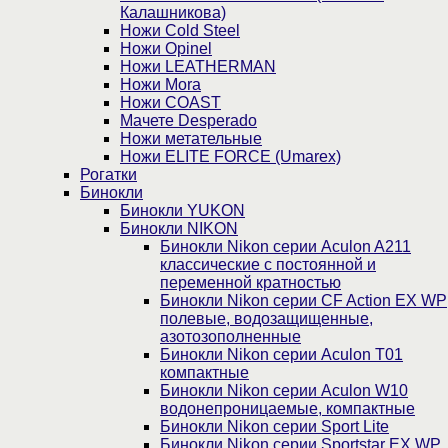
Калашникова)
Ножи Cold Steel
Ножи Opinel
Ножи LEATHERMAN
Ножи Mora
Ножи COAST
Мачете Desperado
Ножи метательные
Ножи ELITE FORCE (Umarex)
Рогатки
Бинокли
Бинокли YUKON
Бинокли NIKON
Бинокли Nikon серии Aculon A211
классические с постоянной и
переменной кратностью
Бинокли Nikon серии СF Action EX WP
полевые, водозащищенные,
азотозополненные
Бинокли Nikon серии Aculon T01
компактные
Бинокли Nikon серии Aculon W10
водонепроницаемые, компактные
Бинокли Nikon серии Sport Lite
Бинокли Nikon серии Sportstar EX WP,