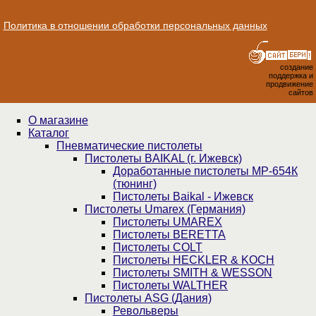
Политика в отношении обработки персональных данных
создание
поддержка и
продвижение
сайтов
О магазине
Каталог
Пнев­ма­ти­чес­кие пистолеты
Пистолеты BAIKAL (г. Ижевск)
Доработанные пистолеты МР-654К
(тюнинг)
Пистолеты Baikal - Ижевск
Пистолеты Umarex (Германия)
Пистолеты UMAREX
Пистолеты BERETTA
Пистолеты COLT
Пистолеты HECKLER & KOCH
Пистолеты SMITH & WESSON
Пистолеты WALTHER
Пистолеты ASG (Дания)
Револьверы