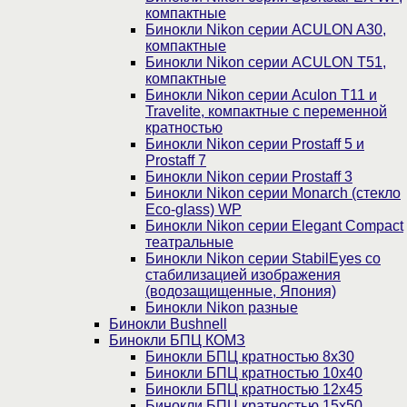
компактные
Бинокли Nikon серии ACULON A30,
компактные
Бинокли Nikon серии ACULON Т51,
компактные
Бинокли Nikon серии Aculon T11 и
Travelite, компактные с переменной
кратностью
Бинокли Nikon серии Prostaff 5 и
Prostaff 7
Бинокли Nikon серии Prostaff 3
Бинокли Nikon серии Monarch (стекло
Eco-glass) WP
Бинокли Nikon серии Elegant Compact
театральные
Бинокли Nikon серии StabilEyes со
стабилизацией изображения
(водозащищенные, Япония)
Бинокли Nikon разные
Бинокли Bushnell
Бинокли БПЦ КОМЗ
Бинокли БПЦ кратностью 8х30
Бинокли БПЦ кратностью 10х40
Бинокли БПЦ кратностью 12х45
Бинокли БПЦ кратностью 15х50