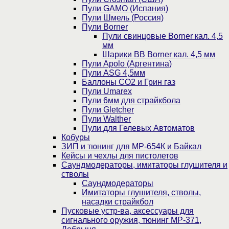
Пули GAMO (Испания)
Пули Шмель (Россия)
Пули Borner
Пули свинцовые Borner кал. 4,5
мм
Шарики BB Borner кал. 4,5 мм
Пули Apolo (Аргентина)
Пули ASG 4,5мм
Баллоны CO2 и Грин газ
Пули Umarex
Пули 6мм для страйкбола
Пули Gletcher
Пули Walther
Пули для Гелевых Автоматов
Кобуры
ЗИП и тюнинг для МР-654К и Байкал
Кейсы и чехлы для пистолетов
Саундмодераторы, имитаторы глушителя и
стволы
Саундмодераторы
Имитаторы глушителя, стволы,
насадки страйкбол
Пусковые устр-ва, аксессуары для
сигнального оружия, тюнинг МР-371,