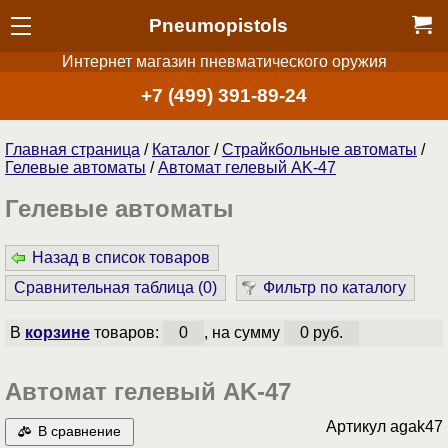
Pneumopistols
Интернет магазин пневматического оружия
+7 (499) 391-89-24
Главная страница
/
Каталог
/
Страйкбольные автоматы
/
Гелевые автоматы
/
Автомат гелевый AK-47
Гелевые автоматы
Назад в список товаров
Сравнительная таблица (
0
)
Фильтр по каталогу
В
корзине
товаров:
0
, на сумму
0 руб.
Автомат гелевый AK-47
Артикул
agak47
В сравнение