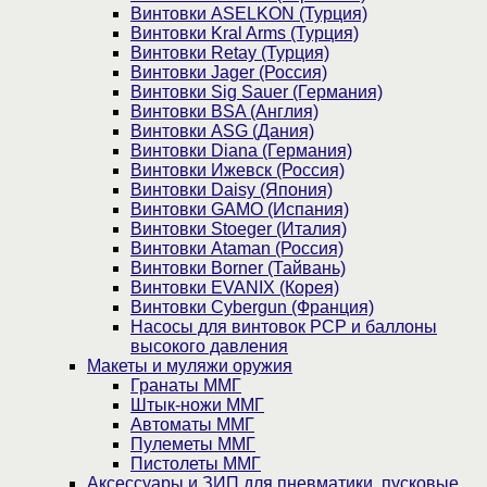
Винтовки ASELKON (Турция)
Винтовки Kral Arms (Турция)
Винтовки Retay (Турция)
Винтовки Jager (Россия)
Винтовки Sig Sauer (Германия)
Винтовки BSA (Англия)
Винтовки ASG (Дания)
Винтовки Diana (Германия)
Винтовки Ижевск (Россия)
Винтовки Daisy (Япония)
Винтовки GAMO (Испания)
Винтовки Stoeger (Италия)
Винтовки Ataman (Россия)
Винтовки Borner (Тайвань)
Винтовки EVANIX (Корея)
Винтовки Cybergun (Франция)
Насосы для винтовок PCP и баллоны
высокого давления
Макеты и муляжи оружия
Гранаты ММГ
Штык-ножи ММГ
Автоматы ММГ
Пулеметы ММГ
Пистолеты ММГ
Аксессуары и ЗИП для пневматики, пусковые