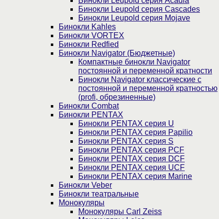
Бинокли Leupold серия Acadia
Бинокли Leupold серия Cascades
Бинокли Leupold серия Mojave
Бинокли Kahles
Бинокли VORTEX
Бинокли Redfied
Бинокли Navigator (Бюджетные)
Компактные бинокли Navigator
постоянной и переменной кратности
Бинокли Navigator классические с
постоянной и переменной кратностью
(profi, обрезиненные)
Бинокли Combat
Бинокли PENTAX
Бинокли PENTAX серия U
Бинокли PENTAX серия Papilio
Бинокли PENTAX серия S
Бинокли PENTAX серия PCF
Бинокли PENTAX серия DCF
Бинокли PENTAX серия UCF
Бинокли PENTAX серия Marine
Бинокли Veber
Бинокли театральные
Монокуляры
Монокуляры Carl Zeiss