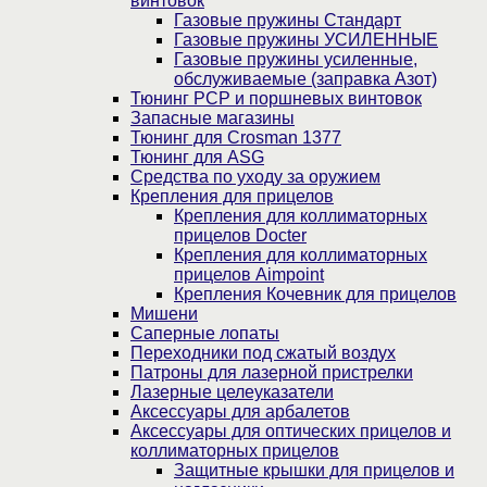
винтовок
Газовые пружины Стандарт
Газовые пружины УСИЛЕННЫЕ
Газовые пружины усиленные,
обслуживаемые (заправка Азот)
Тюнинг PCP и поршневых винтовок
Запасные магазины
Тюнинг для Crosman 1377
Тюнинг для ASG
Средства по уходу за оружием
Крепления для прицелов
Крепления для коллиматорных
прицелов Docter
Крепления для коллиматорных
прицелов Aimpoint
Крепления Кочевник для прицелов
Мишени
Саперные лопаты
Переходники под сжатый воздух
Патроны для лазерной пристрелки
Лазерные целеуказатели
Аксессуары для арбалетов
Аксессуары для оптических прицелов и
коллиматорных прицелов
Защитные крышки для прицелов и