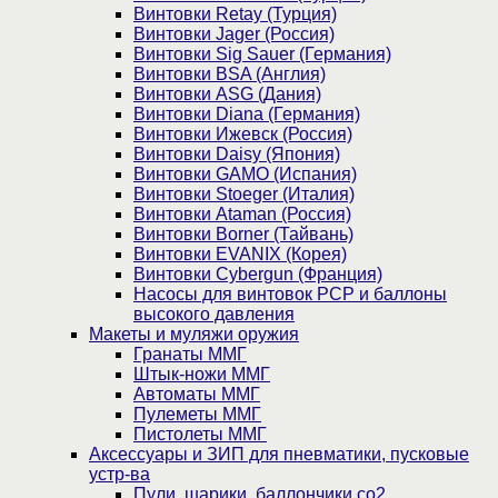
Винтовки Retay (Турция)
Винтовки Jager (Россия)
Винтовки Sig Sauer (Германия)
Винтовки BSA (Англия)
Винтовки ASG (Дания)
Винтовки Diana (Германия)
Винтовки Ижевск (Россия)
Винтовки Daisy (Япония)
Винтовки GAMO (Испания)
Винтовки Stoeger (Италия)
Винтовки Ataman (Россия)
Винтовки Borner (Тайвань)
Винтовки EVANIX (Корея)
Винтовки Cybergun (Франция)
Насосы для винтовок PCP и баллоны
высокого давления
Макеты и муляжи оружия
Гранаты ММГ
Штык-ножи ММГ
Автоматы ММГ
Пулеметы ММГ
Пистолеты ММГ
Аксессуары и ЗИП для пневматики, пусковые
устр-ва
Пули, шарики, баллончики со2