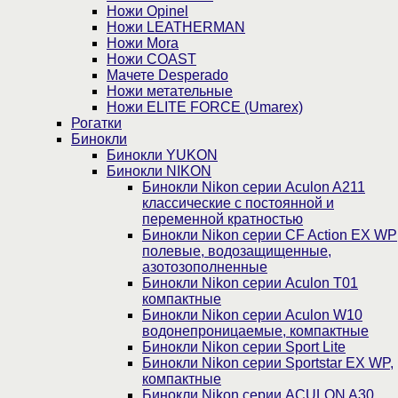
Ножи Opinel
Ножи LEATHERMAN
Ножи Mora
Ножи COAST
Мачете Desperado
Ножи метательные
Ножи ELITE FORCE (Umarex)
Рогатки
Бинокли
Бинокли YUKON
Бинокли NIKON
Бинокли Nikon серии Aculon A211
классические с постоянной и
переменной кратностью
Бинокли Nikon серии СF Action EX WP
полевые, водозащищенные,
азотозополненные
Бинокли Nikon серии Aculon T01
компактные
Бинокли Nikon серии Aculon W10
водонепроницаемые, компактные
Бинокли Nikon серии Sport Lite
Бинокли Nikon серии Sportstar EX WP,
компактные
Бинокли Nikon серии ACULON A30,