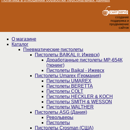
создание
поддержка и
продвижение
сайтов
О магазине
Каталог
Пнев­ма­ти­чес­кие пистолеты
Пистолеты BAIKAL (г. Ижевск)
Доработанные пистолеты МР-654К
(тюнинг)
Пистолеты Baikal - Ижевск
Пистолеты Umarex (Германия)
Пистолеты UMAREX
Пистолеты BERETTA
Пистолеты COLT
Пистолеты HECKLER & KOCH
Пистолеты SMITH & WESSON
Пистолеты WALTHER
Пистолеты ASG (Дания)
Револьверы
Пистолеты
Пистолеты Crosman (США)