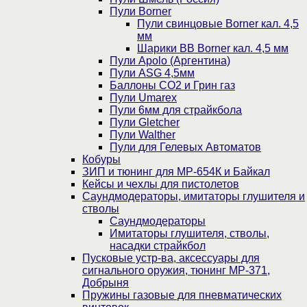
Пули Borner
Пули свинцовые Borner кал. 4,5
мм
Шарики BB Borner кал. 4,5 мм
Пули Apolo (Аргентина)
Пули ASG 4,5мм
Баллоны CO2 и Грин газ
Пули Umarex
Пули 6мм для страйкбола
Пули Gletcher
Пули Walther
Пули для Гелевых Автоматов
Кобуры
ЗИП и тюнинг для МР-654К и Байкал
Кейсы и чехлы для пистолетов
Саундмодераторы, имитаторы глушителя и
стволы
Саундмодераторы
Имитаторы глушителя, стволы,
насадки страйкбол
Пусковые устр-ва, аксессуары для
сигнального оружия, тюнинг МР-371,
Добрыня
Пружины газовые для пневматических