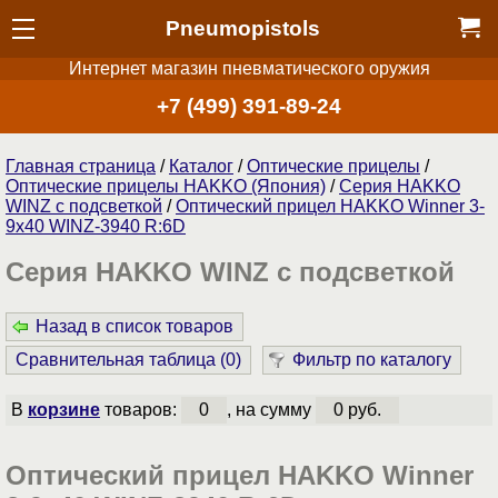
Pneumopistols
Интернет магазин пневматического оружия
+7 (499) 391-89-24
Главная страница
/
Каталог
/
Оптические прицелы
/
Оптические прицелы HAKKO (Япония)
/
Серия НAKKO
WINZ с подсветкой
/
Оптический прицел HAKKO Winner 3-
9x40 WINZ-3940 R:6D
Серия НAKKO WINZ с подсветкой
Назад в список товаров
Сравнительная таблица (
0
)
Фильтр по каталогу
В
корзине
товаров:
0
, на сумму
0 руб.
Оптический прицел HAKKO Winner