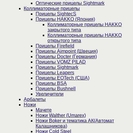
Оптические прицелы Sightmark
Коллиматорные прицелы
Прицелы SightecS
Прицелы HAKKO (Япония)
Коллиматорные прицелы HAKKO
закрытого типа
Коллиматорные прицелы HAKKO
открытого типа
Прицелы Firefield
Прицелы Aimpoint (Швеция)
Прицелы Docter (Германия)
Прицелы VOMZ PILAD
Прицелы Sightmark
Прицелы Leapers
Прицелы EOTech (США)
Прицелы BSA
Прицелы Bushnell
Увеличители
Арбалеты
Ножи
Мачете
Ножи Walther (Umarex)
Ножи Boker и тематика АК(Автомат
Калашникова)
Ножи Cold Steel