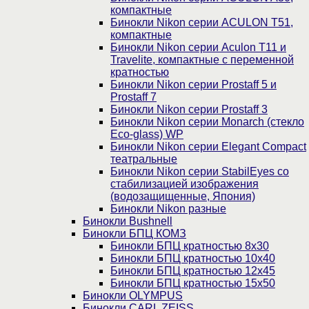
компактные
Бинокли Nikon серии ACULON Т51,
компактные
Бинокли Nikon серии Aculon T11 и
Travelite, компактные с переменной
кратностью
Бинокли Nikon серии Prostaff 5 и
Prostaff 7
Бинокли Nikon серии Prostaff 3
Бинокли Nikon серии Monarch (стекло
Eco-glass) WP
Бинокли Nikon серии Elegant Compact
театральные
Бинокли Nikon серии StabilEyes со
стабилизацией изображения
(водозащищенные, Япония)
Бинокли Nikon разные
Бинокли Bushnell
Бинокли БПЦ КОМЗ
Бинокли БПЦ кратностью 8х30
Бинокли БПЦ кратностью 10х40
Бинокли БПЦ кратностью 12х45
Бинокли БПЦ кратностью 15х50
Бинокли OLYMPUS
Бинокли CARL ZEISS