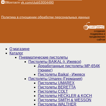
ВКонтакте
vk.com/club53004480
Политика в отношении обработки персональных данных
создание
поддержка и
продвижение
сайтов
О магазине
Каталог
Пнев­ма­ти­чес­кие пистолеты
Пистолеты BAIKAL (г. Ижевск)
Доработанные пистолеты МР-654К
(тюнинг)
Пистолеты Baikal - Ижевск
Пистолеты Umarex (Германия)
Пистолеты UMAREX
Пистолеты BERETTA
Пистолеты COLT
Пистолеты HECKLER & KOCH
Пистолеты SMITH & WESSON
Пистолеты WALTHER