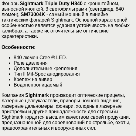
Фонарь
Sightmark Triple Duty H840
с кронштейном,
выносной кнопкой, 3 светофильтрами (светодиод, 840
люмен),
SM73004K
- самый мощный в линейке
тактических фонарей Sightmark. Основной характерной
особенностью является ударная устойчивость на любых
калибрах, а так же исключительные оптические
характеристики.
Особенности:
840 люмен Cree ® LED.
Реле давления
Дополнительные крепления
Тип II Mil-Spec анодирования
Крепеж на вивер
Водонепроницаемый
Компания
Sightmark
производит оптические прицелы,
лазерные целеуказатели, приборы ночного видения,
лазерные дальномеры, фонари, холодные лазерные
пристрелки и другие принадлежности для стрельбы.
Sightmark гордится высшим качеством своей продукции,
предназначенной для соревнований по стрельбе, охоты,
правоохранительных и вооруженных сил.