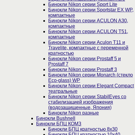
Бинокли Nikon серии Sport Lite
Бинокли Nikon серии Sportstar EX WP,
компактные
Бинокли Nikon серии ACULON A30,
компактные
Бинокли Nikon серии ACULON Т51,
компактные
Бинокли Nikon серии Aculon T11 и
Travelite, компактные с переменной
кратностью
Бинокли Nikon серии Prostaff 5 и
Prostaff 7
Бинокли Nikon серии Prostaff 3
Бинокли Nikon серии Monarch (стекло
Eco-glass) WP
Бинокли Nikon серии Elegant Compact
театральные
Бинокли Nikon серии StabilEyes со
стабилизацией изображения
(водозащищенные, Япония)
Бинокли Nikon разные
Бинокли Bushnell
Бинокли БПЦ КОМЗ
Бинокли БПЦ кратностью 8х30
Бинокли БПЦ кратностью 10х40