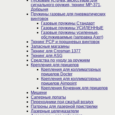
Пусковые устр-ва, аксессуары для
сигнального оружия, тюнинг МР-371,
Добрыня
Пружины газовые для пневматических
винтовок
Газовые пружины Стандарт
Газовые пружины УСИЛЕННЫЕ
Газовые пружины усиленные,
обслуживаемые (заправка Азот)
Тюнинг PCP и поршневых винтовок
Запасные магазины
Тюнинг для Crosman 1377
Тюнинг для ASG
Средства по уходу за оружием
Крепления для прицелов
Крепления для коллиматорных
прицелов Docter
Крепления для коллиматорных
прицелов Aimpoint
Крепления Кочевник для прицелов
Мишени
Саперные лопаты
Переходники под сжатый воздух
Патроны для лазерной пристрелки
Лазерные целеуказатели