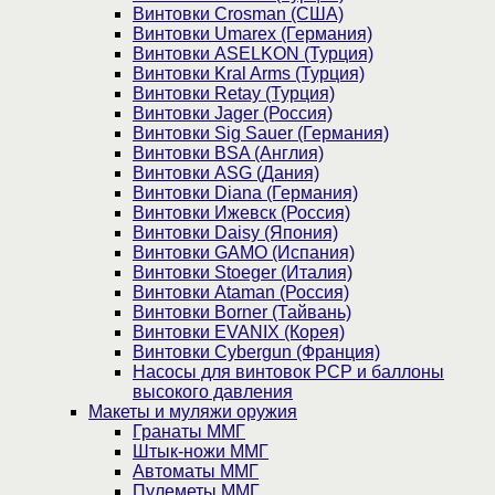
Винтовки Crosman (США)
Винтовки Umarex (Германия)
Винтовки ASELKON (Турция)
Винтовки Kral Arms (Турция)
Винтовки Retay (Турция)
Винтовки Jager (Россия)
Винтовки Sig Sauer (Германия)
Винтовки BSA (Англия)
Винтовки ASG (Дания)
Винтовки Diana (Германия)
Винтовки Ижевск (Россия)
Винтовки Daisy (Япония)
Винтовки GAMO (Испания)
Винтовки Stoeger (Италия)
Винтовки Ataman (Россия)
Винтовки Borner (Тайвань)
Винтовки EVANIX (Корея)
Винтовки Cybergun (Франция)
Насосы для винтовок PCP и баллоны
высокого давления
Макеты и муляжи оружия
Гранаты ММГ
Штык-ножи ММГ
Автоматы ММГ
Пулеметы ММГ