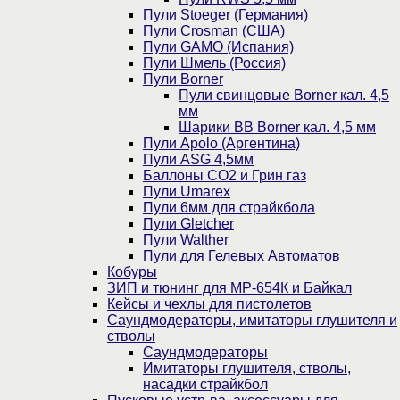
Пули Stoeger (Германия)
Пули Crosman (США)
Пули GAMO (Испания)
Пули Шмель (Россия)
Пули Borner
Пули свинцовые Borner кал. 4,5
мм
Шарики BB Borner кал. 4,5 мм
Пули Apolo (Аргентина)
Пули ASG 4,5мм
Баллоны CO2 и Грин газ
Пули Umarex
Пули 6мм для страйкбола
Пули Gletcher
Пули Walther
Пули для Гелевых Автоматов
Кобуры
ЗИП и тюнинг для МР-654К и Байкал
Кейсы и чехлы для пистолетов
Саундмодераторы, имитаторы глушителя и
стволы
Саундмодераторы
Имитаторы глушителя, стволы,
насадки страйкбол