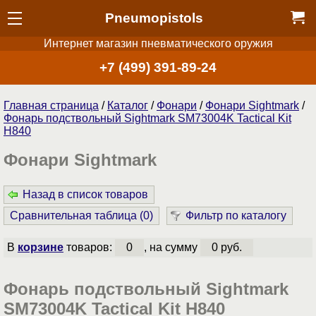
Pneumopistols
Интернет магазин пневматического оружия
+7 (499) 391-89-24
Главная страница
/
Каталог
/
Фонари
/
Фонари Sightmark
/
Фонарь подствольный Sightmark SM73004K Tactical Kit
H840
Фонари Sightmark
Назад в список товаров
Сравнительная таблица (
0
)
Фильтр по каталогу
В
корзине
товаров:
0
, на сумму
0 руб.
Фонарь подствольный Sightmark
SM73004K Tactical Kit H840