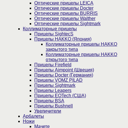
Оптические прицелы LEICA
Оптические прицелы Docter
Оптические прицелы BURRIS
Оптические прицелы Walther
Оптические прицелы Sightmark
Коллиматорные прицелы
Прицелы SightecS
Прицелы HAKKO (Япония)
Коллиматорные прицелы HAKKO
закрытого типа
Коллиматорные прицелы HAKKO
открытого типа
Прицелы Firefield
Прицелы Aimpoint (Швеция)
Прицелы Docter (Германия)
Прицелы VOMZ PILAD
Прицелы Sightmark
Прицелы Leapers
Прицелы EOTech (США)
Прицелы BSA
Прицелы Bushnell
Увеличители
Арбалеты
Ножи
Мачете