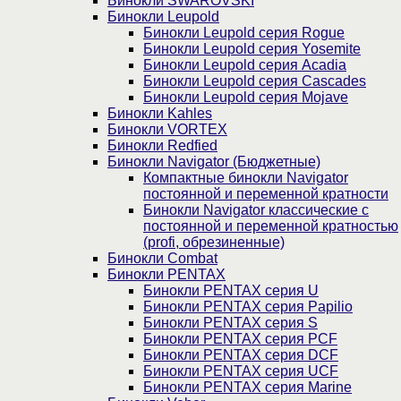
Бинокли SWAROVSKI
Бинокли Leupold
Бинокли Leupold серия Rogue
Бинокли Leupold серия Yosemite
Бинокли Leupold серия Acadia
Бинокли Leupold серия Cascades
Бинокли Leupold серия Mojave
Бинокли Kahles
Бинокли VORTEX
Бинокли Redfied
Бинокли Navigator (Бюджетные)
Компактные бинокли Navigator
постоянной и переменной кратности
Бинокли Navigator классические с
постоянной и переменной кратностью
(profi, обрезиненные)
Бинокли Combat
Бинокли PENTAX
Бинокли PENTAX серия U
Бинокли PENTAX серия Papilio
Бинокли PENTAX серия S
Бинокли PENTAX серия PCF
Бинокли PENTAX серия DCF
Бинокли PENTAX серия UCF
Бинокли PENTAX серия Marine