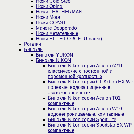
Ножи Cold Steel
Ножи Opinel
Ножи LEATHERMAN
Ножи Mora
Ножи COAST
Мачете Desperado
Ножи метательные
Ножи ELITE FORCE (Umarex)
Рогатки
Бинокли
Бинокли YUKON
Бинокли NIKON
Бинокли Nikon серии Aculon A211
классические с постоянной и
переменной кратностью
Бинокли Nikon серии СF Action EX WP
полевые, водозащищенные,
азотозополненные
Бинокли Nikon серии Aculon T01
компактные
Бинокли Nikon серии Aculon W10
водонепроницаемые, компактные
Бинокли Nikon серии Sport Lite
Бинокли Nikon серии Sportstar EX WP,
компактные