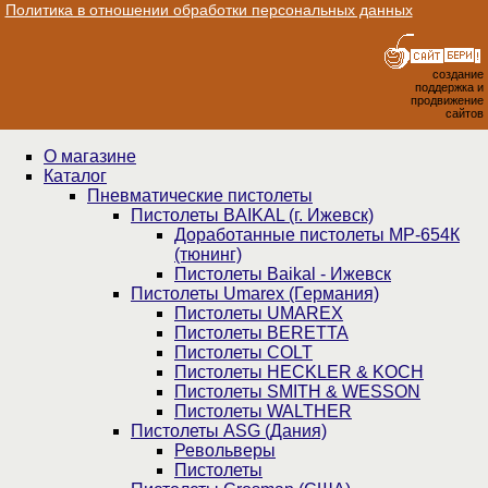
Политика в отношении обработки персональных данных
создание
поддержка и
продвижение
сайтов
О магазине
Каталог
Пнев­ма­ти­чес­кие пистолеты
Пистолеты BAIKAL (г. Ижевск)
Доработанные пистолеты МР-654К
(тюнинг)
Пистолеты Baikal - Ижевск
Пистолеты Umarex (Германия)
Пистолеты UMAREX
Пистолеты BERETTA
Пистолеты COLT
Пистолеты HECKLER & KOCH
Пистолеты SMITH & WESSON
Пистолеты WALTHER
Пистолеты ASG (Дания)
Револьверы
Пистолеты