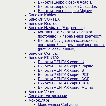
Бинокли Leupold серия Acadia
Бинокли Leupold серия Cascades
Бинокли Leupold серия Mojave
Бинокли Kahles
Бинокли VORTEX
Бинокли Redfied
Бинокли Navigator (Бюджетные)
Компактные бинокли Navigator
постоянной и переменной кратности
Бинокли Navigator классические с
постоянной и переменной кратностью
(profi, обрезиненные)
Бинокли Combat
Бинокли PENTAX
Бинокли PENTAX серия U
Бинокли PENTAX серия Papilio
Бинокли PENTAX серия S
Бинокли PENTAX серия PCF
Бинокли PENTAX серия DCF
Бинокли PENTAX серия UCF
Бинокли PENTAX серия Marine
Бинокли Veber
Бинокли театральные
Монокуляры
Монокуляры Carl Zeiss