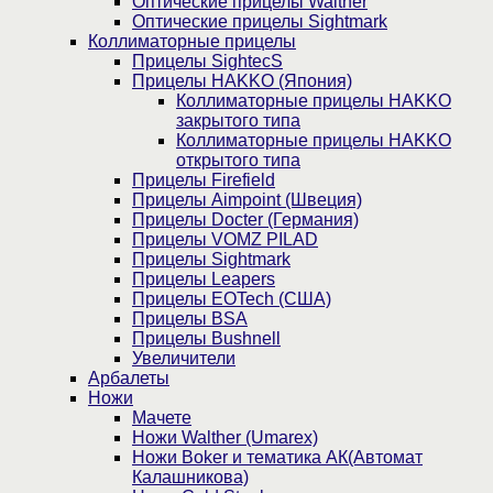
Оптические прицелы Walther
Оптические прицелы Sightmark
Коллиматорные прицелы
Прицелы SightecS
Прицелы HAKKO (Япония)
Коллиматорные прицелы HAKKO
закрытого типа
Коллиматорные прицелы HAKKO
открытого типа
Прицелы Firefield
Прицелы Aimpoint (Швеция)
Прицелы Docter (Германия)
Прицелы VOMZ PILAD
Прицелы Sightmark
Прицелы Leapers
Прицелы EOTech (США)
Прицелы BSA
Прицелы Bushnell
Увеличители
Арбалеты
Ножи
Мачете
Ножи Walther (Umarex)
Ножи Boker и тематика АК(Автомат
Калашникова)