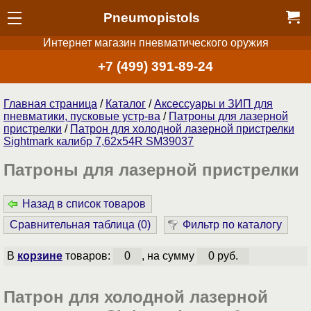
Pneumopistols
Интернет магазин пневматического оружия
+7 (499) 391-89-24
Главная страница
/
Каталог
/
Аксессуары и ЗИП для
пневматики, пусковые устр-ва
/
Патроны для лазерной
пристрелки
/
Патрон для холодной лазерной пристрелки
Sightmark калибр 7,62х54R SM39037
Патроны для лазерной пристрелки
Назад в список товаров
Сравнительная таблица (
0
)
Фильтр по каталогу
В
корзине
товаров:
0
, на сумму
0 руб.
Патрон для холодной лазерной