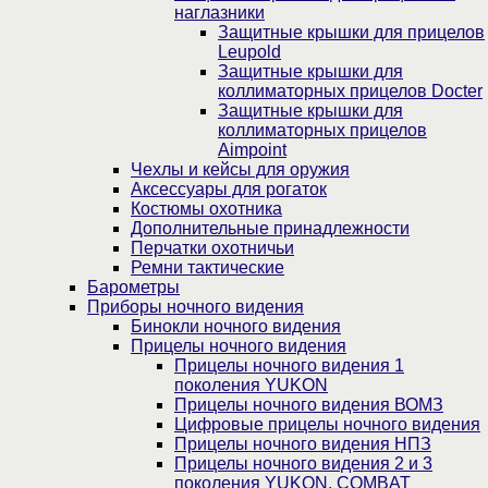
наглазники
Защитные крышки для прицелов
Leupold
Защитные крышки для
коллиматорных прицелов Docter
Защитные крышки для
коллиматорных прицелов
Aimpoint
Чехлы и кейсы для оружия
Аксессуары для рогаток
Костюмы охотника
Дополнительные принадлежности
Перчатки охотничьи
Ремни тактические
Барометры
Приборы ночного видения
Бинокли ночного видения
Прицелы ночного видения
Прицелы ночного видения 1
поколения YUKON
Прицелы ночного видения ВОМЗ
Цифровые прицелы ночного видения
Прицелы ночного видения НПЗ
Прицелы ночного видения 2 и 3
поколения YUKON, COMBAT