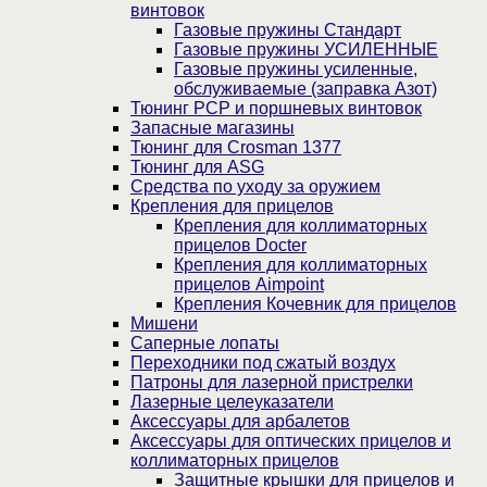
винтовок
Газовые пружины Стандарт
Газовые пружины УСИЛЕННЫЕ
Газовые пружины усиленные,
обслуживаемые (заправка Азот)
Тюнинг PCP и поршневых винтовок
Запасные магазины
Тюнинг для Crosman 1377
Тюнинг для ASG
Средства по уходу за оружием
Крепления для прицелов
Крепления для коллиматорных
прицелов Docter
Крепления для коллиматорных
прицелов Aimpoint
Крепления Кочевник для прицелов
Мишени
Саперные лопаты
Переходники под сжатый воздух
Патроны для лазерной пристрелки
Лазерные целеуказатели
Аксессуары для арбалетов
Аксессуары для оптических прицелов и
коллиматорных прицелов
Защитные крышки для прицелов и