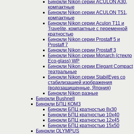
Бинокли Nikon серии ACULON A30,
компактные
Бинокли Nikon серии ACULON Т51,
компактные
Бинокли Nikon серии Aculon T11 и
Travelite, компактные с переменной
кратностью
Бинокли Nikon серии Prostaff 5 и
Prostaff 7
Бинокли Nikon серии Prostaff 3
Бинокли Nikon серии Monarch (стекло
Eco-glass) WP
Бинокли Nikon серии Elegant Compact
театральные
Бинокли Nikon серии StabilEyes со
стабилизацией изображения
(водозащищенные, Япония)
Бинокли Nikon разные
Бинокли Bushnell
Бинокли БПЦ КОМЗ
Бинокли БПЦ кратностью 8х30
Бинокли БПЦ кратностью 10х40
Бинокли БПЦ кратностью 12х45
Бинокли БПЦ кратностью 15х50
Бинокли OLYMPUS