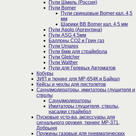
Пули Шмель (Россия)
Пули Borner
Пули свинцовые Borner кал. 4,5
мм
Шарики BB Borner кал. 4,5 мм
Пули Apolo (Аргентина)
Пули ASG 4,5мм
Баллоны CO2 и Грин газ
Пули Umarex
Пули 6мм для страйкбола
Пули Gletcher
Пули Walther
Пули для Гелевых Автоматов
Кобуры
ЗИП и тюнинг для МР-654К и Байкал
Кейсы и чехлы для пистолетов
Саундмодераторы, имитаторы глушителя и
стволы
Саундмодераторы
Имитаторы глушителя, стволы,
насадки страйкбол
Пусковые устр-ва, аксессуары для
сигнального оружия, тюнинг МР-371,
Добрыня
Пружины газовые для пневматических