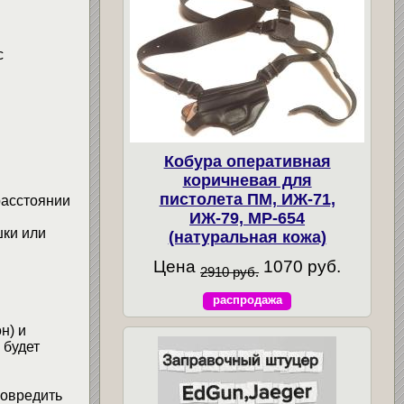
.
с
Кобура оперативная
коричневая для
пистолета ПМ, ИЖ-71,
расстоянии
ИЖ-79, МР-654
шки или
(натуральная кожа)
Цена
1070 руб.
2910 руб.
распродажа
н) и
 будет
повредить