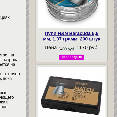
кциях
Пули H&N Baracuda 5,5
мм, 1,37 грамм, 200 штук
Цена
1170 руб.
3400 руб.
тре, на
распродажа
е патрона
ается на
достаточно
, пока
чные
вующего
ки в
онов