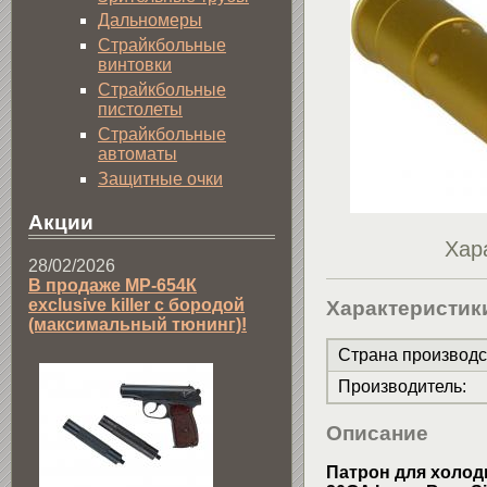
Дальномеры
Страйкбольные
винтовки
Страйкбольные
пистолеты
Страйкбольные
автоматы
Защитные очки
Акции
Хар
28/02/2026
В продаже МР-654К
exclusive killer с бородой
Характеристик
(максимальный тюнинг)!
Страна производс
Производитель
:
Описание
Патрон для холод