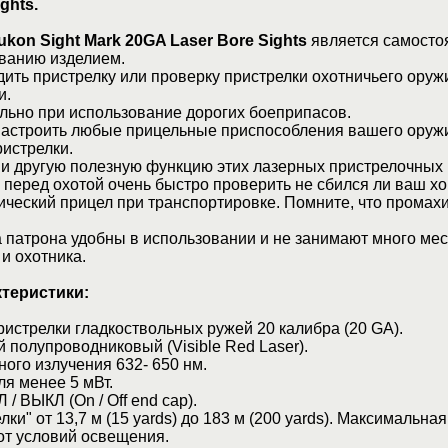
ghts.
ukon Sight Mark 20GA Laser Bore Sights
является самосто
ованию изделием.
ить пристрелку или проверку пристрелки охотничьего оруж
и.
льно при использование дорогих боеприпасов.
настроить любые прицельные приспособления вашего оруж
ристрелки.
 и другую полезную функцию этих лазерных пристрелочных 
 перед охотой очень быстро проверить не сбился ли ваш х
ческий прицел при транспортировке. Помните, что промахи
патрона удобны в использовании и не занимают много мес
и охотника.
ктеристики:
истрелки гладкоствольных ружей 20 калибра (20 GA).
й полупроводниковый (Visible Red Laser).
ого излучения 632- 650 нм.
я менее 5 мВт.
/ ВЫКЛ (On / Off end cap).
ки" от 13,7 м (15 yards) до 183 м (200 yards). Максимальная
от условий освещения.