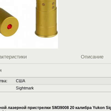
актеристики
Описание
и
тва
:
США
Sightmark
ной лазерной пристрелки SM39008 20 калибра Yukon Si