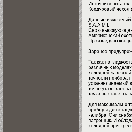
Источники питания 
Кордуровый чехол д
Данные измерений д
S.A.A.M.I.
Свою высокую оценк
Американский охот
Произведено конц
Заранее предупреж
Так как на гладкос
различных моделях
холодной лазерной 
точности прибора п
устанавливаемый в 
точно указывает на
точка не станет пар
Для максимально т
приборы для холодн
калибра. Они снаб
патронник. И обла
холодной пристрелк