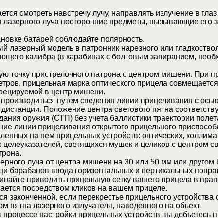
тся смотреть навстречу лучу, направлять излучение в глаз
и лазерного луча посторонние предметы, вызывающие его 
ановке батарей соблюдайте полярность.
й лазерный модель в патронник нарезного или гладкоство
ующего калибра (в карабинах с болтовым запиранием, необ
ю точку пристрелочного патрона с центром мишени. При п
етров, прицельная марка оптического прицела совмещается
роецируемой в центр мишени.
 производиться путем сведения линии прицеливания с осью
 дистанции. Положение центра светового пятна соответству
дания оружия (СТП) без учета баллистики траектории полет
ние линии прицеливания открытого прицельного приспособ
ленных на нем прицельных устройств: оптических, коллим
 целеуказателей, светящихся мушек и целиков с центром с
трона.
ерного луча от центра мишени на 30 или 50 мм или другом
щи барабанов ввода горизонтальных и вертикальных попра
инайте приводить прицельную сетку вашего прицела в пра
ается посредством кликов на вашем прицеле.
ся законченной, если перекрестье прицельного устройства
м пятна лазерного излучателя, наведенного на объект.
 процессе настройки прицельных устройств вы добьетесь п