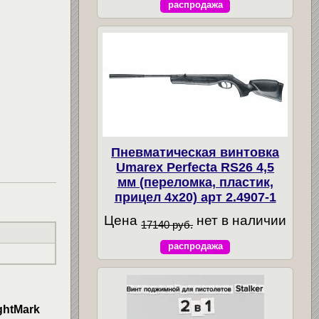
распродажа
Пневматическая винтовка
Umarex Perfecta RS26 4,5
мм (переломка, пластик,
прицел 4x20) арт 2.4907-1
Цена
нет в наличии
17140 руб.
распродажа
ghtMark