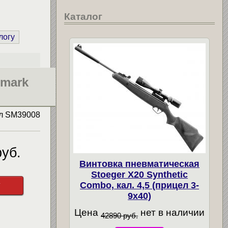
Каталог
логу
tmark
ул
SM39008
уб.
Винтовка пневматическая
Stoeger X20 Synthetic
у
Combo, кал. 4,5 (прицел 3-
9х40)
Цена
нет в наличии
42890 руб.