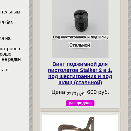
ятельным,
ия без
ия на
патронов -
орошо
 не редки
Винт поджимной для
та в
пистолетов Stalker 2 в 1,
под шестигранник и под
шлиц (стальной)
Цена
600 руб.
2270 руб.
распродажа