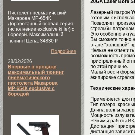
20GA Laser Bore Si
Лазерный патрон
Y
Пистолет пневматический
готовым к использ
Макарова МР-654К
Позволяет производ
Доработанный особая серия
стрельбы патронам
(исполнение exclusive killer) с
Это особенно актуа
бородой. Максимальный
Вы сможете точно 
тюнинг! Цена: 34830
₽
этапе "холодной" п
Нельзя не отметить
Подробнее
возможность прямо
пристрелянный опти
28/02/2026
по этой причине.
Впервые в продаже
Малый вес и форма 
максимальный тюнинг
экипировке стрелка 
пневматического
пистолета Макарова
Технические хара
МР-654К exclusive с
бородой
Применяется для пр
Тип лазера: красны
Длина волны лазерн
Мощность излучател
Режимы работы ВКЛ 
Дистанция "пристрел
дистанция зависит 