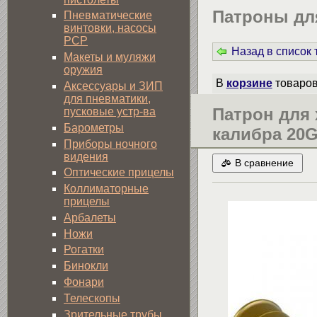
Патроны дл
Пневматические
винтовки, насосы
PCP
Назад в список
Макеты и муляжи
оружия
В
корзине
товаро
Аксессуары и ЗИП
для пневматики,
Патрон для 
пусковые устр-ва
Барометры
калибра 20
Приборы ночного
видения
В сравнение
Оптические прицелы
Коллиматорные
прицелы
Арбалеты
Ножи
Рогатки
Бинокли
Фонари
Телескопы
Зрительные трубы