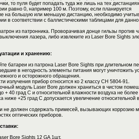
чки, то пуля будет попадать туда же лишь на тех дистанциях
ии равно 0, например 100 м. Поэтому, если планируется
ие на большую или меньшую дистанцию, необходимо учиты
ии в соответствии с баллистическими таблицами для данно
атрон из патронника. Проворачивая донце гильзы против 
 выключения лазера, либо извлеките из Laser Bore Sights э
луатации и хранению:
е батареи из патрона Laser Bore Sights при длительном п
едшие в негодность элементы питания могут уничтожить ус
режного и осторожного обращения.
ти излучения прибор относится ко 2 классу СН 5804-91.
очный модуль Laser Bore должен храниться в чистом поме
до + 40 град С и относительной влажности воздуха не более
а ниже +25 град С допускается увеличение относительной 
и не должен содержать примесей, вызывающих коррозию м
стях оптических приборов.
ставки:
ser Bore Sights 12 GA 1шт.