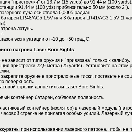
ия "пристрелки" от 13,7 м (15 yards) до 91,44 м (100 yards)
танции 91,44 м (100 yds) приблизительно 50 мм (около 2").
азерного луча оси ствола 0,0005 радиан.
 батареи LR48/AG5 1.5V или 3 батареи LR41/AG3 1.5V (1 ча
ы).
атрона латунь.
г.
азон эксплуатации от -10 до +50 град C.
ого патрона Laser Bore Sights:
не зависит от типа оружия и "привязана" только к калибру.
ция пристрелки 22,9 метра (25 yards) . Установите на этом 
елки.
закрепите оружие в пристрелочные тиски, поставьте на со
ую поверхность.
асовой стрелки донце гильзы Laser Bore Sights.
овый контейнер батареи, соблюдая полярность.
ластиковый контейнер (изолятор) в лазерный модуль (патро
 часовой стрелке не прилагая особых усилий. Лазерный луч
ккуратны при использовании лазерного патрона, чтобы не 