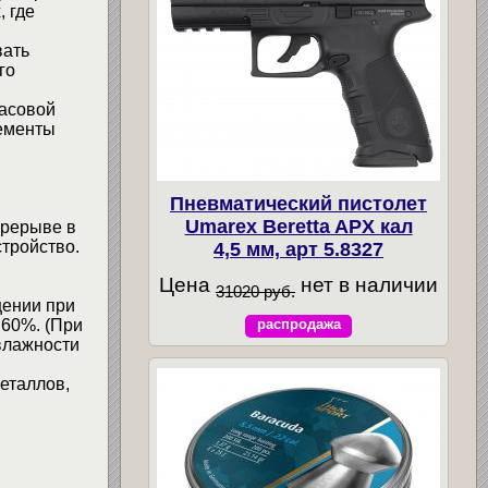
, где
вать
го
часовой
лементы
Пневматический пистолет
Umarex Beretta APX кал
ерерыве в
тройство.
4,5 мм, арт 5.8327
Цена
нет в наличии
31020 руб.
щении при
 60%. (При
распродажа
влажности
еталлов,