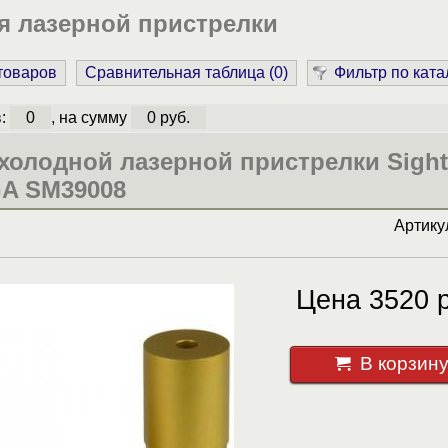
я лазерной пристрелки
 товаров
Сравнительная таблица (
0
)
Фильтр по ката
в:
0
, на сумму
0 руб.
холодной лазерной пристрелки Sigh
GA SM39008
Артик
Цена 3520 р
В корзин