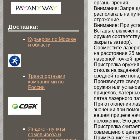
органы зрения.
Внимание: Запрещае
располагать на пут
отражение.
Внимание: При уст
Доставка:
Вставьте включенны
оружия соответств
Курьером по Москве
закрыть затвор).
и области
Совместите лазерну
на расстояние 25 м
лазерной точкой п
Пристрелка оружия
ствола на заданной
средней точке попа
Транспортными
Произведите сведе
компаниями по
оружия или установ
России
прицелов, лазерных
пятна лазерного па
При отклонении лаз
значении при помо
вашем прицеле нач
положение. Это дел
Пристрелка считает
Яндекс - пункты
совмещено с центро
самовывоза и
Примечание: Если в