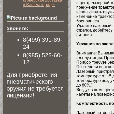
курьерская доставка
в центр лазерной то
в Вашем городе:
понижение траектор
использовать оруж
изменение траектор
боеприпаса.
Удалите лазерный п
Звоните:
стрелки, добейтесь
питания.
8(499) 391-89-
Указания по эксп
24
Внимание: Вынимайт
8(985) 523-60-
эксплуатации. Приш
12
Прибор требует бе
По степени опаснос
Лазерный пристрел
Для приобретения
температуре от +5 
пневматического
температуре воздух
до 80%.)
оружия не требуется
Воздух в помещени
лицензии!
налеты на поверхно
Комплектность по
Лазерный патрон La