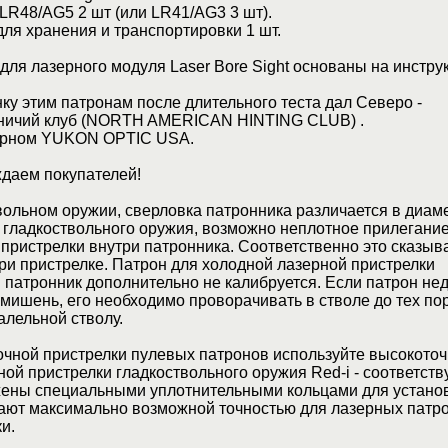
LR48/AG5 2 шт (или LR41/AG3 3 шт).
ля хранения и транспортировки 1 шт.
ля лазерного модуля Laser Bore Sight основаны на инстру
у этим патронам после длительного теста дал Северо -
ничий клуб (NORTH AMERICAN HINTING CLUB) .
ерном YUKON OPTIC USA.
даем покупателей!
твольном оружии, сверловка патронника различается в диаме
 гладкоствольного оружия, возможно неплотное прилегани
пристрелки внутри патронника. Соответственно это сказыв
ри пристрелке. Патрон для холодной лазерной пристрелки
патронник дополнительно не калибруется. Если патрон не
 мишень, его необходимо проворачивать в стволе до тех пор
алельной стволу.
очной пристрелки пулевых патронов используйте высокото
ой пристрелки гладкоствольного оружия Red-i - соответст
жены специальными уплотнительными кольцами для установ
дают максимально возможной точностью для лазерных патр
и.