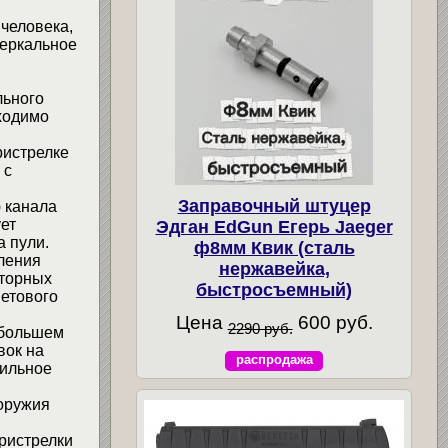
 человека,
зеркальное
льного
ходимо
ристрелке
 с
Заправочный штуцер
 канала
ет
Эдган EdGun Егерь Jaeger
а пули.
ф8мм Квик (сталь
ления
нержавейка,
аторных
быстросъемный)
ветового
Цена
600 руб.
2290 руб.
 большем
вок на
распродажа
вильное
 оружия
ристрелки