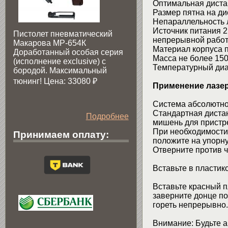
Оптимальная дистанц
Размер пятна на дис
Непараллельность л
Источник питания 2
Пистолет пневматический
непрерывной работ
Макарова МР-654К
Материал корпуса п
Доработанный особая серия
Масса не более 150 
(исполнение exclusive) c
Температурный диап
бородой. Максимальный
тюнинг! Цена: 33080
₽
Применение лазерн
Система абсолютно 
Стандартная дистан
Подробнее
мишень для пристр
При необходимости 
Принимаем оплату:
положите на упорн
Отверните против ч
Вставьте в пластик
Вставьте красный п
заверните донце по
гореть непрерывно.
Внимание: Будьте а