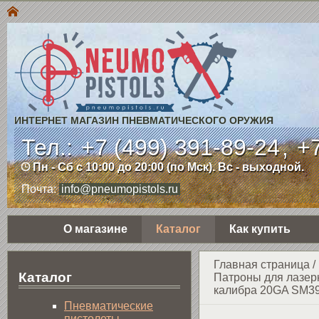
ИНТЕРНЕТ МАГАЗИН ПНЕВМАТИЧЕСКОГО ОРУЖИЯ
Тел.:
+7 (499) 391-89-24
,
+7
Пн - Сб с 10:00 до 20:00 (по Мск). Вс - выходной.
Почта:
info@pneumopistols.ru
О магазине
Каталог
Как купить
Главная страница
/
Каталог
Патроны для лазер
калибра 20GA SM3
Пнев­ма­ти­чес­кие
пистолеты