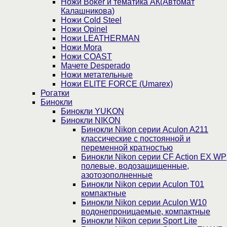
Ножи Boker и тематика АК(Автомат
Калашникова)
Ножи Cold Steel
Ножи Opinel
Ножи LEATHERMAN
Ножи Mora
Ножи COAST
Мачете Desperado
Ножи метательные
Ножи ELITE FORCE (Umarex)
Рогатки
Бинокли
Бинокли YUKON
Бинокли NIKON
Бинокли Nikon серии Aculon A211
классические с постоянной и
переменной кратностью
Бинокли Nikon серии СF Action EX WP
полевые, водозащищенные,
азотозополненные
Бинокли Nikon серии Aculon T01
компактные
Бинокли Nikon серии Aculon W10
водонепроницаемые, компактные
Бинокли Nikon серии Sport Lite