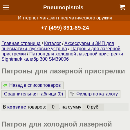
Pneumopistols
Интернет магазин пневматического оружия
+7 (499) 391-89-24
Главная страница
/
Каталог
/
Аксессуары и ЗИП для
пневматики, пусковые устр-ва
/
Патроны для лазерной
пристрелки
/
Патрон для холодной лазерной пристрелки
Sightmark калибр 300 SM39006
Патроны для лазерной пристрелки
Назад в список товаров
Сравнительная таблица (
0
)
Фильтр по каталогу
В
корзине
товаров:
0
, на сумму
0 руб.
Патрон для холодной лазерной