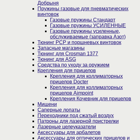
Добрыня
Пружины газовые для пневматических
винтовок
Газовые пружины Стандарт
Газовые пружины УСИЛЕННЫЕ
Газовые пружины усиленные,
обслуживаемые (заправка Азот)
Тюнинг PCP и поршневых винтовок
Запасные магазины
Тюнинг для Crosman 1377
Тюнинг для ASG
Средства по уходу за оружием
Крепления для прицелов
Крепления для коллиматорных
прицелов Docter
Крепления для коллиматорных
прицелов Aimpoint
Крепления Кочевник для прицелов
Мишени
Саперные лопаты
Переходники под сжатый воздух
Патроны для лазерной пристрелки
Лазерные целеуказатели
Аксессуары для арбалетов
Аксессуары для оптических прицелов и