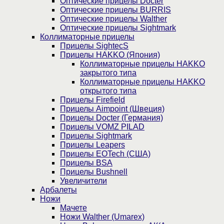
Оптические прицелы Docter
Оптические прицелы BURRIS
Оптические прицелы Walther
Оптические прицелы Sightmark
Коллиматорные прицелы
Прицелы SightecS
Прицелы HAKKO (Япония)
Коллиматорные прицелы HAKKO
закрытого типа
Коллиматорные прицелы HAKKO
открытого типа
Прицелы Firefield
Прицелы Aimpoint (Швеция)
Прицелы Docter (Германия)
Прицелы VOMZ PILAD
Прицелы Sightmark
Прицелы Leapers
Прицелы EOTech (США)
Прицелы BSA
Прицелы Bushnell
Увеличители
Арбалеты
Ножи
Мачете
Ножи Walther (Umarex)