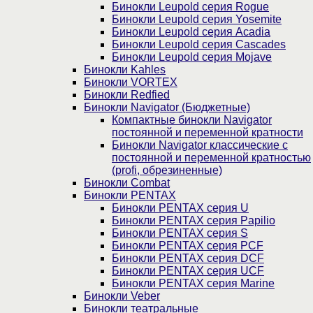
Бинокли Leupold серия Rogue
Бинокли Leupold серия Yosemite
Бинокли Leupold серия Acadia
Бинокли Leupold серия Cascades
Бинокли Leupold серия Mojave
Бинокли Kahles
Бинокли VORTEX
Бинокли Redfied
Бинокли Navigator (Бюджетные)
Компактные бинокли Navigator
постоянной и переменной кратности
Бинокли Navigator классические с
постоянной и переменной кратностью
(profi, обрезиненные)
Бинокли Combat
Бинокли PENTAX
Бинокли PENTAX серия U
Бинокли PENTAX серия Papilio
Бинокли PENTAX серия S
Бинокли PENTAX серия PCF
Бинокли PENTAX серия DCF
Бинокли PENTAX серия UCF
Бинокли PENTAX серия Marine
Бинокли Veber
Бинокли театральные