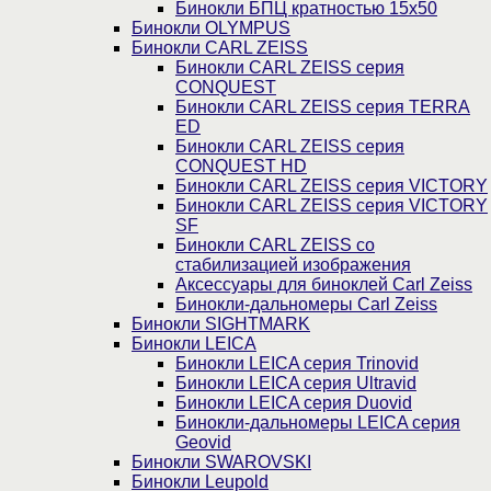
Бинокли БПЦ кратностью 15х50
Бинокли OLYMPUS
Бинокли CARL ZEISS
Бинокли CARL ZEISS серия
CONQUEST
Бинокли CARL ZEISS серия TERRA
ED
Бинокли CARL ZEISS серия
CONQUEST HD
Бинокли CARL ZEISS серия VICTORY
Бинокли CARL ZEISS серия VICTORY
SF
Бинокли CARL ZEISS со
стабилизацией изображения
Аксессуары для биноклей Carl Zeiss
Бинокли-дальномеры Carl Zeiss
Бинокли SIGHTMARK
Бинокли LEICA
Бинокли LEICA серия Trinovid
Бинокли LEICA серия Ultravid
Бинокли LEICA серия Duovid
Бинокли-дальномеры LEICA серия
Geovid
Бинокли SWAROVSKI
Бинокли Leupold