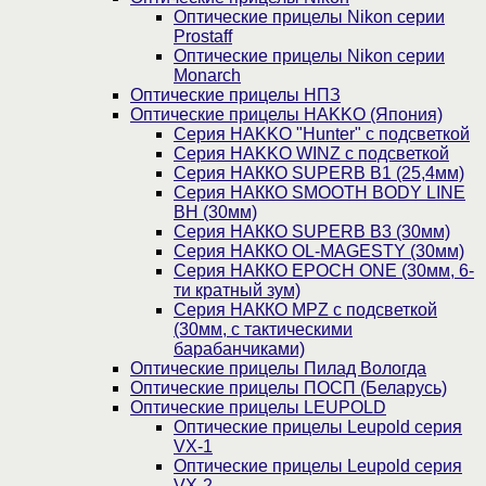
Оптические прицелы Nikon серии
Prostaff
Оптические прицелы Nikon серии
Monarch
Оптические прицелы НПЗ
Оптические прицелы HAKKO (Япония)
Cерия HAKKO "Hunter" с подсветкой
Серия НAKKO WINZ с подсветкой
Серия НАККО SUPERB B1 (25,4мм)
Серия НАККО SMOOTH BODY LINE
BH (30мм)
Серия НАККО SUPERB B3 (30мм)
Серия НАККО OL-MAGESTY (30мм)
Серия НАККО EPOCH ONE (30мм, 6-
ти кратный зум)
Серия НАККО MPZ с подсветкой
(30мм, c тактическими
барабанчиками)
Оптические прицелы Пилад Вологда
Оптические прицелы ПОСП (Беларусь)
Оптические прицелы LEUPOLD
Оптические прицелы Leupold серия
VX-1
Оптические прицелы Leupold серия
VX-2