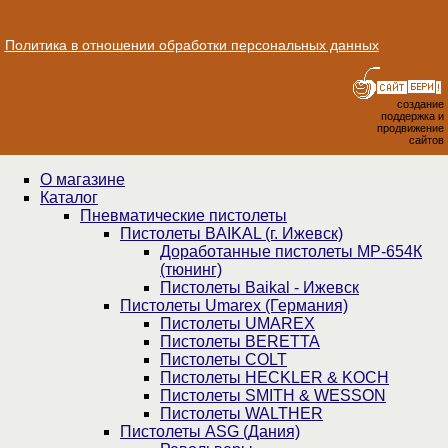
Политика в отношении обработки персональных данных
создание
поддержка и
продвижение
сайтов
О магазине
Каталог
Пнев­ма­ти­чес­кие пистолеты
Пистолеты BAIKAL (г. Ижевск)
Доработанные пистолеты МР-654К
(тюнинг)
Пистолеты Baikal - Ижевск
Пистолеты Umarex (Германия)
Пистолеты UMAREX
Пистолеты BERETTA
Пистолеты COLT
Пистолеты HECKLER & KOCH
Пистолеты SMITH & WESSON
Пистолеты WALTHER
Пистолеты ASG (Дания)