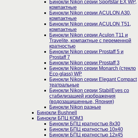
Бинокли Nikon серии Sportstar EX WP,
компактные
Бинокли Nikon серии ACULON A30,
компактные
Бинокли Nikon серии ACULON Т51,
компактные
Бинокли Nikon серии Aculon T11 и
Travelite, компактные с переменной
кратностью
Бинокли Nikon серии Prostaff 5 и
Prostaff 7
Бинокли Nikon серии Prostaff 3
Бинокли Nikon серии Monarch (стекло
Eco-glass) WP
Бинокли Nikon серии Elegant Compact
театральные
Бинокли Nikon серии StabilEyes со
стабилизацией изображения
(водозащищенные, Япония)
Бинокли Nikon разные
Бинокли Bushnell
Бинокли БПЦ КОМЗ
Бинокли БПЦ кратностью 8х30
Бинокли БПЦ кратностью 10х40
Бинокли БПЦ кратностью 12х45