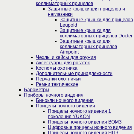
коллиматорных прицелов
Защитные крышки для прицелов и
наглазники
Защитные крышки для прицелов
Leupold
Защитные крышки для
коллиматорных прицелов Docter
Защитные крышки для
коллиматорных прицелов
Aimpoint
Чехлы и кейсы для оружия
Аксессуары для рогаток
Костюмы охотника
Дополнительные принадлежности
Перчатки охотничьи
Ремни тактические
Барометры
Приборы ночного видения
Бинокли ночного видения
Прицелы ночного видения
Прицелы ночного видения 1
поколения YUKON
Прицелы ночного видения ВОМЗ
Цифровые прицелы ночного видения
Прицелы ночного видения НПЗ