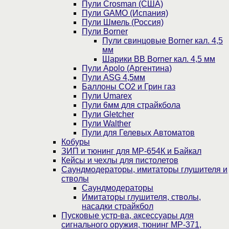
Пули Crosman (США)
Пули GAMO (Испания)
Пули Шмель (Россия)
Пули Borner
Пули свинцовые Borner кал. 4,5
мм
Шарики BB Borner кал. 4,5 мм
Пули Apolo (Аргентина)
Пули ASG 4,5мм
Баллоны CO2 и Грин газ
Пули Umarex
Пули 6мм для страйкбола
Пули Gletcher
Пули Walther
Пули для Гелевых Автоматов
Кобуры
ЗИП и тюнинг для МР-654К и Байкал
Кейсы и чехлы для пистолетов
Саундмодераторы, имитаторы глушителя и
стволы
Саундмодераторы
Имитаторы глушителя, стволы,
насадки страйкбол
Пусковые устр-ва, аксессуары для
сигнального оружия, тюнинг МР-371,