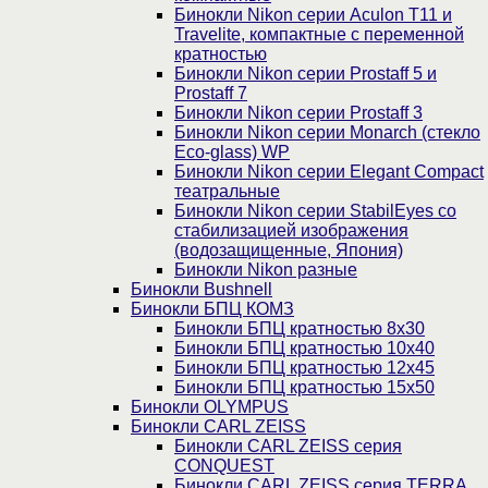
Бинокли Nikon серии Aculon T11 и
Travelite, компактные с переменной
кратностью
Бинокли Nikon серии Prostaff 5 и
Prostaff 7
Бинокли Nikon серии Prostaff 3
Бинокли Nikon серии Monarch (стекло
Eco-glass) WP
Бинокли Nikon серии Elegant Compact
театральные
Бинокли Nikon серии StabilEyes со
стабилизацией изображения
(водозащищенные, Япония)
Бинокли Nikon разные
Бинокли Bushnell
Бинокли БПЦ КОМЗ
Бинокли БПЦ кратностью 8х30
Бинокли БПЦ кратностью 10х40
Бинокли БПЦ кратностью 12х45
Бинокли БПЦ кратностью 15х50
Бинокли OLYMPUS
Бинокли CARL ZEISS
Бинокли CARL ZEISS серия
CONQUEST
Бинокли CARL ZEISS серия TERRA