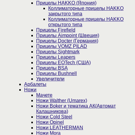
Прицелы HAKKO (Япония)
Коллиматорные прицелы HAKKO
закрытого типа
Коллиматорные прицелы HAKKO
открытого типа
Прицелы Firefield
Прицелы Aimpoint (Швеция)
Прицелы Docter (Германия)
Прицелы VOMZ PILAD
Прицелы Sightmark
Прицелы Leapers
Прицелы EOTech (США)
Прицелы BSA
Прицелы Bushnell
Увеличители
Арбалеты
Ножи
Мачете
Ножи Walther (Umarex)
Ножи Boker и тематика АК(Автомат
Калашникова)
Ножи Cold Steel
Ножи Opinel
Ножи LEATHERMAN
Ножи Mora