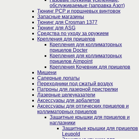
обслуживаемые (заправка Азот)
Тюнинг PCP и поршневых винтовок
Запасные магазины
Тюнинг для Crosman 1377
Тюнинг для ASG
Средства по уходу за оружием
Крепления для прицелов
Крепления для коллиматорных
прицелов Docter
Крепления для коллиматорных
прицелов Aimpoint
Крепления Кочевник для прицелов
Мишени
Саперные лопаты
Переходники под сжатый воздух
Патроны для лазерной пристрелки
Лазерные целеуказатели
Аксессуары для арбалетов
Аксессуары для оптических прицелов и
коллиматорных прицелов
Защитные крышки для прицелов и
наглазники
Защитные крышки для прицелов
Leupold