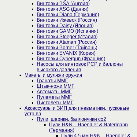
Винтовки BSA (Англия)
Винтовки ASG (Дания)
Винтовки Diana (Германия)
Винтовки Ижевск (Россия)
Винтовки Daisy (Япония)
Винтовки GAMO (Испания)
Винтовки Stoeger (Италия)
Винтовки Ataman (Россия)
Винтовки Borner (Тайвань)
Винтовки EVANIX (Корея)
Винтовки Cybergun (Франция)
Насосы для винтовок PCP и баллоны
высокого давления
Макеты и муляжи оружия
Гранаты ММГ
Штык-ножи ММГ
Автоматы ММГ
Пулеметы ММГ
Пистолеты ММГ
Аксессуары и ЗИП для пневматики, пусковые
устр-ва
Пули, шарики, баллончики со2
Пули H&N – Haendler & Natermann
(Германия)
Пули 4,5 мм H&N – Haendler &