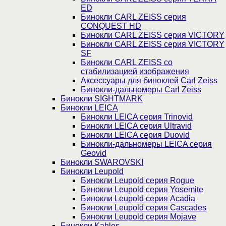
ED
Бинокли CARL ZEISS серия
CONQUEST HD
Бинокли CARL ZEISS серия VICTORY
Бинокли CARL ZEISS серия VICTORY
SF
Бинокли CARL ZEISS со
стабилизацией изображения
Аксессуары для биноклей Carl Zeiss
Бинокли-дальномеры Carl Zeiss
Бинокли SIGHTMARK
Бинокли LEICA
Бинокли LEICA серия Trinovid
Бинокли LEICA серия Ultravid
Бинокли LEICA серия Duovid
Бинокли-дальномеры LEICA серия
Geovid
Бинокли SWAROVSKI
Бинокли Leupold
Бинокли Leupold серия Rogue
Бинокли Leupold серия Yosemite
Бинокли Leupold серия Acadia
Бинокли Leupold серия Cascades
Бинокли Leupold серия Mojave
Бинокли Kahles