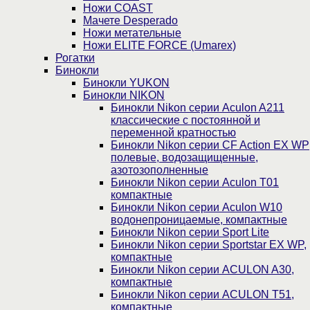
Ножи COAST
Мачете Desperado
Ножи метательные
Ножи ELITE FORCE (Umarex)
Рогатки
Бинокли
Бинокли YUKON
Бинокли NIKON
Бинокли Nikon серии Aculon A211
классические с постоянной и
переменной кратностью
Бинокли Nikon серии СF Action EX WP
полевые, водозащищенные,
азотозополненные
Бинокли Nikon серии Aculon T01
компактные
Бинокли Nikon серии Aculon W10
водонепроницаемые, компактные
Бинокли Nikon серии Sport Lite
Бинокли Nikon серии Sportstar EX WP,
компактные
Бинокли Nikon серии ACULON A30,
компактные
Бинокли Nikon серии ACULON Т51,
компактные