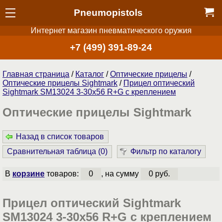
Pneumopistols
Интернет магазин пневматического оружия
+7 (499) 391-89-24
Главная страница
/
Каталог
/
Оптические прицелы
/
Оптические прицелы Sightmark
/
Прицел оптический
Sightmark SM13024 3-30х56 R+G c креплением
Оптические прицелы Sightmark
Назад в список товаров
Сравнительная таблица (
0
)
Фильтр по каталогу
В
корзине
товаров:
0
, на сумму
0 руб.
Прицел оптический Sightmark
SM13024 3-30х56 R+G c креплением