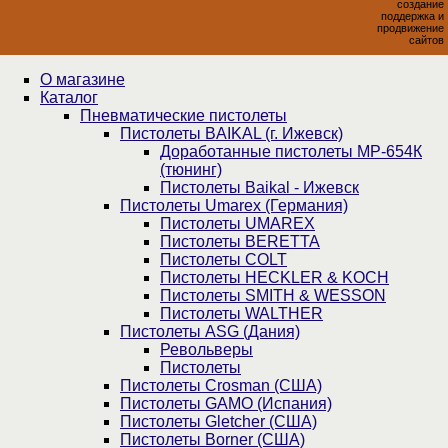
создание
поддержка и
продвижение
сайтов
О магазине
Каталог
Пнев­ма­ти­чес­кие пистолеты
Пистолеты BAIKAL (г. Ижевск)
Доработанные пистолеты МР-654К
(тюнинг)
Пистолеты Baikal - Ижевск
Пистолеты Umarex (Германия)
Пистолеты UMAREX
Пистолеты BERETTA
Пистолеты COLT
Пистолеты HECKLER & KOCH
Пистолеты SMITH & WESSON
Пистолеты WALTHER
Пистолеты ASG (Дания)
Револьверы
Пистолеты
Пистолеты Crosman (США)
Пистолеты GAMO (Испания)
Пистолеты Gletcher (США)
Пистолеты Borner (США)