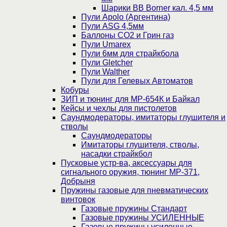
Шарики BB Borner кал. 4,5 мм
Пули Apolo (Аргентина)
Пули ASG 4,5мм
Баллоны CO2 и Грин газ
Пули Umarex
Пули 6мм для страйкбола
Пули Gletcher
Пули Walther
Пули для Гелевых Автоматов
Кобуры
ЗИП и тюнинг для МР-654К и Байкал
Кейсы и чехлы для пистолетов
Саундмодераторы, имитаторы глушителя и
стволы
Саундмодераторы
Имитаторы глушителя, стволы,
насадки страйкбол
Пусковые устр-ва, аксессуары для
сигнального оружия, тюнинг МР-371,
Добрыня
Пружины газовые для пневматических
винтовок
Газовые пружины Стандарт
Газовые пружины УСИЛЕННЫЕ
Газовые пружины усиленные,