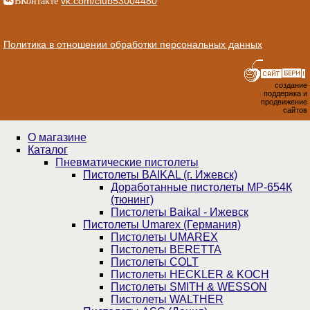
vk.com/club53004480
Политика в отношении обработки персональных данных
создание
поддержка и
продвижение
сайтов
О магазине
Каталог
Пнев­ма­ти­чес­кие пистолеты
Пистолеты BAIKAL (г. Ижевск)
Доработанные пистолеты МР-654К
(тюнинг)
Пистолеты Baikal - Ижевск
Пистолеты Umarex (Германия)
Пистолеты UMAREX
Пистолеты BERETTA
Пистолеты COLT
Пистолеты HECKLER & KOCH
Пистолеты SMITH & WESSON
Пистолеты WALTHER