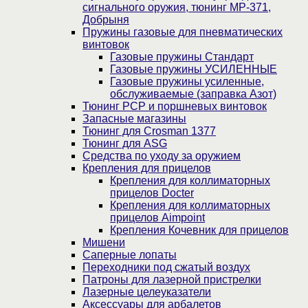
сигнального оружия, тюнинг МР-371,
Добрыня
Пружины газовые для пневматических
винтовок
Газовые пружины Стандарт
Газовые пружины УСИЛЕННЫЕ
Газовые пружины усиленные,
обслуживаемые (заправка Азот)
Тюнинг PCP и поршневых винтовок
Запасные магазины
Тюнинг для Crosman 1377
Тюнинг для ASG
Средства по уходу за оружием
Крепления для прицелов
Крепления для коллиматорных
прицелов Docter
Крепления для коллиматорных
прицелов Aimpoint
Крепления Кочевник для прицелов
Мишени
Саперные лопаты
Переходники под сжатый воздух
Патроны для лазерной пристрелки
Лазерные целеуказатели
Аксессуары для арбалетов