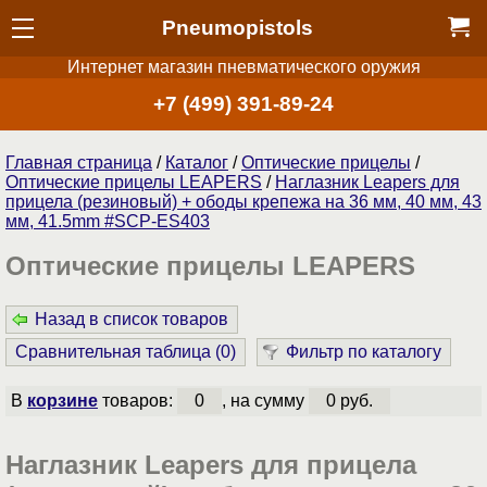
Pneumopistols
Интернет магазин пневматического оружия
+7 (499) 391-89-24
Главная страница
/
Каталог
/
Оптические прицелы
/
Оптические прицелы LEAPERS
/
Наглазник Leapers для
прицела (резиновый) + ободы крепежа на 36 мм, 40 мм, 43
мм, 41.5mm #SCP-ES403
Оптические прицелы LEAPERS
Назад в список товаров
Сравнительная таблица (
0
)
Фильтр по каталогу
В
корзине
товаров:
0
, на сумму
0 руб.
Наглазник Leapers для прицела