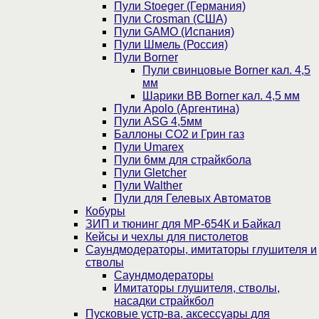
Пули Stoeger (Германия)
Пули Crosman (США)
Пули GAMO (Испания)
Пули Шмель (Россия)
Пули Borner
Пули свинцовые Borner кал. 4,5
мм
Шарики BB Borner кал. 4,5 мм
Пули Apolo (Аргентина)
Пули ASG 4,5мм
Баллоны CO2 и Грин газ
Пули Umarex
Пули 6мм для страйкбола
Пули Gletcher
Пули Walther
Пули для Гелевых Автоматов
Кобуры
ЗИП и тюнинг для МР-654К и Байкал
Кейсы и чехлы для пистолетов
Саундмодераторы, имитаторы глушителя и
стволы
Саундмодераторы
Имитаторы глушителя, стволы,
насадки страйкбол
Пусковые устр-ва, аксессуары для