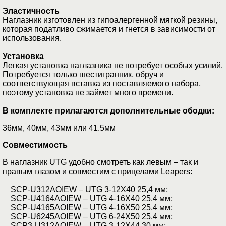
Эластичность
Наглазник изготовлен из гипоалергенной мягкой резины,
которая податливо сжимается и гнется в зависимости от
использования.
Установка
Легкая установка наглазника не потребует особых усилий.
Потребуется только шестигранник, обруч и
соответствующая вставка из поставляемого набора,
поэтому установка не займет много времени.
В комплекте прилагаются дополнительные ободки:
36мм, 40мм, 43мм или 41.5мм
Совместимость
В наглазник UTG удобно смотреть как левым – так и
правым глазом и совместим с прицелами Leapers:
SCP-U312AOIEW – UTG 3-12X40 25,4 мм;
SCP-U4164AOIEW – UTG 4-16X40 25,4 мм;
SCP-U4165AOIEW – UTG 4-16X50 25,4 мм;
SCP-U6245AOIEW – UTG 6-24X50 25,4 мм;
SCP3-U312AOIEW – UTG 3-12X44 30 мм;