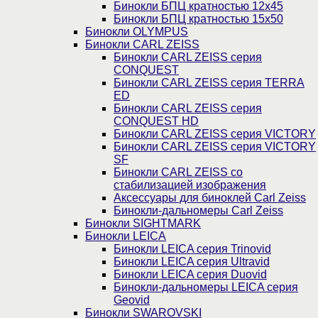
Бинокли БПЦ кратностью 12х45
Бинокли БПЦ кратностью 15х50
Бинокли OLYMPUS
Бинокли CARL ZEISS
Бинокли CARL ZEISS серия
CONQUEST
Бинокли CARL ZEISS серия TERRA
ED
Бинокли CARL ZEISS серия
CONQUEST HD
Бинокли CARL ZEISS серия VICTORY
Бинокли CARL ZEISS серия VICTORY
SF
Бинокли CARL ZEISS со
стабилизацией изображения
Аксессуары для биноклей Carl Zeiss
Бинокли-дальномеры Carl Zeiss
Бинокли SIGHTMARK
Бинокли LEICA
Бинокли LEICA серия Trinovid
Бинокли LEICA серия Ultravid
Бинокли LEICA серия Duovid
Бинокли-дальномеры LEICA серия
Geovid
Бинокли SWAROVSKI