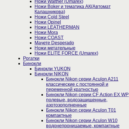
Ножи Walther (Umarex)
Ножи Boker и тематика АК(Автомат
Калашникова)
Ножи Cold Steel
Ножи Opinel
Ножи LEATHERMAN
Ножи Mora
Ножи COAST
Мачете Desperado
Ножи метательные
Ножи ELITE FORCE (Umarex)
Рогатки
Бинокли
Бинокли YUKON
Бинокли NIKON
Бинокли Nikon серии Aculon A211
классические с постоянной и
переменной кратностью
Бинокли Nikon серии СF Action EX WP
полевые, водозащищенные,
азотозополненные
Бинокли Nikon серии Aculon T01
компактные
Бинокли Nikon серии Aculon W10
водонепроницаемые, компактные