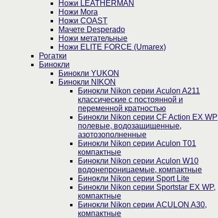
Ножи LEATHERMAN
Ножи Mora
Ножи COAST
Мачете Desperado
Ножи метательные
Ножи ELITE FORCE (Umarex)
Рогатки
Бинокли
Бинокли YUKON
Бинокли NIKON
Бинокли Nikon серии Aculon A211
классические с постоянной и
переменной кратностью
Бинокли Nikon серии СF Action EX WP
полевые, водозащищенные,
азотозополненные
Бинокли Nikon серии Aculon T01
компактные
Бинокли Nikon серии Aculon W10
водонепроницаемые, компактные
Бинокли Nikon серии Sport Lite
Бинокли Nikon серии Sportstar EX WP,
компактные
Бинокли Nikon серии ACULON A30,
компактные