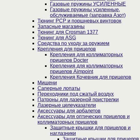
Газовые пружины УСИЛЕННЫЕ
Газовые пружины усиленные,
обслуживаемые (заправка Азот)
Тюнинг PCP и поршневых винтовок
Запасные магазины
Тюнинг для Crosman 1377
Тюнинг для ASG
Средства по уходу за оружием
Крепления для прицелов
Крепления для коллиматорных
прицелов Docter
Крепления для коллиматорных
прицелов Aimpoint
Крепления Кочевник для прицелов
Мишени
Саперные лопаты
Переходники под сжатый воздух
Патроны для лазерной пристрелки
Лазерные целеуказатели
Аксессуары для арбалетов
Аксессуары для оптических прицелов и
коллиматорных прицелов
Защитные крышки для прицелов и
наглазники
Защитные крышки для прицелов