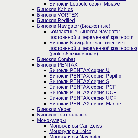
Бинокли Leupold серия Mojave
Бинокли Kahles
Бинокли VORTEX
Бинокли Redfied
Бинокли Navigator (Бюджетные)
Компактные бинокли Navigator
постоянной и переменной кратности
Бинокли Navigator классические с
постоянной и переменной кратностью
(profi, обрезиненные)
Бинокли Combat
Бинокли PENTAX
Бинокли PENTAX серия U
Бинокли PENTAX серия Papilio
Бинокли PENTAX серия S
Бинокли PENTAX серия PCF
Бинокли PENTAX серия DCF
Бинокли PENTAX серия UCF
Бинокли PENTAX серия Marine
Бинокли Veber
Бинокли театральные
Монокуляры
Монокуляры Carl Zeiss
Монокуляры Leica
Монокуляры Navigator