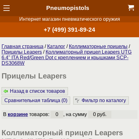
Pneumopistols
Интернет магазин пневматического оружия
+7 (499) 391-89-24
Главная страница
/
Каталог
/
Коллиматорные прицелы
/
Прицелы Leapers
/
Коллиматорный прицел Leapers UTG
6.4" ITA Red/Green Dot c креплением и крышками SCP-
DS3068W
Прицелы Leapers
Назад в список товаров
Сравнительная таблица (
0
)
Фильтр по каталогу
В
корзине
товаров:
0
, на сумму
0 руб.
Коллиматорный прицел Leapers