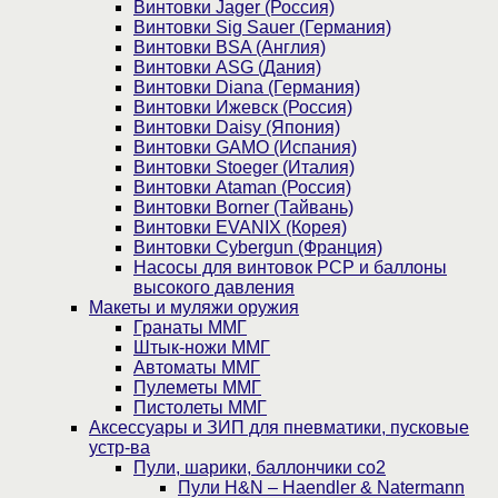
Винтовки Jager (Россия)
Винтовки Sig Sauer (Германия)
Винтовки BSA (Англия)
Винтовки ASG (Дания)
Винтовки Diana (Германия)
Винтовки Ижевск (Россия)
Винтовки Daisy (Япония)
Винтовки GAMO (Испания)
Винтовки Stoeger (Италия)
Винтовки Ataman (Россия)
Винтовки Borner (Тайвань)
Винтовки EVANIX (Корея)
Винтовки Cybergun (Франция)
Насосы для винтовок PCP и баллоны
высокого давления
Макеты и муляжи оружия
Гранаты ММГ
Штык-ножи ММГ
Автоматы ММГ
Пулеметы ММГ
Пистолеты ММГ
Аксессуары и ЗИП для пневматики, пусковые
устр-ва
Пули, шарики, баллончики со2
Пули H&N – Haendler & Natermann