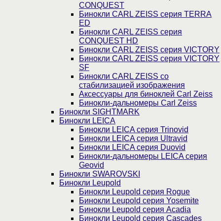
CONQUEST
Бинокли CARL ZEISS серия TERRA
ED
Бинокли CARL ZEISS серия
CONQUEST HD
Бинокли CARL ZEISS серия VICTORY
Бинокли CARL ZEISS серия VICTORY
SF
Бинокли CARL ZEISS со
стабилизацией изображения
Аксессуары для биноклей Carl Zeiss
Бинокли-дальномеры Carl Zeiss
Бинокли SIGHTMARK
Бинокли LEICA
Бинокли LEICA серия Trinovid
Бинокли LEICA серия Ultravid
Бинокли LEICA серия Duovid
Бинокли-дальномеры LEICA серия
Geovid
Бинокли SWAROVSKI
Бинокли Leupold
Бинокли Leupold серия Rogue
Бинокли Leupold серия Yosemite
Бинокли Leupold серия Acadia
Бинокли Leupold серия Cascades