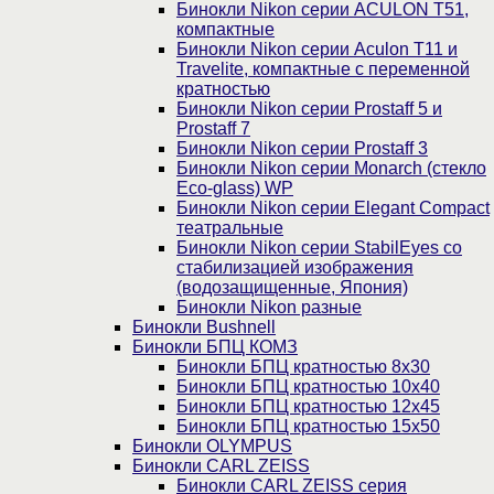
Бинокли Nikon серии ACULON Т51,
компактные
Бинокли Nikon серии Aculon T11 и
Travelite, компактные с переменной
кратностью
Бинокли Nikon серии Prostaff 5 и
Prostaff 7
Бинокли Nikon серии Prostaff 3
Бинокли Nikon серии Monarch (стекло
Eco-glass) WP
Бинокли Nikon серии Elegant Compact
театральные
Бинокли Nikon серии StabilEyes со
стабилизацией изображения
(водозащищенные, Япония)
Бинокли Nikon разные
Бинокли Bushnell
Бинокли БПЦ КОМЗ
Бинокли БПЦ кратностью 8х30
Бинокли БПЦ кратностью 10х40
Бинокли БПЦ кратностью 12х45
Бинокли БПЦ кратностью 15х50
Бинокли OLYMPUS
Бинокли CARL ZEISS
Бинокли CARL ZEISS серия