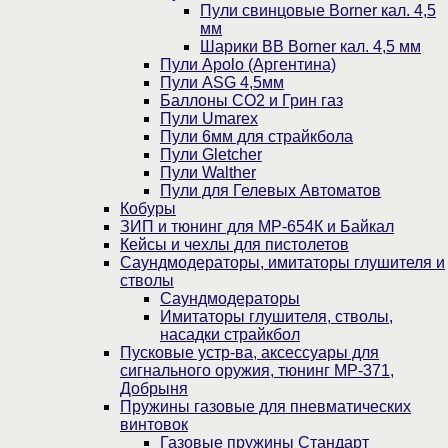
Пули свинцовые Borner кал. 4,5
мм
Шарики BB Borner кал. 4,5 мм
Пули Apolo (Аргентина)
Пули ASG 4,5мм
Баллоны CO2 и Грин газ
Пули Umarex
Пули 6мм для страйкбола
Пули Gletcher
Пули Walther
Пули для Гелевых Автоматов
Кобуры
ЗИП и тюнинг для МР-654К и Байкал
Кейсы и чехлы для пистолетов
Саундмодераторы, имитаторы глушителя и
стволы
Саундмодераторы
Имитаторы глушителя, стволы,
насадки страйкбол
Пусковые устр-ва, аксессуары для
сигнального оружия, тюнинг МР-371,
Добрыня
Пружины газовые для пневматических
винтовок
Газовые пружины Стандарт