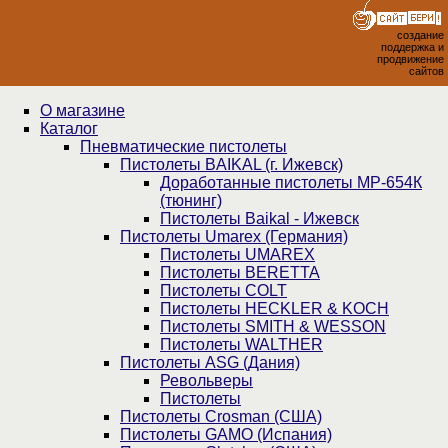
создание
поддержка и
продвижение
сайтов
О магазине
Каталог
Пнев­ма­ти­чес­кие пистолеты
Пистолеты BAIKAL (г. Ижевск)
Доработанные пистолеты МР-654К
(тюнинг)
Пистолеты Baikal - Ижевск
Пистолеты Umarex (Германия)
Пистолеты UMAREX
Пистолеты BERETTA
Пистолеты COLT
Пистолеты HECKLER & KOCH
Пистолеты SMITH & WESSON
Пистолеты WALTHER
Пистолеты ASG (Дания)
Револьверы
Пистолеты
Пистолеты Crosman (США)
Пистолеты GAMO (Испания)