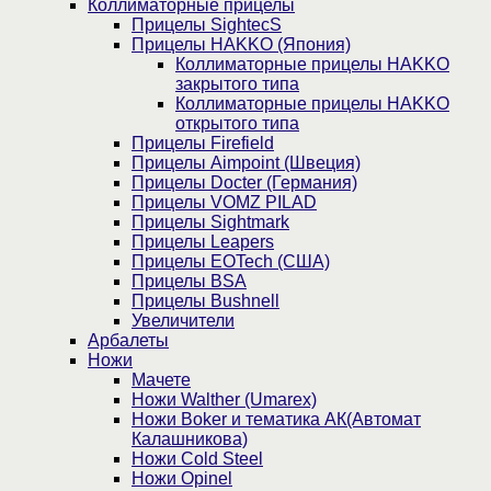
Коллиматорные прицелы
Прицелы SightecS
Прицелы HAKKO (Япония)
Коллиматорные прицелы HAKKO
закрытого типа
Коллиматорные прицелы HAKKO
открытого типа
Прицелы Firefield
Прицелы Aimpoint (Швеция)
Прицелы Docter (Германия)
Прицелы VOMZ PILAD
Прицелы Sightmark
Прицелы Leapers
Прицелы EOTech (США)
Прицелы BSA
Прицелы Bushnell
Увеличители
Арбалеты
Ножи
Мачете
Ножи Walther (Umarex)
Ножи Boker и тематика АК(Автомат
Калашникова)
Ножи Cold Steel
Ножи Opinel