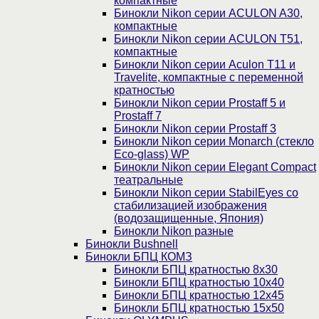
компактные
Бинокли Nikon серии ACULON A30,
компактные
Бинокли Nikon серии ACULON Т51,
компактные
Бинокли Nikon серии Aculon T11 и
Travelite, компактные с переменной
кратностью
Бинокли Nikon серии Prostaff 5 и
Prostaff 7
Бинокли Nikon серии Prostaff 3
Бинокли Nikon серии Monarch (стекло
Eco-glass) WP
Бинокли Nikon серии Elegant Compact
театральные
Бинокли Nikon серии StabilEyes со
стабилизацией изображения
(водозащищенные, Япония)
Бинокли Nikon разные
Бинокли Bushnell
Бинокли БПЦ КОМЗ
Бинокли БПЦ кратностью 8х30
Бинокли БПЦ кратностью 10х40
Бинокли БПЦ кратностью 12х45
Бинокли БПЦ кратностью 15х50