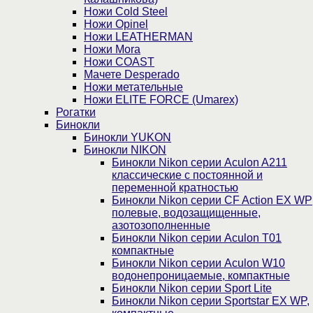
Ножи Cold Steel
Ножи Opinel
Ножи LEATHERMAN
Ножи Mora
Ножи COAST
Мачете Desperado
Ножи метательные
Ножи ELITE FORCE (Umarex)
Рогатки
Бинокли
Бинокли YUKON
Бинокли NIKON
Бинокли Nikon серии Aculon A211
классические с постоянной и
переменной кратностью
Бинокли Nikon серии СF Action EX WP
полевые, водозащищенные,
азотозополненные
Бинокли Nikon серии Aculon T01
компактные
Бинокли Nikon серии Aculon W10
водонепроницаемые, компактные
Бинокли Nikon серии Sport Lite
Бинокли Nikon серии Sportstar EX WP,