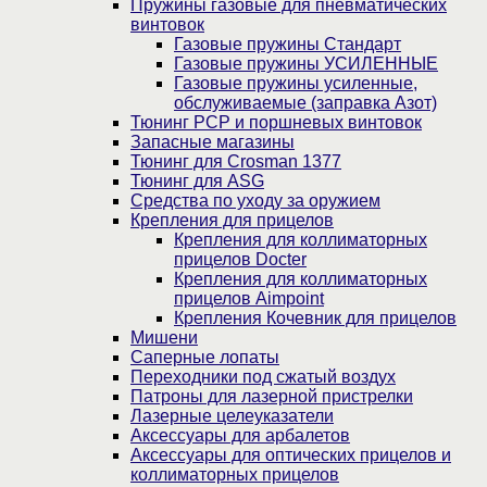
Пружины газовые для пневматических
винтовок
Газовые пружины Стандарт
Газовые пружины УСИЛЕННЫЕ
Газовые пружины усиленные,
обслуживаемые (заправка Азот)
Тюнинг PCP и поршневых винтовок
Запасные магазины
Тюнинг для Crosman 1377
Тюнинг для ASG
Средства по уходу за оружием
Крепления для прицелов
Крепления для коллиматорных
прицелов Docter
Крепления для коллиматорных
прицелов Aimpoint
Крепления Кочевник для прицелов
Мишени
Саперные лопаты
Переходники под сжатый воздух
Патроны для лазерной пристрелки
Лазерные целеуказатели
Аксессуары для арбалетов
Аксессуары для оптических прицелов и
коллиматорных прицелов