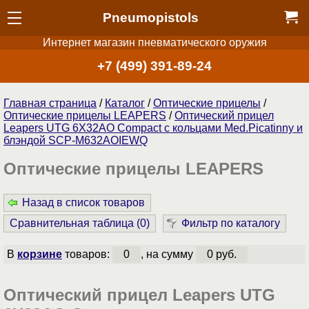
Pneumopistols
Интернет магазин пневматического оружия
+7 (499) 391-89-24
Главная страница
/
Каталог
/
Оптические прицелы
/
Оптические прицелы LEAPERS
/
Оптический прицел
Leapers UTG 6X32AO Compact с кольцами Med.Picatinny и
блэндой SCP-M632AOIEWQ
Оптические прицелы LEAPERS
Назад в список товаров
Сравнительная таблица (
0
)
Фильтр по каталогу
В
корзине
товаров:
0
, на сумму
0 руб.
Оптический прицел Leapers UTG