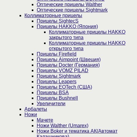
Оптические прицелы Walther
Оптические прицелы Sightmark
Коллиматорные прицелы
Прицелы SightecS
Прицелы HAKKO (Япония)
Коллиматорные прицелы HAKKO
закрытого типа
Коллиматорные прицелы HAKKO
открытого типа
Прицелы Firefield
Прицелы Aimpoint (Швеция)
Прицелы Docter (Германия)
Прицелы VOMZ PILAD
Прицелы Sightmark
Прицелы Leapers
Прицелы EOTech (США)
Прицелы BSA
Прицелы Bushnell
Увеличители
Арбалеты
Ножи
Мачете
Ножи Walther (Umarex)
Ножи Boker и тематика АК(Автомат
Калашникова)