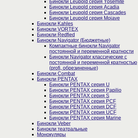
Бинокли Leupold серия Yosemite
Бинокли Leupold серия Acadia
Бинокли Leupold серия Cascades
Бинокли Leupold серия Mojave
Бинокли Kahles
Бинокли VORTEX
Бинокли Redfied
Бинокли Navigator (Бюджетные)
Компактные бинокли Navigator
постоянной и переменной кратности
Бинокли Navigator классические с
постоянной и переменной кратностью
(profi, обрезиненные)
Бинокли Combat
Бинокли PENTAX
Бинокли PENTAX серия U
Бинокли PENTAX серия Papilio
Бинокли PENTAX серия S
Бинокли PENTAX серия PCF
Бинокли PENTAX серия DCF
Бинокли PENTAX серия UCF
Бинокли PENTAX серия Marine
Бинокли Veber
Бинокли театральные
Монокуляры