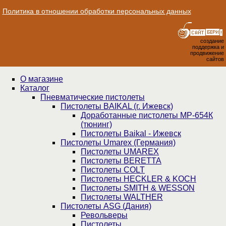
Политика в отношении обработки персональных данных
создание
поддержка и
продвижение
сайтов
О магазине
Каталог
Пнев­ма­ти­чес­кие пистолеты
Пистолеты BAIKAL (г. Ижевск)
Доработанные пистолеты МР-654К
(тюнинг)
Пистолеты Baikal - Ижевск
Пистолеты Umarex (Германия)
Пистолеты UMAREX
Пистолеты BERETTA
Пистолеты COLT
Пистолеты HECKLER & KOCH
Пистолеты SMITH & WESSON
Пистолеты WALTHER
Пистолеты ASG (Дания)
Револьверы
Пистолеты