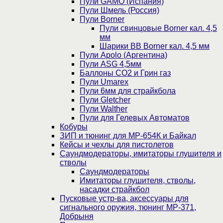
Пули GAMO (Испания)
Пули Шмель (Россия)
Пули Borner
Пули свинцовые Borner кал. 4,5
мм
Шарики BB Borner кал. 4,5 мм
Пули Apolo (Аргентина)
Пули ASG 4,5мм
Баллоны CO2 и Грин газ
Пули Umarex
Пули 6мм для страйкбола
Пули Gletcher
Пули Walther
Пули для Гелевых Автоматов
Кобуры
ЗИП и тюнинг для МР-654К и Байкал
Кейсы и чехлы для пистолетов
Саундмодераторы, имитаторы глушителя и
стволы
Саундмодераторы
Имитаторы глушителя, стволы,
насадки страйкбол
Пусковые устр-ва, аксессуары для
сигнального оружия, тюнинг МР-371,
Добрыня