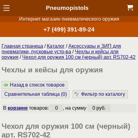
Pneumopistols
Интернет магазин пневматического оружия
+7 (499) 391-89-24
Главная страница
/
Каталог
/
Аксессуары и ЗИП для
пневматики, пусковые устр-ва
/
Чехлы и кейсы для
оружия
/
Чехол для оружия 100 см (черный) арт. RS702-42
Чехлы и кейсы для оружия
Назад в список товаров
Сравнительная таблица (
0
)
Фильтр по каталогу
В
корзине
товаров:
0
, на сумму
0 руб.
Чехол для оружия 100 см (черный)
арт. RS702-42