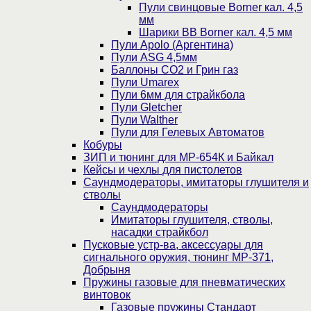
Пули свинцовые Borner кал. 4,5
мм
Шарики BB Borner кал. 4,5 мм
Пули Apolo (Аргентина)
Пули ASG 4,5мм
Баллоны CO2 и Грин газ
Пули Umarex
Пули 6мм для страйкбола
Пули Gletcher
Пули Walther
Пули для Гелевых Автоматов
Кобуры
ЗИП и тюнинг для МР-654К и Байкал
Кейсы и чехлы для пистолетов
Саундмодераторы, имитаторы глушителя и
стволы
Саундмодераторы
Имитаторы глушителя, стволы,
насадки страйкбол
Пусковые устр-ва, аксессуары для
сигнального оружия, тюнинг МР-371,
Добрыня
Пружины газовые для пневматических
винтовок
Газовые пружины Стандарт