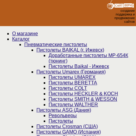
создание
поддержка и
продвижение
сайтов
О магазине
Каталог
Пнев­ма­ти­чес­кие пистолеты
Пистолеты BAIKAL (г. Ижевск)
Доработанные пистолеты МР-654К
(тюнинг)
Пистолеты Baikal - Ижевск
Пистолеты Umarex (Германия)
Пистолеты UMAREX
Пистолеты BERETTA
Пистолеты COLT
Пистолеты HECKLER & KOCH
Пистолеты SMITH & WESSON
Пистолеты WALTHER
Пистолеты ASG (Дания)
Револьверы
Пистолеты
Пистолеты Crosman (США)
Пистолеты GAMO (Испания)