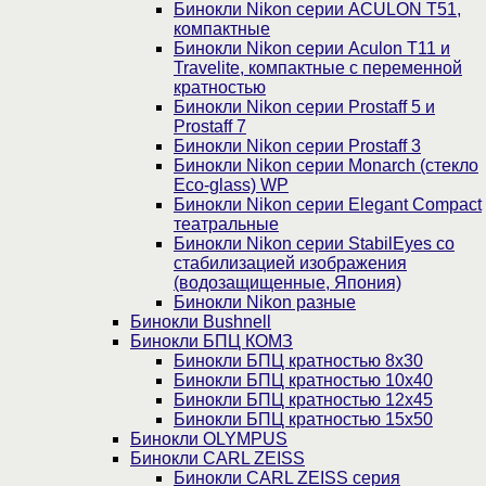
Бинокли Nikon серии ACULON Т51,
компактные
Бинокли Nikon серии Aculon T11 и
Travelite, компактные с переменной
кратностью
Бинокли Nikon серии Prostaff 5 и
Prostaff 7
Бинокли Nikon серии Prostaff 3
Бинокли Nikon серии Monarch (стекло
Eco-glass) WP
Бинокли Nikon серии Elegant Compact
театральные
Бинокли Nikon серии StabilEyes со
стабилизацией изображения
(водозащищенные, Япония)
Бинокли Nikon разные
Бинокли Bushnell
Бинокли БПЦ КОМЗ
Бинокли БПЦ кратностью 8х30
Бинокли БПЦ кратностью 10х40
Бинокли БПЦ кратностью 12х45
Бинокли БПЦ кратностью 15х50
Бинокли OLYMPUS
Бинокли CARL ZEISS
Бинокли CARL ZEISS серия