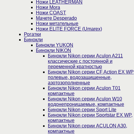
Ножи LEATHERMAN
Ножи Mora
Ножи COAST
Мачете Desperado
Ножи метательные
Ножи ELITE FORCE (Umarex)
Рогатки
Бинокли
Бинокли YUKON
Бинокли NIKON
Бинокли Nikon серии Aculon A211
классические с постоянной и
переменной кратностью
Бинокли Nikon серии СF Action EX WP
полевые, водозащищенные,
азотозополненные
Бинокли Nikon серии Aculon T01
компактные
Бинокли Nikon серии Aculon W10
водонепроницаемые, компактные
Бинокли Nikon серии Sport Lite
Бинокли Nikon серии Sportstar EX WP,
компактные
Бинокли Nikon серии ACULON A30,
компактные