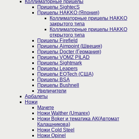
Коллиматорные прицелы
Прицелы SightecS
Прицелы HAKKO (Япония)
Коллиматорные прицелы HAKKO
закрытого типа
Коллиматорные прицелы HAKKO
открытого типа
Прицелы Firefield
Прицелы Aimpoint (Швеция)
Прицелы Docter (Германия)
Прицелы VOMZ PILAD
Прицелы Sightmark
Прицелы Leapers
Прицелы EOTech (США)
Прицелы BSA
Прицелы Bushnell
Увеличители
Арбалеты
Ножи
Мачете
Ножи Walther (Umarex)
Ножи Boker и тематика АК(Автомат
Калашникова)
Ножи Cold Steel
Ножи Opinel