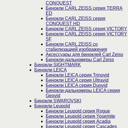
CONQUEST
Бинокли CARL ZEISS серия TERRA
ED
Бинокли CARL ZEISS серия
CONQUEST HD
Бинокли CARL ZEISS серия VICTORY
Бинокли CARL ZEISS серия VICTORY
SF
Бинокли CARL ZEISS со
стабилизацией изображения
Аксессуары для биноклей Carl Zeiss
Бинокли-дальномеры Carl Zeiss
Бинокли SIGHTMARK
Бинокли LEICA
Бинокли LEICA серия Trinovid
Бинокли LEICA серия Ultravid
Бинокли LEICA серия Duovid
Бинокли-дальномеры LEICA серия
Geovid
Бинокли SWAROVSKI
Бинокли Leupold
Бинокли Leupold серия Rogue
Бинокли Leupold серия Yosemite
Бинокли Leupold серия Acadia
Бинокли Leupold серия Cascades