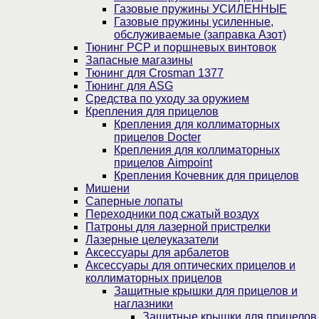
Газовые пружины УСИЛЕННЫЕ
Газовые пружины усиленные,
обслуживаемые (заправка Азот)
Тюнинг PCP и поршневых винтовок
Запасные магазины
Тюнинг для Crosman 1377
Тюнинг для ASG
Средства по уходу за оружием
Крепления для прицелов
Крепления для коллиматорных
прицелов Docter
Крепления для коллиматорных
прицелов Aimpoint
Крепления Кочевник для прицелов
Мишени
Саперные лопаты
Переходники под сжатый воздух
Патроны для лазерной пристрелки
Лазерные целеуказатели
Аксессуары для арбалетов
Аксессуары для оптических прицелов и
коллиматорных прицелов
Защитные крышки для прицелов и
наглазники
Защитные крышки для прицелов