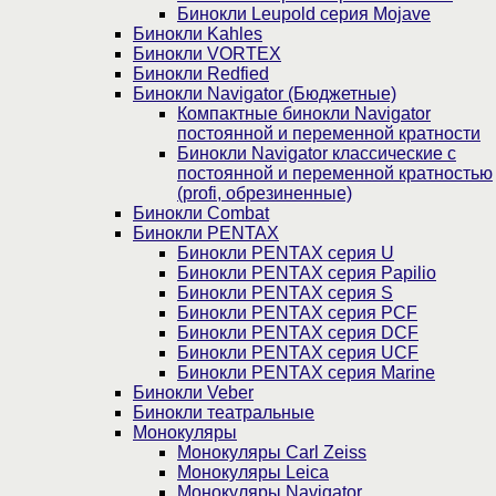
Бинокли Leupold серия Mojave
Бинокли Kahles
Бинокли VORTEX
Бинокли Redfied
Бинокли Navigator (Бюджетные)
Компактные бинокли Navigator
постоянной и переменной кратности
Бинокли Navigator классические с
постоянной и переменной кратностью
(profi, обрезиненные)
Бинокли Combat
Бинокли PENTAX
Бинокли PENTAX серия U
Бинокли PENTAX серия Papilio
Бинокли PENTAX серия S
Бинокли PENTAX серия PCF
Бинокли PENTAX серия DCF
Бинокли PENTAX серия UCF
Бинокли PENTAX серия Marine
Бинокли Veber
Бинокли театральные
Монокуляры
Монокуляры Carl Zeiss
Монокуляры Leica
Монокуляры Navigator