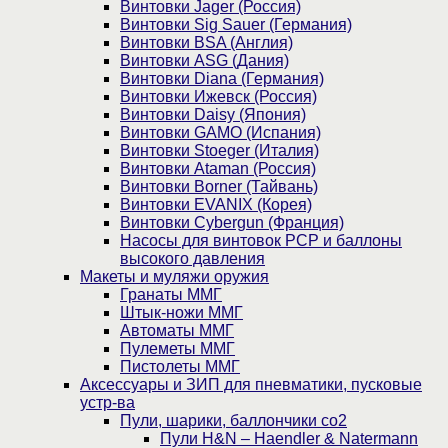
Винтовки Jager (Россия)
Винтовки Sig Sauer (Германия)
Винтовки BSA (Англия)
Винтовки ASG (Дания)
Винтовки Diana (Германия)
Винтовки Ижевск (Россия)
Винтовки Daisy (Япония)
Винтовки GAMO (Испания)
Винтовки Stoeger (Италия)
Винтовки Ataman (Россия)
Винтовки Borner (Тайвань)
Винтовки EVANIX (Корея)
Винтовки Cybergun (Франция)
Насосы для винтовок PCP и баллоны
высокого давления
Макеты и муляжи оружия
Гранаты ММГ
Штык-ножи ММГ
Автоматы ММГ
Пулеметы ММГ
Пистолеты ММГ
Аксессуары и ЗИП для пневматики, пусковые
устр-ва
Пули, шарики, баллончики со2
Пули H&N – Haendler & Natermann