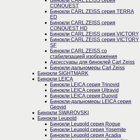
Бинокли CARL ZEISS серия
CONQUEST
Бинокли CARL ZEISS серия TERRA
ED
Бинокли CARL ZEISS серия
CONQUEST HD
Бинокли CARL ZEISS серия VICTORY
Бинокли CARL ZEISS серия VICTORY
SF
Бинокли CARL ZEISS со
стабилизацией изображения
Аксессуары для биноклей Carl Zeiss
Бинокли-дальномеры Carl Zeiss
Бинокли SIGHTMARK
Бинокли LEICA
Бинокли LEICA серия Trinovid
Бинокли LEICA серия Ultravid
Бинокли LEICA серия Duovid
Бинокли-дальномеры LEICA серия
Geovid
Бинокли SWAROVSKI
Бинокли Leupold
Бинокли Leupold серия Rogue
Бинокли Leupold серия Yosemite
Бинокли Leupold серия Acadia