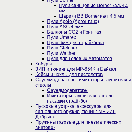
Пули Borner
Пули свинцовые Borner кал. 4,5
мм
Шарики BB Borner кал. 4,5 мм
Пули Apolo (Аргентина)
Пули ASG 4,5мм
Баллоны CO2 и Грин газ
Пули Umarex
Пули 6мм для страйкбола
Пули Gletcher
Пули Walther
Пули для Гелевых Автоматов
Кобуры
ЗИП и тюнинг для МР-654К и Байкал
Кейсы и чехлы для пистолетов
Саундмодераторы, имитаторы глушителя и
стволы
Саундмодераторы
Имитаторы глушителя, стволы,
насадки страйкбол
Пусковые устр-ва, аксессуары для
сигнального оружия, тюнинг МР-371,
Добрыня
Пружины газовые для пневматических
винтовок