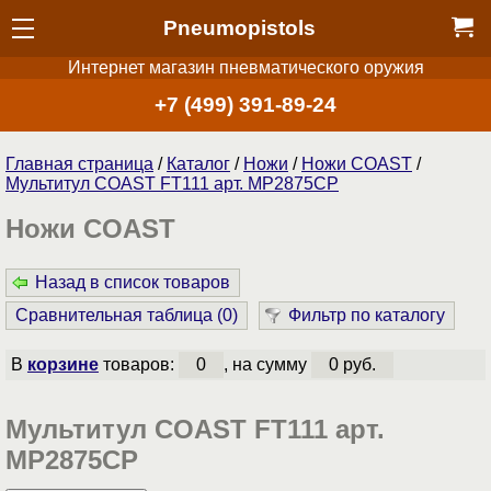
Pneumopistols
Интернет магазин пневматического оружия
+7 (499) 391-89-24
Главная страница
/
Каталог
/
Ножи
/
Ножи COAST
/
Мультитул COAST FT111 арт. MP2875CP
Ножи COAST
Назад в список товаров
Сравнительная таблица (
0
)
Фильтр по каталогу
В
корзине
товаров:
0
, на сумму
0 руб.
Мультитул COAST FT111 арт.
MP2875CP