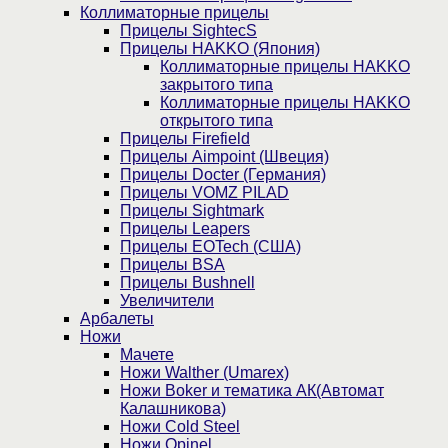
Коллиматорные прицелы
Прицелы SightecS
Прицелы HAKKO (Япония)
Коллиматорные прицелы HAKKO
закрытого типа
Коллиматорные прицелы HAKKO
открытого типа
Прицелы Firefield
Прицелы Aimpoint (Швеция)
Прицелы Docter (Германия)
Прицелы VOMZ PILAD
Прицелы Sightmark
Прицелы Leapers
Прицелы EOTech (США)
Прицелы BSA
Прицелы Bushnell
Увеличители
Арбалеты
Ножи
Мачете
Ножи Walther (Umarex)
Ножи Boker и тематика АК(Автомат
Калашникова)
Ножи Cold Steel
Ножи Opinel