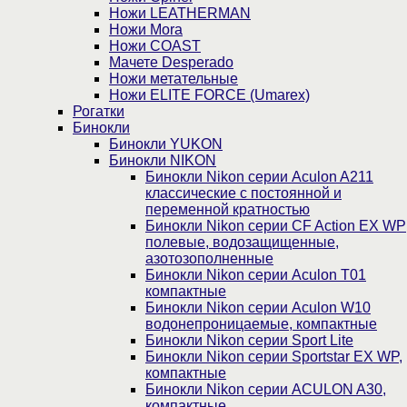
Ножи LEATHERMAN
Ножи Mora
Ножи COAST
Мачете Desperado
Ножи метательные
Ножи ELITE FORCE (Umarex)
Рогатки
Бинокли
Бинокли YUKON
Бинокли NIKON
Бинокли Nikon серии Aculon A211
классические с постоянной и
переменной кратностью
Бинокли Nikon серии СF Action EX WP
полевые, водозащищенные,
азотозополненные
Бинокли Nikon серии Aculon T01
компактные
Бинокли Nikon серии Aculon W10
водонепроницаемые, компактные
Бинокли Nikon серии Sport Lite
Бинокли Nikon серии Sportstar EX WP,
компактные
Бинокли Nikon серии ACULON A30,
компактные