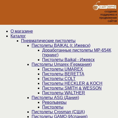
создание
поддержка и
продвижение
сайтов
О магазине
Каталог
Пнев­ма­ти­чес­кие пистолеты
Пистолеты BAIKAL (г. Ижевск)
Доработанные пистолеты МР-654К
(тюнинг)
Пистолеты Baikal - Ижевск
Пистолеты Umarex (Германия)
Пистолеты UMAREX
Пистолеты BERETTA
Пистолеты COLT
Пистолеты HECKLER & KOCH
Пистолеты SMITH & WESSON
Пистолеты WALTHER
Пистолеты ASG (Дания)
Револьверы
Пистолеты
Пистолеты Crosman (США)
Пистолеты GAMO (Испания)