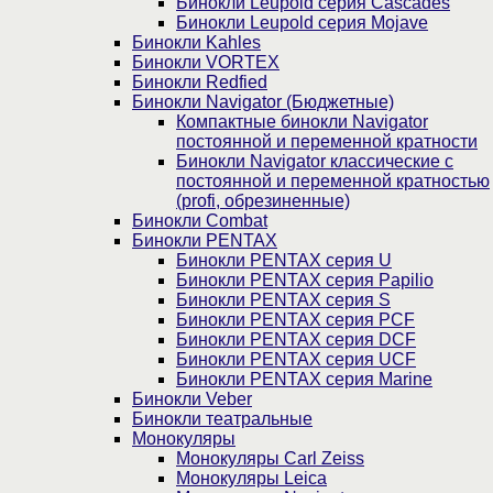
Бинокли Leupold серия Cascades
Бинокли Leupold серия Mojave
Бинокли Kahles
Бинокли VORTEX
Бинокли Redfied
Бинокли Navigator (Бюджетные)
Компактные бинокли Navigator
постоянной и переменной кратности
Бинокли Navigator классические с
постоянной и переменной кратностью
(profi, обрезиненные)
Бинокли Combat
Бинокли PENTAX
Бинокли PENTAX серия U
Бинокли PENTAX серия Papilio
Бинокли PENTAX серия S
Бинокли PENTAX серия PCF
Бинокли PENTAX серия DCF
Бинокли PENTAX серия UCF
Бинокли PENTAX серия Marine
Бинокли Veber
Бинокли театральные
Монокуляры
Монокуляры Carl Zeiss
Монокуляры Leica