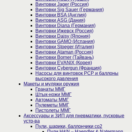
Винтовки Jager (Россия)
Винтовки Sig Sauer (Германия)
Винтовки BSA (Англия)
Винтовки ASG (Дания)
Винтовки Diana (Германия)
Винтовки Ижевск (Россия)
Винтовки Daisy (Япония)
Винтовки GAMO (Испания)
Винтовки Stoeger (Италия)
Винтовки Ataman (Россия)
Винтовки Borner (Тайвань)
Винтовки EVANIX (Корея)
Винтовки Cybergun (Франция)
Насосы для винтовок PCP и баллоны
высокого давления
Макеты и муляжи оружия
Гранаты ММГ
Штык-ножи ММГ
Автоматы ММГ
Пулеметы ММГ
Пистолеты ММГ
Аксессуары и ЗИП для пневматики, пусковые
устр-ва
Пули, шарики, баллончики со2
Пули H&N – Haendler & Natermann