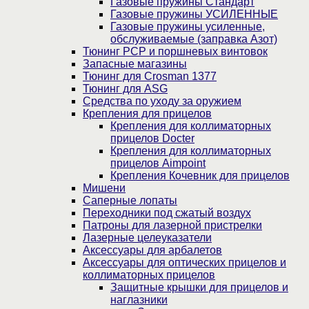
Газовые пружины Стандарт
Газовые пружины УСИЛЕННЫЕ
Газовые пружины усиленные,
обслуживаемые (заправка Азот)
Тюнинг PCP и поршневых винтовок
Запасные магазины
Тюнинг для Crosman 1377
Тюнинг для ASG
Средства по уходу за оружием
Крепления для прицелов
Крепления для коллиматорных
прицелов Docter
Крепления для коллиматорных
прицелов Aimpoint
Крепления Кочевник для прицелов
Мишени
Саперные лопаты
Переходники под сжатый воздух
Патроны для лазерной пристрелки
Лазерные целеуказатели
Аксессуары для арбалетов
Аксессуары для оптических прицелов и
коллиматорных прицелов
Защитные крышки для прицелов и
наглазники