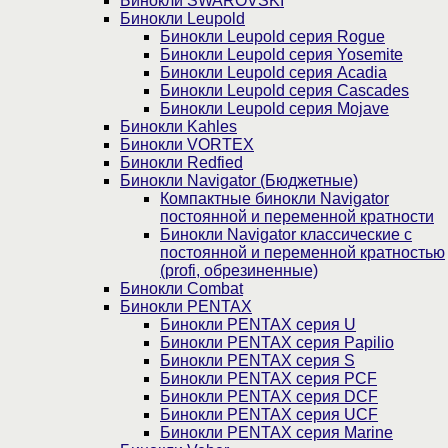
Бинокли SWAROVSKI
Бинокли Leupold
Бинокли Leupold серия Rogue
Бинокли Leupold серия Yosemite
Бинокли Leupold серия Acadia
Бинокли Leupold серия Cascades
Бинокли Leupold серия Mojave
Бинокли Kahles
Бинокли VORTEX
Бинокли Redfied
Бинокли Navigator (Бюджетные)
Компактные бинокли Navigator
постоянной и переменной кратности
Бинокли Navigator классические с
постоянной и переменной кратностью
(profi, обрезиненные)
Бинокли Combat
Бинокли PENTAX
Бинокли PENTAX серия U
Бинокли PENTAX серия Papilio
Бинокли PENTAX серия S
Бинокли PENTAX серия PCF
Бинокли PENTAX серия DCF
Бинокли PENTAX серия UCF
Бинокли PENTAX серия Marine