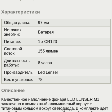
Характеристики
Общая длина
:
97 мм
Источник
Батарея
энергии
:
Питание
:
1 x CR123
Световой
155 люмен
поток
:
Длительность
8 часов
работы
:
Производитель
:
Led Lenser
Вес в упаковке
:
78 г
Описание
Качественное наполнение фонаря LED LENSER M1
заключено в компактный алюминиевый корпус с
титановым кольцом вокруг светодиода. В комплекте идет