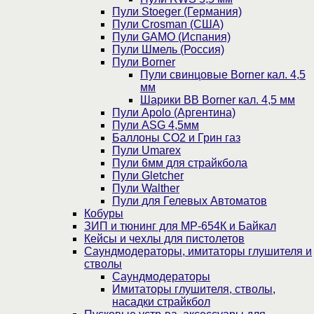
Пули Stoeger (Германия)
Пули Crosman (США)
Пули GAMO (Испания)
Пули Шмель (Россия)
Пули Borner
Пули свинцовые Borner кал. 4,5
мм
Шарики BB Borner кал. 4,5 мм
Пули Apolo (Аргентина)
Пули ASG 4,5мм
Баллоны CO2 и Грин газ
Пули Umarex
Пули 6мм для страйкбола
Пули Gletcher
Пули Walther
Пули для Гелевых Автоматов
Кобуры
ЗИП и тюнинг для МР-654К и Байкал
Кейсы и чехлы для пистолетов
Саундмодераторы, имитаторы глушителя и
стволы
Саундмодераторы
Имитаторы глушителя, стволы,
насадки страйкбол