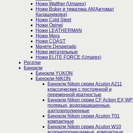
Ножи Walther (Umarex)
Ножи Boker и тематика АК(Автомат
Калашникова)
Ножи Cold Steel
Ножи Opinel
Ножи LEATHERMAN
Ножи Mora
Ножи COAST
Мачете Desperado
Ножи метательные
Ножи ELITE FORCE (Umarex)
Рогатки
Бинокли
Бинокли YUKON
Бинокли NIKON
Бинокли Nikon серии Aculon A211
классические с постоянной и
переменной кратностью
Бинокли Nikon серии СF Action EX WP
полевые, водозащищенные,
азотозополненные
Бинокли Nikon серии Aculon T01
компактные
Бинокли Nikon серии Aculon W10
водонепроницаемые, компактные