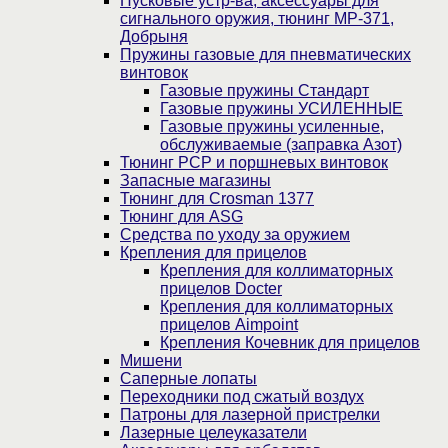
Пусковые устр-ва, аксессуары для
сигнального оружия, тюнинг МР-371,
Добрыня
Пружины газовые для пневматических
винтовок
Газовые пружины Стандарт
Газовые пружины УСИЛЕННЫЕ
Газовые пружины усиленные,
обслуживаемые (заправка Азот)
Тюнинг PCP и поршневых винтовок
Запасные магазины
Тюнинг для Crosman 1377
Тюнинг для ASG
Средства по уходу за оружием
Крепления для прицелов
Крепления для коллиматорных
прицелов Docter
Крепления для коллиматорных
прицелов Aimpoint
Крепления Кочевник для прицелов
Мишени
Саперные лопаты
Переходники под сжатый воздух
Патроны для лазерной пристрелки
Лазерные целеуказатели