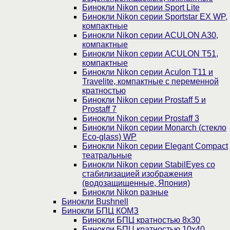
Бинокли Nikon серии Sport Lite
Бинокли Nikon серии Sportstar EX WP,
компактные
Бинокли Nikon серии ACULON A30,
компактные
Бинокли Nikon серии ACULON Т51,
компактные
Бинокли Nikon серии Aculon T11 и
Travelite, компактные с переменной
кратностью
Бинокли Nikon серии Prostaff 5 и
Prostaff 7
Бинокли Nikon серии Prostaff 3
Бинокли Nikon серии Monarch (стекло
Eco-glass) WP
Бинокли Nikon серии Elegant Compact
театральные
Бинокли Nikon серии StabilEyes со
стабилизацией изображения
(водозащищенные, Япония)
Бинокли Nikon разные
Бинокли Bushnell
Бинокли БПЦ КОМЗ
Бинокли БПЦ кратностью 8х30
Бинокли БПЦ кратностью 10х40