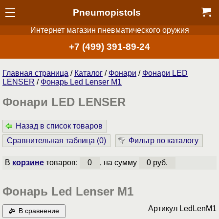
Pneumopistols
Интернет магазин пневматического оружия
+7 (499) 391-89-24
Главная страница
/
Каталог
/
Фонари
/
Фонари LED
LENSER
/
Фонарь Led Lenser M1
Фонари LED LENSER
Назад в список товаров
Сравнительная таблица (
0
)
Фильтр по каталогу
В
корзине
товаров:
0
, на сумму
0 руб.
Фонарь Led Lenser M1
Артикул
LedLenM1
В сравнение