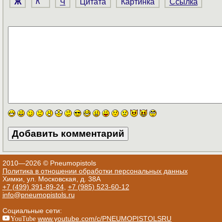
Ж
К
Ч
Цитата
Картинка
Ссылка
2010—2026 © Pneumopistols
Политика в отношении обработки персональных данных
Химки, ул. Московская, д. 38А
+7 (499) 391-89-24
,
+7 (985) 523-60-12
info@pneumopistols.ru
Социальные сети:
YouTube
www.youtube.com/c/PNEUMOPISTOLSRU