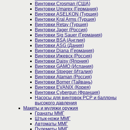
Винтовки Crosman (США)
Винтовки Umarex (Германия)
Винтовки ASELKON (Турция)
Винтовки Kral Arms (Турция)
Винтовки Retay (Турция)
Винтовки Jager (Россия)
Винтовки Sig Sauer (Германия)
Винтовки BSA (Англия)
Винтовки ASG (Дания)
Винтовки Diana (Германия)
Винтовки Ижевск (Россия)
Винтовки Daisy (Япония)
Винтовки GAMO (Испания)
Винтовки Stoeger (Италия)
Винтовки Ataman (Россия)
Винтовки Borner (Тайвань)
Винтовки EVANIX (Корея)
Винтовки Cybergun (Франция)
Насосы для винтовок PCP и баллоны
высокого давления
Макеты и муляжи оружия
Гранаты ММГ
Штык-ножи ММГ
Автоматы ММГ
Пулеметы ММГ