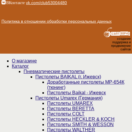
ВКонтакте
vk.com/club53004480
Политика в отношении обработки персональных данных
создание
поддержка и
продвижение
сайтов
О магазине
Каталог
Пнев­ма­ти­чес­кие пистолеты
Пистолеты BAIKAL (г. Ижевск)
Доработанные пистолеты МР-654К
(тюнинг)
Пистолеты Baikal - Ижевск
Пистолеты Umarex (Германия)
Пистолеты UMAREX
Пистолеты BERETTA
Пистолеты COLT
Пистолеты HECKLER & KOCH
Пистолеты SMITH & WESSON
Пистолеты WALTHER