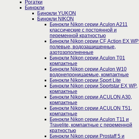
Рогатки
Бинокли
Бинокли YUKON
Бинокли NIKON
Бинокли Nikon серии Aculon A211
классические с постоянной и
переменной кратностью
Бинокли Nikon серии СF Action EX WP
полевые, водозащищенные,
азотозополненные
Бинокли Nikon серии Aculon T01
компактные
Бинокли Nikon серии Aculon W10
водонепроницаемые, компактные
Бинокли Nikon серии Sport Lite
Бинокли Nikon серии Sportstar EX WP,
компактные
Бинокли Nikon серии ACULON A30,
компактные
Бинокли Nikon серии ACULON Т51,
компактные
Бинокли Nikon серии Aculon T11 и
Travelite, компактные с переменной
кратностью
Бинокли Nikon серии Prostaff 5 и