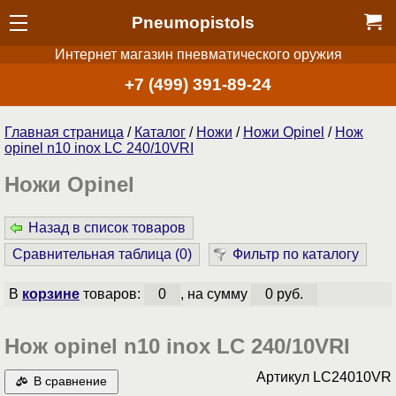
Pneumopistols
Интернет магазин пневматического оружия
+7 (499) 391-89-24
Главная страница
/
Каталог
/
Ножи
/
Ножи Opinel
/
Нож
opinel n10 inox LC 240/10VRI
Ножи Opinel
Назад в список товаров
Сравнительная таблица (
0
)
Фильтр по каталогу
В
корзине
товаров:
0
, на сумму
0 руб.
Нож opinel n10 inox LC 240/10VRI
Артикул
LC24010VR
В сравнение