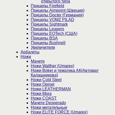
открытого типа
Прицелы Firefield
Прицелы Aimpoint (Швеция)
Прицелы Docter (Германия)
Прицелы VOMZ PILAD
Прицелы Sightmark
Прицелы Leapers
Прицелы EOTech (США)
Прицелы BSA
Прицелы Bushnell
Увеличители
Арбалеты
Ножи
Мачете
Ножи Walther (Umarex)
Ножи Boker и тематика АК(Автомат
Калашникова)
Ножи Cold Steel
Ножи Opinel
Ножи LEATHERMAN
Ножи Mora
Ножи COAST
Мачете Desperado
Ножи метательные
Ножи ELITE FORCE (Umarex)