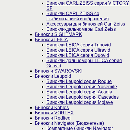
Бинокли CARL ZEISS серия VICTORY
SF
Бинокли CARL ZEISS со
стабилизацией изображения
Аксессуары для биноклей Carl Zeiss
Бинокли-дальномеры Carl Zeiss
Бинокли SIGHTMARK
Бинокли LEICA
Бинокли LEICA серия Trinovid
Бинокли LEICA серия Ultravid
Бинокли LEICA серия Duovid
Бинокли-дальномеры LEICA серия
Geovid
Бинокли SWAROVSKI
Бинокли Leupold
Бинокли Leupold серия Rogue
Бинокли Leupold серия Yosemite
Бинокли Leupold серия Acadia
Бинокли Leupold серия Cascades
Бинокли Leupold серия Mojave
Бинокли Kahles
Бинокли VORTEX
Бинокли Redfied
Бинокли Navigator (Бюджетные)
Компактные бинокли Navigator