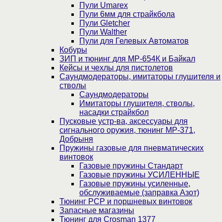
Пули Umarex
Пули 6мм для страйкбола
Пули Gletcher
Пули Walther
Пули для Гелевых Автоматов
Кобуры
ЗИП и тюнинг для МР-654К и Байкал
Кейсы и чехлы для пистолетов
Саундмодераторы, имитаторы глушителя и
стволы
Саундмодераторы
Имитаторы глушителя, стволы,
насадки страйкбол
Пусковые устр-ва, аксессуары для
сигнального оружия, тюнинг МР-371,
Добрыня
Пружины газовые для пневматических
винтовок
Газовые пружины Стандарт
Газовые пружины УСИЛЕННЫЕ
Газовые пружины усиленные,
обслуживаемые (заправка Азот)
Тюнинг PCP и поршневых винтовок
Запасные магазины
Тюнинг для Crosman 1377