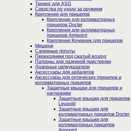
Тюнинг для ASG
Средства по уходу за оружием
Крепления для прицелов
Крепления для коллиматорных
прицелов Docter
Крепления для коллиматорных
прицелов Aimpoint
Крепления Кочевник для прицелов
Мишени
Саперные лопаты
Переходники под сжатый воздух
Патроны для лазерной пристрелки
Лазерные целеуказатели
Аксессуары для арбалетов
Аксессуары для оптических прицелов и
коллиматорных прицелов
Защитные крышки для прицелов и
наглазники
Защитные крышки для прицелов
Leupold
Защитные крышки для
коллиматорных прицелов Docter
Защитные крышки для
коллиматорных прицелов
Aimpoint