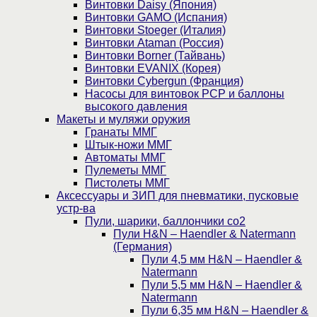
Винтовки Daisy (Япония)
Винтовки GAMO (Испания)
Винтовки Stoeger (Италия)
Винтовки Ataman (Россия)
Винтовки Borner (Тайвань)
Винтовки EVANIX (Корея)
Винтовки Cybergun (Франция)
Насосы для винтовок PCP и баллоны
высокого давления
Макеты и муляжи оружия
Гранаты ММГ
Штык-ножи ММГ
Автоматы ММГ
Пулеметы ММГ
Пистолеты ММГ
Аксессуары и ЗИП для пневматики, пусковые
устр-ва
Пули, шарики, баллончики со2
Пули H&N – Haendler & Natermann
(Германия)
Пули 4,5 мм H&N – Haendler &
Natermann
Пули 5,5 мм H&N – Haendler &
Natermann
Пули 6,35 мм H&N – Haendler &