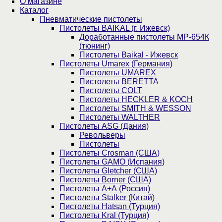
О магазине
Каталог
Пнев­ма­ти­чес­кие пистолеты
Пистолеты BAIKAL (г. Ижевск)
Доработанные пистолеты МР-654К
(тюнинг)
Пистолеты Baikal - Ижевск
Пистолеты Umarex (Германия)
Пистолеты UMAREX
Пистолеты BERETTA
Пистолеты COLT
Пистолеты HECKLER & KOCH
Пистолеты SMITH & WESSON
Пистолеты WALTHER
Пистолеты ASG (Дания)
Револьверы
Пистолеты
Пистолеты Crosman (США)
Пистолеты GAMO (Испания)
Пистолеты Gletcher (США)
Пистолеты Borner (США)
Пистолеты А+А (Россия)
Пистолеты Stalker (Китай)
Пистолеты Hatsan (Турция)
Пистолеты Kral (Турция)