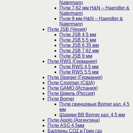
Natermann
Пули 7,62 мм H&N – Haendler &
Natermann
Пули 9 мм H&N – Haendler &
Natermann
Пули JSB (Чехия)
Пули JSB 4,5 мм
Пули JSB 5,5 мм
Пули JSB 6,35 мм
Пули JSB 7,62 мм
Пули JSB 9 мм
Пули RWS (Германия)
Пули RWS 4,5 мм
Пули RWS 5,5 мм
Пули Stoeger (Германия)
Пули Crosman (США)
Пули GAMO (Испания)
Пули Шмель (Россия)
Пули Borner
Пули свинцовые Borner кал. 4,5
мм
Шарики BB Borner кал. 4,5 мм
Пули Apolo (Аргентина)
Пули ASG 4,5мм
Баллоны CO2 и Грин газ