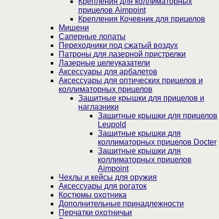
Крепления для коллиматорных
прицелов Aimpoint
Крепления Кочевник для прицелов
Мишени
Саперные лопаты
Переходники под сжатый воздух
Патроны для лазерной пристрелки
Лазерные целеуказатели
Аксессуары для арбалетов
Аксессуары для оптических прицелов и
коллиматорных прицелов
Защитные крышки для прицелов и
наглазники
Защитные крышки для прицелов
Leupold
Защитные крышки для
коллиматорных прицелов Docter
Защитные крышки для
коллиматорных прицелов
Aimpoint
Чехлы и кейсы для оружия
Аксессуары для рогаток
Костюмы охотника
Дополнительные принадлежности
Перчатки охотничьи