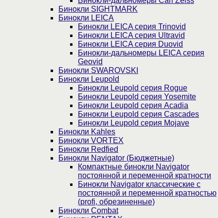
Бинокли-дальномеры Carl Zeiss
Бинокли SIGHTMARK
Бинокли LEICA
Бинокли LEICA серия Trinovid
Бинокли LEICA серия Ultravid
Бинокли LEICA серия Duovid
Бинокли-дальномеры LEICA серия
Geovid
Бинокли SWAROVSKI
Бинокли Leupold
Бинокли Leupold серия Rogue
Бинокли Leupold серия Yosemite
Бинокли Leupold серия Acadia
Бинокли Leupold серия Cascades
Бинокли Leupold серия Mojave
Бинокли Kahles
Бинокли VORTEX
Бинокли Redfied
Бинокли Navigator (Бюджетные)
Компактные бинокли Navigator
постоянной и переменной кратности
Бинокли Navigator классические с
постоянной и переменной кратностью
(profi, обрезиненные)
Бинокли Combat