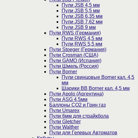
Пули JSB 4,5 мм
Пули JSB 5,5 мм
Пули JSB 6,35 мм
Пули JSB 7,62 мм
Пули JSB 9 мм
Пули RWS (Германия)
Пули RWS 4,5 мм
Пули RWS 5,5 мм
Пули Stoeger (Германия)
Пули Crosman (США)
Пули GAMO (Испания)
Пули Шмель (Россия)
Пули Borner
Пули свинцовые Borner кал. 4,5
мм
Шарики BB Borner кал. 4,5 мм
Пули Apolo (Аргентина)
Пули ASG 4,5мм
Баллоны CO2 и Грин газ
Пули Umarex
Пули 6мм для страйкбола
Пули Gletcher
Пули Walther
Пули для Гелевых Автоматов