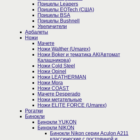
Прицелы Leapers
Прицелы EOTech (США)
Прицелы BSA
Прицелы Bushnell
Увеличители
Арбалеты
Ножи
Мачете
Ножи Walther (Umarex)
Ножи Boker и тематика АК(Автомат
Калашникова)
Ножи Cold Steel
Ножи Opinel
Ножи LEATHERMAN
Ножи Mora
Ножи COAST
Мачете Desperado
Ножи метательные
Ножи ELITE FORCE (Umarex)
Рогатки
Бинокли
Бинокли YUKON
Бинокли NIKON
Бинокли Nikon серии Aculon A211
классические с постоянной и