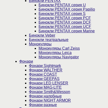
Бинокли PENTAX
Бинокли PENTAX серия U
Бинокли PENTAX серия Papilio
Бинокли PENTAX серия S
Бинокли PENTAX серия PCF
Бинокли PENTAX серия DCF
Бинокли PENTAX серия UCF
Бинокли PENTAX серия Marine
Бинокли Veber
Бинокли театральные
Монокуляры
Монокуляры Carl Zeiss
Монокуляры Leica
Монокуляры Navigator
Фонари
Фонари Sightmark
Фонари WALTHER
Фонари COAST
Фонари GEEPAS
Фонари LED LENSER
Фонари MAG-LITE
Фонари Smith&Wesson
Фонари налобные
Фонари NIGHT ARMOR
Фонари разные