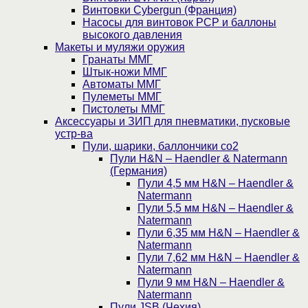
Винтовки Cybergun (Франция)
Насосы для винтовок PCP и баллоны
высокого давления
Макеты и муляжи оружия
Гранаты ММГ
Штык-ножи ММГ
Автоматы ММГ
Пулеметы ММГ
Пистолеты ММГ
Аксессуары и ЗИП для пневматики, пусковые
устр-ва
Пули, шарики, баллончики со2
Пули H&N – Haendler & Natermann
(Германия)
Пули 4,5 мм H&N – Haendler &
Natermann
Пули 5,5 мм H&N – Haendler &
Natermann
Пули 6,35 мм H&N – Haendler &
Natermann
Пули 7,62 мм H&N – Haendler &
Natermann
Пули 9 мм H&N – Haendler &
Natermann
Пули JSB (Чехия)