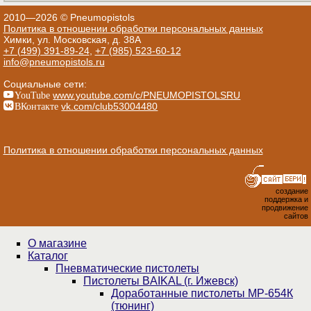
2010—2026 © Pneumopistols
Политика в отношении обработки персональных данных
Химки, ул. Московская, д. 38А
+7 (499) 391-89-24
,
+7 (985) 523-60-12
info@pneumopistols.ru
Социальные сети:
YouTube
www.youtube.com/c/PNEUMOPISTOLSRU
ВКонтакте
vk.com/club53004480
Политика в отношении обработки персональных данных
создание
поддержка и
продвижение
сайтов
О магазине
Каталог
Пнев­ма­ти­чес­кие пистолеты
Пистолеты BAIKAL (г. Ижевск)
Доработанные пистолеты МР-654К
(тюнинг)