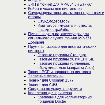
Кобуры
ЗИП и тюнинг для МР-654К и Байкал
Кейсы и чехлы для пистолетов
Саундмодераторы, имитаторы глушителя и
стволы
Саундмодераторы
Имитаторы глушителя, стволы,
насадки страйкбол
Пусковые устр-ва, аксессуары для
сигнального оружия, тюнинг МР-371,
Добрыня
Пружины газовые для пневматических
винтовок
Газовые пружины Стандарт
Газовые пружины УСИЛЕННЫЕ
Газовые пружины усиленные,
обслуживаемые (заправка Азот)
Тюнинг PCP и поршневых винтовок
Запасные магазины
Тюнинг для Crosman 1377
Тюнинг для ASG
Средства по уходу за оружием
Крепления для прицелов
Крепления для коллиматорных
прицелов Docter