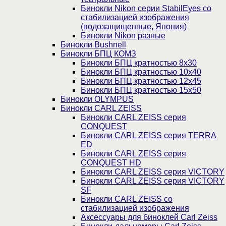
Бинокли Nikon серии StabilEyes со
стабилизацией изображения
(водозащищенные, Япония)
Бинокли Nikon разные
Бинокли Bushnell
Бинокли БПЦ КОМЗ
Бинокли БПЦ кратностью 8х30
Бинокли БПЦ кратностью 10х40
Бинокли БПЦ кратностью 12х45
Бинокли БПЦ кратностью 15х50
Бинокли OLYMPUS
Бинокли CARL ZEISS
Бинокли CARL ZEISS серия
CONQUEST
Бинокли CARL ZEISS серия TERRA
ED
Бинокли CARL ZEISS серия
CONQUEST HD
Бинокли CARL ZEISS серия VICTORY
Бинокли CARL ZEISS серия VICTORY
SF
Бинокли CARL ZEISS со
стабилизацией изображения
Аксессуары для биноклей Carl Zeiss