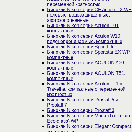
переменной кратностью
Бинокли Nikon серии СF Action EX WP
полевые, водозащищенные,
азотозополненные
Бинокли Nikon серии Aculon T01
компактные
Бинокли Nikon серии Aculon W10
водонепроницаемые, компактные
Бинокли Nikon серии Sport Lite
Бинокли Nikon серии Sportstar EX WP,
компактные
Бинокли Nikon серии ACULON A30,
компактные
Бинокли Nikon серии ACULON Т51,
компактные
Бинокли Nikon серии Aculon T11 и
Travelite, компактные с переменной
кратностью
Бинокли Nikon серии Prostaff 5 и
Prostaff 7
Бинокли Nikon серии Prostaff 3
Бинокли Nikon серии Monarch (стекло
Eco-glass) WP
Бинокли Nikon серии Elegant Compact
театральные