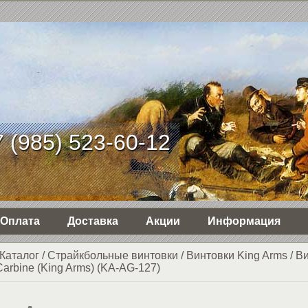
 (985) 523-60-12
Оплата
Доставка
Акции
Информация
Каталог
/
Страйкбольные винтовки
/
Винтовки King Arms
/
Ви
arbine (King Arms) (KA-AG-127)