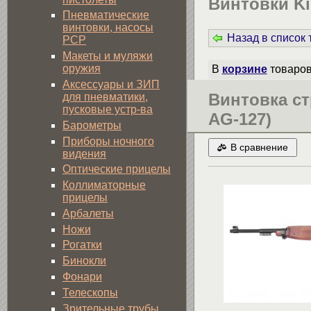
Винтовки K
Пневматические
винтовки, насосы
Назад в список
PCP
Макеты и муляжи
оружия
В
корзине
товаро
Аксессуары и ЗИП
Винтовка ст
для пневматики,
пусковые устр-ва
AG-127)
Барометры
Приборы ночного
В сравнение
видения
Оптические прицелы
Коллиматорные
прицелы
Арбалеты
Ножи
Рогатки
Бинокли
Фонари
Телескопы
Зрительные трубы