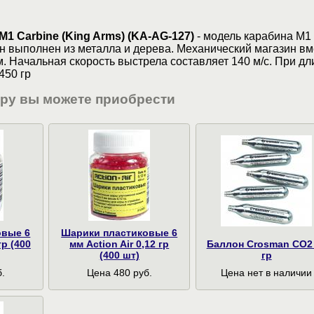
1 Carbine (King Arms) (KA-AG-127)
- модель карабина М1
н выполнен из металла и дерева. Механический магазин в
. Начальная скорость выстрела составляет 140 м/с. При дл
450 гр
ару вы можете приобрести
овые 6
Шарики пластиковые 6
гр (400
мм Action Air 0,12 гр
Баллон Crosman CO2
(400 шт)
гр
.
Цена 480 руб.
Цена нет в наличии