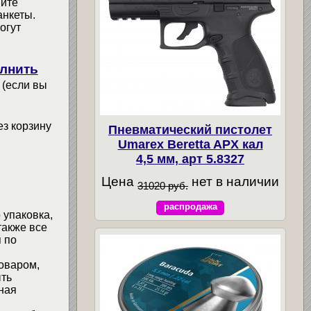
мите
анкеты.
огут
лнить
 (если вы
ез корзину
Пневматический пистолет
Umarex Beretta APX кал
4,5 мм, арт 5.8327
Цена
нет в наличии
31020 руб.
распродажа
 упаковка,
также все
 по
товаром,
ыть
ная