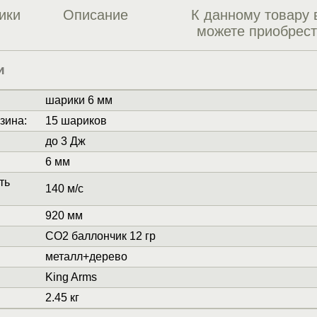
ики
Описание
К данному товару 
можете приобрес
и
шарики 6 мм
зина
:
15 шариков
до 3 Дж
6 мм
ть
140 м/с
920 мм
СО2 баллончик 12 гр
металл+дерево
King Arms
2.45 кг