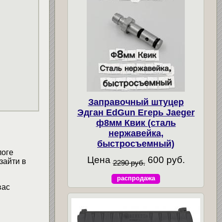
Заправочный штуцер
Эдган EdGun Егерь Jaeger
ф8мм Квик (сталь
нержавейка,
быстросъемный)
логе
Цена
600 руб.
зайти в
2290 руб.
распродажа
вас