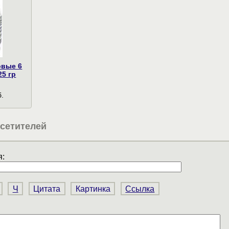
овые 6
25 гр
.
сетителей
:
Ч
Цитата
Картинка
Ссылка