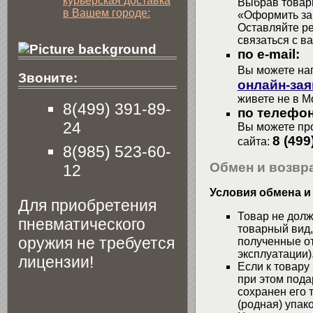
курьерская доставка
Выбрав товары
в Вашем городе:
«Оформить зак
Оставляйте р
связаться с в
по e-mail:
Вы можете на
Звоните:
онлайн-зая
живете не в М
8(499) 391-89-
по телефон
24
Вы можете про
8 (499
сайта:
8(985) 523-60-
Обмен и возвра
12
Условия обмена и
Для приобретения
Товар не долж
пневматического
товарный вид,
оружия не требуется
полученные от
эксплуатации)
лицензии!
Если к товару
при этом пода
сохранен его 
(родная) упако