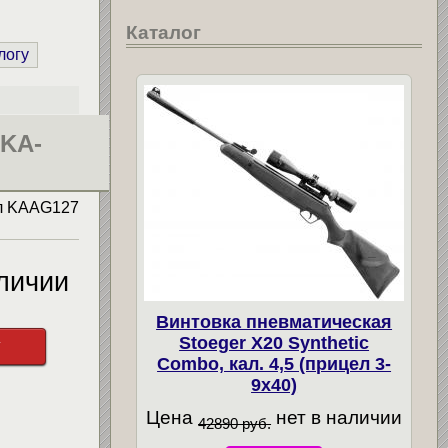
Каталог
логу
(KA-
л
KAAG127
личии
Винтовка пневматическая
Stoeger X20 Synthetic
у
Combo, кал. 4,5 (прицел 3-
9х40)
Цена
нет в наличии
42890 руб.