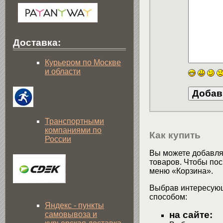
Доставка:
Курьером по Москве
и области
Транспортными
компаниями по
Как купить
России
Вы можете добавлят
товаров. Чтобы пос
меню «Корзина».
Выбрав интересующ
способом:
Яндекс - пункты
на сайте:
самовывоза и