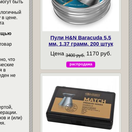
могут быть
алогичный
 в цене.
та
мощью
Пули H&N Baracuda 5,5
мм, 1,37 грамм, 200 штук
товар
Цена
1170 руб.
3400 руб.
но, что
распродажа
ческие
я в
еден не
ертой,
ерации.
ов и (или)
ия.