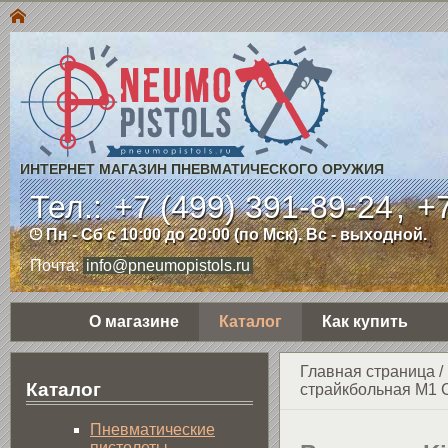
ИНТЕРНЕТ МАГАЗИН ПНЕВМАТИЧЕСКОГО ОРУЖИЯ
Тел.:
+7 (499) 391-89-24
,
+7
Пн - Сб с 10:00 до 20:00 (по Мск). Вс - выходной.
Почта:
info@pneumopistols.ru
О магазине
Каталог
Как купить
Главная страница
/
Каталог
страйкбольная M1 C
Пнев­ма­ти­чес­кие
пистолеты