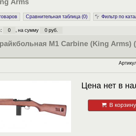
ing Arms
 товаров
Сравнительная таблица (
0
)
Фильтр по ката
в:
0
, на сумму
0 руб.
райкбольная M1 Carbine (King Arms) 
Артику
Цена нет в на
В корзин