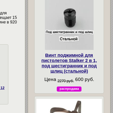
 для
мещает 15
ине в 920
Винт поджимной для
пистолетов Stalker 2 в 1,
под шестигранник и под
шлиц (стальной)
Цена
600 руб.
2270 руб.
 12
распродажа