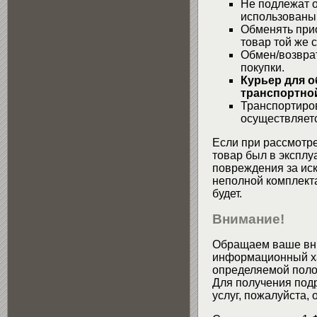
Не подлежат о
использованы
Обменять при
товар той же 
Обмен/возвра
покупки.
Курьер для о
транспортной
Транспортиров
осуществляетс
Если при рассмотре
товар был в эксплу
повреждения за ис
неполной комплекта
будет.
Внимание!
Обращаем ваше вни
информационный хар
определяемой поло
Для получения подр
услуг, пожалуйста,