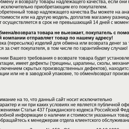
бмену и возврату товары надлежащего качества, если они 
 исключительно приобретающим его покупателем.
обретенный товар надлежащего качества Вы можете на ан
стоимости или на другую модель, доплатив магазину разницу
т осуществляется в срок не превышающий 14 дней с момен
бмена/возврата товара не выезжает, покупатель с по
 компании отправляет товар по нашему адресу!
ка (пересылка) изделий для обмена или возврата денег за 
я за счет покупателя, в том числе по гарантийному случаю!
нии Вашего требования о возврате товара будет установле
атации, имеет дефекты (трещины, царапины, сколы, механи
ключением скрытых производственных дефектов), находитс
ции или не в заводской упаковке, то обмен/возврат произв
мание на то, что данный сайт носит исключительно
актер и ни при каких условиях не является публичной оф
жениями Статьи 437 Гражданского кодекса Российской Фед
обной информации о наличии и стоимости указанных товар
 обращайтесь к менеджерам отдела клиентского обслуживан