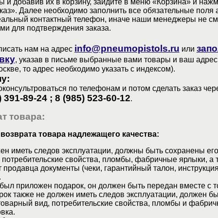
 и добавив их в корзину, зайдите в меню «Корзина» и наж
аз». Далее необходимо заполнить все обязательные поля 
еальный контактный телефон, иначе наши менеджеры не см
ами для подтверждения заказа.
info@pneumopistols.ru
запо
писать нам на адрес
или
вку
, указав в письме выбранные вами товары и ваш адрес
оскве, то адрес необходимо указать с индексом).
у:
консультроваться по телефонам и потом сделать заказ чер
) 391-89-24 ; 8 (985) 523-60-12
.
т товара:
 возврата товара надлежащего качества:
ен иметь следов эксплуатации, должны быть сохранены его
 потребительские свойства, пломбы, фабричные ярлыки, а 
 продавца документы (чеки, гарантийный талон, инструкция
.
 был приложен подарок, он должен быть передан вместе с 
рок также не должен иметь следов эксплуатации, должен б
товарный вид, потребительские свойства, пломбы и фабрич
вка.