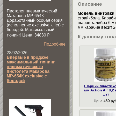
Описание
Пистолет пневматический
Модель винтовки M
Макарова МР-654К
страйкбола. Караби
Доработанный особая серия
шаров калибра 6 мм
(исполнение exclusive killer) с
мм карабин весит 2
бородой. Максимальный
тюнинг! Цена: 34830
₽
К данному тов
Подробнее
28/02/2026
Впервые в продаже
максимальный тюнинг
пневматического
пистолета Макарова
МР-654К exclusive с
бородой
Шарики пластик
мм Action Air 0,2 
шт)
Цена 480 руб