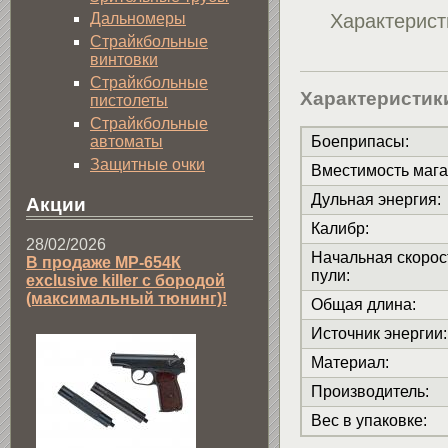
Характерист
Дальномеры
Страйкбольные
винтовки
Страйкбольные
Характеристик
пистолеты
Страйкбольные
автоматы
Боеприпасы
:
Защитные очки
Вместимость мага
Дульная энергия
:
Акции
Калибр
:
28/02/2026
Начальная скорос
В продаже МР-654К
пули
:
exclusive killer с бородой
(максимальный тюнинг)!
Общая длина
:
Источник энергии
:
Материал
:
Производитель
:
Вес в упаковке
: