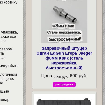
ез корзину
 упаковка,
также все
 по
Заправочный штуцер
товаром,
Эдган EdGun Егерь Jaeger
ыть
ная
ф8мм Квик (сталь
нержавейка,
могут быть
быстросъемный)
алогичный
Цена
600 руб.
2290 руб.
 в цене.
та
распродажа
мощью
товар