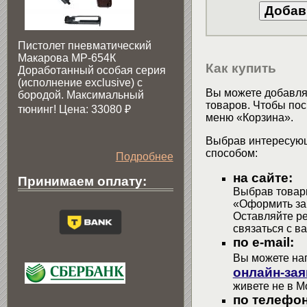
Пистолет пневматический
Макарова МР-654К
Как купить
Доработанный особая серия
(исполнение exclusive) c
Вы можете добавлят
бородой. Максимальный
товаров. Чтобы пос
тюнинг! Цена: 33080
₽
меню «Корзина».
Выбрав интересующ
способом:
Подробнее
на сайте:
Принимаем оплату:
Выбрав товары
«Оформить зак
Оставляйте р
связаться с в
по e-mail:
Вы можете на
онлайн-зая
живете не в М
по телефон