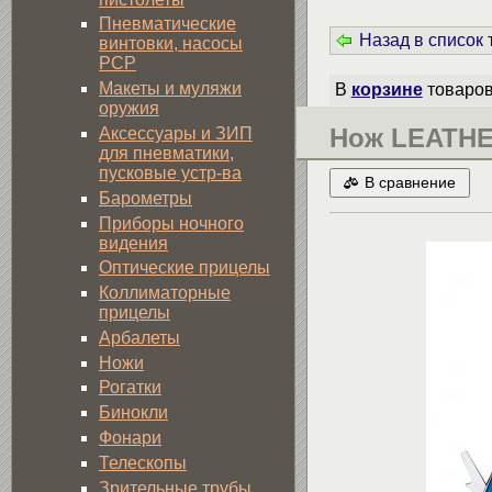
Пневматические
Назад в список
винтовки, насосы
PCP
Макеты и муляжи
В
корзине
товаро
оружия
Нож LEATHE
Аксессуары и ЗИП
для пневматики,
пусковые устр-ва
В сравнение
Барометры
Приборы ночного
видения
Оптические прицелы
Коллиматорные
прицелы
Арбалеты
Ножи
Рогатки
Бинокли
Фонари
Телескопы
Зрительные трубы