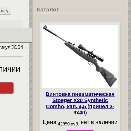
Каталог
логу
тикул
JCS4
личии
у
Винтовка пневматическая
Stoeger X20 Synthetic
Combo, кал. 4,5 (прицел 3-
9х40)
Цена
нет в наличии
42890 руб.