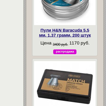
Пули H&N Baracuda 5,5
мм, 1,37 грамм, 200 штук
Цена
1170 руб.
3400 руб.
распродажа