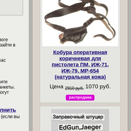
логе
зайти в
Кобура оперативная
коричневая для
вас
пистолета ПМ, ИЖ-71,
ИЖ-79, МР-654
(натуральная кожа)
мите
Цена
1070 руб.
анкеты.
2910 руб.
огут
распродажа
лнить
 (если вы