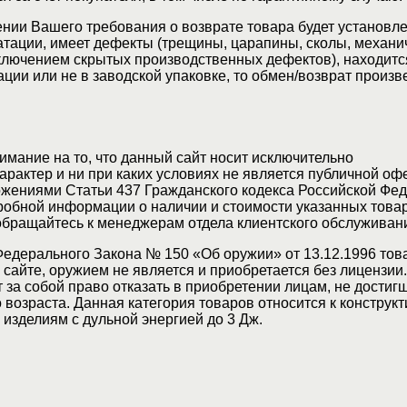
нии Вашего требования о возврате товара будет установле
атации, имеет дефекты (трещины, царапины, сколы, механи
ключением скрытых производственных дефектов), находитс
ции или не в заводской упаковке, то обмен/возврат произв
мание на то, что данный сайт носит исключительно
актер и ни при каких условиях не является публичной оф
жениями Статьи 437 Гражданского кодекса Российской Фед
обной информации о наличии и стоимости указанных товар
 обращайтесь к менеджерам отдела клиентского обслуживан
Федерального Закона № 150 «Об оружии» от 13.12.1996 тов
сайте, оружием не является и приобретается без лицензии
 за собой право отказать в приобретении лицам, не достиг
возраста. Данная категория товаров относится к конструкт
изделиям с дульной энергией до 3 Дж.