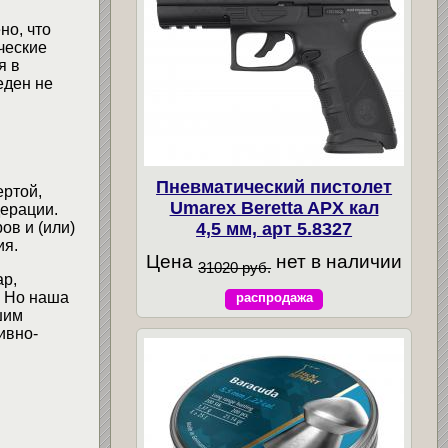
но, что
ческие
я в
еден не
Пневматический пистолет
ертой,
Umarex Beretta APX кал
ерации.
4,5 мм, арт 5.8327
ов и (или)
ия.
Цена
нет в наличии
31020 руб.
ар,
. Но наша
распродажа
шим
ивно-