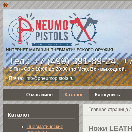
ИНТЕРНЕТ МАГАЗИН ПНЕВМАТИЧЕСКОГО ОРУЖИЯ
Тел.:
+7 (499) 391-89-24
,
+7
Пн - Сб с 10:00 до 20:00 (по Мск). Вс - выходной.
Почта:
info@pneumopistols.ru
О магазине
Каталог
Как купить
Главная страница
/
Каталог
Пнев­ма­ти­чес­кие
Ножи LEAT
пистолеты