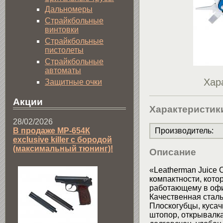
Дальномеры
Страйкбольные
винтовки
Страйкбольные
пистолеты
Страйкбольные
автоматы
Хар
Защитные очки
Акции
Характеристик
28/02/2026
В продаже МР-654К
Производитель
:
exclusive killer с бородой
(максимальный тюнинг)!
Описание
«Leatherman Juice 
компактности, кото
работающему в офис
Качественная стал
Плоскогубцы, кусач
штопор, открывалка