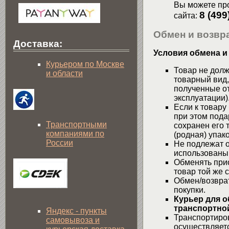
Вы можете про
8 (499
сайта:
Обмен и возвра
Доставка:
Условия обмена и
Курьером по Москве
Товар не долж
и области
товарный вид,
полученные от
эксплуатации)
Если к товару
при этом пода
Транспортными
сохранен его 
компаниями по
(родная) упако
России
Не подлежат о
использованы
Обменять при
товар той же 
Обмен/возвра
покупки.
Курьер для о
транспортной
Яндекс - пункты
Транспортиров
самовывоза и
осуществляетс