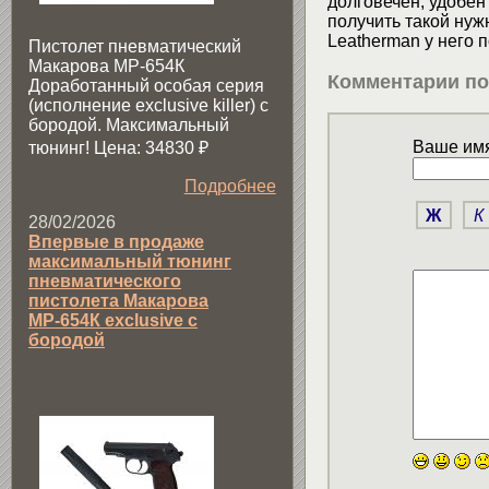
долговечен, удобен
получить такой нуж
Leatherman у него 
Пистолет пневматический
Макарова МР-654К
Комментарии по
Доработанный особая серия
(исполнение exclusive killer) с
бородой. Максимальный
Ваше имя
тюнинг! Цена: 34830
₽
Подробнее
Ж
К
28/02/2026
Впервые в продаже
максимальный тюнинг
пневматического
пистолета Макарова
МР-654К exclusive с
бородой