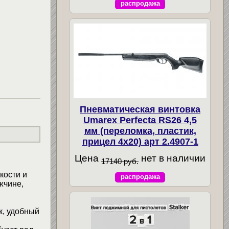
распродажа
Пневматическая винтовка
Umarex Perfecta RS26 4,5
мм (переломка, пластик,
прицел 4x20) арт 2.4907-1
Цена
нет в наличии
17140 руб.
кости и
распродажа
жчине,
к, удобный