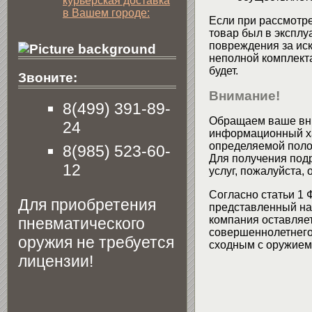
курьерская доставка
в Вашем городе:
Если при рассмотре
товар был в эксплу
повреждения за ис
неполной комплекта
будет.
Звоните:
Внимание!
8(499) 391-89-
Обращаем ваше вни
24
информационный хар
определяемой поло
8(985) 523-60-
Для получения подр
12
услуг, пожалуйста,
Согласно статьи 1 
Для приобретения
представленный на 
компания оставляет
пневматического
совершеннолетнего 
оружия не требуется
сходным с оружием 
лицензии!