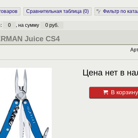
 товаров
Сравнительная таблица (
0
)
Фильтр по ката
в:
0
, на сумму
0 руб.
RMAN Juice CS4
Ар
Цена нет в на
В корзин