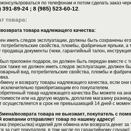
консультроваться по телефонам и потом сделать заказ чер
) 391-89-24 ; 8 (985) 523-60-12
.
т товара:
 возврата товара надлежащего качества:
ен иметь следов эксплуатации, должны быть сохранены его
 потребительские свойства, пломбы, фабричные ярлыки, а 
 продавца документы (чеки, гарантийный талон, инструкция
.
 был приложен подарок, он должен быть передан вместе с 
рок также не должен иметь следов эксплуатации, должен б
товарный вид, потребительские свойства, пломбы и фабрич
вка.
бмену и возврату товары надлежащего качества, если они 
 исключительно приобретающим его покупателем.
обретенный товар надлежащего качества Вы можете на ан
стоимости или на другую модель, доплатив магазину разницу
т осуществляется в срок не превышающий 14 дней с момен
бмена/возврата товара не выезжает, покупатель с по
 компании отправляет товар по нашему адресу!
ка (пересылка) изделий для обмена или возврата денег за 
я за счет покупателя, в том числе по гарантийному случаю!