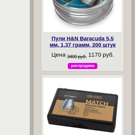
Пули H&N Baracuda 5,5
мм, 1,37 грамм, 200 штук
Цена
1170 руб.
3400 руб.
распродажа