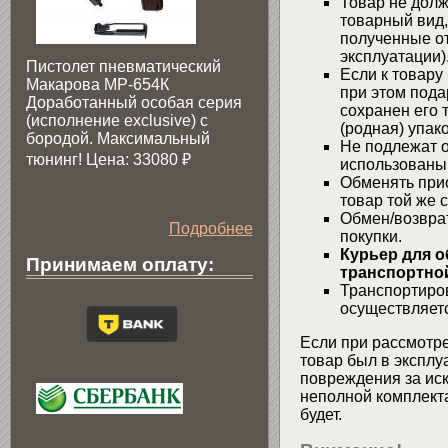
Товар не долж
товарный вид,
полученные от
эксплуатации)
Пистолет пневматический
Если к товару
Макарова МР-654К
при этом пода
Доработанный особая серия
сохранен его 
(исполнение exclusive) c
(родная) упако
бородой. Максимальный
Не подлежат о
тюнинг! Цена: 33080
₽
использованы
Обменять при
товар той же 
Обмен/возвра
Подробнее
покупки.
Курьер для о
Принимаем оплату:
транспортной
Транспортиров
осуществляетс
Если при рассмотре
товар был в эксплу
повреждения за ис
неполной комплекта
будет.