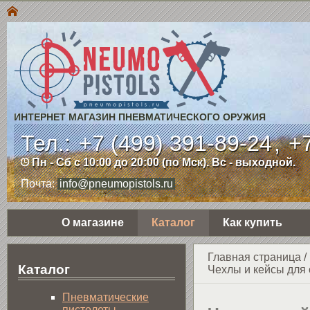
ИНТЕРНЕТ МАГАЗИН ПНЕВМАТИЧЕСКОГО ОРУЖИЯ
Тел.:
+7 (499) 391-89-24
,
+7
Пн - Сб с 10:00 до 20:00 (по Мск). Вс - выходной.
Почта:
info@pneumopistols.ru
О магазине
Каталог
Как купить
Главная страница
/
Каталог
Чехлы и кейсы для
Пнев­ма­ти­чес­кие
пистолеты