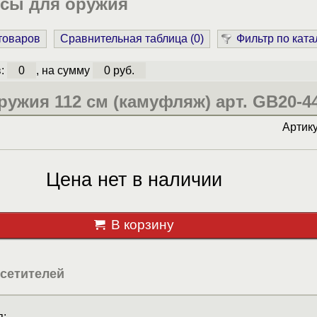
йсы для оружия
 товаров
Сравнительная таблица (
0
)
Фильтр по ката
в:
0
, на сумму
0 руб.
ружия 112 см (камуфляж) арт. GB20-4
Артик
Цена нет в наличии
В корзину
сетителей
: