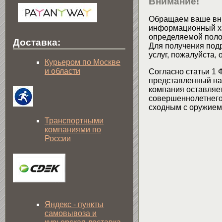
Внимание!
Обращаем ваше вни
информационный хар
определяемой поло
Доставка:
Для получения подр
услуг, пожалуйста,
Курьером по Москве
и области
Согласно статьи 1 
представленный на 
компания оставляет
совершеннолетнего 
сходным с оружием 
Транспортными
компаниями по
России
Яндекс - пункты
самовывоза и