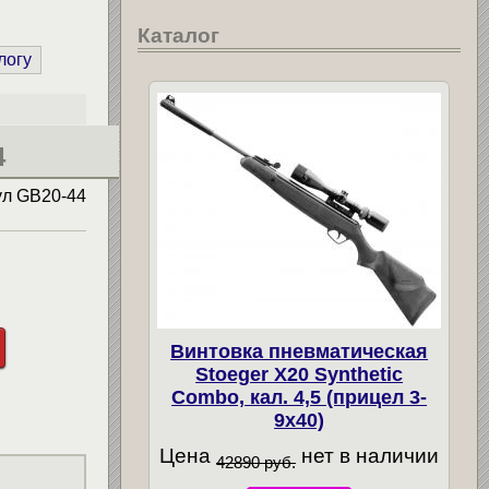
Каталог
логу
4
ул
GB20-44
Винтовка пневматическая
Stoeger X20 Synthetic
Combo, кал. 4,5 (прицел 3-
9х40)
Цена
нет в наличии
42890 руб.