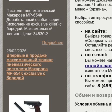
Вы можете добавлят
товаров. Чтобы пос
меню «Корзина».
Пистолет пневматический
Макарова МР-654К
Выбрав интересующ
Доработанный особая серия
способом:
(исполнение exclusive killer) с
бородой. Максимальный
на сайте:
тюнинг! Цена: 34830
₽
Выбрав товары
«Оформить зак
Подробнее
Оставляйте р
связаться с в
28/02/2026
по e-mail:
Впервые в продаже
максимальный тюнинг
Вы можете на
пневматического
онлайн-зая
пистолета Макарова
живете не в М
МР-654К exclusive с
по телефон
бородой
Вы можете про
8 (499
сайта:
Обмен и возвра
Условия обмена и