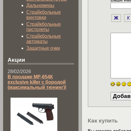
Дальномеры
Страйкбольные
винтовки
Ж
К
Страйкбольные
пистолеты
Страйкбольные
автоматы
Защитные очки
Акции
28/02/2026
В продаже МР-654К
exclusive killer с бородой
(максимальный тюнинг)!
Как купить