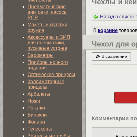
Чехлы и ке
Пневматические
винтовки, насосы
Назад в список
PCP
Макеты и муляжи
оружия
В
корзине
товаро
Аксессуары и ЗИП
Чехол для о
для пневматики,
пусковые устр-ва
Барометры
В сравнение
Приборы ночного
видения
Оптические прицелы
Коллиматорные
прицелы
Арбалеты
Ножи
Рогатки
Бинокли
Комментарии по
Фонари
Телескопы
Зрительные трубы
Ваше имя