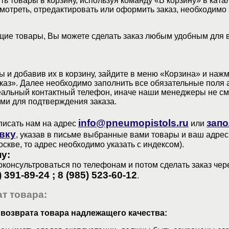
ь товары в корзину, используя команду «В корзину» в ката
мотреть, отредактировать или оформить заказ, необходимо 
ие товары, Вы можете сделать заказ любым удобным для 
 и добавив их в корзину, зайдите в меню «Корзина» и наж
аз». Далее необходимо заполнить все обязательные поля 
еальный контактный телефон, иначе наши менеджеры не см
ами для подтверждения заказа.
info@pneumopistols.ru
запо
писать нам на адрес
или
вку
, указав в письме выбранные вами товары и ваш адрес
оскве, то адрес необходимо указать с индексом).
у:
консультроваться по телефонам и потом сделать заказ чер
) 391-89-24 ; 8 (985) 523-60-12
.
т товара:
 возврата товара надлежащего качества: