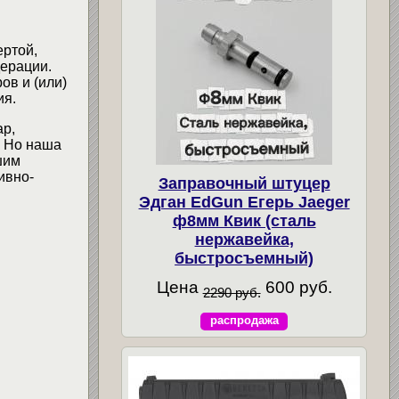
ертой,
ерации.
ов и (или)
ия.
ар,
. Но наша
шим
ивно-
Заправочный штуцер
Эдган EdGun Егерь Jaeger
ф8мм Квик (сталь
нержавейка,
быстросъемный)
Цена
600 руб.
2290 руб.
распродажа