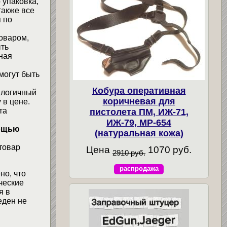
 упаковка,
также все
 по
товаром,
ыть
ная
могут быть
Кобура оперативная
алогичный
коричневая для
 в цене.
та
пистолета ПМ, ИЖ-71,
ИЖ-79, МР-654
мощью
(натуральная кожа)
товар
Цена
1070 руб.
2910 руб.
распродажа
но, что
ческие
я в
еден не