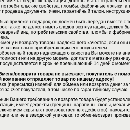
ен иметь следов эксплуатации, должны быть сохранены его
 потребительские свойства, пломбы, фабричные ярлыки, а 
 продавца документы (чеки, гарантийный талон, инструкция
.
 был приложен подарок, он должен быть передан вместе с 
рок также не должен иметь следов эксплуатации, должен б
товарный вид, потребительские свойства, пломбы и фабрич
вка.
бмену и возврату товары надлежащего качества, если они 
 исключительно приобретающим его покупателем.
обретенный товар надлежащего качества Вы можете на ан
стоимости или на другую модель, доплатив магазину разницу
т осуществляется в срок не превышающий 14 дней с момен
бмена/возврата товара не выезжает, покупатель с по
 компании отправляет товар по нашему адресу!
ка (пересылка) изделий для обмена или возврата денег за 
я за счет покупателя, в том числе по гарантийному случаю!
нии Вашего требования о возврате товара будет установле
атации, имеет дефекты (трещины, царапины, сколы, механи
ключением скрытых производственных дефектов), находитс
ции или не в заводской упаковке, то обмен/возврат произв