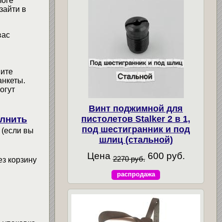
логе
зайти в
вас
мите
анкеты.
огут
Винт поджимной для
лнить
пистолетов Stalker 2 в 1,
под шестигранник и под
 (если вы
шлиц (стальной)
Цена
600 руб.
2270 руб.
ез корзину
распродажа