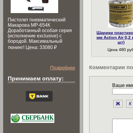
Пистолет пневматический
Макарова МР-654К
Доработанный особая серия
Шарики пластик
(исполнение exclusive) c
мм Action Air 0,2 
бородой. Максимальный
шт)
тюнинг! Цена: 33080
₽
Цена 480 руб
Комментарии по
Подробнее
Принимаем оплату:
Ваше имя
Ж
К