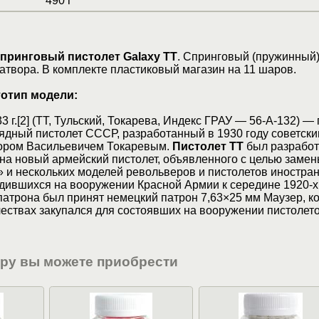
490 г
принговый пистолет Galaxy ТТ
. Спринговый (пружинный
атвора. В комплекте пластиковый магазин на 11 шаров.
отип модели:
 г.[2] (ТТ, Тульский, Токарева, Индекс ГРАУ — 56-А-132) —
ядный пистолет СССР, разработанный в 1930 году советск
ором Васильевичем Токаревым.
Пистолет ТТ
был разработ
 на новый армейский пистолет, объявленного с целью заме
 и нескольких моделей револьверов и пистолетов иностра
дившихся на вооружении Красной Армии к середине 1920-х 
патрона был принят немецкий патрон 7,63×25 мм Маузер, к
ествах закупался для состоявших на вооружении пистолет
ару вы можете приобрести