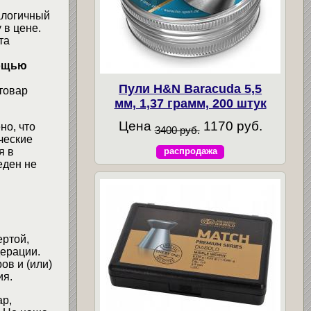
алогичный
 в цене.
та
мощью
Пули H&N Baracuda 5,5
товар
мм, 1,37 грамм, 200 штук
Цена
1170 руб.
но, что
3400 руб.
ческие
я в
распродажа
еден не
ертой,
ерации.
ов и (или)
ия.
ар,