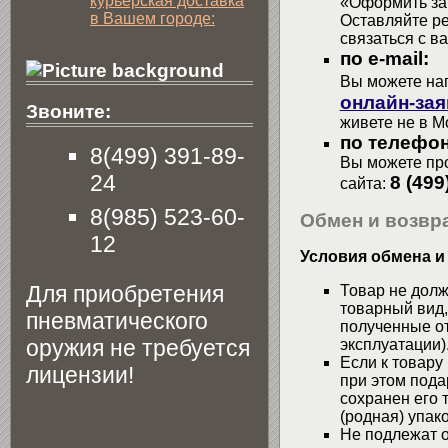
курьерская доставка
«Оформить зак
в Вашем городе:
Оставляйте р
связаться с в
по e-mail:
Вы можете на
онлайн-зая
Звоните:
живете не в М
по телефон
8(499) 391-89-
Вы можете про
24
8 (499
сайта:
8(985) 523-60-
Обмен и возвра
12
Условия обмена и
Для приобретения
Товар не долж
товарный вид,
пневматического
полученные от
оружия не требуется
эксплуатации)
Если к товару
лицензии!
при этом пода
сохранен его 
(родная) упако
Не подлежат о