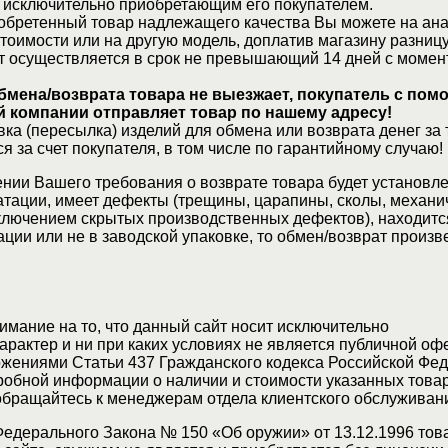
 исключительно приобретающим его покупателем.
обретенный товар надлежащего качества Вы можете на ан
стоимости или на другую модель, доплатив магазину разницу
т осуществляется в срок не превышающий 14 дней с момен
бмена/возврата товара не выезжает, покупатель с по
 компании отправляет товар по нашему адресу!
ка (пересылка) изделий для обмена или возврата денег за 
я за счет покупателя, в том числе по гарантийному случаю!
нии Вашего требования о возврате товара будет установле
атации, имеет дефекты (трещины, царапины, сколы, механи
ключением скрытых производственных дефектов), находитс
ции или не в заводской упаковке, то обмен/возврат произв
мание на то, что данный сайт носит исключительно
актер и ни при каких условиях не является публичной оф
жениями Статьи 437 Гражданского кодекса Российской Фед
обной информации о наличии и стоимости указанных товар
 обращайтесь к менеджерам отдела клиентского обслуживан
Федерального Закона № 150 «Об оружии» от 13.12.1996 тов