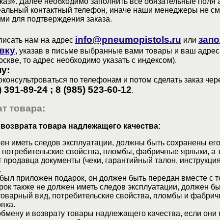
аз». Далее необходимо заполнить все обязательные поля 
еальный контактный телефон, иначе наши менеджеры не см
ами для подтверждения заказа.
info@pneumopistols.ru
запо
писать нам на адрес
или
вку
, указав в письме выбранные вами товары и ваш адрес
оскве, то адрес необходимо указать с индексом).
у:
консультроваться по телефонам и потом сделать заказ чер
) 391-89-24 ; 8 (985) 523-60-12
.
т товара:
 возврата товара надлежащего качества:
ен иметь следов эксплуатации, должны быть сохранены его
 потребительские свойства, пломбы, фабричные ярлыки, а 
 продавца документы (чеки, гарантийный талон, инструкция
.
 был приложен подарок, он должен быть передан вместе с 
рок также не должен иметь следов эксплуатации, должен б
товарный вид, потребительские свойства, пломбы и фабрич
вка.
бмену и возврату товары надлежащего качества, если они 