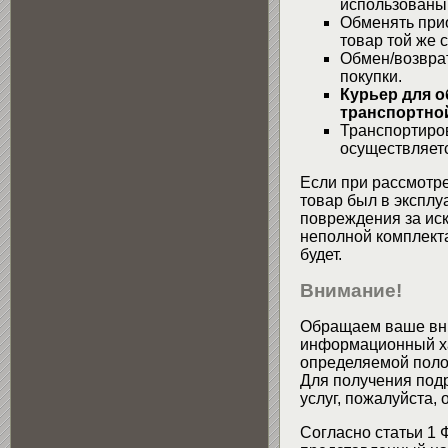
использованы
Обменять при
товар той же 
Обмен/возвра
покупки.
Курьер для о
транспортной
Транспортиров
осуществляетс
Если при рассмотре
товар был в эксплу
повреждения за ис
неполной комплекта
будет.
Внимание!
Обращаем ваше вни
информационный хар
определяемой поло
Для получения подр
услуг, пожалуйста,
Согласно статьи 1 