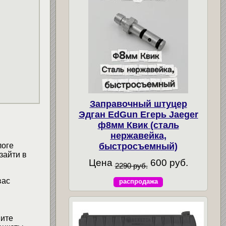
Заправочный штуцер
Эдган EdGun Егерь Jaeger
ф8мм Квик (сталь
нержавейка,
логе
быстросъемный)
зайти в
Цена
600 руб.
2290 руб.
вас
распродажа
мите