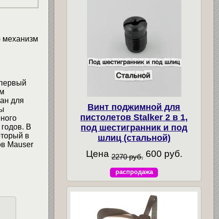
) механизм
 первый
им
ан для
Винт поджимной для
ны
пистолетов Stalker 2 в 1,
нного
годов. В
под шестигранник и под
оторый в
шлиц (стальной)
ов Mauser
Цена
600 руб.
2270 руб.
распродажа