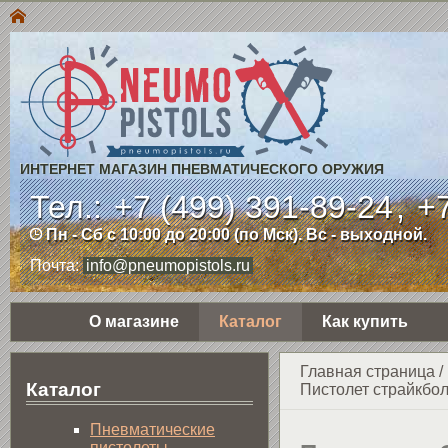
ИНТЕРНЕТ МАГАЗИН ПНЕВМАТИЧЕСКОГО ОРУЖИЯ
Тел.:
+7 (499) 391-89-24
,
+7
Пн - Сб с 10:00 до 20:00 (по Мск). Вс - выходной.
Почта:
info@pneumopistols.ru
О магазине
Каталог
Как купить
Главная страница
/
Каталог
Пистолет страйкбол
Пнев­ма­ти­чес­кие
пистолеты