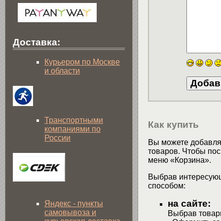
Доставка:
Курьером по Москве
и области
Транспортными
Как купить
компаниями по
России
Вы можете добавлят
товаров. Чтобы пос
меню «Корзина».
Выбрав интересующ
способом:
на сайте:
Яндекс - пункты
самовывоза и
Выбрав товары