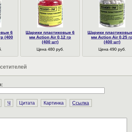
овые 6
Шарики пластиковые 6
Шарики пластиковые
гр (400
мм Action Air 0,12 гр
мм Action Air 0,25 г
(400 шт)
(400 шт)
.
Цена 480 руб.
Цена 490 руб.
сетителей
:
Ч
Цитата
Картинка
Ссылка