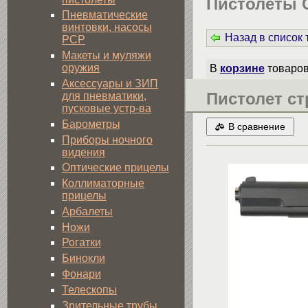
Пистолеты G
Пневматические
винтовки, насосы
Назад в список
PCP
Макеты и муляжи
оружия
В
корзине
товаро
Аксессуары и ЗИП
Пистолет ст
для пневматики,
пусковые устр-ва
Барометры
В сравнение
Приборы ночного
видения
Оптические прицелы
Коллиматорные
прицелы
Арбалеты
Ножи
Рогатки
Бинокли
Фонари
Телескопы
Зрительные трубы