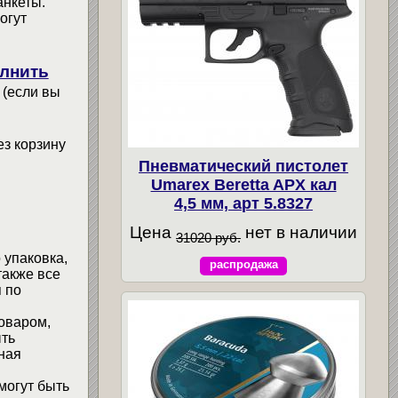
анкеты.
огут
лнить
 (если вы
ез корзину
Пневматический пистолет
Umarex Beretta APX кал
4,5 мм, арт 5.8327
Цена
нет в наличии
31020 руб.
 упаковка,
распродажа
также все
 по
товаром,
ыть
ная
могут быть