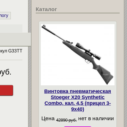
Каталог
логу
икул
G33TT
уб.
у
Винтовка пневматическая
Stoeger X20 Synthetic
Combo, кал. 4,5 (прицел 3-
9х40)
Цена
нет в наличии
42890 руб.