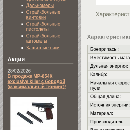
Дальномеры
Страйкбольные
Характерист
винтовки
Страйкбольные
пистолеты
Страйкбольные
Характеристик
автоматы
Защитные очки
Боеприпасы
:
Вместимость мага
Акции
Дульная энергия
:
28/02/2026
Калибр
:
В продаже МР-654К
exclusive killer с бородой
Начальная скорос
(максимальный тюнинг)!
пули
:
Общая длина
:
Источник энергии
:
Материал
:
Производитель
: