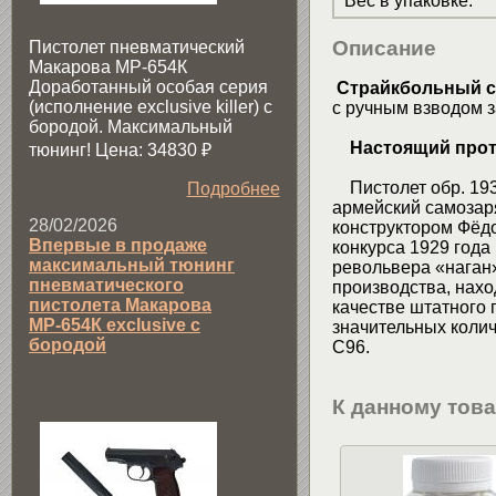
Вес в упаковке
:
Описание
Пистолет пневматический
Макарова МР-654К
Доработанный особая серия
Страйкбольный с
(исполнение exclusive killer) с
с ручным взводом з
бородой. Максимальный
Настоящий прот
тюнинг! Цена: 34830
₽
Пистолет обр. 1933
Подробнее
армейский самозар
28/02/2026
конструктором Фёд
Впервые в продаже
конкурса 1929 года
максимальный тюнинг
револьвера «наган»
пневматического
производства, нахо
пистолета Макарова
качестве штатного 
МР-654К exclusive с
значительных колич
бородой
C96.
К данному тов