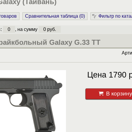
alaxy (Тайвань)
 товаров
Сравнительная таблица (
0
)
Фильтр по ката
в:
0
, на сумму
0 руб.
райкбольный Galaxy G.33 TT
Арт
Цена 1790 р
В корзин