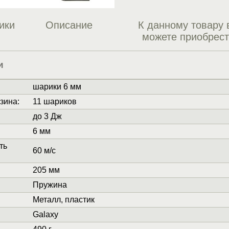
ики
Описание
К данному товару 
можете приобрес
и
шарики 6 мм
зина
:
11 шариков
до 3 Дж
6 мм
ть
60 м/с
205 мм
Пружина
Металл, пластик
Galaxy